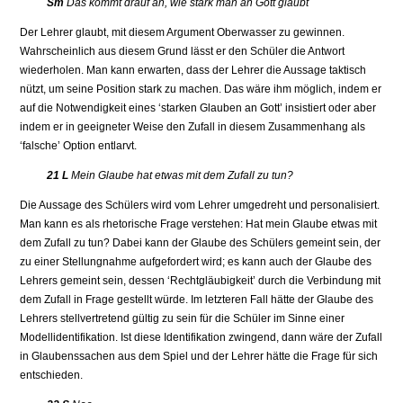
Sm
Das kommt drauf an, wie stark man an Gott glaubt
Der Lehrer glaubt, mit diesem Argument Oberwasser zu gewinnen.
Wahrscheinlich aus diesem Grund lässt er den Schüler die Antwort
wiederholen. Man kann erwarten, dass der Lehrer die Aussage taktisch
nützt, um seine Position stark zu machen. Das wäre ihm möglich, indem er
auf die Notwendigkeit eines ‘starken Glauben an Gott’ insistiert oder aber
indem er in geeigneter Weise den Zufall in diesem Zusammenhang als
‘falsche’ Option entlarvt.
21 L
Mein Glaube hat etwas mit dem Zufall zu tun?
Die Aussage des Schülers wird vom Lehrer umgedreht und personalisiert.
Man kann es als rhetorische Frage verstehen: Hat mein Glaube etwas mit
dem Zufall zu tun? Dabei kann der Glaube des Schülers gemeint sein, der
zu einer Stellungnahme aufgefordert wird; es kann auch der Glaube des
Lehrers gemeint sein, dessen ‘Rechtgläubigkeit’ durch die Verbindung mit
dem Zufall in Frage gestellt würde. Im letzteren Fall hätte der Glaube des
Lehrers stellvertretend gültig zu sein für die Schüler im Sinne einer
Modellidentifikation. Ist diese Identifikation zwingend, dann wäre der Zufall
in Glaubenssachen aus dem Spiel und der Lehrer hätte die Frage für sich
entschieden.