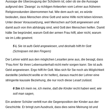
Aussage die Überzeugung der Schülerin ist, oder ob sie die Aussage
aufgrund des ‘Zwangs’ zu richtigen Antworten vom Lehrer aus früheren
Religionsstunden übernommen hat. Wie dem auch sei, es würde
bedeuten, dass Menschen ohne Gott und seine Hilfe nicht leben können.
Unter dieser Voraussetzung, weil Menschen auf Gott angewiesen und
damit auch von ihm abhängig sind, wird Gott den Menschen helfen. Damit
hätte Sw begründet, warum Gott der armen Frau hilft, aber nicht, warum
sie im Lotto gewinnt.
5 L
Sie ist aufs Geld angewiesen, und deshalb hilft ihr Gott
(Schnipsen mit den Fingern)
Der Lehrer wählt aus den möglichen Lesarten jene aus, die besagt, dass
‘Frau Arm’ für ihren Lebensunterhalt nicht mehr sorgen kann: Sie ist aufs
Geld angewiesen. Ergo hilft ihr Gott. Was sich für Sw noch als Möglichkeit
darstellte (vielleicht wollte er ihr helfen), daraus macht der Lehrer eine
stringente kausale Beziehung, die nur noch diese Lesart zulässt.
6 Sm
Ich mein ne, ich meine, daß die Kinder recht haben weil, wie
soll man sagen,
Ein anderer Schüler vertritt nun die Gegenposition der Kinder aus der
Geschichte. Er bringt zum Ausdruck, dass dies seine Meinung ist und