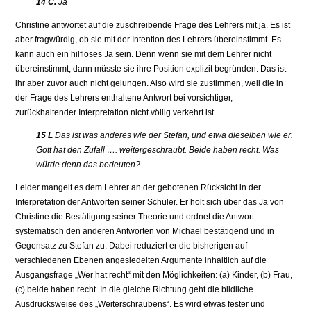
14 C.
Ja
Christine antwortet auf die zuschreibende Frage des Lehrers mit ja. Es ist
aber fragwürdig, ob sie mit der Intention des Lehrers übereinstimmt. Es
kann auch ein hilfloses Ja sein. Denn wenn sie mit dem Lehrer nicht
übereinstimmt, dann müsste sie ihre Position explizit begründen. Das ist
ihr aber zuvor auch nicht gelungen. Also wird sie zustimmen, weil die in
der Frage des Lehrers enthaltene Antwort bei vorsichtiger,
zurückhaltender Interpretation nicht völlig verkehrt ist.
15 L
Das ist was anderes wie der Stefan, und etwa dieselben wie er.
Gott hat den Zufall …. weitergeschraubt. Beide haben recht. Was
würde denn das bedeuten?
Leider mangelt es dem Lehrer an der gebotenen Rücksicht in der
Interpretation der Antworten seiner Schüler. Er holt sich über das Ja von
Christine die Bestätigung seiner Theorie und ordnet die Antwort
systematisch den anderen Antworten von Michael bestätigend und in
Gegensatz zu Stefan zu. Dabei reduziert er die bisherigen auf
verschiedenen Ebenen angesiedelten Argumente inhaltlich auf die
Ausgangsfrage „Wer hat recht“ mit den Möglichkeiten: (a) Kinder, (b) Frau,
(c) beide haben recht. In die gleiche Richtung geht die bildliche
Ausdrucksweise des „Weiterschraubens“. Es wird etwas fester und