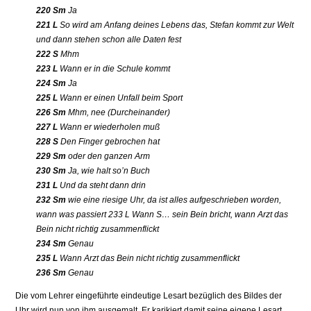
220 Sm
Ja
221 L
So wird am Anfang deines Lebens das, Stefan kommt zur Welt
und dann stehen schon alle Daten fest
222 S
Mhm
223 L
Wann er in die Schule kommt
224 Sm
Ja
225 L
Wann er einen Unfall beim Sport
226 Sm
Mhm, nee (Durcheinander)
227 L
Wann er wiederholen muß
228 S
Den Finger gebrochen hat
229 Sm
oder den ganzen Arm
230 Sm
Ja, wie halt so’n Buch
231 L
Und da steht dann drin
232 Sm
wie eine riesige Uhr, da ist alles aufgeschrieben worden,
wann was passiert 233 L Wann S… sein Bein bricht, wann Arzt das
Bein nicht richtig zusammenflickt
234 Sm
Genau
235 L
Wann Arzt das Bein nicht richtig zusammenflickt
236 Sm
Genau
Die vom Lehrer eingeführte eindeutige Lesart bezüglich des Bildes der
Uhr wird nun von ihm ausgemalt. Er karikiert damit seine eigene Lesart,