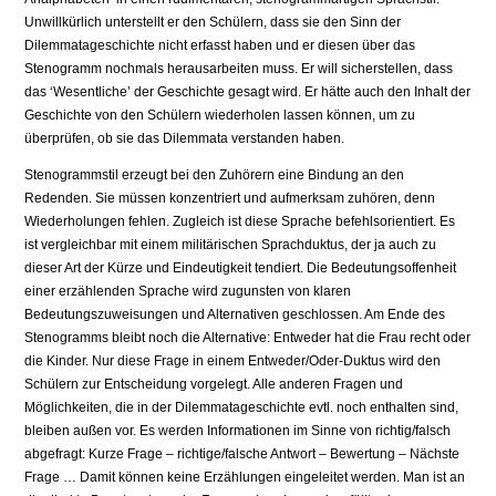
Unwillkürlich unterstellt er den Schülern, dass sie den Sinn der
Dilemmatageschichte nicht erfasst haben und er diesen über das
Stenogramm nochmals herausarbeiten muss. Er will sicherstellen, dass
das ‘Wesentliche’ der Geschichte gesagt wird. Er hätte auch den Inhalt der
Geschichte von den Schülern wiederholen lassen können, um zu
überprüfen, ob sie das Dilemmata verstanden haben.
Stenogrammstil erzeugt bei den Zuhörern eine Bindung an den
Redenden. Sie müssen konzentriert und aufmerksam zuhören, denn
Wiederholungen fehlen. Zugleich ist diese Sprache befehlsorientiert. Es
ist vergleichbar mit einem militärischen Sprachduktus, der ja auch zu
dieser Art der Kürze und Eindeutigkeit tendiert. Die Bedeutungsoffenheit
einer erzählenden Sprache wird zugunsten von klaren
Bedeutungszuweisungen und Alternativen geschlossen. Am Ende des
Stenogramms bleibt noch die Alternative: Entweder hat die Frau recht oder
die Kinder. Nur diese Frage in einem Entweder/Oder-Duktus wird den
Schülern zur Entscheidung vorgelegt. Alle anderen Fragen und
Möglichkeiten, die in der Dilemmatageschichte evtl. noch enthalten sind,
bleiben außen vor. Es werden Informationen im Sinne von richtig/falsch
abgefragt: Kurze Frage – richtige/falsche Antwort – Bewertung – Nächste
Frage … Damit können keine Erzählungen eingeleitet werden. Man ist an