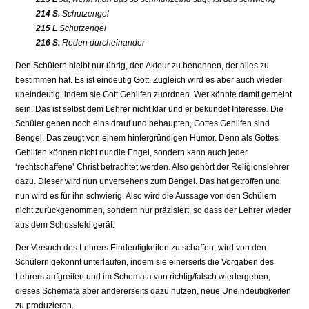
214 S.
Schutzengel
215 L
Schutzengel
216 S.
Reden durcheinander
Den Schülern bleibt nur übrig, den Akteur zu benennen, der alles zu
bestimmen hat. Es ist eindeutig Gott. Zugleich wird es aber auch wieder
uneindeutig, indem sie Gott Gehilfen zuordnen. Wer könnte damit gemeint
sein. Das ist selbst dem Lehrer nicht klar und er bekundet Interesse. Die
Schüler geben noch eins drauf und behaupten, Gottes Gehilfen sind
Bengel. Das zeugt von einem hintergründigen Humor. Denn als Gottes
Gehilfen können nicht nur die Engel, sondern kann auch jeder
‘rechtschaffene’ Christ betrachtet werden. Also gehört der Religionslehrer
dazu. Dieser wird nun unversehens zum Bengel. Das hat getroffen und
nun wird es für ihn schwierig. Also wird die Aussage von den Schülern
nicht zurückgenommen, sondern nur präzisiert, so dass der Lehrer wieder
aus dem Schussfeld gerät.
Der Versuch des Lehrers Eindeutigkeiten zu schaffen, wird von den
Schülern gekonnt unterlaufen, indem sie einerseits die Vorgaben des
Lehrers aufgreifen und im Schemata von richtig/falsch wiedergeben,
dieses Schemata aber andererseits dazu nutzen, neue Uneindeutigkeiten
zu produzieren.