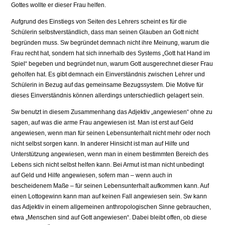
Gottes wollte er dieser Frau helfen.
Aufgrund des Einstiegs von Seiten des Lehrers scheint es für die
Schülerin selbstverständlich, dass man seinen Glauben an Gott nicht
begründen muss. Sw begründet demnach nicht ihre Meinung, warum die
Frau recht hat, sondern hat sich innerhalb des Systems „Gott hat Hand im
Spiel“ begeben und begründet nun, warum Gott ausgerechnet dieser Frau
geholfen hat. Es gibt demnach ein Einverständnis zwischen Lehrer und
Schülerin in Bezug auf das gemeinsame Bezugssystem. Die Motive für
dieses Einverständnis können allerdings unterschiedlich gelagert sein.
Sw benutzt in diesem Zusammenhang das Adjektiv „angewiesen“ ohne zu
sagen, auf was die arme Frau angewiesen ist. Man ist erst auf Geld
angewiesen, wenn man für seinen Lebensunterhalt nicht mehr oder noch
nicht selbst sorgen kann. In anderer Hinsicht ist man auf Hilfe und
Unterstützung angewiesen, wenn man in einem bestimmten Bereich des
Lebens sich nicht selbst helfen kann. Bei Armut ist man nicht unbedingt
auf Geld und Hilfe angewiesen, sofern man – wenn auch in
bescheidenem Maße – für seinen Lebensunterhalt aufkommen kann. Auf
einen Lottogewinn kann man auf keinen Fall angewiesen sein. Sw kann
das Adjektiv in einem allgemeinen anthropologischen Sinne gebrauchen,
etwa „Menschen sind auf Gott angewiesen“. Dabei bleibt offen, ob diese