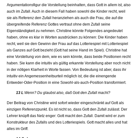
Argumentationsfigur die Vorstellung beinhalten, dass Gott in allem ist, also
auch im Zufall. Auch in diesem Fall haben sowohl die Kinder recht, weil
sie als Referenz den Zufall heranziehen als auch die Frau, die auf die
übergreifende Referenz Gottes vertraut ohne dem Zufall seine
Eigenständigkeit zu nehmen. Christine könnte Folgendes angedeutet
haben, ohne es klar in Worten ausdrücken zu können: Die Kinder haben
recht, weil sie den Gewinn der Frau auf das Lotteriespiel mit Lotteriespiel
als Ganzes auf Gott bezieht (Gott hat seine Hand im Spiel). Christine hat
eine Vorstellung von dem, wie es sein könnte, dass beide Positionen recht
haben. Sie kann die intuitiv als gültig erkannte Vorstellung aber noch nicht
in der nötigen Klarheit in Worte fassen. Von Bedeutung ist aber, dass ihr
intuitiv ein Angemessenheitsurteil möglich ist, die die einengende
Entweder-Oder-Position in eine Sowohl-als-auch-Position transformiert.
13 L
Wenn? Du glaubst also, daß Gott den Zufall macht?
Der Beitrag von Christine wird sofort wieder eingeschränkt auf Gott als
einzigen Referenzpunkt. Es ist nicht so, dass Gott den Zufall zulässt. Der
Lehrer knüpft das Netz enger: Gott macht den Zufall. Damit wird er zum
Konstrukteur des Zufalls und des Lotteriespiels. Gott macht alles und hat
alles im Griff.