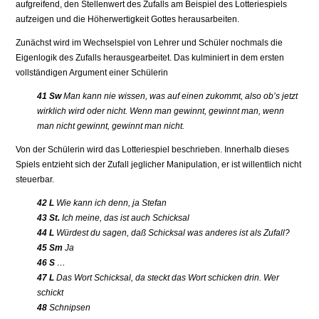
aufgreifend, den Stellenwert des Zufalls am Beispiel des Lotteriespiels
aufzeigen und die Höherwertigkeit Gottes herausarbeiten.
Zunächst wird im Wechselspiel von Lehrer und Schüler nochmals die
Eigenlogik des Zufalls herausgearbeitet. Das kulminiert in dem ersten
vollständigen Argument einer Schülerin
41 Sw
Man kann nie wissen, was auf einen zukommt, also ob’s jetzt
wirklich wird oder nicht. Wenn man gewinnt, gewinnt man, wenn
man nicht gewinnt, gewinnt man nicht.
Von der Schülerin wird das Lotteriespiel beschrieben. Innerhalb dieses
Spiels entzieht sich der Zufall jeglicher Manipulation, er ist willentlich nicht
steuerbar.
42 L
Wie kann ich denn, ja Stefan
43 St.
Ich meine, das ist auch Schicksal
44 L
Würdest du sagen, daß Schicksal was anderes ist als Zufall?
45 Sm
Ja
46 S
…
47 L
Das Wort Schicksal, da steckt das Wort schicken drin. Wer
schickt
48
Schnipsen