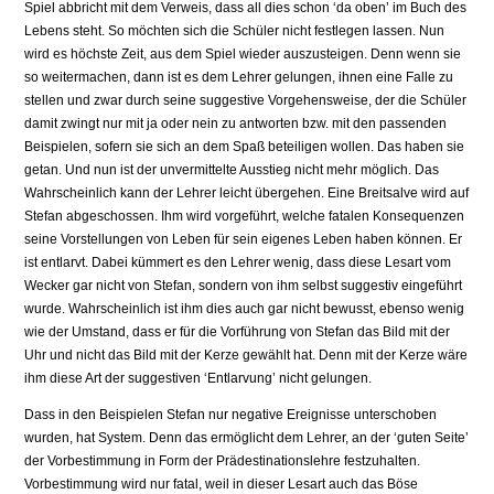
Spiel abbricht mit dem Verweis, dass all dies schon ‘da oben’ im Buch des
Lebens steht. So möchten sich die Schüler nicht festlegen lassen. Nun
wird es höchste Zeit, aus dem Spiel wieder auszusteigen. Denn wenn sie
so weitermachen, dann ist es dem Lehrer gelungen, ihnen eine Falle zu
stellen und zwar durch seine suggestive Vorgehensweise, der die Schüler
damit zwingt nur mit ja oder nein zu antworten bzw. mit den passenden
Beispielen, sofern sie sich an dem Spaß beteiligen wollen. Das haben sie
getan. Und nun ist der unvermittelte Ausstieg nicht mehr möglich. Das
Wahrscheinlich kann der Lehrer leicht übergehen. Eine Breitsalve wird auf
Stefan abgeschossen. Ihm wird vorgeführt, welche fatalen Konsequenzen
seine Vorstellungen von Leben für sein eigenes Leben haben können. Er
ist entlarvt. Dabei kümmert es den Lehrer wenig, dass diese Lesart vom
Wecker gar nicht von Stefan, sondern von ihm selbst suggestiv eingeführt
wurde. Wahrscheinlich ist ihm dies auch gar nicht bewusst, ebenso wenig
wie der Umstand, dass er für die Vorführung von Stefan das Bild mit der
Uhr und nicht das Bild mit der Kerze gewählt hat. Denn mit der Kerze wäre
ihm diese Art der suggestiven ‘Entlarvung’ nicht gelungen.
Dass in den Beispielen Stefan nur negative Ereignisse unterschoben
wurden, hat System. Denn das ermöglicht dem Lehrer, an der ‘guten Seite’
der Vorbestimmung in Form der Prädestinationslehre festzuhalten.
Vorbestimmung wird nur fatal, weil in dieser Lesart auch das Böse