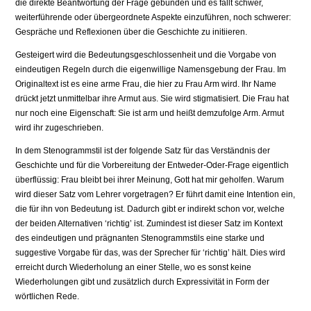
die direkte Beantwortung der Frage gebunden und es fällt schwer,
weiterführende oder übergeordnete Aspekte einzuführen, noch schwerer:
Gespräche und Reflexionen über die Geschichte zu initiieren.
Gesteigert wird die Bedeutungsgeschlossenheit und die Vorgabe von
eindeutigen Regeln durch die eigenwillige Namensgebung der Frau. Im
Originaltext ist es eine arme Frau, die hier zu Frau Arm wird. Ihr Name
drückt jetzt unmittelbar ihre Armut aus. Sie wird stigmatisiert. Die Frau hat
nur noch eine Eigenschaft: Sie ist arm und heißt demzufolge Arm. Armut
wird ihr zugeschrieben.
In dem Stenogrammstil ist der folgende Satz für das Verständnis der
Geschichte und für die Vorbereitung der Entweder-Oder-Frage eigentlich
überflüssig: Frau bleibt bei ihrer Meinung, Gott hat mir geholfen. Warum
wird dieser Satz vom Lehrer vorgetragen? Er führt damit eine Intention ein,
die für ihn von Bedeutung ist. Dadurch gibt er indirekt schon vor, welche
der beiden Alternativen ‘richtig’ ist. Zumindest ist dieser Satz im Kontext
des eindeutigen und prägnanten Stenogrammstils eine starke und
suggestive Vorgabe für das, was der Sprecher für ‘richtig’ hält. Dies wird
erreicht durch Wiederholung an einer Stelle, wo es sonst keine
Wiederholungen gibt und zusätzlich durch Expressivität in Form der
wörtlichen Rede.