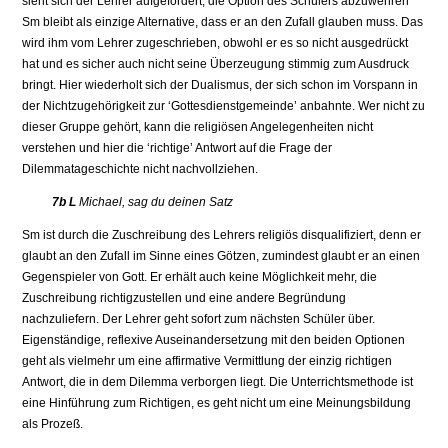
sieht sich der Lehrer aufgefordert, die Option des Schülers abzuwehren
Sm bleibt als einzige Alternative, dass er an den Zufall glauben muss. Das
wird ihm vom Lehrer zugeschrieben, obwohl er es so nicht ausgedrückt
hat und es sicher auch nicht seine Überzeugung stimmig zum Ausdruck
bringt. Hier wiederholt sich der Dualismus, der sich schon im Vorspann in
der Nichtzugehörigkeit zur ‘Gottesdienstgemeinde’ anbahnte. Wer nicht zu
dieser Gruppe gehört, kann die religiösen Angelegenheiten nicht
verstehen und hier die ‘richtige’ Antwort auf die Frage der
Dilemmatageschichte nicht nachvollziehen.
7b L
Michael, sag du deinen Satz
Sm ist durch die Zuschreibung des Lehrers religiös disqualifiziert, denn er
glaubt an den Zufall im Sinne eines Götzen, zumindest glaubt er an einen
Gegenspieler von Gott. Er erhält auch keine Möglichkeit mehr, die
Zuschreibung richtigzustellen und eine andere Begründung
nachzuliefern. Der Lehrer geht sofort zum nächsten Schüler über.
Eigenständige, reflexive Auseinandersetzung mit den beiden Optionen
geht als vielmehr um eine affirmative Vermittlung der einzig richtigen
Antwort, die in dem Dilemma verborgen liegt. Die Unterrichtsmethode ist
eine Hinführung zum Richtigen, es geht nicht um eine Meinungsbildung
als Prozeß.