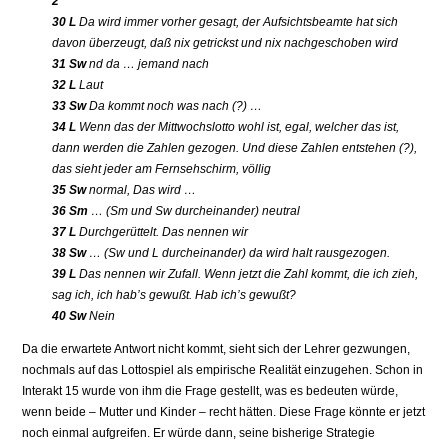
2
30 L
Da wird immer vorher gesagt, der Aufsichtsbeamte hat sich
davon überzeugt, daß nix getrickst und nix nachgeschoben wird
31 Sw
nd da … jemand nach
32 L
Laut
33 Sw
Da kommt noch was nach (?) …
34 L
Wenn das der Mittwochslotto wohl ist, egal, welcher das ist,
dann werden die Zahlen gezogen. Und diese Zahlen entstehen (?),
das sieht jeder am Fernsehschirm, völlig
35 Sw
normal, Das wird …
36 Sm
… (Sm und Sw durcheinander) neutral
37 L
Durchgerüttelt. Das nennen wir
38 Sw
… (Sw und L durcheinander) da wird halt rausgezogen.
39 L
Das nennen wir Zufall. Wenn jetzt die Zahl kommt, die ich zieh,
sag ich, ich hab’s gewußt. Hab ich’s gewußt?
40 Sw
Nein
Da die erwartete Antwort nicht kommt, sieht sich der Lehrer gezwungen,
nochmals auf das Lottospiel als empirische Realität einzugehen. Schon in
Interakt 15 wurde von ihm die Frage gestellt, was es bedeuten würde,
wenn beide – Mutter und Kinder – recht hätten. Diese Frage könnte er jetzt
noch einmal aufgreifen. Er würde dann, seine bisherige Strategie