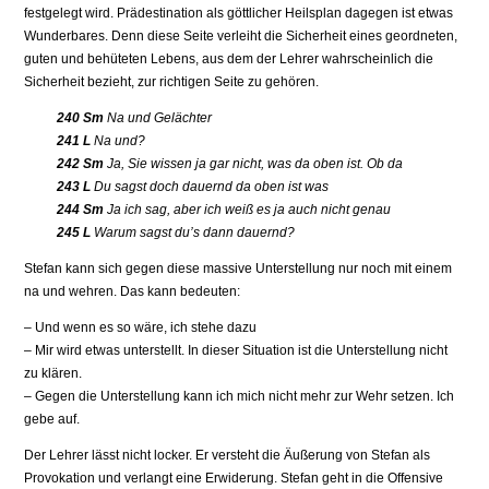
festgelegt wird. Prädestination als göttlicher Heilsplan dagegen ist etwas
Wunderbares. Denn diese Seite verleiht die Sicherheit eines geordneten,
guten und behüteten Lebens, aus dem der Lehrer wahrscheinlich die
Sicherheit bezieht, zur richtigen Seite zu gehören.
240 Sm
Na und Gelächter
241 L
Na und?
242 Sm
Ja, Sie wissen ja gar nicht, was da oben ist. Ob da
243 L
Du sagst doch dauernd da oben ist was
244 Sm
Ja ich sag, aber ich weiß es ja auch nicht genau
245 L
Warum sagst du’s dann dauernd?
Stefan kann sich gegen diese massive Unterstellung nur noch mit einem
na und wehren. Das kann bedeuten:
– Und wenn es so wäre, ich stehe dazu
– Mir wird etwas unterstellt. In dieser Situation ist die Unterstellung nicht
zu klären.
– Gegen die Unterstellung kann ich mich nicht mehr zur Wehr setzen. Ich
gebe auf.
Der Lehrer lässt nicht locker. Er versteht die Äußerung von Stefan als
Provokation und verlangt eine Erwiderung. Stefan geht in die Offensive