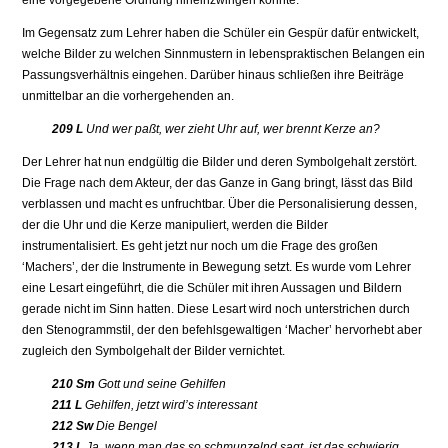
eine vorgegebene Ordnung hineinzwingen könnte.
Im Gegensatz zum Lehrer haben die Schüler ein Gespür dafür entwickelt,
welche Bilder zu welchen Sinnmustern in lebenspraktischen Belangen ein
Passungsverhältnis eingehen. Darüber hinaus schließen ihre Beiträge
unmittelbar an die vorhergehenden an.
209 L
Und wer paßt, wer zieht Uhr auf, wer brennt Kerze an?
Der Lehrer hat nun endgültig die Bilder und deren Symbolgehalt zerstört.
Die Frage nach dem Akteur, der das Ganze in Gang bringt, lässt das Bild
verblassen und macht es unfruchtbar. Über die Personalisierung dessen,
der die Uhr und die Kerze manipuliert, werden die Bilder
instrumentalisiert. Es geht jetzt nur noch um die Frage des großen
‘Machers’, der die Instrumente in Bewegung setzt. Es wurde vom Lehrer
eine Lesart eingeführt, die die Schüler mit ihren Aussagen und Bildern
gerade nicht im Sinn hatten. Diese Lesart wird noch unterstrichen durch
den Stenogrammstil, der den befehlsgewaltigen ‘Macher’ hervorhebt aber
zugleich den Symbolgehalt der Bilder vernichtet.
210 Sm
Gott und seine Gehilfen
211 L
Gehilfen, jetzt wird’s interessant
212 Sw
Die Bengel
213 L
Ja, wenn man das so schmunzelnd sagt, ist das schwierig