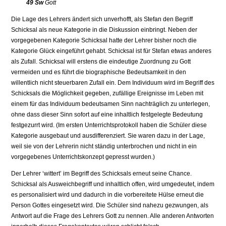
49 Sw
Gott
Die Lage des Lehrers ändert sich unverhofft, als Stefan den Begriff
Schicksal als neue Kategorie in die Diskussion einbringt. Neben der
vorgegebenen Kategorie Schicksal hatte der Lehrer bisher noch die
Kategorie Glück eingeführt gehabt. Schicksal ist für Stefan etwas anderes
als Zufall. Schicksal will erstens die eindeutige Zuordnung zu Gott
vermeiden und es führt die biographische Bedeutsamkeit in den
willentlich nicht steuerbaren Zufall ein. Dem Individuum wird im Begriff des
Schicksals die Möglichkeit gegeben, zufällige Ereignisse im Leben mit
einem für das Individuum bedeutsamen Sinn nachträglich zu unterlegen,
ohne dass dieser Sinn sofort auf eine inhaltlich festgelegte Bedeutung
festgezurrt wird. (Im ersten Unterrichtsprotokoll haben die Schüler diese
Kategorie ausgebaut und ausdifferenziert. Sie waren dazu in der Lage,
weil sie von der Lehrerin nicht ständig unterbrochen und nicht in ein
vorgegebenes Unterrichtskonzept gepresst wurden.)
Der Lehrer ‘wittert’ im Begriff des Schicksals erneut seine Chance.
Schicksal als Ausweichbegriff und inhaltlich offen, wird umgedeutet, indem
es personalisiert wird und dadurch in die vorbereitete Hülse erneut die
Person Gottes eingesetzt wird. Die Schüler sind nahezu gezwungen, als
Antwort auf die Frage des Lehrers Gott zu nennen. Alle anderen Antworten