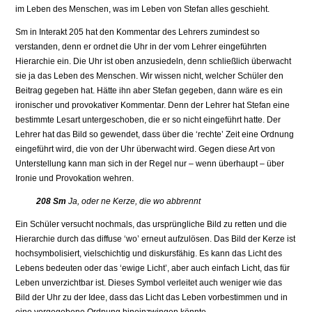
im Leben des Menschen, was im Leben von Stefan alles geschieht.
Sm in Interakt 205 hat den Kommentar des Lehrers zumindest so
verstanden, denn er ordnet die Uhr in der vom Lehrer eingeführten
Hierarchie ein. Die Uhr ist oben anzusiedeln, denn schließlich überwacht
sie ja das Leben des Menschen. Wir wissen nicht, welcher Schüler den
Beitrag gegeben hat. Hätte ihn aber Stefan gegeben, dann wäre es ein
ironischer und provokativer Kommentar. Denn der Lehrer hat Stefan eine
bestimmte Lesart untergeschoben, die er so nicht eingeführt hatte. Der
Lehrer hat das Bild so gewendet, dass über die ‘rechte’ Zeit eine Ordnung
eingeführt wird, die von der Uhr überwacht wird. Gegen diese Art von
Unterstellung kann man sich in der Regel nur – wenn überhaupt – über
Ironie und Provokation wehren.
208 Sm
Ja, oder ne Kerze, die wo abbrennt
Ein Schüler versucht nochmals, das ursprüngliche Bild zu retten und die
Hierarchie durch das diffuse ‘wo’ erneut aufzulösen. Das Bild der Kerze ist
hochsymbolisiert, vielschichtig und diskursfähig. Es kann das Licht des
Lebens bedeuten oder das ‘ewige Licht’, aber auch einfach Licht, das für
Leben unverzichtbar ist. Dieses Symbol verleitet auch weniger wie das
Bild der Uhr zu der Idee, dass das Licht das Leben vorbestimmen und in