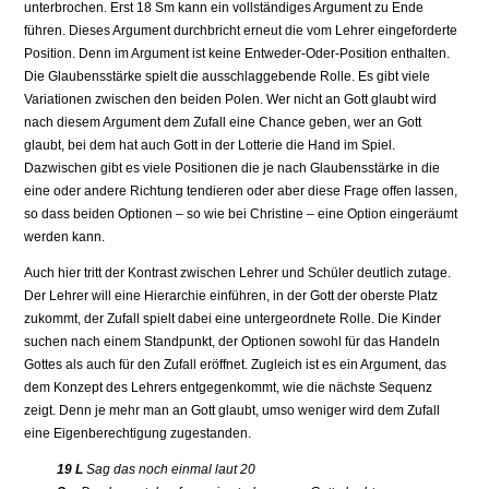
unterbrochen. Erst 18 Sm kann ein vollständiges Argument zu Ende
führen. Dieses Argument durchbricht erneut die vom Lehrer eingeforderte
Position. Denn im Argument ist keine Entweder-Oder-Position enthalten.
Die Glaubensstärke spielt die ausschlaggebende Rolle. Es gibt viele
Variationen zwischen den beiden Polen. Wer nicht an Gott glaubt wird
nach diesem Argument dem Zufall eine Chance geben, wer an Gott
glaubt, bei dem hat auch Gott in der Lotterie die Hand im Spiel.
Dazwischen gibt es viele Positionen die je nach Glaubensstärke in die
eine oder andere Richtung tendieren oder aber diese Frage offen lassen,
so dass beiden Optionen – so wie bei Christine – eine Option eingeräumt
werden kann.
Auch hier tritt der Kontrast zwischen Lehrer und Schüler deutlich zutage.
Der Lehrer will eine Hierarchie einführen, in der Gott der oberste Platz
zukommt, der Zufall spielt dabei eine untergeordnete Rolle. Die Kinder
suchen nach einem Standpunkt, der Optionen sowohl für das Handeln
Gottes als auch für den Zufall eröffnet. Zugleich ist es ein Argument, das
dem Konzept des Lehrers entgegenkommt, wie die nächste Sequenz
zeigt. Denn je mehr man an Gott glaubt, umso weniger wird dem Zufall
eine Eigenberechtigung zugestanden.
19 L
Sag das noch einmal laut 20