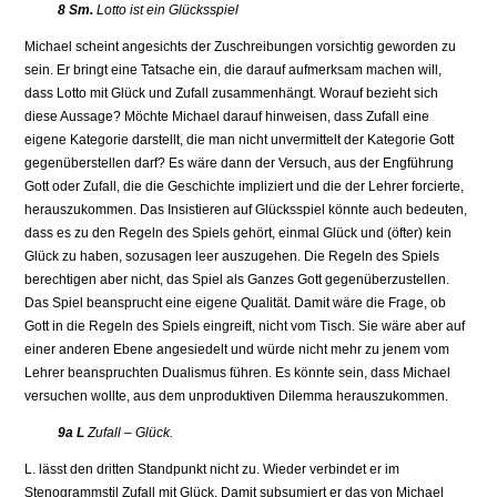
8 Sm.
Lotto ist ein Glücksspiel
Michael scheint angesichts der Zuschreibungen vorsichtig geworden zu
sein. Er bringt eine Tatsache ein, die darauf aufmerksam machen will,
dass Lotto mit Glück und Zufall zusammenhängt. Worauf bezieht sich
diese Aussage? Möchte Michael darauf hinweisen, dass Zufall eine
eigene Kategorie darstellt, die man nicht unvermittelt der Kategorie Gott
gegenüberstellen darf? Es wäre dann der Versuch, aus der Engführung
Gott oder Zufall, die die Geschichte impliziert und die der Lehrer forcierte,
herauszukommen. Das Insistieren auf Glücksspiel könnte auch bedeuten,
dass es zu den Regeln des Spiels gehört, einmal Glück und (öfter) kein
Glück zu haben, sozusagen leer auszugehen. Die Regeln des Spiels
berechtigen aber nicht, das Spiel als Ganzes Gott gegenüberzustellen.
Das Spiel beansprucht eine eigene Qualität. Damit wäre die Frage, ob
Gott in die Regeln des Spiels eingreift, nicht vom Tisch. Sie wäre aber auf
einer anderen Ebene angesiedelt und würde nicht mehr zu jenem vom
Lehrer beanspruchten Dualismus führen. Es könnte sein, dass Michael
versuchen wollte, aus dem unproduktiven Dilemma herauszukommen.
9a L
Zufall – Glück.
L. lässt den dritten Standpunkt nicht zu. Wieder verbindet er im
Stenogrammstil Zufall mit Glück. Damit subsumiert er das von Michael