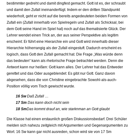
bestimmter gedreht und damit dingfest gemacht. Gott ist es, der schraubt
und damit den Zufall ineinanderfügt. Indem er den dritten Standpunkt
wiederholt, geht er nicht auf die bereits angedeuteten beiden Formen von
Zufall ein (Zufall innerhalb von Spielregeln und Zufall als Schicksal, bei
dem Gott seine Hand im Spiel hat) noch auf das thematisierte Glück. Der
Lehrer wendet einen Trick an, der aus seiner Perspektive als legitim
erscheint: Er führt eine Hierarchie ein und Gott wird innerhalb dieser
Hierarchie höherrangig als der Zufall eingestuft. Dadurch erscheint es
logisch, dass Gott den Zufall gemacht hat. Die Frage „Was würde denn
das bedeuten“ kann als rhetorische Frage betrachtet werden. Denn die
Antwort kann nur heißen: Gott kann alles. Der Lehrer hat das Entweder
gerettet und das Oder ausgeblendet: Es gibt nur Gott. Ganz davon
abgesehen, dass die von Christine eingebrachte Sowohl-als-auch-
Position völlig vom Tisch gewischt wurde.
16 Sw
Daß Zufall …
17 Sm
Das kann doch nicht sein
18 Sm
Das kommt drauf an, wie starknman an Gott glaubt
Die Klasse hat einen erstaunlich großen Diskussionsbedarf. Drei Schüler
melden sich nahezu zeitgleich mit Argumenten und Gegenargumenten zu
Wort. 16 Sw kann gar nicht ausreden, schon wird sie von 17 Sm