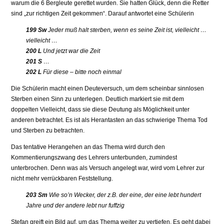
warum die 6 Bergleute gerettet wurden. Sie hatten Glück, denn die Retter
sind „zur richtigen Zeit gekommen“. Darauf antwortet eine Schülerin
199 Sw
Jeder muß halt sterben, wenn es seine Zeit ist, vielleicht …
vielleicht …
200 L
Und jetzt war die Zeit
201 S
…
202 L
Für diese – bitte noch einmal
Die Schülerin macht einen Deuteversuch, um dem scheinbar sinnlosen
Sterben einen Sinn zu unterlegen. Deutlich markiert sie mit dem
doppelten Vielleicht, dass sie diese Deutung als Möglichkeit unter
anderen betrachtet. Es ist als Herantasten an das schwierige Thema Tod
und Sterben zu betrachten.
Das tentative Herangehen an das Thema wird durch den
Kommentierungszwang des Lehrers unterbunden, zumindest
unterbrochen. Denn was als Versuch angelegt war, wird vom Lehrer zur
nicht mehr verrückbaren Feststellung.
203 Sm
Wie so’n Wecker, der z.B. der eine, der eine lebt hundert
Jahre und der andere lebt nur fuffzig
Stefan greift ein Bild auf, um das Thema weiter zu vertiefen. Es geht dabei