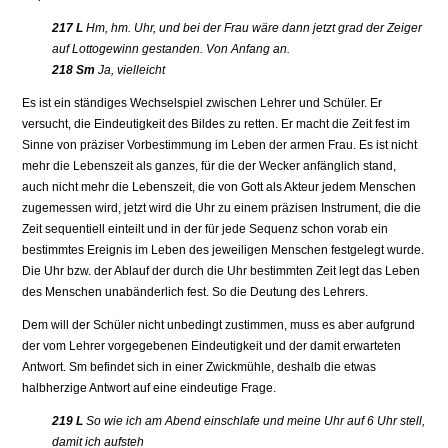
217 L
Hm, hm. Uhr, und bei der Frau wäre dann jetzt grad der Zeiger
auf Lottogewinn gestanden. Von Anfang an.
218 Sm
Ja, vielleicht
Es ist ein ständiges Wechselspiel zwischen Lehrer und Schüler. Er
versucht, die Eindeutigkeit des Bildes zu retten. Er macht die Zeit fest im
Sinne von präziser Vorbestimmung im Leben der armen Frau. Es ist nicht
mehr die Lebenszeit als ganzes, für die der Wecker anfänglich stand,
auch nicht mehr die Lebenszeit, die von Gott als Akteur jedem Menschen
zugemessen wird, jetzt wird die Uhr zu einem präzisen Instrument, die die
Zeit sequentiell einteilt und in der für jede Sequenz schon vorab ein
bestimmtes Ereignis im Leben des jeweiligen Menschen festgelegt wurde.
Die Uhr bzw. der Ablauf der durch die Uhr bestimmten Zeit legt das Leben
des Menschen unabänderlich fest. So die Deutung des Lehrers.
Dem will der Schüler nicht unbedingt zustimmen, muss es aber aufgrund
der vom Lehrer vorgegebenen Eindeutigkeit und der damit erwarteten
Antwort. Sm befindet sich in einer Zwickmühle, deshalb die etwas
halbherzige Antwort auf eine eindeutige Frage.
219 L
So wie ich am Abend einschlafe und meine Uhr auf 6 Uhr stell,
damit ich aufsteh