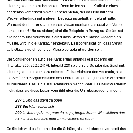
allerdings ohne es zu bemerken. Denn treffen soll die Karikatur eines
gnadenlos vorherbestimmten Lebens Stefan, der das Bild mit dem
Wecker, allerdings mit anderem Bedeutungsgehalt, eingeführt hatte.
Während der Lehrer sich in diesem Zusammenhang als positives Vorbild
darstellt (um 6 Uhr aufstehen) sind die Beispiele in Bezug auf Stefan fast
alle negativ und verletzend. Selbst dass Stefan die Klasse wiederholen
musste, wird in die Karikatur eingebaut. Es ist offensichtlich, dass Stefan
aufs Glatteis geführt und der Klasse vorgeführt werden soll.
Die Schüler gehen auf diese Karikierung anfangs erst zögernd ein
(Interakte 220, 222,224) Ab Interakt 228 spielen die Schüler das Spiel mit,
allerdings ohne es ernst zu nehmen. Es hat vielmehr den Anschein, als ob
die Schüler die Argumentation des Lehrers aufgreifen, um diese wiederum
zu karikieren. Das Bild auszuschmücken macht Spaß. Das heißt wiederum
nicht, dass sie diese Lesart vom Bild über die Uhr überzeugend finden.
237 L
Und das steht da oben
238 Sm
Wahrscheinlich
239 L
Überleg dir mal, was du sagst, junger Mann. Wie schlimm des
ist. Die machen dich glatt zum Invaliden da oben
Gefährlich wird es für den oder die Schüler, als der Lehrer unvermittelt das