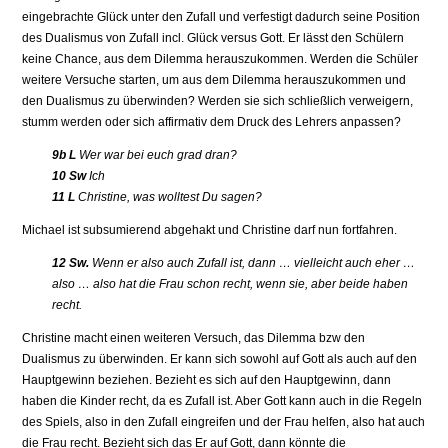
eingebrachte Glück unter den Zufall und verfestigt dadurch seine Position
des Dualismus von Zufall incl. Glück versus Gott. Er lässt den Schülern
keine Chance, aus dem Dilemma herauszukommen. Werden die Schüler
weitere Versuche starten, um aus dem Dilemma herauszukommen und
den Dualismus zu überwinden? Werden sie sich schließlich verweigern,
stumm werden oder sich affirmativ dem Druck des Lehrers anpassen?
9b L
Wer war bei euch grad dran?
10 Sw
Ich
11 L
Christine, was wolltest Du sagen?
Michael ist subsumierend abgehakt und Christine darf nun fortfahren.
12 Sw.
Wenn er also auch Zufall ist, dann … vielleicht auch eher …
also … also hat die Frau schon recht, wenn sie, aber beide haben
recht.
Christine macht einen weiteren Versuch, das Dilemma bzw den
Dualismus zu überwinden. Er kann sich sowohl auf Gott als auch auf den
Hauptgewinn beziehen. Bezieht es sich auf den Hauptgewinn, dann
haben die Kinder recht, da es Zufall ist. Aber Gott kann auch in die Regeln
des Spiels, also in den Zufall eingreifen und der Frau helfen, also hat auch
die Frau recht. Bezieht sich das Er auf Gott, dann könnte die