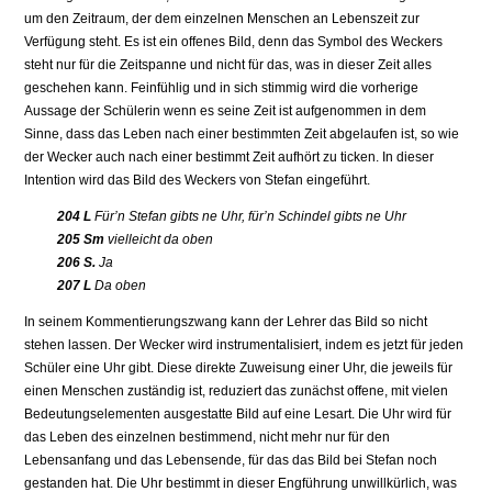
um den Zeitraum, der dem einzelnen Menschen an Lebenszeit zur
Verfügung steht. Es ist ein offenes Bild, denn das Symbol des Weckers
steht nur für die Zeitspanne und nicht für das, was in dieser Zeit alles
geschehen kann. Feinfühlig und in sich stimmig wird die vorherige
Aussage der Schülerin wenn es seine Zeit ist aufgenommen in dem
Sinne, dass das Leben nach einer bestimmten Zeit abgelaufen ist, so wie
der Wecker auch nach einer bestimmt Zeit aufhört zu ticken. In dieser
Intention wird das Bild des Weckers von Stefan eingeführt.
204 L
Für’n Stefan gibts ne Uhr, für’n Schindel gibts ne Uhr
205 Sm
vielleicht da oben
206 S.
Ja
207 L
Da oben
In seinem Kommentierungszwang kann der Lehrer das Bild so nicht
stehen lassen. Der Wecker wird instrumentalisiert, indem es jetzt für jeden
Schüler eine Uhr gibt. Diese direkte Zuweisung einer Uhr, die jeweils für
einen Menschen zuständig ist, reduziert das zunächst offene, mit vielen
Bedeutungselementen ausgestatte Bild auf eine Lesart. Die Uhr wird für
das Leben des einzelnen bestimmend, nicht mehr nur für den
Lebensanfang und das Lebensende, für das das Bild bei Stefan noch
gestanden hat. Die Uhr bestimmt in dieser Engführung unwillkürlich, was