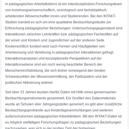
in pädagogischen Arbeitsfeldern) ist ein interdisziplinäres Forschungsteam
von erziehungswissenschaftlich, soziologisch und fachdidaktisch
arbeitenden Wissenschaftler:innen und Studierenden. Bei den INTAKT-
Studien handelt es sich um eine qualitative Beobachtungsstudie zur
Erforschung pädagogischer Beziehungen. Untersuchungsgegenstand sind
Interaktionen zwischen Lehrkräften bzw. pädagogischen Fachkräften auf
der einen und Kindern und Jugendlichen auf der anderen Seite.
Kinderrechtlich fundiert wird nach Formen und Häufigkeiten von
Anerkennung und Verletzung in pädagogischen Interaktionen gefragt.
Interaktionsanalysen und konzeptionelle Perspektiven auf der
Interaktionsebene sind ein noch wenig beachteter Bereich der
Menschenrechtsbildung, die sich bisher vorwiegend den beiden
Schwerpunkten der Wissensvermittlung, der Partizipation und der
politischen Aktivierung widmet.
Seit über 15 Jahren wurden hierfür Daten mit Hilfe eines gemeinsamen
Beobachtungsinstruments gesammelt. Ein Großteil des Datenmaterials
wurde an Schulen aller Jahrgangsstufen generiert, es gibt aber zusätzliche
Beobachtungsprotokolle aus Kindertageseinrichtungen und weiteren
außerschulischen pädagogischen Arbeitsfeldern. Mit den INTAKT-Daten ist
es möglich vielfältigen Forschungsfragen zu pädagogischen Beziehungen
nachzugehen, was sich in der großen Zahl der bisherigen