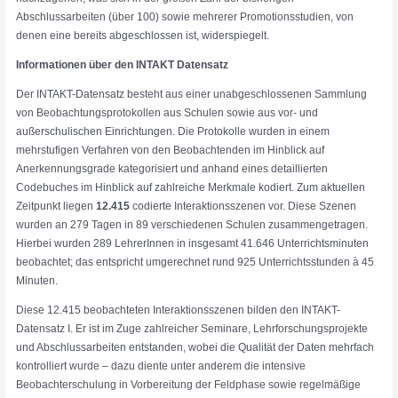
Abschlussarbeiten (über 100) sowie mehrerer Promotionsstudien, von
denen eine bereits abgeschlossen ist, widerspiegelt.
Informationen über den INTAKT Datensatz
Der INTAKT-Datensatz besteht aus einer unabgeschlossenen Sammlung
von Beobachtungsprotokollen aus Schulen sowie aus vor- und
außerschulischen Einrichtungen. Die Protokolle wurden in einem
mehrstufigen Verfahren von den Beobachtenden im Hinblick auf
Anerkennungsgrade kategorisiert und anhand eines detaillierten
Codebuches im Hinblick auf zahlreiche Merkmale kodiert. Zum aktuellen
Zeitpunkt liegen
12.415
codierte Interaktionsszenen vor. Diese Szenen
wurden an 279 Tagen in 89 verschiedenen Schulen zusammengetragen.
Hierbei wurden 289 LehrerInnen in insgesamt 41.646 Unterrichtsminuten
beobachtet; das entspricht umgerechnet rund 925 Unterrichtsstunden à 45
Minuten.
Diese 12.415 beobachteten Interaktionsszenen bilden den INTAKT-
Datensatz I. Er ist im Zuge zahlreicher Seminare, Lehrforschungsprojekte
und Abschlussarbeiten entstanden, wobei die Qualität der Daten mehrfach
kontrolliert wurde – dazu diente unter anderem die intensive
Beobachterschulung in Vorbereitung der Feldphase sowie regelmäßige