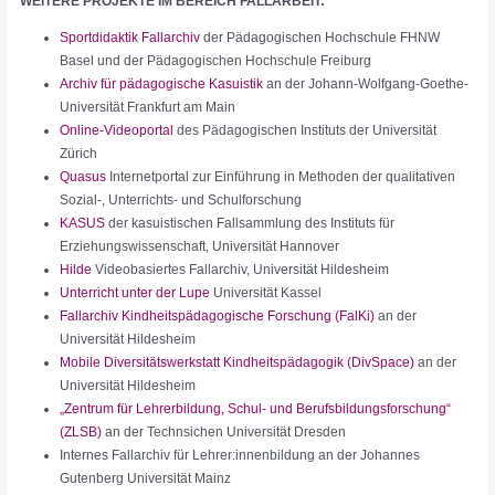
WEITERE PROJEKTE IM BEREICH FALLARBEIT:
Sportdidaktik Fallarchiv
der Pädagogischen Hochschule FHNW
Basel und der Pädagogischen Hochschule Freiburg
Archiv für pädagogische Kasuistik
an der Johann-Wolfgang-Goethe-
Universität Frankfurt am Main
Online-Videoportal
des Pädagogischen Instituts der Universität
Zürich
Quasus
Internetportal zur Einführung in Methoden der qualitativen
Sozial-, Unterrichts- und Schulforschung
KASUS
der kasuistischen Fallsammlung des Instituts für
Erziehungswissenschaft, Universität Hannover
Hilde
Videobasiertes Fallarchiv, Universität Hildesheim
Unterricht unter der Lupe
Universität Kassel
Fallarchiv Kindheitspädagogische Forschung (FalKi)
an der
Universität Hildesheim
Mobile Diversitätswerkstatt Kindheitspädagogik (DivSpace)
an der
Universität Hildesheim
„Zentrum für Lehrerbildung, Schul- und Berufsbildungsforschung“
(ZLSB)
an der Technsichen Universität Dresden
Internes Fallarchiv für Lehrer:innenbildung an der Johannes
Gutenberg Universität Mainz