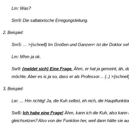
Lm: Was?
Sm9: Die saltatorische Erregungsleitung.
2. Beispiel:
Sm5: … >{schnell} Im Großen und Ganzen< ist der Doktor sehr
Lm: Mhm ja ok.
Sw9:
{meldet sich}
Eine Frage
.
Ähm, er hat ja gemeint, äh, d
möchte. Aber es is ja so, dass er als Professor… (..) >{schne
3. Beispiel:
Lw: … Hm richtig! Ja, die Kuh selbst, eh nich, die Hauptfunktio
SwB:
Ich habe eine Frage!
Ähm, kann ich die Kuh, also kann
gleichsetzen? Also von der Funktion her, weil dann hätte sie 