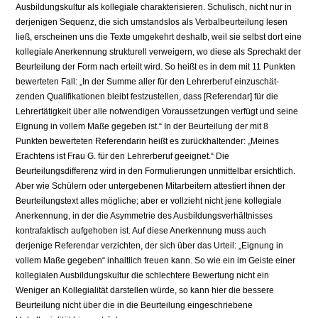
Ausbildungskultur als kollegiale charakterisieren. Schulisch, nicht nur in
derjenigen Sequenz, die sich umstandslos als Verbalbe­urteilung lesen
ließ, erscheinen uns die Texte umgekehrt deshalb, weil sie selbst dort eine
kollegiale Anerkennung strukturell verweigern, wo diese als Sprechakt der
Beurteilung der Form nach erteilt wird. So heißt es in dem mit 11 Punkten
bewerteten Fall: „In der Summe aller für den Lehrerberuf einzuschät­
zenden Qualifikationen bleibt festzustellen, dass [Referendar] für die
Lehrertä­tigkeit über alle notwendigen Voraussetzungen verfügt und seine
Eignung in vollem Maße gegeben ist.“ In der Beurteilung der mit 8
Punkten bewerteten Referendarin heißt es zurückhaltender: „Meines
Erachtens ist Frau G. für den Lehrerberuf geeignet.“ Die
Beurteilungsdifferenz wird in den Formulierungen unmittelbar ersichtlich.
Aber wie Schülern oder untergebenen Mitarbeitern at­testiert ihnen der
Beurteilungstext alles mögliche; aber er vollzieht nicht jene kollegiale
Anerkennung, in der die Asymmetrie des Ausbildungsverhältnisses
kontrafaktisch aufgehoben ist. Auf diese Anerkennung muss auch
derjenige Referendar verzichten, der sich über das Urteil: „Eignung in
vollem Maße ge­geben“ inhaltlich freuen kann. So wie ein im Geiste einer
kollegialen Ausbil­dungskultur die schlechtere Bewertung nicht ein
Weniger an Kollegialität dar­stellen würde, so kann hier die bessere
Beurteilung nicht über die in die Beur­teilung eingeschriebene