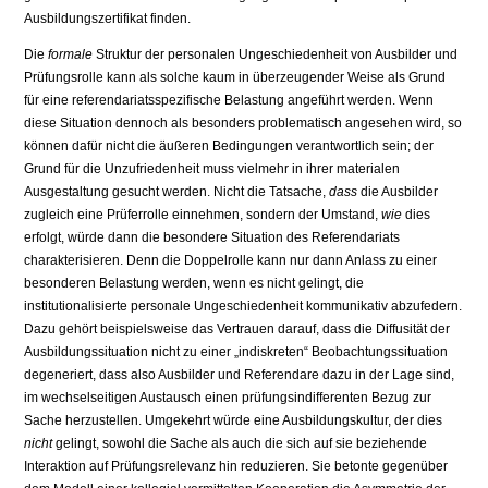
Ausbildungszertifikat finden.
Die
formale
Struktur der personalen Ungeschiedenheit von Ausbilder­ und
Prüfungsrolle kann als solche kaum in überzeugender Weise als Grund
für eine referendariatsspezifische Belastung angeführt werden. Wenn
diese Situation dennoch als besonders problematisch angesehen wird, so
können dafür nicht die äußeren Bedingungen verantwortlich sein; der
Grund für die Unzufriedenheit muss vielmehr in ihrer materialen
Ausgestaltung gesucht werden. Nicht die Tatsache,
dass
die Ausbilder
zugleich eine Prüferrolle ein­nehmen, sondern der Umstand,
wie
dies
erfolgt, würde dann die besondere Situation des Referendariats
charakterisieren. Denn die Doppelrolle kann nur dann Anlass zu einer
besonderen Belastung werden, wenn es nicht gelingt, die
institutionalisierte personale Ungeschiedenheit kommunikativ abzufe­dern.
Dazu gehört beispielsweise das Vertrauen darauf, dass die Diffusität der
Ausbildungssituation nicht zu einer „indiskreten“ Beobachtungssituation
de­generiert, dass also Ausbilder und Referendare dazu in der Lage sind,
im wechselseitigen Austausch einen prüfungsindifferenten Bezug zur
Sache her­zustellen. Umgekehrt würde eine Ausbildungskultur, der dies
nicht
gelingt, sowohl die Sache als auch die sich auf sie beziehende
Interaktion auf Prü­fungsrelevanz hin reduzieren. Sie betonte gegenüber