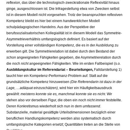
reflexion
, das über die technologisch-zweckrationale Reflexivität hinaus
gin­ge, ausgeschlossen ist. Die Infragestellung etwa von Zwecken selbst
ist in diesem Modell nicht vorgesehen. Trotz der beanspruchten reflexiven
Kompe­tenz bleibt es hier bei einem
handwerklichen
Modell
schulpädagogischen Handelns. Aus der Perspektive der
berufssozialisatorischen Kollegialität ist in diesem Modell das Symmetrie-
Asymmetrieverhältnis umfangslogisch de­finiert. Es basiert auf der
Vorstellung einer vollständigen Kompetenz, die es in der Ausbildung zu
erwerben gilt. Die Symmetrierelation ist dabei durch den Bestand der
schon
angeeigneten Fähigkeiten gegeben, die Asymmetriere­lation durch
die
noch nicht
angeeigneten Fähigkeiten. Wie im ersten Fallbei­spiel (s.o.
Ausbildungskultur im Referendariat – Beurteilungen,
Falldarstellung 1)
taucht hier ein Kompetenz-Performanz-Problem auf. Statt auf die
grundsätzliche Kompetenz hinzuweisen
(Die Referendarin ist dazu in der
Lage, …adäquat einzuschätzen),
wird hier ein Häufigkeitsausdruck
gewählt:
meistens konnte sie es, manchmal konnte sie es nicht.
Wir
stehen also vor derselben Figur, die oben ein
noch nicht immer
feststellte.
Deren Konkretis­mus wiederholt sich nun in dem
umfassend.
Substanzielle, material gesättigte Urteilsdimensionen bezüglich einer
beruflichen Handlungskompetenz werden also systematisch durch
umfangslogische Kategorien ersetzt; Quantitäten tre­ten an die Stelle von