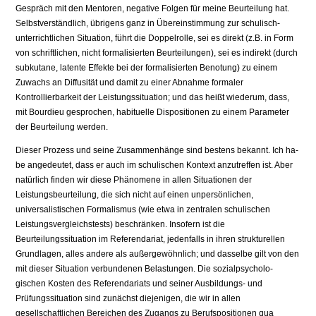
Gespräch mit den Mentoren, negative Folgen für meine Beurteilung hat.
Selbstverständlich, übrigens ganz in Übereinstimmung zur schulisch-
unterrichtlichen Situation, führt die Doppelrolle, sei es direkt (z.B. in Form
von schriftlichen, nicht formalisierten Beurteilungen), sei es indirekt (durch
subkutane, latente Effekte bei der formalisierten Benotung) zu einem
Zuwachs an Diffusität und damit zu einer Abnahme formaler
Kontrollierbarkeit der Leistungssituation; und das heißt wiederum, dass,
mit Bourdieu gesprochen, habituelle Dispositionen zu einem Parameter
der Beurteilung werden.
Dieser Prozess und seine Zusammenhänge sind bestens bekannt. Ich ha­
be angedeutet, dass er auch im schulischen Kontext anzutreffen ist. Aber
na­türlich finden wir diese Phänomene in allen Situationen der
Leistungsbeurtei­lung, die sich nicht auf einen unpersönlichen,
universalistischen Formalismus (wie etwa in zentralen schulischen
Leistungsvergleichstests) beschränken. In­sofern ist die
Beurteilungssituation im Referendariat, jedenfalls in ihren strukturellen
Grundlagen, alles andere als außergewöhnlich; und dasselbe gilt von den
mit dieser Situation verbundenen Belastungen. Die sozialpsycholo­
gischen Kosten des Referendariats und seiner Ausbildungs- und
Prüfungssi­tuation sind zunächst diejenigen, die wir in allen
gesellschaftlichen Bereichen des Zugangs zu Berufspositionen qua