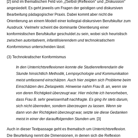
[2] sind im thematischen Feld von „(Selbst-)Reflexion“ und „Diskussion“
ange­siedelt. Es geht jeweils um Fragen der geistigen und diskursiven
Bearbeitung pädagogischer Praxis. Dabei kommt aber nicht die
Orientierung an einem Modell einer kollegial-diskursiven Berufskultur zum
Ausdruck. Vielmehr scheint die dominante Orientierung einer
konformistischen Berufskultur ge­schuldet zu sein, wobei sich heuristisch
zwischen
autoritativem, infantilisierendem und technokratischem
Konformismus
unterscheiden lässt.
(3) Technokratischer Konformismus
In den Unterrichtsreflexionen konnte die Studienreferendarin die
Stunde hin­sichtlich Methodik, Lernpsychologie und Kommunikation
meist umfassend einschätzen. Auch hier zeigten sich Probleme beim
Einschätzen des Zielas­pekts. Hinweise nahm Frau B. an, wenn sie
von deren Richtigkeit überzeugt war. Hier möchte ich hervorheben,
dass Frau B. sehr gewissenhaft nachfrag­te. Es ging ihr stets darum,
sich nicht überreden, sondern überzeugen zu las­sen. Wenn sie
dann von der Richtigkeit überzeugt war, setzte sie diese Ge­danken
meist in einer der darauffolgenden Stunden um.
[3]
Auch in dieser Textpassage geht es thematisch um
Unterrichtsreflexion.
Die Beurteilung nennt die Dimensionen, in denen sich die Reflexion