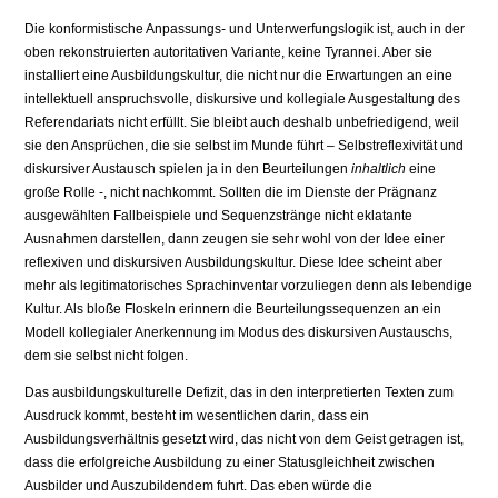
Die konformistische Anpassungs- und Unterwerfungslogik ist, auch in der
oben rekonstruierten autoritativen Variante, keine Tyrannei. Aber sie
installiert eine Ausbildungskultur, die nicht nur die Erwartungen an eine
intel­lektuell anspruchsvolle, diskursive und kollegiale Ausgestaltung des
Referendariats nicht erfüllt. Sie bleibt auch deshalb unbefriedigend, weil
sie den Ansprüchen, die sie selbst im Munde führt – Selbstreflexivität und
diskursi­ver Austausch spielen ja in den Beurteilungen
inhaltlich
eine
große Rolle -, nicht nachkommt. Sollten die im Dienste der Prägnanz
ausgewählten Fallbei­spiele und Sequenzstränge nicht eklatante
Ausnahmen darstellen, dann zeu­gen sie sehr wohl von der Idee einer
reflexiven und diskursiven Ausbil­dungskultur. Diese Idee scheint aber
mehr als legitimatorisches Sprachinven­tar vorzuliegen denn als lebendige
Kultur. Als bloße Floskeln erinnern die Beurteilungssequenzen an ein
Modell kollegialer Anerkennung im Modus des diskursiven Austauschs,
dem sie selbst nicht folgen.
Das ausbildungskulturelle Defizit, das in den interpretierten Texten zum
Ausdruck kommt, besteht im wesentlichen darin, dass ein
Ausbildungsverhält­nis gesetzt wird, das nicht von dem Geist getragen ist,
dass die erfolgreiche Ausbildung zu einer Statusgleichheit zwischen
Ausbilder und Auszubildendem fuhrt. Das eben würde die