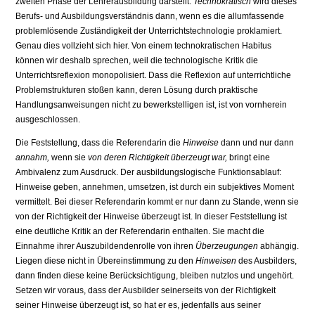
zweiten Phase der Lehrerausbildung darstellt.
Technokratisch
wird dieses
Berufs- und Ausbil­dungsverständnis dann, wenn es die allumfassende
problemlösende Zustän­digkeit der Unterrichtstechnologie proklamiert.
Genau dies vollzieht sich hier. Von einem technokratischen Habitus
können wir deshalb sprechen, weil die technologische Kritik die
Unterrichtsreflexion monopolisiert. Dass die Reflexion auf unterrichtliche
Problemstrukturen stoßen kann, deren Lösung durch praktische
Handlungsanweisungen nicht zu bewerkstelligen ist, ist von vornherein
ausgeschlossen.
Die Feststellung, dass die Referendarin die
Hinweise
dann und nur dann
annahm,
wenn sie
von deren Richtigkeit überzeugt war,
bringt eine
Ambiva­lenz zum Ausdruck. Der ausbildungslogische Funktionsablauf:
Hinweise ge­ben, annehmen, umsetzen, ist durch ein subjektives Moment
vermittelt. Bei dieser Referendarin kommt er nur dann zu Stande, wenn sie
von der Richtig­keit der Hinweise überzeugt ist. In dieser Feststellung ist
eine deutliche Kritik an der Referendarin enthalten. Sie macht die
Einnahme ihrer Auszubilden­denrolle von ihren
Überzeugungen
abhängig.
Liegen diese nicht in Überein­stimmung zu den
Hinweisen
des Ausbilders,
dann finden diese keine Berück­sichtigung, bleiben nutzlos und ungehört.
Setzen wir voraus, dass der Ausbil­der seinerseits von der Richtigkeit
seiner Hinweise überzeugt ist, so hat er es, jedenfalls aus seiner