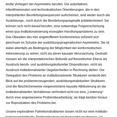
bloße Vorliegen der Asymmetrie berufen. Die autoritativen,
infantilisierenden und technokratischen Orientierungen, die in den
interpretierten Beurteilungsse­quenzen aufscheinen, sind weder durch die
Ausbildungs-, noch durch die Be­urteilungspragmatik prädeterminiert. Sie
können sich nicht darauf berufen, eine notwendige Folgeerscheinung
eines qua Institutionalisierung erzeugten Handlungsproblems zu sein.
Das Obwalten des hier angetroffenen Konfor­mismus vollzieht sich
gleichsam im Schutze der ausbildungspragmatischen Asymmetrie. Sie ist
dabei allenfalls als Bedingung der Möglichkeit der kon­formistischen
Adressierung zu sehen; nicht als deren kausale Verursachung. Deshalb
müssen wir die interpretatorischen Befunde auf theoretischer Ebene als
Ausdruck berufs- und ausbildungskultureller Dispositionen, nicht als
Ausdruck institutionalisierter Gegebenheiten in Rechnung stellen. Die
Dele­gation des Problems an institutionalisierte Strukturen verdeckt den
Blick auf die problemerzeugenden, ausbildungshabituellen Strukturen.
Und die fälsch­licherweise vorgenommene kausale Attribuierung an die
institutionalisierten Verhältnisse verhindert nicht nur eine „Linderung“
durch eine angemessene Problembearbeitung; sie trägt darüber hinaus
zur Reproduktion des Problems bei.
Unsere explorativen Fallrekonstruktionen lassen nicht nur eine institutio-