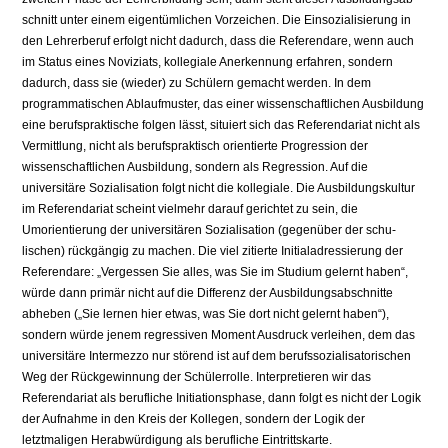
schnitt unter einem eigentümlichen Vorzeichen. Die Einsozialisierung in
den Lehrerberuf erfolgt nicht dadurch, dass die Referendare, wenn auch
im Status eines Noviziats, kollegiale Anerkennung erfahren, sondern
dadurch, dass sie (wieder) zu Schülern gemacht werden. In dem
programmatischen Ablauf­muster, das einer wissenschaftlichen Ausbildung
eine berufspraktische folgen lässt, situiert sich das Referendariat nicht als
Vermittlung, nicht als berufs­praktisch orientierte Progression der
wissenschaftlichen Ausbildung, sondern als Regression. Auf die
universitäre Sozialisation folgt nicht die kollegiale. Die Ausbildungskultur
im Referendariat scheint vielmehr darauf gerichtet zu sein, die
Umorientierung der universitären Sozialisation (gegenüber der schu­
lischen) rückgängig zu machen. Die viel zitierte Initialadressierung der
Refe­rendare: „Vergessen Sie alles, was Sie im Studium gelernt haben“,
würde dann primär nicht auf die Differenz der Ausbildungsabschnitte
abheben („Sie lernen hier etwas, was Sie dort nicht gelernt haben“),
sondern würde jenem regressiven Moment Ausdruck verleihen, dem das
universitäre Intermezzo nur störend ist auf dem berufssozialisatorischen
Weg der Rückgewinnung der Schülerrolle. Interpretieren wir das
Referendariat als berufliche Initiations­phase, dann folgt es nicht der Logik
der Aufnahme in den Kreis der Kolle­gen, sondern der Logik der
letztmaligen Herabwürdigung als berufliche Ein­trittskarte.