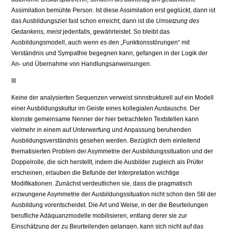
Assimilation bemühte Person. Ist diese Assimilation erst geglückt, dann ist
das Ausbildungsziel fast schon erreicht; dann ist die
Umsetzung des
Gedankens, meist
jedenfalls, gewährleistet. So bleibt das
Ausbildungsmodell, auch wenn es den „Funktionsstörungen“ mit
Verständnis und Sympathie begegnen kann, gefangen in der Logik der
An- und Übernahme von Handlungsanweisungen.
III
Keine der analysierten Sequenzen verweist sinnstrukturell auf ein Modell
einer Ausbildungskultur im Geiste eines kollegialen Austauschs. Der
kleinste gemeinsame Nenner der hier betrachteten Textstellen kann
vielmehr in einem auf Unterwerfung und Anpassung beruhenden
Ausbildungsverständnis gese­hen werden. Bezüglich dem einleitend
thematisierten Problem der Asymme­trie der Ausbildungssituation und der
Doppelrolle, die sich herstellt, indem die Ausbilder zugleich als Prüfer
erscheinen, erlauben die Befunde der Inter­pretation wichtige
Modifikationen. Zunächst verdeutlichen sie, dass die pragmatisch
erzwungene Asymmetrie der Ausbildungssituation nicht schon den Stil der
Ausbildung vorentscheidet. Die Art und Weise, in der die Beur­teilungen
berufliche Adäquanzmodelle mobilisieren, entlang derer sie zur
Einschätzung der zu Beurteilenden gelangen, kann sich nicht auf das