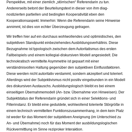
Perspektive, mit einer ziemlich „störrischen“ Referenda­rin zu tun.
Andererseits betont der Beurteilungstext in dieser von ihm diag­
nostizierten partiellen und bedingten Kooperativität eben den
Kooperations­aspekt. Immerhin: Wenn die Referendarin seine Hinweise
annimmt, ist dies von echter Überzeugung getragen.
Wir treffen hier auf ein durchaus wohlwollendes und optimistisches, den
subjektiven Standpunkt einbeziehendes Ausbildungsverhältnis. Diese
Bezug­nahme ist typologisch zwischen dem Autoritatismus des ersten
Fallbeispiels und einem kollegial-diskursiven Modell angesiedelt. Die
technokratisch ver­mittelte Asymmetrie ist gepaart mit einer
verständnisvollen Haltung gegen­über den subjektiven Einflussfaktoren.
Diese werden nicht autoritativ ver­dammt, sondern akzeptiert und toleriert.
Allerdings wird der Subjektivismus nicht positiv eingebunden in ein Modell
des diskursiven Austauschs. Ausbil­dungslogisch bleibt es bei einem
einseitigen Übernahmemodell (An- bzw. Übernahme von Hinweisen). Der
Subjektstatus der Referendarin gründet sich in einer Selektions- und
Filterinstanz. Er bleibt eine geduldete, wohlwollend tolerierte Störgröße in
einem technisch vermittelten Funktionszusammen­hang, in dem kein Platz
ist weder für das Moment der subjektiven Aneignung (im Unterschied zu
An- und Übernahme) noch für das Moment der ausbil­dungslogischen
Rückvermittlung im Sinne reziproker Interaktion.