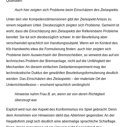
Qualitäten.
Auch hier zeigten sich Probleme beim Einschätzen des Zielaspekts.
Unter den vier Kompetenzdimensionen gibt der
Zielaspekt
Anlass zu
einem negativen Urteil. Diesbezüglich
zeigten sich Probleme.
Gemeint ist
wohl, dass
die Einschätzung des Zielaspekts
der Referendarin Probleme
bereitet. Sie tut sich diesbezüglich schwer. In der Beurteilung aber
verschwindet sprachlich ein Handlungssubjekt. Wenn wir im Kontext des
Kfz-Handwerks etwa die Formulierung finden:
auch hier zeigten sich
Probleme beim Aus­wechseln der Bremsscheiben
, so verweist das auf ein
technisches Problem der Bremsanlage, nicht auf die Unfähigkeit der
Mechaniker. An diesem ein­fachen Gedankenexperiment mag der
technokratische Duktus der gewählten Beurteilungsformulierung deutlich
werden. Das
Einschätzen des Zielaspekts
– der materiale Ort der
Unterrichtsreflexion – erscheint sprachlich verding­licht.
Hinweise nahm Frau B. an, wenn sie von deren Richtigkeit
überzeugt war.
Explizit wird nun der Aspekt des Konformismus ins Spiel gebracht. Denn
dem
Annehmen von Hinweisen
steht das
Ablehnen
gegenüber. An der
Negativform zeigt sich deutlich eine abermalige sprachliche Schieflage.