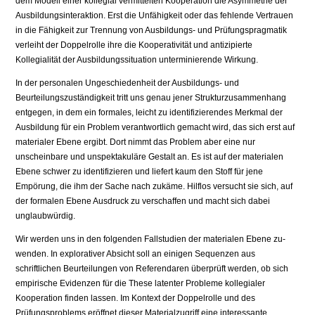
dem Modell einer kolle­gial vermittelten Kooperation die Asymmetrie der
Ausbildungsinteraktion. Erst die Unfähigkeit oder das fehlende Vertrauen
in die Fähigkeit zur Tren­nung von Ausbildungs- und Prüfungspragmatik
verleiht der Doppelrolle ihre die Kooperativität und antizipierte
Kollegialität der Ausbildungssituation un­terminierende Wirkung.
In der personalen Ungeschiedenheit der Ausbildungs- und
Beurteilungszu­ständigkeit tritt uns genau jener Strukturzusammenhang
entgegen, in dem ein formales, leicht zu identifizierendes Merkmal der
Ausbildung für ein Prob­lem verantwortlich gemacht wird, das sich erst auf
materialer Ebene ergibt. Dort nimmt das Problem aber eine nur
unscheinbare und unspektakuläre Ge­stalt an. Es ist auf der materialen
Ebene schwer zu identifizieren und liefert kaum den Stoff für jene
Empörung, die ihm der Sache nach zukäme. Hilflos versucht sie sich, auf
der formalen Ebene Ausdruck zu verschaffen und macht sich dabei
unglaubwürdig.
Wir werden uns in den folgenden Fallstudien der materialen Ebene zu­
wenden. In explorativer Absicht soll an einigen Sequenzen aus
schriftlichen Beurteilungen von Referendaren überprüft werden, ob sich
empirische Evi­denzen für die These latenter Probleme kollegialer
Kooperation finden las­sen. Im Kontext der Doppelrolle und des
Prüfungsproblems eröffnet dieser Materialzugriff eine interessante