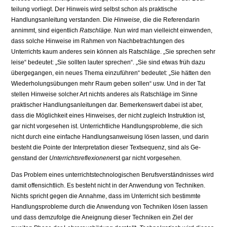
teilung vorliegt. Der Hinweis wird selbst schon als praktische
Handlungsan­leitung verstanden. Die
Hinweise,
die die Referendarin
annimmt, sind eigent­lich
Ratschläge.
Nun wird man vielleicht einwenden,
dass solche Hinweise im Rahmen von Nachbetrachtungen des
Unterrichts kaum anderes sein kön­nen als Ratschläge. „Sie sprechen sehr
leise“ bedeutet: „Sie sollten lauter sprechen“. „Sie sind etwas früh dazu
übergegangen, ein neues Thema einzu­führen“ bedeutet: „Sie hätten den
Wiederholungsübungen mehr Raum geben sollen“ usw. Und in der Tat
stellen Hinweise solcher Art nichts anderes als Ratschläge im Sinne
praktischer Handlungsanleitungen dar. Bemerkenswert dabei ist aber,
dass die Möglichkeit eines Hinweises, der nicht zugleich In­struktion ist,
gar nicht vorgesehen ist. Unterrichtliche Handlungsprobleme, die sich
nicht durch eine einfache Handlungsanweisung lösen lassen, und darin
besteht die Pointe der Interpretation dieser Textsequenz, sind als Ge­
genstand der
Unterrichtsreflexionen
erst gar nicht vorgesehen.
Das Problem eines unterrichtstechnologischen Berufsverständnisses wird
damit offensichtlich. Es besteht nicht in der Anwendung von Techniken.
Nichts spricht gegen die Annahme, dass im Unterricht sich bestimmte
Hand­lungsprobleme durch die Anwendung von Techniken lösen lassen
und dass demzufolge die Aneignung dieser Techniken ein Ziel der