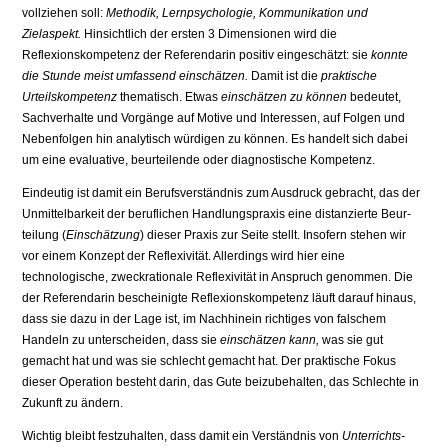
vollziehen soll:
Methodik, Lernpsychologie, Kommunikation und
Zielaspekt.
Hinsicht­lich der ersten 3 Dimensionen wird die
Reflexionskompetenz der Referenda­rin positiv eingeschätzt: sie
konnte
die Stunde meist umfassend einschätzen.
Damit ist die
praktische
Urteilskompetenz
thematisch. Etwas
einschätzen zu können
bedeutet,
Sachverhalte und Vorgänge auf Motive und Interessen, auf Folgen und
Nebenfolgen hin analytisch würdigen zu können. Es handelt sich dabei
um eine evaluative, beurteilende oder diagnostische Kompetenz.
Eindeutig ist damit ein Berufsverständnis zum Ausdruck gebracht, das der
Unmittelbarkeit der beruflichen Handlungspraxis eine distanzierte Beur­
teilung (
Einschätzung
) dieser Praxis zur Seite stellt. Insofern stehen wir
vor einem Konzept der Reflexivität. Allerdings wird hier eine
technologische, zweckrationale Reflexivität in Anspruch genommen. Die
der Referendarin bescheinigte Reflexionskompetenz läuft darauf hinaus,
dass sie dazu in der Lage ist, im Nachhinein richtiges von falschem
Handeln zu unterscheiden, dass sie
einschätzen kann,
was sie gut
gemacht hat und was sie schlecht ge­macht hat. Der praktische Fokus
dieser Operation besteht darin, das Gute bei­zubehalten, das Schlechte in
Zukunft zu ändern.
Wichtig bleibt festzuhalten, dass damit ein Verständnis von
Unterrichts­