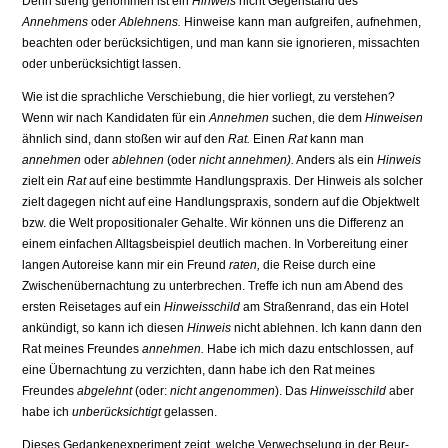
Denn streng ge­nommen ist ein
Hinweis
nicht Gegenstand des
Annehmens
oder
Ablehnens.
Hinweise kann man aufgreifen, aufnehmen,
beachten oder berücksichtigen, und man kann sie ignorieren, missachten
oder unberücksichtigt lassen.
Wie ist die sprachliche Verschiebung, die hier vorliegt, zu verstehen?
Wenn wir nach Kandidaten für ein
Annehmen
suchen, die dem
Hinweisen
ähnlich sind, dann stoßen wir auf den
Rat.
Einen
Rat
kann man
annehmen
oder
ablehnen
(oder
nicht annehmen).
Anders als ein
Hinweis
zielt ein
Rat
auf eine bestimmte Handlungspraxis. Der Hinweis als solcher
zielt dagegen nicht auf eine Handlungspraxis, sondern auf die Objektwelt
bzw. die Welt propositionaler Gehalte. Wir können uns die Differenz an
einem einfachen Alltagsbeispiel deutlich machen. In Vorbereitung einer
langen Autoreise kann mir ein Freund
raten,
die Reise durch eine
Zwischenübernachtung zu unterbrechen. Treffe ich nun am Abend des
ersten Reisetages auf ein
Hin­weisschild
am Straßenrand, das ein Hotel
ankündigt, so kann ich diesen
Hin­weis
nicht ablehnen. Ich kann dann den
Rat meines Freundes
annehmen.
Ha­be ich mich dazu entschlossen, auf
eine Übernachtung zu verzichten, dann habe ich den Rat meines
Freundes
abgelehnt
(oder:
nicht angenommen
). Das
Hinweisschild
aber
habe ich
unberücksichtigt
gelassen.
Dieses Gedankenexperiment zeigt, welche Verwechselung in der Beur­