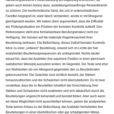
nalisierungskritische Problemdeutung als fragwürdig erscheinen; sie
geben auch keinen Anlass dazu, ausbildungsmisanthrope Ressentiments
zu schüren. Der konformistische Geist, der uns in unterschiedlichen
Facetten begegnet ist, wäre falsch verstanden, würde er mit Missgunst
gleichgesetzt werden. Wir haben oben argumentiert, dass die Diffusität
der Prüfungssituation ein Problem der formalen Kontrolle aufwirft. Den
Referendaren steht eine formalisierbare Berufungsinstanz nicht zur
Verfügung. Sie müssen auf die materiale Angemessenheit ihrer
Beurteilung vertrauen. Die Befürchtung, dieses De­fizit formaler Kontrolle
führe zu einer „unfairen“ Beurteilung, erweist sich im Lichte der hier
analysierten Beurteilungssequenzen als unbegründet. Nichts deutet
darauf hin, dass die Ausbilder ihre superiore Position in einer gleich­sam
sadistischen Weise[4] ausnutzen wollen. Im Gegenteil. Die Texte sind eher
von Wohlwollen als von Missgunst gegenüber den zu Beurteilenden
gekenn­zeichnet. Die Gutachter sind sichtlich bemüht, die Stärken
herauszustreichen und die Schwächen nicht überzubetonen. Es ist zwar
vorstellbar, dass die so Beurteilten inhaltlich der Einschätzung ihrer
Stärken und Schwächen nicht zustimmen und sich tatsächlich durch die
Beurteilungen ungerecht behandelt und benotet fühlen. Aber auch wenn
wir diese Möglichkeit nicht ausschlie­ßen können, geben die analysierten
Texte keinen Anlass zu der Befürchtung, die Ausbilder formulierten ihre
Beurteilungen in einer überkritischen oder gar schädigenden Weise.