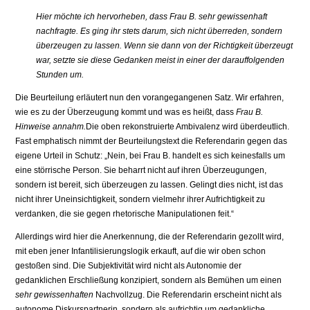
Hier möchte ich hervorheben, dass Frau B. sehr gewissenhaft
nachfragte. Es ging ihr stets darum, sich nicht überreden, sondern
überzeugen zu lassen. Wenn sie dann von der Richtigkeit überzeugt
war, setzte sie diese Gedanken meist in einer der darauffolgenden
Stunden um.
Die Beurteilung erläutert nun den vorangegangenen Satz. Wir erfahren,
wie es zu der Überzeugung kommt und was es heißt, dass
Frau B.
Hinweise an­nahm.
Die oben rekonstruierte Ambivalenz wird überdeutlich.
Fast empha­tisch nimmt der Beurteilungstext die Referendarin gegen das
eigene Urteil in Schutz: „Nein, bei Frau B. handelt es sich keinesfalls um
eine störrische Per­son. Sie beharrt nicht auf ihren Überzeugungen,
sondern ist bereit, sich über­zeugen zu lassen. Gelingt dies nicht, ist das
nicht ihrer Uneinsichtigkeit, son­dern vielmehr ihrer Aufrichtigkeit zu
verdanken, die sie gegen rhetorische Manipulationen feit.“
Allerdings wird hier die Anerkennung, die der Referendarin gezollt wird,
mit eben jener Infantilisierungslogik erkauft, auf die wir oben schon
gestoßen sind. Die Subjektivität wird nicht als Autonomie der
gedanklichen Erschlie­ßung konzipiert, sondern als Bemühen um einen
sehr gewissenhaften
Nach­vollzug. Die Referendarin erscheint nicht als
autonome Diskurspartnerin, sondern als aufrichtig um gedankliche