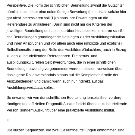
Perspektive. Die Form der schriftlichen Be­urteilung zwingt die Gutachter
nämlich dazu, über eine notenförmige Bewer­tung (die uns als solche hier
gar nicht interessieren soll [1]) hinaus ihre Erwar­tungen an die
Referendare zu artikulieren. Darin sind nicht nur die Kriterien der
jeweiligen Beurteilung enthalten; darüber hinaus dokumentieren schriftli­
che Beurteilungen grundlegende Haltungen zu der Ausbildungssituation
und ihren Ansprüchen und vor allem auch eine (implizite und explizite)
Selbstthematisierung der Rolle des Ausbilders/Gutachters; auch in Bezug
zu den zu beurteilenden Referendaren. Die berufs- und
ausbildungskulturellen Selbst­verortungen, die in einer schriftlichen
Beurteilung notwendig vorgenommen werden müssen, verweisen über
das eigene Rollenverständnis hinaus auf die Komplementärrolle der
Auszubildenden und damit, wenn auch nur indirekt, auf das
Ausbildungs
verhältnis
selbst.
So erwarten wir von der schriftlichen Beurteilung jenseits ihrer vorderg­
ründigen und offiziellen Pragmatik Auskunft nicht über die zu beurteilende
Person, sondern Auskunft über eine praktizierte Ausbildungskultur.
II
Die kurzen Sequenzen, die zwei Gesamtbeurteilungen entnommen sind,