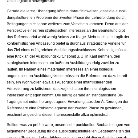
Unkollegialität hinwegtrösten.
Gerade die letzte Überlegung könnte darauf hinweisen, dass die ausbil­
dungskulturellen Probleme der zweiten Phase der Lehrerbildung durch
Be­fragungen nicht ohne weiteres zum Vorschein kommen. Denn aus der
Pers­pektive eines rein strategischen Interesses an der Beurteilung gibt
das Referendariat wohl wenig Anlass zur Klage. Mehr noch: die Logik der
konformis­tischen Anpassung bietet ja durchaus strategische Vorteile für
das Ziel eines erfolgreichen Ausbildungsabschlusses. Kehrseitig müsste
eine Kritik an der Ausbildungskultur somit u. U. in Kauf nehmen, den
strategischen Interessen am äußeren Ausbildungserfolg zuwider zu
laufen. Im Namen eines materialen Interesses an einer kollegial
angemessenen Ausbildungskultur müssten die Referendare dazu bereit
sein, ein Wohlwollen etwa als Ausdruck einer infantilisierenden
Adressierung zu kritisieren, das zugleich aber ihren strategi­schen
Interessen entgegen kommt. Die häufig gerade an standardisierte Be­
fragungsmethoden herangetragene Erwartung, aus den Äußerungen der
Refe­rendare eine Problemdiagnose der zweiten Phase zu gewinnen,
erscheint an­gesichts dieser Interessensfalle allzu optimistisch.
Sollten, was zu prüfen wäre, unsere sehr punktuellen Beobachtungen von
allgemeiner Bedeutung für die ausbildungskulturellen Gegebenheiten der
zweiten Phase der Lehrerbildung sein, dann steht dieser Ausbildungsab­