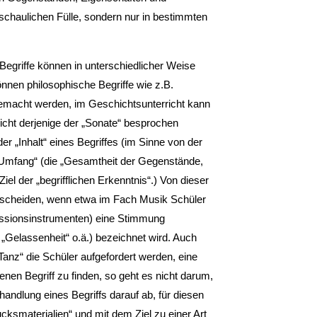
nschaulichen Fülle, sondern nur in bestimmten
Begriffe können in unterschiedlicher Weise
nnen philosophische Begriffe wie z.B.
gemacht werden, im Geschichtsunterricht kann
richt derjenige der „Sonate“ besprochen
r „Inhalt“ eines Begriffes (im Sinne von der
„Umfang“ (die „Gesamtheit der Gegenstände,
Ziel der „begrifflichen Erkenntnis“.) Von dieser
terscheiden, wenn etwa im Fach Musik Schüler
ussionsinstrumenten) eine Stimmung
„Gelassenheit“ o.ä.) bezeichnet wird. Auch
nz“ die Schüler aufgefordert werden, eine
en Begriff zu finden, so geht es nicht darum,
ehandlung eines Begriffs darauf ab, für diesen
ucksmaterialien“ und mit dem Ziel zu einer Art