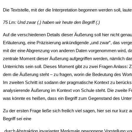
Die Textstelle, mit der die Interpretation begonnen werden soll, laute
75 Lm: Und zwar (.) haben wir heute den Begriff (.)
Auf die verschiedenen Details dieser Äußerung soll hier nicht gen
Erläuterung, eine Präzisierung ankündigende „und zwar“, das verge
mit der eine Abgrenzung von anderen Daten vorgenommen wird, das 
zentrale Moment dieser Äußerung aufgegriffen werden, nämlich dass
Unterrichts sein soll. Dieses Moment gibt zu zwei Fragen Anlass: 
dem die Äußerung steht – zu fragen, worin die Bedeutung des Wortes 
Im zweiten Schritt ist sodann der pragmatische Kontext zu berücksi
analysierende Äußerung im Kontext von Schule steht. Die zweite Fr
was könnte es heißen, dass ein Begriff zum Gegenstand des Unter
Zu der ersten Frage ließe sich freilich viel sagen, hier sei nur kurz
Begriff sei eine
„durch Abstraktion invarianter Merkmale gewonnene Vorstellung v