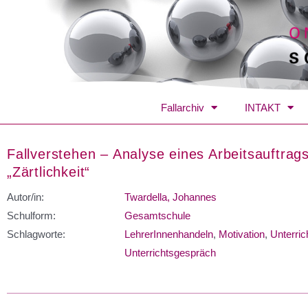
Fallarchiv
INTAKT
Fallverstehen – Analyse eines Arbeitsauftr
„Zärtlichkeit“
Autor/in:
Twardella, Johannes
Schulform:
Gesamtschule
Schlagworte:
LehrerInnenhandeln
,
Motivation
,
Unterric
Unterrichtsgespräch