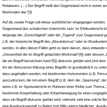
Relationen. (…) Der Begriff stellt den Gegenstand nicht in seiner a
Merkmalen dar.“[3]
Auf die zweite Frage soll etwas ausführlicher eingegangen werden. 
Gegenstand des schulischen Unterrichts sein: Im Ethikunterricht kö
derjenige der „Gerechtigkeit“ oder der „Tugend“ zum Gegenstand 
z.B. der historische Begriff des „Absolutismus“ oder im Musikunter
werden. In allen diesen Fällen geht es dann darum, dass entweder de
„Gesamtheit der im Begriff gedachten Merkmale“[4]) oder dessen 
die ein Begriff bezeichnen kann“[5]) diskursiv geklärt wird (mit dem 
Art der diskursiven Klärung eines Begriffs ist grundsätzlich zu un
dazu angehalten werden, mit bestimmten Instrumenten (z.B. Perc
auszudrücken, die mit einem Begriff (z.B. dem der „Spannung“, der 
wenn z.B. im Sportunterricht im Rahmen einer Reihe zum Thema „Ta
bestimmte Körperhaltung oder Körperbewegung für einen vorgegeben
dass ein Begriff diskursiv geklärt wird, vielmehr zielt eine solche B
eine Ausdrucksgestalt zu finden (mit Hilfe unterschiedlicher „Ausdr