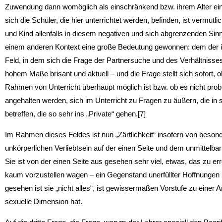
Zuwendung dann womöglich als einschränkend bzw. ihrem Alter ei
sich die Schüler, die hier unterrichtet werden, befinden, ist vermutli
und Kind allenfalls in diesem negativen und sich abgrenzenden Sinne
einem anderen Kontext eine große Bedeutung gewonnen: dem der i
Feld, in dem sich die Frage der Partnersuche und des Verhältnisses zu
hohem Maße brisant und aktuell – und die Frage stellt sich sofort,
Rahmen von Unterricht überhaupt möglich ist bzw. ob es nicht prob
angehalten werden, sich im Unterricht zu Fragen zu äußern, die i
betreffen, die so sehr ins „Private“ gehen.[7]
Im Rahmen dieses Feldes ist nun „Zärtlichkeit“ insofern von beso
unkörperlichen Verliebtsein auf der einen Seite und dem unmittelbar
Sie ist von der einen Seite aus gesehen sehr viel, etwas, das zu e
kaum vorzustellen wagen – ein Gegenstand unerfüllter Hoffnungen
gesehen ist sie „nicht alles“, ist gewissermaßen Vorstufe zu einer 
sexuelle Dimension hat.