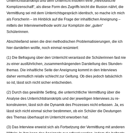
Unterrichtstranskript und dem Unter­richt insofern eine „methodische
Komplizenschaft“, als diese Form des Zu­griffs leicht die Illusion nährt, die
Vermittlung sei mit dem Unterrichtsge­spräch identisch, so mache ich mich
als Forscherin – im Hinblick auf die Frage der inhaltlichen Aneignung –
mittels der Interviewmethode wohl zur Komplizin der „guten“
Schülerinnen.
Abschließend seien die drei methodischen Problematisierungen, die ich
hier darstellen wollte, noch einmal resümiert:
(1) Die Befragung über den Unterricht veranlasst die Schülerinnen fast nie
zu einer ausführlichen, zusammenhängenden Darstellung des Stunden­
themas. Die inhaltliche Seite der Aneignung kommt in den Interviews
daher vermutlich relativ schlecht zur Geltung. Ob dies jedoch tatsächlich
so ist, lässt sich nicht sicher entscheiden.
(2) Durch das gewählte Setting, die unterrichtliche Vermittlung über die
Analyse des Unterrichtstranskripts und der jeweiligen Interviews zu re­
konstruieren, lässt sich die Dynamik des Prozesses nicht erfassen. Ja, es
lässt sich nicht einmal sicher bestimmen, ob ein Schüler die Deutungen
des Themas überhaupt im Unterricht erworben hat.
(3) Das Interview erweist sich als Fortsetzung der Vermittlung mit anderen