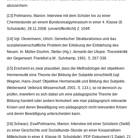
abzusichern.
[13] Pollmanns, Marion: Interview mit dem Schüler Ivo zu einer
Chemiestunde an einem Bun­desrealgymnasium in einer 4. Klasse (8.
Schulstufe). 28.11.2008. (unveröffentlicht) Z. 104ff.
[14] Vgl. Oevermann, Ulrich: Genetischer Strukturalismus und das
sozialwissenschaftliche Pro­blem der Erklärung der Entstehung des
Neuen. In: Müller-Doohm, Stefan (Hg.): Jenseits der Utopie. Theoriekritik
der Gegenwart. Frankfurt a.M.: Suhrkamp, 1991. S. 267-336.
[15] Erscheint es zwar plausibel, dass die Methodologie der objektiven
Hermeneutik eine Theo­rie der Bildung der Subjekte einschließt (vgl.
Wagner, Hans-Josef: Objektive Hermeneutik und Bildung des Subjekts.
Weilerswist: Velbrück Wissenschaft, 2001. S. 133.), so ist den­noch zu
prüfen, inwiefern es sich dabei um eine pädagogische Theorie der
Bildung handelt oder anders formuliert: wie man pädagogisch relevante
Krisen und deren Bewältigung von pädagogisch nicht relevanten Krisen
und deren Bewältigung unterscheiden kann.
[16] Schwarz, Eva/Pollmanns, Marion: Interview mit einer Schülerin (SwM)
zu einer Geschich­te und Sozialkunde-Stunde an einer Kooperativen
Mittelschule in einer 4. Klasse (8. Schul­stufe). PDF-Dokument (1 Datei), 21