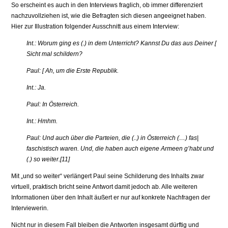
So er­scheint es auch in den Interviews fraglich, ob immer differenziert
nachzuvollziehen ist, wie die Befragten sich diesen angeeignet haben.
Hier zur Illustration folgender Ausschnitt aus einem Interview:
Int.: Worum ging es (.) in dem Unterricht? Kannst Du das aus Deiner [
Sicht mal schildern?
Paul: [ Ah, um die Erste Republik.
Int.: Ja.
Paul: In Österreich.
Int.: Hmhm.
Paul: Und auch über die Parteien, die (..) in Österreich (…) fas|
faschistisch waren. Und, die haben auch eigene Armeen g’habt und
(.) so weiter.[11]
Mit „und so weiter“ verlängert Paul seine Schilderung des Inhalts zwar
virtu­ell, praktisch bricht seine Antwort damit jedoch ab. Alle weiteren
Informatio­nen über den Inhalt äußert er nur auf konkrete Nachfragen der
Interviewerin.
Nicht nur in diesem Fall bleiben die Antworten insgesamt dürftig und