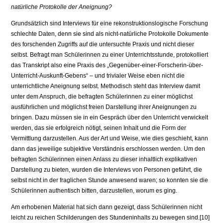
natürliche Protokolle der Aneignung?
Grundsätzlich sind Interviews für eine rekonstruktionslogische Forschung
schlechte Daten, denn sie sind als nicht-natürliche Protokolle Dokumente
des forschenden Zugriffs auf die untersuchte Praxis und nicht dieser
selbst. Be­fragt man Schülerinnen zu einer Unterrichtsstunde, protokolliert
das Tran­skript also eine Praxis des „Gegenüber-einer-Forscherin-über-
Unterricht-Auskunft-Gebens“ – und trivialer Weise eben nicht die
unterrichtliche An­eignung selbst. Methodisch steht das Interview damit
unter dem Anspruch, die befragten Schülerinnen zu einer möglichst
ausführlichen und möglichst freien Darstellung ihrer Aneignungen zu
bringen. Dazu müssen sie in ein Ge­spräch über den Unterricht verwickelt
werden, das sie erfolgreich nötigt, sei­nen Inhalt und die Form der
Vermittlung darzustellen. Aus der Art und Wei­se, wie dies geschieht, kann
dann das jeweilige subjektive Verständnis erschlossen werden. Um den
befragten Schülerinnen einen Anlass zu dieser in­haltlich explikativen
Darstellung zu bieten, wurden die Interviews von Perso­nen geführt, die
selbst nicht in der fraglichen Stunde anwesend waren; so konnten sie die
Schülerinnen authentisch bitten, darzustellen, worum es ging.
Am erhobenen Material hat sich dann gezeigt, dass Schülerinnen nicht
leicht zu reichen Schilderungen des Stundeninhalts zu bewegen sind.[10]