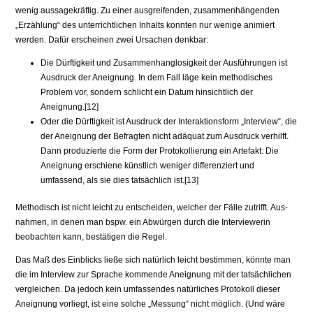
wenig aussagekräftig. Zu einer ausgreifenden, zusammenhängenden
„Erzäh­lung“ des unterrichtlichen Inhalts konnten nur wenige animiert
werden. Dafür erscheinen zwei Ursachen denkbar:
Die Dürftigkeit und Zusammenhanglosigkeit der Ausführungen ist
Aus­druck der Aneignung. In dem Fall läge kein methodisches
Problem vor, sondern schlicht ein Datum hinsichtlich der
Aneignung.[12]
Oder die Dürftigkeit ist Ausdruck der Interaktionsform „Interview“, die
der Aneignung der Befragten nicht adäquat zum Ausdruck verhilft.
Dann produzierte die Form der Protokollierung ein Artefakt: Die
Aneignung erschiene künstlich weniger differenziert und
umfassend, als sie dies tat­sächlich ist.[13]
Methodisch ist nicht leicht zu entscheiden, welcher der Fälle zutrifft. Aus­
nahmen, in denen man bspw. ein Abwürgen durch die Interviewerin
beobach­ten kann, bestätigen die Regel.
Das Maß des Einblicks ließe sich natürlich leicht bestimmen, könnte man
die im Interview zur Sprache kommende Aneignung mit der tatsächlichen
vergleichen. Da jedoch kein umfassendes natürliches Protokoll dieser
Aneig­nung vorliegt, ist eine solche „Messung“ nicht möglich. (Und wäre