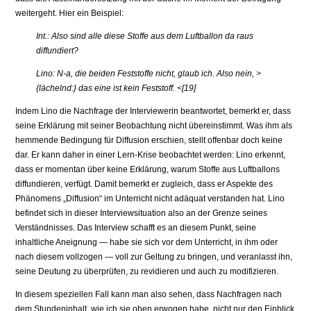
weitergeht. Hier ein Beispiel:
Int.: Also sind alle diese Stoffe aus dem Luftballon da raus
diffundiert?
Lino: N-a, die beiden Feststoffe nicht, glaub ich. Also nein, >
{lächelnd:} das eine ist kein Feststoff. <[19]
Indem Lino die Nachfrage der Interviewerin beantwortet, bemerkt er, dass
seine Erklärung mit seiner Beobachtung nicht übereinstimmt. Was ihm als
hemmende Bedingung für Diffusion erschien, stellt offenbar doch keine
dar. Er kann daher in einer Lern-Krise beobachtet werden: Lino erkennt,
dass er momentan über keine Erklärung, warum Stoffe aus Luftballons
diffundieren, verfügt. Damit bemerkt er zugleich, dass er Aspekte des
Phänomens „Diffu­sion“ im Unterricht nicht adäquat verstanden hat. Lino
befindet sich in dieser Interviewsituation also an der Grenze seines
Verständnisses. Das Interview schafft es an diesem Punkt, seine
inhaltliche Aneignung — habe sie sich vor dem Unterricht, in ihm oder
nach diesem vollzogen — voll zur Geltung zu bringen, und veranlasst ihn,
seine Deutung zu überprüfen, zu revidieren und auch zu modifizieren.
In diesem speziellen Fall kann man also sehen, dass Nachfragen nach
dem Stundeninhalt, wie ich sie oben erwogen habe, nicht nur den Einblick