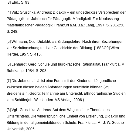
[3] Ebd., S. 93.
[4] Vgl.: Gruschka, Andreas: Didaktik – ein ungedecktes Versprechen der
Pädagogik. In: Jahr­buch für Pädagogik: Mündigkeit. Zur Neufassung
materialistischer Pädagogik. Frankfurt a.M. u.a.: Lang, 1997. S. 231-250.
S. 248.
[5] Willmann, Otto: Didaktik als Bildungslehre. Nach ihren Beziehungen
zur Sozialforschung und zur Geschichte der Bildung. [1882/89] Wien:
Herder, 1957. S. 415.
[6] Lenhardt, Gero: Schule und bürokratische Rationalität. Frankfurt a. M.:
Suhrkamp, 1984. S. 208.
[7] Die Jobmentalität ist eine Form, mit der Kinder und Jugendliche
zwischen diesen beiden Anforderungen vermitteln können (vgl.:
Breidenstein, Georg: Teilnahme am Unterricht. Ethnographische Studien
zum Schülerjob. Wiesbaden: VS-Verlag, 2006.).
[8] Vgl.: Gruschka, Andreas: Auf dem Weg zu einer Theorie des
Unterrichtens. Die wider­sprüchliche Einheit von Erziehung, Didaktik und
Bildung in der allgemeinbildenden Schu­le. Frankfurt a. M.: J. W. Goethe-
Universität, 2005.