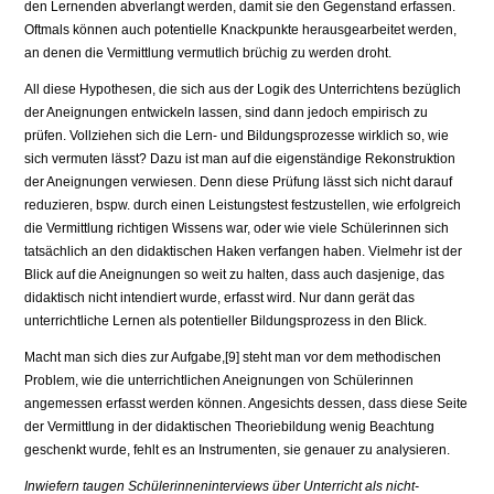
den Lernenden abverlangt werden, damit sie den Gegenstand erfassen.
Oftmals können auch potentielle Knackpunkte herausgearbeitet werden,
an de­nen die Vermittlung vermutlich brüchig zu werden droht.
All diese Hypothesen, die sich aus der Logik des Unterrichtens bezüglich
der Aneignungen entwickeln lassen, sind dann jedoch empirisch zu
prüfen. Voll­ziehen sich die Lern- und Bildungsprozesse wirklich so, wie
sich vermuten lässt? Dazu ist man auf die eigenständige Rekonstruktion
der Aneignungen verwiesen. Denn diese Prüfung lässt sich nicht darauf
reduzieren, bspw. durch einen Leistungstest festzustellen, wie erfolgreich
die Vermittlung rich­tigen Wissens war, oder wie viele Schülerinnen sich
tatsächlich an den didak­tischen Haken verfangen haben. Vielmehr ist der
Blick auf die Aneignungen so weit zu halten, dass auch dasjenige, das
didaktisch nicht intendiert wurde, erfasst wird. Nur dann gerät das
unterrichtliche Lernen als potentieller Bildungsprozess in den Blick.
Macht man sich dies zur Aufgabe,[9] steht man vor dem methodischen
Problem, wie die unterrichtlichen Aneignungen von Schülerinnen
angemes­sen erfasst werden können. Angesichts dessen, dass diese Seite
der Vermitt­lung in der didaktischen Theoriebildung wenig Beachtung
geschenkt wurde, fehlt es an Instrumenten, sie genauer zu analysieren.
Inwiefern taugen Schülerinneninterviews über Unterricht als nicht-