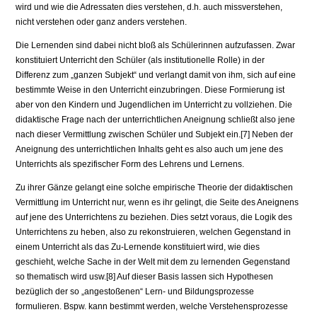
wird und wie die Adressaten dies verstehen, d.h. auch missverstehen,
nicht verstehen oder ganz anders verstehen.
Die Lernenden sind dabei nicht bloß als Schülerinnen aufzufassen. Zwar
konstituiert Unterricht den Schüler (als institutionelle Rolle) in der
Differenz zum „ganzen Subjekt“ und verlangt damit von ihm, sich auf eine
bestimmte Weise in den Unterricht einzubringen. Diese Formierung ist
aber von den Kindern und Jugendlichen im Unterricht zu vollziehen. Die
didaktische Frage nach der unterrichtlichen Aneignung schließt also jene
nach dieser Vermittlung zwischen Schüler und Subjekt ein.[7] Neben der
Aneignung des unter­richtlichen Inhalts geht es also auch um jene des
Unterrichts als spezifischer Form des Lehrens und Lernens.
Zu ihrer Gänze gelangt eine solche empirische Theorie der didaktischen
Vermittlung im Unterricht nur, wenn es ihr gelingt, die Seite des Aneignens
auf jene des Unterrichtens zu beziehen. Dies setzt voraus, die Logik des
Unterrich­tens zu heben, also zu rekonstruieren, welchen Gegenstand in
einem Unterricht als das Zu-Lernende konstituiert wird, wie dies
geschieht, welche Sache in der Welt mit dem zu lernenden Gegenstand
so thematisch wird usw.[8] Auf dieser Basis lassen sich Hypothesen
bezüglich der so „angestoßenen“ Lern- und Bil­dungsprozesse
formulieren. Bspw. kann bestimmt werden, welche Verstehensprozesse