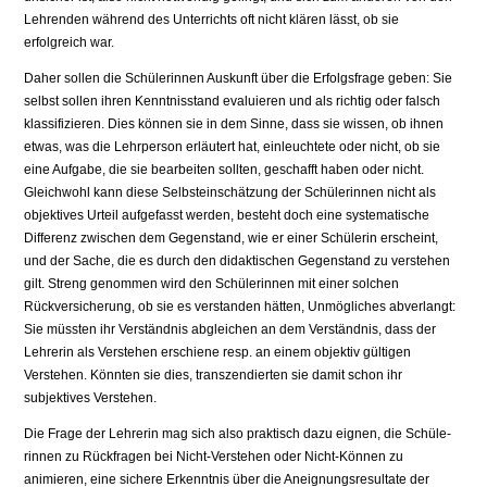
Lehrenden während des Unterrichts oft nicht klären lässt, ob sie
erfolgreich war.
Daher sollen die Schülerinnen Auskunft über die Erfolgsfrage geben: Sie
selbst sollen ihren Kenntnisstand evaluieren und als richtig oder falsch
klassifi­zieren. Dies können sie in dem Sinne, dass sie wissen, ob ihnen
etwas, was die Lehrperson erläutert hat, einleuchtete oder nicht, ob sie
eine Aufgabe, die sie bearbeiten sollten, geschafft haben oder nicht.
Gleichwohl kann diese Selbst­einschätzung der Schülerinnen nicht als
objektives Urteil aufgefasst werden, besteht doch eine systematische
Differenz zwischen dem Gegenstand, wie er einer Schülerin erscheint,
und der Sache, die es durch den didaktischen Gegen­stand zu verstehen
gilt. Streng genommen wird den Schülerinnen mit einer sol­chen
Rückversicherung, ob sie es verstanden hätten, Unmögliches abverlangt:
Sie müssten ihr Verständnis abgleichen an dem Verständnis, dass der
Lehrerin als Verstehen erschiene resp. an einem objektiv gültigen
Verstehen. Könnten sie dies, transzendierten sie damit schon ihr
subjektives Verstehen.
Die Frage der Lehrerin mag sich also praktisch dazu eignen, die Schüle­
rinnen zu Rückfragen bei Nicht-Verstehen oder Nicht-Können zu
animieren, eine sichere Erkenntnis über die Aneignungsresultate der