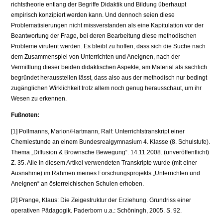
richtstheorie entlang der Begriffe Didaktik und Bildung überhaupt
empirisch konzipiert werden kann. Und dennoch seien diese
Problematisierungen nicht missverstanden als eine Kapitulation vor der
Beantwortung der Frage, bei de­ren Bearbeitung diese methodischen
Probleme virulent werden. Es bleibt zu hoffen, dass sich die Suche nach
dem Zusammenspiel von Unterrichten und Aneignen, nach der
Vermittlung dieser beiden didaktischen Aspekte, am Ma­terial als sachlich
begründet herausstellen lässt, dass also aus der methodisch nur bedingt
zugänglichen Wirklichkeit trotz allem noch genug herausschaut, um ihr
Wesen zu erkennen.
Fußnoten:
[1] Pollmanns, Marion/Hartmann, Ralf: Unterrichtstranskript einer
Chemiestunde an einem Bun­desrealgymnasium 4. Klasse (8. Schulstufe).
Thema „Diffusion & Brownsche Bewegung“. 14.11.2008. (unveröffentlicht)
Z. 35. Alle in diesem Artikel verwendeten Transkripte wurde (mit einer
Ausnahme) im Rahmen meines Forschungsprojekts „Unterrichten und
Aneignen“ an österreichischen Schulen erhoben.
[2] Prange, Klaus: Die Zeigestruktur der Erziehung. Grundriss einer
operativen Pädagogik. Pa­derborn u.a.: Schöningh, 2005. S. 92.