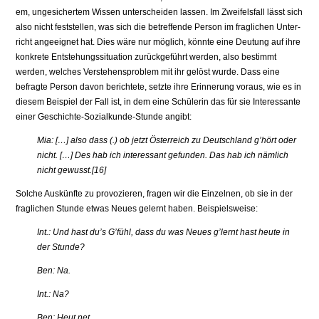
em, ungesichertem Wissen unterscheiden lassen. Im Zweifelsfall lässt sich
also nicht feststellen, was sich die betreffende Person im fraglichen Unter­
richt angeeignet hat. Dies wäre nur möglich, könnte eine Deutung auf ihre
konkrete Entstehungssituation zurückgeführt werden, also bestimmt
werden, welches Verstehensproblem mit ihr gelöst wurde. Dass eine
befragte Person davon berichtete, setzte ihre Erinnerung voraus, wie es in
diesem Beispiel der Fall ist, in dem eine Schülerin das für sie Interessante
einer Geschichte-Sozialkunde-Stunde angibt:
Mia: […] also dass (.) ob jetzt Österreich zu Deutschland g’hört oder
nicht. […] Des hab ich interessant gefunden. Das hab ich nämlich
nicht gewusst.[16]
Solche Auskünfte zu provozieren, fragen wir die Einzelnen, ob sie in der
fraglichen Stunde etwas Neues gelernt haben. Beispielsweise:
Int.: Und hast du’s G’fühl, dass du was Neues g’lernt hast heute in
der Stunde?
Ben: Na.
Int.: Na?
Ben: Heut net.