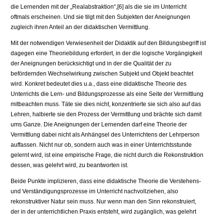
die Lernenden mit der „Realabstraktion“,[6] als die sie im Unterricht
oftmals erscheinen. Und sie tilgt mit den Subjekten der Aneignun­gen
zugleich ihren Anteil an der didaktischen Vermittlung.
Mit der notwendigen Verwiesenheit der Didaktik auf den Bildungsbegriff ist
dagegen eine Theoriebildung erfordert, in der die logische Vorgängigkeit
der Aneignungen berücksichtigt und in der die Qualität der zu
befördernden Wechselwirkung zwischen Subjekt und Objekt beachtet
wird. Konkret bedeutet dies u.a., dass eine didaktische Theorie des
Unterrichts die Lern- und Bil­dungsprozesse als eine Seite der Vermittlung
mitbeachten muss. Täte sie dies nicht, konzentrierte sie sich also auf das
Lehren, halbierte sie den Prozess der Vermittlung und brächte sich damit
ums Ganze. Die Aneignungen der Lernen­den darf eine Theorie der
Vermittlung dabei nicht als Anhängsel des Unterrich­tens der Lehrperson
auffassen. Nicht nur ob, sondern auch was in einer Unter­richtsstunde
gelernt wird, ist eine empirische Frage, die nicht durch die Rekon­struktion
dessen, was gelehrt wird, zu beantworten ist.
Beide Punkte implizieren, dass eine didaktische Theorie die Verstehens-
und Verständigungsprozesse im Unterricht nachvollziehen, also
rekonstruk­tiver Natur sein muss. Nur wenn man den Sinn rekonstruiert,
der in der unter­richtlichen Praxis entsteht, wird zugänglich, was gelehrt