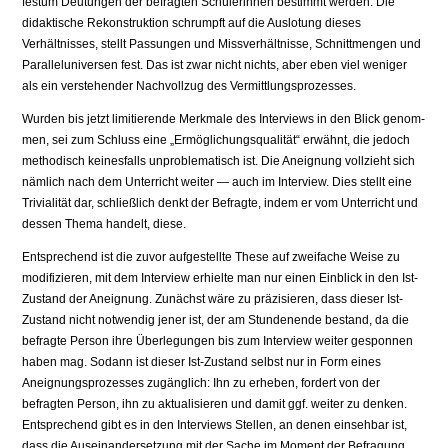
festum Deutungen der befragten Schüle­rinnen bestimmt werden. Die
didaktische Rekonstruktion schrumpft auf die Auslotung dieses
Verhältnisses, stellt Passungen und Missverhältnisse, Schnittmengen und
Paralleluniversen fest. Das ist zwar nicht nichts, aber eben viel weniger
als ein verstehender Nachvollzug des Vermittlungsprozesses.
Wurden bis jetzt limitierende Merkmale des Interviews in den Blick genom­
men, sei zum Schluss eine „Ermöglichungsqualität“ erwähnt, die jedoch
me­thodisch keinesfalls unproblematisch ist. Die Aneignung vollzieht sich
näm­lich nach dem Unterricht weiter — auch im Interview. Dies stellt eine
Triviali­tät dar, schließlich denkt der Befragte, indem er vom Unterricht und
dessen Thema handelt, diese.
Entsprechend ist die zuvor aufgestellte These auf zweifache Weise zu
modifizieren, mit dem Interview erhielte man nur einen Einblick in den Ist-
Zustand der Aneignung. Zunächst wäre zu präzisieren, dass dieser Ist-
Zustand nicht notwendig jener ist, der am Stundenende bestand, da die
be­fragte Person ihre Überlegungen bis zum Interview weiter gesponnen
haben mag. Sodann ist dieser Ist-Zustand selbst nur in Form eines
Aneignungspro­zesses zugänglich: Ihn zu erheben, fordert von der
befragten Person, ihn zu aktualisieren und damit ggf. weiter zu denken.
Entsprechend gibt es in den Interviews Stellen, an denen einsehbar ist,
dass die Auseinandersetzung mit der Sache im Moment der Befragung