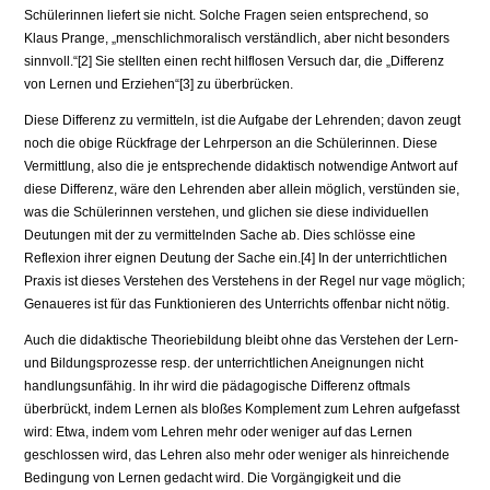
Schülerinnen liefert sie nicht. Solche Fragen seien entsprechend, so
Klaus Prange, „menschlich­moralisch verständlich, aber nicht besonders
sinnvoll.“[2] Sie stellten einen recht hilflosen Versuch dar, die „Differenz
von Lernen und Erziehen“[3] zu überbrücken.
Diese Differenz zu vermitteln, ist die Aufgabe der Lehrenden; davon zeugt
noch die obige Rückfrage der Lehrperson an die Schülerinnen. Diese
Vermittlung, also die je entsprechende didaktisch notwendige Antwort auf
diese Differenz, wäre den Lehrenden aber allein möglich, verstünden sie,
was die Schülerinnen verstehen, und glichen sie diese individuellen
Deutungen mit der zu vermittelnden Sache ab. Dies schlösse eine
Reflexion ihrer eignen Deutung der Sache ein.[4] In der unterrichtlichen
Praxis ist dieses Verstehen des Verstehens in der Regel nur vage möglich;
Genaueres ist für das Funk­tionieren des Unterrichts offenbar nicht nötig.
Auch die didaktische Theoriebildung bleibt ohne das Verstehen der Lern-
und Bildungsprozesse resp. der unterrichtlichen Aneignungen nicht
handlungs­unfähig. In ihr wird die pädagogische Differenz oftmals
überbrückt, indem Lernen als bloßes Komplement zum Lehren aufgefasst
wird: Etwa, indem vom Lehren mehr oder weniger auf das Lernen
geschlossen wird, das Lehren also mehr oder weniger als hinreichende
Bedingung von Lernen gedacht wird. Die Vorgängigkeit und die