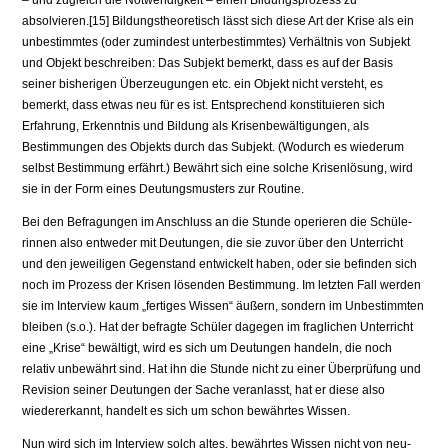
– und zugleich die Notwendigkeit – einen Bildungsprozess zu
absolvieren.[15] Bil­dungstheoretisch lässt sich diese Art der Krise als ein
unbestimmtes (oder zumindest unterbestimmtes) Verhältnis von Subjekt
und Objekt beschreiben: Das Subjekt bemerkt, dass es auf der Basis
seiner bisherigen Überzeugungen etc. ein Objekt nicht versteht, es
bemerkt, dass etwas neu für es ist. Entspre­chend konstituieren sich
Erfahrung, Erkenntnis und Bildung als Krisen­bewältigungen, als
Bestimmungen des Objekts durch das Subjekt. (Wodurch es wiederum
selbst Bestimmung erfährt.) Bewährt sich eine solche Krisenlö­sung, wird
sie in der Form eines Deutungsmusters zur Routine.
Bei den Befragungen im Anschluss an die Stunde operieren die Schüle­
rinnen also entweder mit Deutungen, die sie zuvor über den Unterricht
und den jeweiligen Gegenstand entwickelt haben, oder sie befinden sich
noch im Prozess der Krisen lösenden Bestimmung. Im letzten Fall werden
sie im In­terview kaum „fertiges Wissen“ äußern, sondern im Unbestimmten
bleiben (s.o.). Hat der befragte Schüler dagegen im fraglichen Unterricht
eine „Krise“ bewältigt, wird es sich um Deutungen handeln, die noch
relativ unbewährt sind. Hat ihn die Stunde nicht zu einer Überprüfung und
Revision seiner Deutungen der Sache veranlasst, hat er diese also
wiedererkannt, handelt es sich um schon bewährtes Wissen.
Nun wird sich im Interview solch altes, bewährtes Wissen nicht von neu­