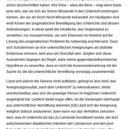
schon durchschritten haben. Ihre Krise – etwa die Bens – mag dann bspw.
jene sein, wie sie sich als Schon-Wissende in den Unterricht einbringen
können, der sie als Noch-Nicht-Wissende behandelt. Am häufigsten sind
wohl Krisen der pragmatischen Bewältigung des Unter­richts und dessen
Anforderungen. In diese spielt die inhaltliche, den Gegen­stand zu
verstehen, nur insoweit hinein, als sein Erkennen im Hinblick auf die
Lösung des pragmatischen Problems für notwendig erachtet wird. Dass
sich Schülerinnen an ihre unterrichtlichen Aneignungen als distinkte
Erleb­nisse erinnern, wird also ein Grenzfall sein. Zeigten sich diese
Ausnahmen dagegen als Regel, wäre meine gegenstandstheoretische
Hypothese zu verwerfen, dass es nicht die Auseinandersetzung mit der
Sache ist, die die unter­richtliche Vermittlung vorrangig zusammenhält.
Lässt sich jedoch die Genese nicht aufklären, gelingt es also bloß, das
Aneignungsresultat „nach dem Unterricht“ zu rekonstruieren, bleibt
unentscheidbar, was sich die jeweilige Person im fraglichen Unterricht
angeeignet hat. Letztlich bleibt sogar offen, ob die Deutungen überhaupt
aus unterrichtli­cher Vermittlung stammen.[18] Lässt sich die Aneignung
lediglich statisch ana­lysieren, dann kann nur das Verhältnis zwischen
dem, was im Unterricht als das Zu-Lernende konstituiert wurde, der dort
aufscheinenden didaktischen In­tention der Lehrperson und den post