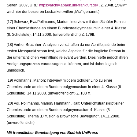
Seiten, 2007, URL:
https://archiv.apaek.uni-frankfurt.de/
. Z. 204ff. („SwM“
wird hier der besseren Lesbarkeit willen „Mia“ genannt.)
[17] Schwarz, Eva/Pollmanns, Marion: Interview mit dem Schüler Ben zu
einer Chemiestunde an einem Bundesrealgymnasium in einer 4. Klasse
(8. Schulstufe). 14.11.2008. (unveröf­fentlicht) Z. 179ff.
[18] Vorher-/Nachher- Analysen verschaffen da nur Abhilfe, stünde beim
ersten Messpunkt schon fest, welche Aspekte für die fragliche Person in
der unterrichtlichen Vermittlung relevant werden. Dies hieße jedoch ihren
Aneignungsprozess voraussagen zu können, und ist daher logisch
unmöglich.
[19] Pollmanns, Marion: Interview mit dem Schüler Lino zu einer
Chemiestunde an einem Bun­desrealgymnasium in einer 4. Klasse (8.
Schulstufe). 14.11.2008. (unveröffentlicht) Z. 103 ff.
[20] Vgl. Pollmanns, Marion/ Hartmann, Ralf: Unterrichtstranskript einer
Chemiestunde an einem Bundesrealgeymnasium 4. Klasse (8.
Schulstufe). Thema „Diffusion & Brownsche Bewegung“. 14.11.2008.
(unveröffentlicht)
Mit freundlicher Genehmigung von Budrich UniPress