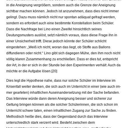
in die Aneignung vergrößern, sondern auch die Grenze der Aneignung
sichtbar machen können. Jedoch ist anzunehmen, dass dies nicht immer
gelingt. Dazu muss nämlich nicht nur spontan adäquat gefragt werden,
sondern es erfordert auch eine bestimmte Konstellation beim Schüler.
Dass die Nachfrage bei Li­no einen Zweifel hinsichtlich seines
Deutungsmusters auslöst, setzt nämlich voraus, dass diese Frage ihn in
einer Unsicherheit trifft. Diese jedoch könnte der Schüler schlicht
eingestehen: „Weiß ich nicht, woran das liegt, ob Stoffe aus Ballons
diffundieren oder nicht.“ Lino gibt sich dagegen Mühe, den ihm noch nicht
völlig klaren Zusammenhang zu erschließen. Dass er dies tut, ent­spricht
der Art, in der er sich in der Stunde bei den Experimenten verhält: Auch da
möchte er die Aufgabe lösen.[20]
Dies legt die Hypothese nahe, dass nur solche Schüler im Interview im
Krisenfall weiter denken, die sich auch im Unterricht in einer (wie auch im­
mer gearteten) inhaltlichen Auseinandersetzung mit der Sache befanden.
Das Interview würde dann deren Aneignung besser und sicherer zur
Geltung bringen können als die solcher Schülerinnen, die sich schon im
Unterricht schwer taten, einen inhaltlichen Zugang zur Sache zu finden.
Methodisch heiße dies, dass der Gegenstand durch das Interview
unterschiedlich stark verzerrt wird. Besteht zwischen dem