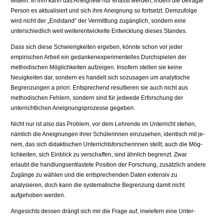
Mitteln: In ihm kann das Aneignete nur erfasst werden, indem die be­fragte
Person es aktualisiert und sich ihre Aneignung so fortsetzt. Dem­zufolge
wird nicht der „Endstand“ der Vermittlung zugänglich, sondern eine
unterschiedlich weit weiterentwickelte Entwicklung dieses Standes.
Dass sich diese Schwierigkeiten ergeben, könnte schon vor jeder
empirischen Arbeit ein gedankenexperimentelles Durchspielen der
methodischen Mög­lichkeiten aufzeigen. Insofern stellen sie keine
Neuigkeiten dar, sondern es handelt sich sozusagen um analytische
Begrenzungen a priori. Entsprechend resultieren sie auch nicht aus
methodischen Fehlern, sondern sind für jedwe­de Erforschung der
unterrichtlichen Aneignungsprozesse gegeben.
Nicht nur ist also das Problem, vor dem Lehrende im Unterricht stehen,
nämlich die Aneignungen ihrer Schülerinnen einzusehen, identisch mit je­
nem, das sich didaktischen Unterrichtsforscherinnen stellt; auch die Mög­
lichkeiten, sich Einblick zu verschaffen, sind ähnlich begrenzt. Zwar
erlaubt die handlungsentlastete Position der Forschung, zusätzlich andere
Zugänge zu wählen und die entsprechenden Daten extensiv zu
analysieren, doch kann die systematische Begrenzung damit nicht
aufgehoben werden.
Angesichts dessen drängt sich mir die Frage auf, inwiefern eine Unter­