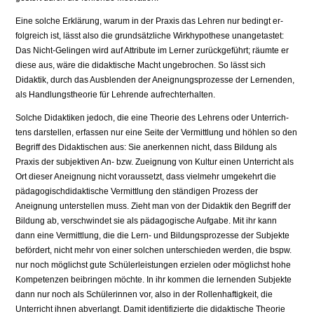
Eine solche Erklärung, warum in der Praxis das Lehren nur bedingt er­
folgreich ist, lässt also die grundsätzliche Wirkhypothese unangetastet:
Das Nicht-Gelingen wird auf Attribute im Lerner zurückgeführt; räumte er
diese aus, wäre die didaktische Macht ungebrochen. So lässt sich
Didaktik, durch das Ausblenden der Aneignungsprozesse der Lernenden,
als Handlungstheo­rie für Lehrende aufrechterhalten.
Solche Didaktiken jedoch, die eine Theorie des Lehrens oder Unterrich­
tens darstellen, erfassen nur eine Seite der Vermittlung und höhlen so den
Begriff des Didaktischen aus: Sie anerkennen nicht, dass Bildung als
Praxis der subjektiven An- bzw. Zueignung von Kultur einen Unterricht als
Ort die­ser Aneignung nicht voraussetzt, dass vielmehr umgekehrt die
pädagogisch­didaktische Vermittlung den ständigen Prozess der
Aneignung unterstellen muss. Zieht man von der Didaktik den Begriff der
Bildung ab, verschwindet sie als pädagogische Aufgabe. Mit ihr kann
dann eine Vermittlung, die die Lern- und Bildungsprozesse der Subjekte
befördert, nicht mehr von einer sol­chen unterschieden werden, die bspw.
nur noch möglichst gute Schülerleis­tungen erzielen oder möglichst hohe
Kompetenzen beibringen möchte. In ihr kommen die lernenden Subjekte
dann nur noch als Schülerinnen vor, also in der Rollenhaftigkeit, die
Unterricht ihnen abverlangt. Damit identifizierte die didaktische Theorie