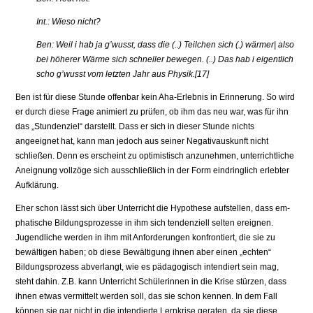
Int.: Wieso nicht?
Ben: Weil i hab ja g’wusst, dass die (..) Teilchen sich (.) wärmer| also
bei höherer Wärme sich schneller bewegen. (..) Das hab i eigentlich
scho g’wusst vom letz­ten Jahr aus Physik.[17]
Ben ist für diese Stunde offenbar kein Aha-Erlebnis in Erinnerung. So wird
er durch diese Frage animiert zu prüfen, ob ihm das neu war, was für ihn
das „Stundenziel“ darstellt. Dass er sich in dieser Stunde nichts
angeeignet hat, kann man jedoch aus seiner Negativauskunft nicht
schließen. Denn es er­scheint zu optimistisch anzunehmen, unterrichtliche
Aneignung vollzöge sich ausschließlich in der Form eindringlich erlebter
Aufklärung.
Eher schon lässt sich über Unterricht die Hypothese aufstellen, dass em­
phatische Bildungsprozesse in ihm sich tendenziell selten ereignen.
Jugendli­che werden in ihm mit Anforderungen konfrontiert, die sie zu
bewältigen haben; ob diese Bewältigung ihnen aber einen „echten“
Bildungsprozess abverlangt, wie es pädagogisch intendiert sein mag,
steht dahin. Z.B. kann Unter­richt Schülerinnen in die Krise stürzen, dass
ihnen etwas vermittelt werden soll, das sie schon kennen. In dem Fall
können sie gar nicht in die intendierte Lernkrise geraten, da sie diese