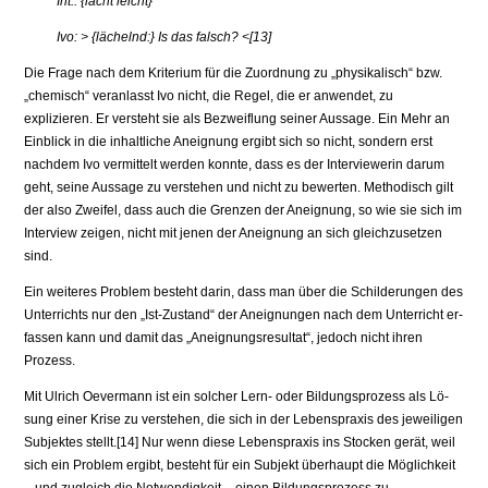
Int.: {lacht leicht}
Ivo: > {lächelnd:} Is das falsch? <[13]
Die Frage nach dem Kriterium für die Zuordnung zu „physikalisch“ bzw.
„chemisch“ veranlasst Ivo nicht, die Regel, die er anwendet, zu
explizieren. Er versteht sie als Bezweiflung seiner Aussage. Ein Mehr an
Einblick in die inhaltliche Aneignung ergibt sich so nicht, sondern erst
nachdem Ivo vermit­telt werden konnte, dass es der Interviewerin darum
geht, seine Aussage zu verstehen und nicht zu bewerten. Methodisch gilt
der also Zweifel, dass auch die Grenzen der Aneignung, so wie sie sich im
Interview zeigen, nicht mit jenen der Aneignung an sich gleichzusetzen
sind.
Ein weiteres Problem besteht darin, dass man über die Schilderungen des
Unterrichts nur den „Ist-Zustand“ der Aneignungen nach dem Unterricht er­
fassen kann und damit das „Aneignungsresultat“, jedoch nicht ihren
Prozess.
Mit Ulrich Oevermann ist ein solcher Lern- oder Bildungsprozess als Lö­
sung einer Krise zu verstehen, die sich in der Lebenspraxis des jeweiligen
Subjektes stellt.[14] Nur wenn diese Lebenspraxis ins Stocken gerät, weil
sich ein Problem ergibt, besteht für ein Subjekt überhaupt die Möglichkeit