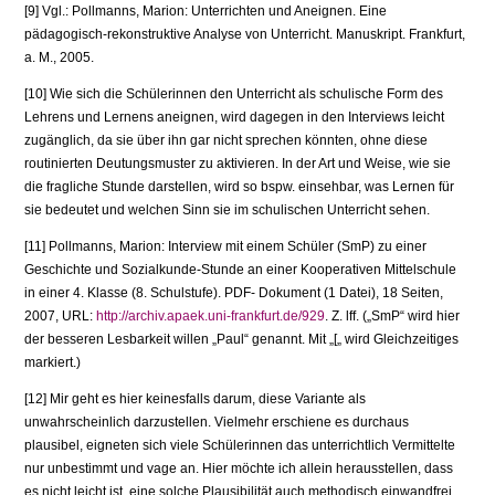
[9] Vgl.: Pollmanns, Marion: Unterrichten und Aneignen. Eine
pädagogisch-rekonstruktive Analyse von Unterricht. Manuskript. Frankfurt,
a. M., 2005.
[10] Wie sich die Schülerinnen den Unterricht als schulische Form des
Lehrens und Lernens an­eignen, wird dagegen in den Interviews leicht
zugänglich, da sie über ihn gar nicht sprechen könnten, ohne diese
routinierten Deutungsmuster zu aktivieren. In der Art und Weise, wie sie
die fragliche Stunde darstellen, wird so bspw. einsehbar, was Lernen für
sie bedeutet und welchen Sinn sie im schulischen Unterricht sehen.
[11] Pollmanns, Marion: Interview mit einem Schüler (SmP) zu einer
Geschichte und Sozial­kunde-Stunde an einer Kooperativen Mittelschule
in einer 4. Klasse (8. Schulstufe). PDF- Dokument (1 Datei), 18 Seiten,
2007, URL:
http://archiv.apaek.uni-frankfurt.de/929
. Z. lff. („SmP“ wird hier
der besseren Lesbarkeit willen „Paul“ genannt. Mit „[„ wird Gleichzeiti­ges
markiert.)
[12] Mir geht es hier keinesfalls darum, diese Variante als
unwahrscheinlich darzustellen. Viel­mehr erschiene es durchaus
plausibel, eigneten sich viele Schülerinnen das unterrichtlich Vermittelte
nur unbestimmt und vage an. Hier möchte ich allein herausstellen, dass
es nicht leicht ist, eine solche Plausibilität auch methodisch einwandfrei