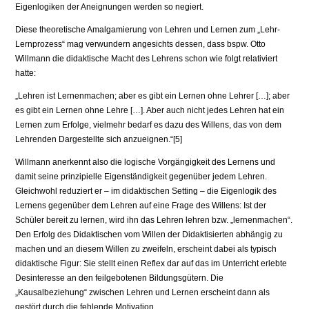
Eigenlogiken der Aneignungen werden so negiert.
Diese theoretische Amalgamierung von Lehren und Lernen zum „Lehr-
Lernprozess“ mag verwundern angesichts dessen, dass bspw. Otto
Willmann die didaktische Macht des Lehrens schon wie folgt relativiert
hatte:
„Lehren ist Lernenmachen; aber es gibt ein Lernen ohne Lehrer […]; aber
es gibt ein Ler­nen ohne Lehre […]. Aber auch nicht jedes Lehren hat ein
Lernen zum Erfolge, vielmehr bedarf es dazu des Willens, das von dem
Lehrenden Dargestellte sich anzueignen.“[5]
Willmann anerkennt also die logische Vorgängigkeit des Lernens und
damit seine prinzipielle Eigenständigkeit gegenüber jedem Lehren.
Gleichwohl re­duziert er – im didaktischen Setting – die Eigenlogik des
Lernens gegenüber dem Lehren auf eine Frage des Willens: Ist der
Schüler bereit zu lernen, wird ihn das Lehren lehren bzw. „lernenmachen“.
Den Erfolg des Didaktischen vom Willen der Didaktisierten abhängig zu
machen und an diesem Willen zu zweifeln, erscheint dabei als typisch
didaktische Figur: Sie stellt einen Reflex dar auf das im Unterricht erlebte
Desinteresse an den feilgebotenen Bil­dungsgütern. Die
„Kausalbeziehung“ zwischen Lehren und Lernen erscheint dann als
gestört durch die fehlende Motivation.