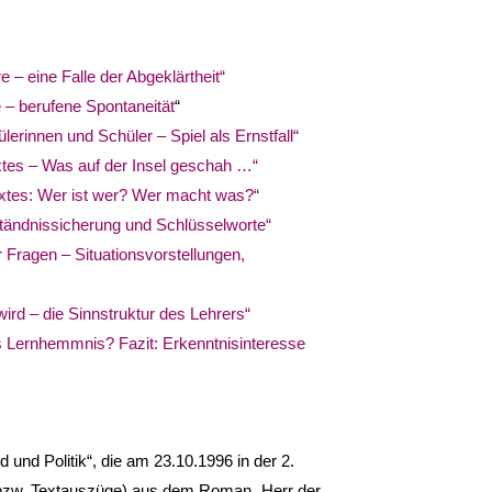
e – eine Falle der Abgeklärtheit“
 – berufene Spontaneität
“
lerinnen und Schüler – Spiel als Ernstfall“
extes – Was auf der Insel geschah …“
extes: Wer ist wer? Wer macht was?“
erständnissicherung und Schlüsselworte“
r Fragen –
Situationsvorstellungen,
wird – die Sinnstruktur des Lehrers“
als Lernhemmnis? Fazit: Erkenntnisinteresse
 und Politik“, die am 23.10.1996 in der 2.
ug (bzw. Textauszüge) aus dem Roman „Herr der