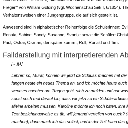
Fliegen“ von William Golding (vgl. Wochenschau Sek I, 6/1994). T
Verhaltensweisen einer Jungengruppe, die auf sich gestellt ist.
Anwesend sind in alphabetischer Reihenfolge die Schülerinnen: Evin
Renata, Sabine, Sandy, Susanne, Svantje sowie die Schüler: Christ
Paul, Oskar, Osman, der später kommt, Rolf, Ronald und Tim.
Falldarstellung mit interpretierenden A
[…][1]
Lehrer: so, Murat, können wir jetzt da Schluss machen mit 
fangen heute ein neues Thema an, und ich möchte heute euch a
wenn es nachher um Tragen geht, sich zu melden und nur was
sonst noch mal darauf hin, dass wir jetzt so ein Schülerarbeit
alleine arbeiten müssen, Karoline möchte ich noch bitten, ihre 
Text beziehungsweise es äh, will jemand verteilen von euch?
machen), dann mach ich das selbst, und in der Zeit kann das g