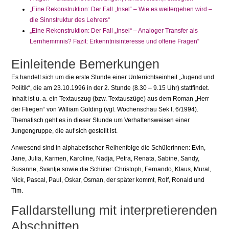
„Eine Rekonstruktion: Der Fall „Insel“ – Wie es weitergehen wird –
die Sinnstruktur des Lehrers“
„Eine Rekonstruktion: Der Fall „Insel“ – Analoger Transfer als
Lernhemmnis? Fazit: Erkenntnisinteresse und offene Fragen“
Einleitende Bemerkungen
Es handelt sich um die erste Stunde einer Unterrichtseinheit „Jugend und
Politik“, die am 23.10.1996 in der 2. Stunde (8.30 – 9.15 Uhr) stattfindet.
Inhalt ist u. a. ein Textauszug (bzw. Textauszüge) aus dem Roman „Herr
der Fliegen“ von William Golding (vgl. Wochenschau Sek I, 6/1994).
Thematisch geht es in dieser Stunde um Verhaltensweisen einer
Jungengruppe, die auf sich gestellt ist.
Anwesend sind in alphabetischer Reihenfolge die Schülerinnen: Evin,
Jane, Julia, Karmen, Karoline, Nadja, Petra, Renata, Sabine, Sandy,
Susanne, Svantje sowie die Schüler: Christoph, Fernando, Klaus, Murat,
Nick, Pascal, Paul, Oskar, Osman, der später kommt, Rolf, Ronald und
Tim.
Falldarstellung mit interpretierenden
Abschnitten