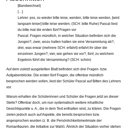
[Bandwechsel]
[…]
Lehrer: pss, so wieder bitte leise, werden, bitte leise werden, [wird
langsam leiser] bitte leise werden, (SCH: bitte Ruhe) Pascal liest
du bitte mal die ersten fünf Fragen vor
Pascal: Fragen mündlich, in welcher Situation befinden sich die
Jungen?, zwei, wozu halten halten sie eine Versammlung ab?,
drei, was erwar (mehrere SCH: erfahrt) erfahrt ihr über die
einzelnen Jungen?, vier, wie gehen sie vor?, fünf, zu welchem
Ergebnis führt die Versammlung? (SCH: schön)
Auf dem zuletzt ausgeteilten Blatt befinden sich drei Fragen- bzw.
Aufgabenblöcke. Die ersten fünf Fragen, die offenbar mündlich
besprochen werden sollen, liest der Schüler Pascal auf Bitten des Lehrers
vor.
Warum erhalten die Schülerinnen und Schüler die Fragen jetzt an dieser
Stelle? Offenbar doch, um nun systematisch weitere inhaltliche
Gesichtspunkte u. A., die in dem Text enthalten sind, zu klären. Die Fragen
zielen jedoch auch auf Aspekte, die bereits besprochen bzw.
angesprochen wurden (z. B. die Persönlichkeitsmerkmale der
Romanfiguren, die Initiative zur Wahl). Ähnlich der Situation vorher stehen