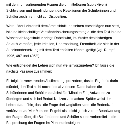
mit den nun vorliegenden Fragen die unmittelbaren (subjektiven)
Sichtweisen und Empfindungen, die Reaktionen der Schülerinnen und
Schüler auch hier nicht zur Disposition.
Worauf der Lehrer mit dem Arbeitsblatt und seinen Vorschlägen nun setzt,
ist eine kleinschrittige Verständnissicherungsstrategie, die den Text in eine
Wissensabfragestruktur bringt. Dabei wird, im Muster des bisherigen
Ablaufs verhaftet, jede Irritation, Überraschung, Fremdheit, die sich in der
Auseinandersetzung mit dem Text entfalten könnte, getilgt (vgl. Rumpf
1996, 487 und 495ff.).
Wie entscheidet der Lehrer sich nun weiter vorzugehen? Ich fasse die
nächste Passage zusammen:
Es folgt ein verwirrendes Abstimmungsprozedere, das im Ergebnis darin
mündet, den Text nicht noch einmal zu lesen. Dann haben die
Schülerinnen und Schüler zunächst fünf Minuten Zeit, Antworten zu
überlegen und sich bei Bedarf Notizen zu machen. Später weist der
Lehrer darauf hin, dass die Frage drei wegfallen kann, die Bedenkzeit
verkürzt er auf vier Minuten. Er geht also nicht gleich zu der Beantwortung
der Fragen über, die Schülerinnen und Schüler sollen vorbereitet in die
Besprechung der Fragen im Plenum einsteigen.