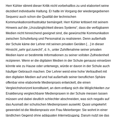
Herr Kühler stimmt dieser Kritik nicht vorbehaltlos zu und elaboriert seine
dezidiert individuelle Haltung. Er hatte im Vorgang der wiedergegebenen
Sequenz auch schon die Qualität der technischen
Kommunikationsinfrastruktur bemängelt. Herr Kühler kritisiert mit seinem
Hinweis auf die „Unzulänglichkeit dieses Systems“, dass die verfügbaren
Medien nicht hinreichend geeignet sind, die gewünschte Kommunikation
zwischen Schulleitung und Personalrat zu realisieren. Denn außerhalb
der Schule käme der Lehrer mit seinen privaten Geräten […] in dieser
Hinsicht „sehr gut zurecht“, d. h., unter Zuhilfenahme seiner privaten
Medien kann er bestimmte Informationen zu seiner vollsten Zufriedenheit
rezipieren. Wenn er die digitalen Medien in der Schule genauso einsetzen
könnte wie zu Hause oder unterwegs, würde er davon in der Schule auch
häufiger Gebrauch machen. Der Lehrer weist eine hohe Vertrautheit mit
den digitalen Medien auf und hat außerhalb seiner beruflichen Sphäre
offenbar eine elaborierte Medienpraxis entwickelt, die einen
Vergleichshorizont konstituiert, an dem entlang sich die Möglichkeiten zur
Enaktierung vergleichbarer Medienpraxen in der Schule messen lassen
müssen und dabei deutlich schlechter abschneiden, was sich negativ auf
das Ausmaß der schulischen Medienpraxen auswirkt. Quasi umgekehrt
gewendet ist die Medienpraxis von Frau Meierberger. Sie wohnt in einer
ländlichen Gegend ohne adäquaten Internetzugang. Darum nutzt sie das