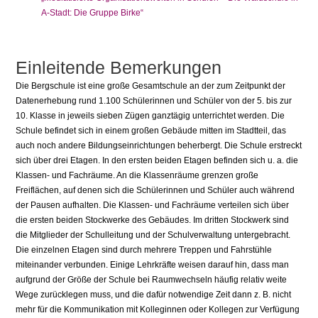
A-Stadt: Die Gruppe Birke“
Einleitende Bemerkungen
Die Bergschule ist eine große Gesamtschule an der zum Zeitpunkt der
Datenerhebung rund 1.100 Schülerinnen und Schüler von der 5. bis zur
10. Klasse in jeweils sieben Zügen ganztägig unterrichtet werden. Die
Schule befindet sich in einem großen Gebäude mitten im Stadtteil, das
auch noch andere Bildungseinrichtungen beherbergt. Die Schule erstreckt
sich über drei Etagen. In den ersten beiden Etagen befinden sich u. a. die
Klassen- und Fachräume. An die Klassenräume grenzen große
Freiflächen, auf denen sich die Schülerinnen und Schüler auch während
der Pausen aufhalten. Die Klassen- und Fachräume verteilen sich über
die ersten beiden Stockwerke des Gebäudes. Im dritten Stockwerk sind
die Mitglieder der Schulleitung und der Schulverwaltung untergebracht.
Die einzelnen Etagen sind durch mehrere Treppen und Fahrstühle
miteinander verbunden. Einige Lehrkräfte weisen darauf hin, dass man
aufgrund der Größe der Schule bei Raumwechseln häufig relativ weite
Wege zurücklegen muss, und die dafür notwendige Zeit dann z. B. nicht
mehr für die Kommunikation mit Kolleginnen oder Kollegen zur Verfügung