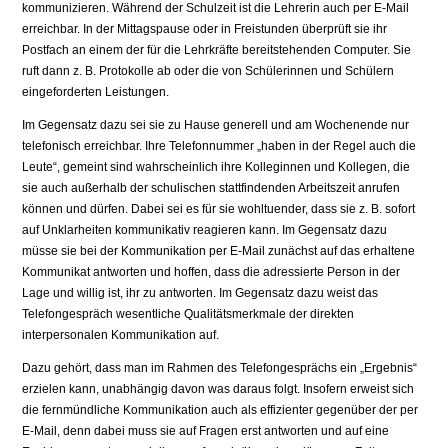
kommunizieren. Während der Schulzeit ist die Lehrerin auch per E-Mail
erreichbar. In der Mittagspause oder in Freistunden überprüft sie ihr
Postfach an einem der für die Lehrkräfte bereitstehenden Computer. Sie
ruft dann z. B. Protokolle ab oder die von Schülerinnen und Schülern
eingeforderten Leistungen.
Im Gegensatz dazu sei sie zu Hause generell und am Wochenende nur
telefonisch erreichbar. Ihre Telefonnummer „haben in der Regel auch die
Leute“, gemeint sind wahrscheinlich ihre Kolleginnen und Kollegen, die
sie auch außerhalb der schulischen stattfindenden Arbeitszeit anrufen
können und dürfen. Dabei sei es für sie wohltuender, dass sie z. B. sofort
auf Unklarheiten kommunikativ reagieren kann. Im Gegensatz dazu
müsse sie bei der Kommunikation per E-Mail zunächst auf das erhaltene
Kommunikat antworten und hoffen, dass die adressierte Person in der
Lage und willig ist, ihr zu antworten. Im Gegensatz dazu weist das
Telefongespräch wesentliche Qualitätsmerkmale der direkten
interpersonalen Kommunikation auf.
Dazu gehört, dass man im Rahmen des Telefongesprächs ein „Ergebnis“
erzielen kann, unabhängig davon was daraus folgt. Insofern erweist sich
die fernmündliche Kommunikation auch als effizienter gegenüber der per
E-Mail, denn dabei muss sie auf Fragen erst antworten und auf eine