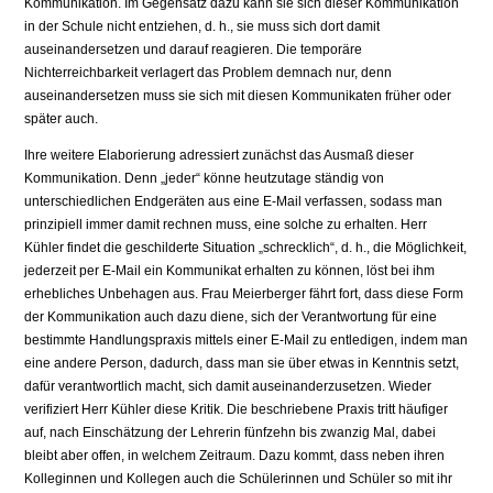
Kommunikation. Im Gegensatz dazu kann sie sich dieser Kommunikation
in der Schule nicht entziehen, d. h., sie muss sich dort damit
auseinandersetzen und darauf reagieren. Die temporäre
Nichterreichbarkeit verlagert das Problem demnach nur, denn
auseinandersetzen muss sie sich mit diesen Kommunikaten früher oder
später auch.
Ihre weitere Elaborierung adressiert zunächst das Ausmaß dieser
Kommunikation. Denn „jeder“ könne heutzutage ständig von
unterschiedlichen Endgeräten aus eine E-Mail verfassen, sodass man
prinzipiell immer damit rechnen muss, eine solche zu erhalten. Herr
Kühler findet die geschilderte Situation „schrecklich“, d. h., die Möglichkeit,
jederzeit per E-Mail ein Kommunikat erhalten zu können, löst bei ihm
erhebliches Unbehagen aus. Frau Meierberger fährt fort, dass diese Form
der Kommunikation auch dazu diene, sich der Verantwortung für eine
bestimmte Handlungspraxis mittels einer E-Mail zu entledigen, indem man
eine andere Person, dadurch, dass man sie über etwas in Kenntnis setzt,
dafür verantwortlich macht, sich damit auseinanderzusetzen. Wieder
verifiziert Herr Kühler diese Kritik. Die beschriebene Praxis tritt häufiger
auf, nach Einschätzung der Lehrerin fünfzehn bis zwanzig Mal, dabei
bleibt aber offen, in welchem Zeitraum. Dazu kommt, dass neben ihren
Kolleginnen und Kollegen auch die Schülerinnen und Schüler so mit ihr