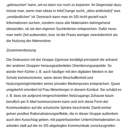
„gebrauchen“ kann, um es dann nur noch zu kopieren. Im Gegensatz dazu
müsse man, wenn man etwas in InfoChange sucht, „alles anklicke[n]“ was
„umständlicher“ ist. Demnach kann man im SIS nicht gezielt nach
Informationen suchen, sondern muss alle Materialien dahingehend
überprüfen, ob sie den eigenen Suchkriterien entsprechen. Dafür muss
man mehr Zeit aufwenden, bzw. ist die Praxis weniger zweckdienlich als
die Nutzung der Aktenordner.
Zusammenfassung
Die Diskussion mit der Gruppe Zypresse bestätigt prinzipiell die anhand
der anderen Gruppen herausgearbeiteten Orientierungsaspekte. So
würde Herr Kühler z. B. auch häufiger mit den digitalen Medien in der
Schule kommunizieren, wenn deren Beschaffenheit und
Nutzungsmöglichkeiten seiner privaten Medienpraxis entsprächen. Quasi
umgekehrt orientiert ist Frau Meierberger in diesem Kontext. Sie schätzt es
z. B. dass sie aufgrund eingeschränkten Netzzugangs Zuhause kaum
beruflich per E-Mail kommunizieren kann und sich diese Form der
Kommunikation auf die schulische Sphäre beschränkt. Damit einher
gehen positive Rationalisierungseffekte, die in dieser Gruppe außerdem
auch den Ausschlag geben, mit papierbasierten Unterrichtsmaterialien zu
arbeiten statt auf die im SIS abgelegten Kommunikate zurückzugreifen.