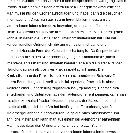
nur ‚eines Griffes‘ an den Ordner für den entsprechenden Jahrgang. Diese
Praxis ist mit einem einzigen erforderlichen Handgriff maximal effizient.
Man müsse nur den Ordner aufschlagen und ‚habe‘ dann die gesuchten
Informationen. Dass man auch darin herumblättern muss, um die
vorhandenen Informationen zu bewerten, spielt dabei offenbar keine
Rolle. Gleichwohl schließt sie nicht aus, dass es auch Situationen geben
könnte, in denen die Suche nach Unterrichtsmaterialien mit Hilfe der
konventionellen Ordner nicht die am wenigsten mühsame und
unkomplizierteste Form der Materialbeschaffung ist. Dafür spreche aber
auch, dass die in den Aktenordner abgelegten Kommunikate „direkt
irgendwie anfassbar“ sind. Insofern kommt hier auch die Materialität der
Handlungspraxis als positiver Praxisaspekt zum Tragen. Die
Konkretisierung der Praxis ist aber von nachgeordneter Relevanz für
deren Beurteilung, auch weil sie als inkorporierte Praxis nicht ohne
weiteres einer Elaborierung zugänglich ist („irgendwie“). Hat man sich
entschieden und Unterlagen aus dem Aktenordner entnommen, kann man
sie ohne Zeitverlust („sofort“) kopieren, sodass die Praxis i. d. S. auch
maximal effizient ist. Herr Amdorf bestätigt die Elaborierung von Frau
Meierberger anhand eines weiteren Beispiels. Auch Arbeitsblätter und
ähnliche Materialien kann man aus einem der Aktenordner entnehmen.
Man müsse dazu den Ordner „nur kurz“ ‚durchblättern‘, um
herauszufinden, ob man von den vorhandenen Informationen etwas