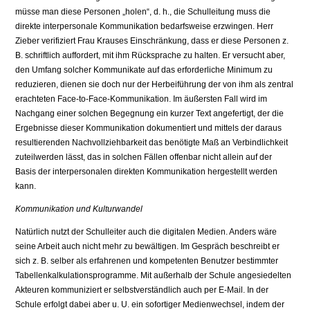
müsse man diese Personen „holen“, d. h., die Schulleitung muss die
direkte interpersonale Kommunikation bedarfsweise erzwingen. Herr
Zieber verifiziert Frau Krauses Einschränkung, dass er diese Personen z.
B. schriftlich auffordert, mit ihm Rücksprache zu halten. Er versucht aber,
den Umfang solcher Kommunikate auf das erforderliche Minimum zu
reduzieren, dienen sie doch nur der Herbeiführung der von ihm als zentral
erachteten Face-to-Face-Kommunikation. Im äußersten Fall wird im
Nachgang einer solchen Begegnung ein kurzer Text angefertigt, der die
Ergebnisse dieser Kommunikation dokumentiert und mittels der daraus
resultierenden Nachvollziehbarkeit das benötigte Maß an Verbindlichkeit
zuteilwerden lässt, das in solchen Fällen offenbar nicht allein auf der
Basis der interpersonalen direkten Kommunikation hergestellt werden
kann.
Kommunikation und Kulturwandel
Natürlich nutzt der Schulleiter auch die digitalen Medien. Anders wäre
seine Arbeit auch nicht mehr zu bewältigen. Im Gespräch beschreibt er
sich z. B. selber als erfahrenen und kompetenten Benutzer bestimmter
Tabellenkalkulationsprogramme. Mit außerhalb der Schule angesiedelten
Akteuren kommuniziert er selbstverständlich auch per E-Mail. In der
Schule erfolgt dabei aber u. U. ein sofortiger Medienwechsel, indem der