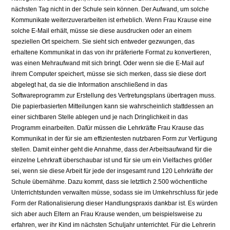
nächsten Tag nicht in der Schule sein können. Der Aufwand, um solche
Kommunikate weiterzuverarbeiten ist erheblich. Wenn Frau Krause eine
solche E-Mail erhält, müsse sie diese ausdrucken oder an einem
speziellen Ort speichern. Sie sieht sich entweder gezwungen, das
erhaltene Kommunikat in das von ihr präferierte Format zu konvertieren,
was einen Mehraufwand mit sich bringt. Oder wenn sie die E-Mail auf
ihrem Computer speichert, müsse sie sich merken, dass sie diese dort
abgelegt hat, da sie die Information anschließend in das
Softwareprogramm zur Erstellung des Vertretungsplans übertragen muss.
Die papierbasierten Mitteilungen kann sie wahrscheinlich stattdessen an
einer sichtbaren Stelle ablegen und je nach Dringlichkeit in das
Programm einarbeiten. Dafür müssen die Lehrkräfte Frau Krause das
Kommunikat in der für sie am effizientesten nutzbaren Form zur Verfügung
stellen. Damit einher geht die Annahme, dass der Arbeitsaufwand für die
einzelne Lehrkraft überschaubar ist und für sie um ein Vielfaches größer
sei, wenn sie diese Arbeit für jede der insgesamt rund 120 Lehrkräfte der
Schule übernähme. Dazu kommt, dass sie letztlich 2.500 wöchentliche
Unterrichtstunden verwalten müsse, sodass sie im Umkehrschluss für jede
Form der Rationalisierung dieser Handlungspraxis dankbar ist. Es würden
sich aber auch Eltern an Frau Krause wenden, um beispielsweise zu
erfahren, wer ihr Kind im nächsten Schuljahr unterrichtet. Für die Lehrerin