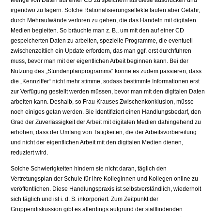
irgendwo zu lagern. Solche Rationalisierungseffekte laufen aber Gefahr,
durch Mehraufwände verloren zu gehen, die das Handeln mit digitalen
Medien begleiten. So bräuchte man z. B., um mit den auf einer CD
gespeicherten Daten zu arbeiten, spezielle Programme, die eventuell
zwischenzeitlich ein Update erfordern, das man ggf. erst durchführen
muss, bevor man mit der eigentlichen Arbeit beginnen kann. Bei der
Nutzung des „Stundenplanprogramms“ könne es zudem passieren, dass
die „Kennziffer“ nicht mehr stimme, sodass bestimmte Informationen erst
zur Verfügung gestellt werden müssen, bevor man mit den digitalen Daten
arbeiten kann. Deshalb, so Frau Krauses Zwischenkonklusion, müsse
noch einiges getan werden. Sie identifiziert einen Handlungsbedarf, den
Grad der Zuverlässigkeit der Arbeit mit digitalen Medien dahingehend zu
erhöhen, dass der Umfang von Tätigkeiten, die der Arbeitsvorbereitung
und nicht der eigentlichen Arbeit mit den digitalen Medien dienen,
reduziert wird.
Solche Schwierigkeiten hindern sie nicht daran, täglich den
Vertretungsplan der Schule für ihre Kolleginnen und Kollegen online zu
veröffentlichen. Diese Handlungspraxis ist selbstverständlich, wiederholt
sich täglich und ist i. d. S. inkorporiert. Zum Zeitpunkt der
Gruppendiskussion gibt es allerdings aufgrund der stattfindenden