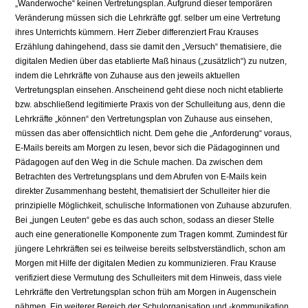
„Wanderwoche“ keinen Vertretungsplan. Aufgrund dieser temporären
Veränderung müssen sich die Lehrkräfte ggf. selber um eine Vertretung
ihres Unterrichts kümmern. Herr Zieber differenziert Frau Krauses
Erzählung dahingehend, dass sie damit den „Versuch“ thematisiere, die
digitalen Medien über das etablierte Maß hinaus („zusätzlich“) zu nutzen,
indem die Lehrkräfte von Zuhause aus den jeweils aktuellen
Vertretungsplan einsehen. Anscheinend geht diese noch nicht etablierte
bzw. abschließend legitimierte Praxis von der Schulleitung aus, denn die
Lehrkräfte „können“ den Vertretungsplan von Zuhause aus einsehen,
müssen das aber offensichtlich nicht. Dem gehe die „Anforderung“ voraus,
E-Mails bereits am Morgen zu lesen, bevor sich die Pädagoginnen und
Pädagogen auf den Weg in die Schule machen. Da zwischen dem
Betrachten des Vertretungsplans und dem Abrufen von E-Mails kein
direkter Zusammenhang besteht, thematisiert der Schulleiter hier die
prinzipielle Möglichkeit, schulische Informationen von Zuhause abzurufen.
Bei „jungen Leuten“ gebe es das auch schon, sodass an dieser Stelle
auch eine generationelle Komponente zum Tragen kommt. Zumindest für
jüngere Lehrkräften sei es teilweise bereits selbstverständlich, schon am
Morgen mit Hilfe der digitalen Medien zu kommunizieren. Frau Krause
verifiziert diese Vermutung des Schulleiters mit dem Hinweis, dass viele
Lehrkräfte den Vertretungsplan schon früh am Morgen in Augenschein
nähmen. Ein weiterer Bereich der Schulorganisation und -kommunikation,