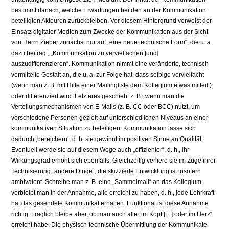
bestimmt danach, welche Erwartungen bei den an der Kommunikation
beteiligten Akteuren zurückbleiben. Vor diesem Hintergrund verweist der
Einsatz digitaler Medien zum Zwecke der Kommunikation aus der Sicht
von Herrn Zieber zunächst nur auf „eine neue technische Form“, die u. a.
dazu beiträgt, „Kommunikation zu vervielfachen [und]
auszudifferenzieren“. Kommunikation nimmt eine veränderte, technisch
vermittelte Gestalt an, die u. a. zur Folge hat, dass selbige vervielfacht
(wenn man z. B. mit Hilfe einer Mailingliste dem Kollegium etwas mitteilt)
oder differenziert wird. Letzteres geschieht z. B., wenn man die
Verteilungsmechanismen von E-Mails (z. B. CC oder BCC) nutzt, um
verschiedene Personen gezielt auf unterschiedlichen Niveaus an einer
kommunikativen Situation zu beteiligen. Kommunikation lasse sich
dadurch ‚bereichern‘, d. h. sie gewinnt im positiven Sinne an Qualität.
Eventuell werde sie auf diesem Wege auch „effizienter“, d. h., ihr
Wirkungsgrad erhöht sich ebenfalls. Gleichzeitig verliere sie im Zuge ihrer
Technisierung „andere Dinge“, die skizzierte Entwicklung ist insofern
ambivalent. Schreibe man z. B. eine „Sammelmail“ an das Kollegium,
verbleibt man in der Annahme, alle erreicht zu haben, d. h., jede Lehrkraft
hat das gesendete Kommunikat erhalten. Funktional ist diese Annahme
richtig. Fraglich bleibe aber, ob man auch alle „im Kopf […] oder im Herz“
erreicht habe. Die physisch-technische Übermittlung der Kommunikate