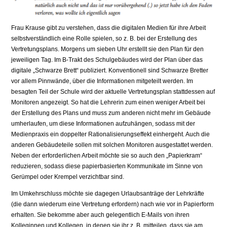
Frau Krause gibt zu verstehen, dass die digitalen Medien für ihre Arbeit
selbstverständlich eine Rolle spielen, so z. B. bei der Erstellung des
Vertretungsplans. Morgens um sieben Uhr erstellt sie den Plan für den
jeweiligen Tag. Im B-Trakt des Schulgebäudes wird der Plan über das
digitale „Schwarze Brett“ publiziert. Konventionell sind Schwarze Bretter
vor allem Pinnwände, über die Informationen mitgeteilt werden. Im
besagten Teil der Schule wird der aktuelle Vertretungsplan stattdessen auf
Monitoren angezeigt. So hat die Lehrerin zum einen weniger Arbeit bei
der Erstellung des Plans und muss zum anderen nicht mehr im Gebäude
umherlaufen, um diese Informationen aufzuhängen, sodass mit der
Medienpraxis ein doppelter Rationalisierungseffekt einhergeht. Auch die
anderen Gebäudeteile sollen mit solchen Monitoren ausgestattet werden.
Neben der erforderlichen Arbeit möchte sie so auch den „Papierkram“
reduzieren, sodass diese papierbasierten Kommunikate im Sinne von
Gerümpel oder Krempel verzichtbar sind.
Im Umkehrschluss möchte sie dagegen Urlaubsanträge der Lehrkräfte
(die dann wiederum eine Vertretung erfordern) nach wie vor in Papierform
erhalten. Sie bekomme aber auch gelegentlich E-Mails von ihren
Kolleginnen und Kollegen, in denen sie ihr z. B. mitteilen, dass sie am