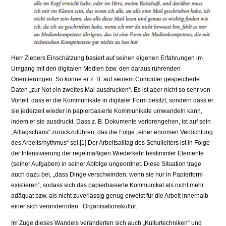
Herr Ziebers Einschätzung basiert auf seinen eigenen Erfahrungen im
Umgang mit den digitalen Medien bzw. den daraus rührenden
Orientierungen. So könne er z. B. auf seinem Computer gespeicherte
Daten „zur Not ein zweites Mal ausdrucken“. Es ist aber nicht so sehr von
Vorteil, dass er die Kommunikate in digitaler Form besitzt, sondern dass er
sie jederzeit wieder in papierbasierte Kommunikate umwandeln kann,
indem er sie ausdruckt. Dass z. B. Dokumente verlorengehen, ist auf sein
„Alltagschaos“ zurückzuführen, das die Folge „einer enormen Verdichtung
des Arbeitsrhythmus“ sei.[1] Der Arbeitsalltag des Schulleiters ist in Folge
der Intensivierung der regelmäßigen Wiederkehr bestimmter Elemente
(seiner Aufgaben) in seiner Abfolge ungeordnet. Diese Situation trage
auch dazu bei, „dass Dinge verschwinden, wenn sie nur in Papierform
existieren“, sodass sich das papierbasierte Kommunikat als nicht mehr
adäquat bzw. als nicht zuverlässig genug erweist für die Arbeit innerhalb
einer sich verändernden Organisationskultur.
Im Zuge dieses Wandels veränderten sich auch „Kulturtechniken“ und