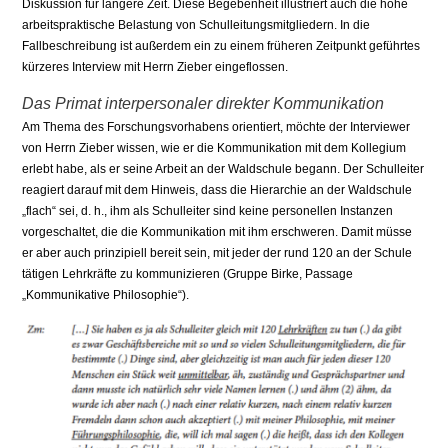
Diskussion für längere Zeit. Diese Begebenheit illustriert auch die hohe
arbeitspraktische Belastung von Schulleitungsmitgliedern. In die
Fallbeschreibung ist außerdem ein zu einem früheren Zeitpunkt geführtes
kürzeres Interview mit Herrn Zieber eingeflossen.
Das Primat interpersonaler direkter Kommunikation
Am Thema des Forschungsvorhabens orientiert, möchte der Interviewer
von Herrn Zieber wissen, wie er die Kommunikation mit dem Kollegium
erlebt habe, als er seine Arbeit an der Waldschule begann. Der Schulleiter
reagiert darauf mit dem Hinweis, dass die Hierarchie an der Waldschule
„flach“ sei, d. h., ihm als Schulleiter sind keine personellen Instanzen
vorgeschaltet, die die Kommunikation mit ihm erschweren. Damit müsse
er aber auch prinzipiell bereit sein, mit jeder der rund 120 an der Schule
tätigen Lehrkräfte zu kommunizieren (Gruppe Birke, Passage
„Kommunikative Philosophie“).