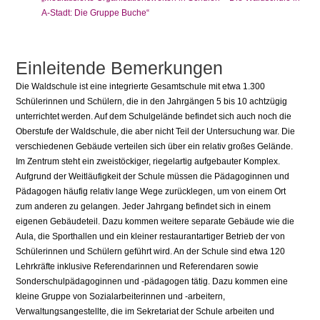
A-Stadt: Die Gruppe Buche“
Einleitende Bemerkungen
Die Waldschule ist eine integrierte Gesamtschule mit etwa 1.300
Schülerinnen und Schülern, die in den Jahrgängen 5 bis 10 achtzügig
unterrichtet werden. Auf dem Schulgelände befindet sich auch noch die
Oberstufe der Waldschule, die aber nicht Teil der Untersuchung war. Die
verschiedenen Gebäude verteilen sich über ein relativ großes Gelände.
Im Zentrum steht ein zweistöckiger, riegelartig aufgebauter Komplex.
Aufgrund der Weitläufigkeit der Schule müssen die Pädagoginnen und
Pädagogen häufig relativ lange Wege zurücklegen, um von einem Ort
zum anderen zu gelangen. Jeder Jahrgang befindet sich in einem
eigenen Gebäudeteil. Dazu kommen weitere separate Gebäude wie die
Aula, die Sporthallen und ein kleiner restaurantartiger Betrieb der von
Schülerinnen und Schülern geführt wird. An der Schule sind etwa 120
Lehrkräfte inklusive Referendarinnen und Referendaren sowie
Sonderschulpädagoginnen und -pädagogen tätig. Dazu kommen eine
kleine Gruppe von Sozialarbeiterinnen und -arbeitern,
Verwaltungsangestellte, die im Sekretariat der Schule arbeiten und