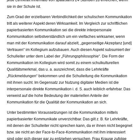
jede Lehrkraft innerhalb von spätestens 24 Stunden zu erreichen, wenn
sie in der Schule ist.
Zum Grad der erzielbaren Verbindlichkeit der schulischen Kommunikation
tritt als weiterer Aspekt deren Wirksamkeit. Im Vergleich zur schriftlichen
papierbasierten Kommunikation sei die direkte interpersonale
Kommunikation selbstverständlich um ein vielfaches wirksamer, wenn
man mit der Kommunikation darauf abzielt, „gegenseitige Akzeptanz [und]
Vertrauen“ im Kollegium aufzubauen. Auch diesen Aspekt subsumiert der
Schulleiter unter dem Label der „Führungsphilosophie“. Die Form der
Kommunikation im Kollegium wird somit zu einem schulkulturellen
Qualitätsmerkmal, das u. a. auszeichnet, dass die Lehrkräfte
„Rückmeldungen“ bekommen und die Schulleitung die Kommunikation
mit ihnen sucht. Im Gegensatz zur Nutzung digitaler Medien ist die
interpersonale direkte Kommunikation i. d. S. auch leiblich erfahrbar. Das
verweist auf die hohe Bedeutung der materiellen Anteile der
Kommunikation für die Qualität der Kommunikation an sich.
Unter bestimmten Voraussetzungen ist die Kommunikation mittels
papierbasierter Kommunikate unverzichtbar. Das gilt z. B. für Lehrkräfte,
mit denen der Schulleiter nicht sprechen kann, da er ihnen nicht begegnet
bzw. sie nicht an der Face-to-Face-Kommunikation mit ihm interessiert
sind oder sich dieser gar zu entziehen versuchen. Frau Krause zufolge