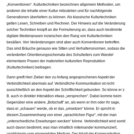
„Konventionen“. Kulturtechniken bezeichnen allgemein Methoden, um
anderen die Inhalte einer Kultur mitzuteilen und für nachfolgende
Generationen überliefern zu können. Als klassische Kulturtechniken
gelten Lesen, Schreiben und Rechnen. Der Hinweis auf die Veränderung
solcher Techniken knüpft an die Formulierung an, dass auch bestimmte
digitale Medienpraxen inzwischen den Rang von Kulturtechniken
besäßen. Von Veränderungen sind aber auch Konventionen betroffen.
Das sind Bräuche genauso wie Sitten und Verhaltensnormen, sodass die
veränderten Orientierungsschemata des Schulleiters zum Wandel
elementarer Praxen der materiellen kulturellen Reproduktion
(Kulturtechniken) beitragen.
Dann greift Herr Zieber den zu Anfang angesprochenen Aspekt der
Verbindlichkeit abermals auf. Verbindliche Kommunikation ist nicht
ausschließlich an den Aspekt der Schriftlichkeit gebunden. So könne er z.
B. auch in direkter Interaktion etwas „versprechen“. Dabei komme beim
Gegenüber eine andere „Botschaft“ an, als wenn er ihm oder ihr sage,
dass er „schauen“ werde, ob er das „umsetzen“ könne. Er spricht in
diesem Zusammenhang von einer „sprachlichen Figur“, mit der man
„unterschiedliche Erwartungen wecken“ könne. Verbindlichkeit wird somit
auch davon bestimmt, was man inhaltlich miteinander kommuniziert,
unabhängig vom eingesetzten Medium. Der Inhalt der Kommunikation