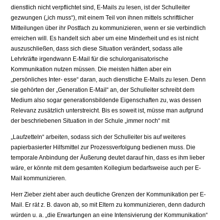
dienstlich nicht verpflichtet sind, E-Mails zu lesen, ist der Schulleiter
gezwungen („ich muss“), mit einem Teil von ihnen mittels schriftlicher
Mitteilungen über ihr Postfach zu kommunizieren, wenn er sie verbindlich
erreichen will. Es handelt sich aber um eine Minderheit und es ist nicht
auszuschließen, dass sich diese Situation verändert, sodass alle
Lehrkräfte irgendwann E-Mail für die schulorganisatorische
Kommunikation nutzen müssen. Die meisten hätten aber ein
„persönliches Inter- esse“ daran, auch dienstliche E-Mails zu lesen. Denn
sie gehörten der „Generation E-Mail“ an, der Schulleiter schreibt dem
Medium also sogar generationsbildende Eigenschaften zu, was dessen
Relevanz zusätzlich unterstreicht. Bis es soweit ist, müsse man aufgrund
der beschriebenen Situation in der Schule „immer noch“ mit
„Laufzetteln“ arbeiten, sodass sich der Schulleiter bis auf weiteres
papierbasierter Hilfsmittel zur Prozessverfolgung bedienen muss. Die
temporale Anbindung der Äußerung deutet darauf hin, dass es ihm lieber
wäre, er könnte mit dem gesamten Kollegium bedarfsweise auch per E-
Mail kommunizieren.
Herr Zieber zieht aber auch deutliche Grenzen der Kommunikation per E-
Mail. Er rät z. B. davon ab, so mit Eltern zu kommunizieren, denn dadurch
würden u. a. „die Erwartungen an eine Intensivierung der Kommunikation“