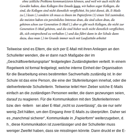
Teilweise sind es Eltern, die sich per E-Mail mit ihren Anliegen an den
Schulleiter wenden, die er dann nach Maßgabe der im
„Geschäftsverteilungsplan“ festgelegten Zuständigkeiten verteilt. In einem
Regelwerk ist formal festgelegt, welche interne Einheit der Organisation
für die Bearbeitung eines bestimmten Sachverhalts zuständig ist. In der
Schule ist das eine Person, die eine der Stufenleitungen innehat, oder die
stellvertretende Schulleiterin. Teilweise leitet Herr Zieber solche E-Mails
einfach an die zuständigen Personen weiter, die dann gezwungen seien,
darauf zu reagieren. Für die Kommunikation mit den Stufenleiterinnen
bzw. den -leitern sei aber E-Mail „nicht so zuverlässig“, da sie nur sehr
wenig Zeit hätten, um den Eingang ihrer E-Mails zu überprüfen. Daher sei
es „manchmal sicherer“, Kommunikate in „Papierform“ weiterzugeben, d.
h., diese Kommunikation ist zuverlässiger und der Schulleiter muss
weniger Zweifel haben, dass sie misslingen könnte. Dann druckt er die E-