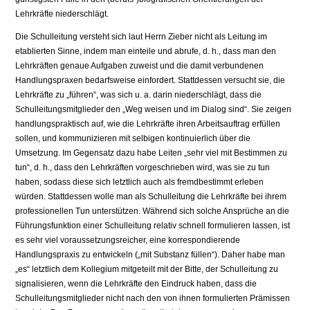
Lehrkräfte niederschlägt.
Die Schulleitung versteht sich laut Herrn Zieber nicht als Leitung im
etablierten Sinne, indem man einteile und abrufe, d. h., dass man den
Lehrkräften genaue Aufgaben zuweist und die damit verbundenen
Handlungspraxen bedarfsweise einfordert. Stattdessen versucht sie, die
Lehrkräfte zu „führen“, was sich u. a. darin niederschlägt, dass die
Schulleitungsmitglieder den „Weg weisen und im Dialog sind“. Sie zeigen
handlungspraktisch auf, wie die Lehrkräfte ihren Arbeitsauftrag erfüllen
sollen, und kommunizieren mit selbigen kontinuierlich über die
Umsetzung. Im Gegensatz dazu habe Leiten „sehr viel mit Bestimmen zu
tun“, d. h., dass den Lehrkräften vorgeschrieben wird, was sie zu tun
haben, sodass diese sich letztlich auch als fremdbestimmt erleben
würden. Stattdessen wolle man als Schulleitung die Lehrkräfte bei ihrem
professionellen Tun unterstützen. Während sich solche Ansprüche an die
Führungsfunktion einer Schulleitung relativ schnell formulieren lassen, ist
es sehr viel voraussetzungsreicher, eine korrespondierende
Handlungspraxis zu entwickeln („mit Substanz füllen“). Daher habe man
„es“ letztlich dem Kollegium mitgeteilt mit der Bitte, der Schulleitung zu
signalisieren, wenn die Lehrkräfte den Eindruck haben, dass die
Schulleitungsmitglieder nicht nach den von ihnen formulierten Prämissen