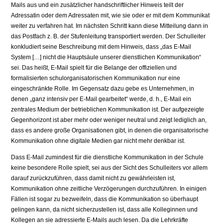
Mails aus und ein zusätzlicher handschriftlicher Hinweis teilt der
Adressatin oder dem Adressaten mit, wie sie oder er mit dem Kommunikat
weiter zu verfahren hat. Im nächsten Schritt kann diese Mitteilung dann in
das Postfach z. B. der Stufenleitung transportiert werden. Der Schulleiter
konkludiert seine Beschreibung mit dem Hinweis, dass „das E-Mail
System […] nicht die Hauptsäule unserer dienstlichen Kommunikation“
sei. Das heißt, E-Mail spielt für die Belange der offiziellen und
formalisierten schulorganisatorischen Kommunikation nur eine
eingeschränkte Rolle. Im Gegensatz dazu gebe es Unternehmen, in
denen „ganz intensiv per E-Mail gearbeitet“ werde, d. h., E-Mail ein
zentrales Medium der betrieblichen Kommunikation ist. Der aufgezeigte
Gegenhorizont ist aber mehr oder weniger neutral und zeigt lediglich an,
dass es andere große Organisationen gibt, in denen die organisatorische
Kommunikation ohne digitale Medien gar nicht mehr denkbar ist.
Dass E-Mail zumindest für die dienstliche Kommunikation in der Schule
keine besondere Rolle spielt, sei aus der Sicht des Schulleiters vor allem
darauf zurückzuführen, dass damit nicht zu gewährleisten ist,
Kommunikation ohne zeitliche Verzögerungen durchzuführen. In einigen
Fällen ist sogar zu bezweifeln, dass die Kommunikation so überhaupt
gelingen kann, da nicht sicherzustellen ist, dass alle Kolleginnen und
Kollegen an sie adressierte E-Mails auch lesen. Da die Lehrkräfte