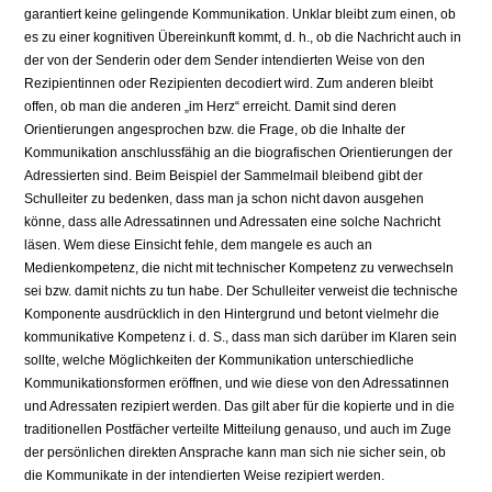
garantiert keine gelingende Kommunikation. Unklar bleibt zum einen, ob
es zu einer kognitiven Übereinkunft kommt, d. h., ob die Nachricht auch in
der von der Senderin oder dem Sender intendierten Weise von den
Rezipientinnen oder Rezipienten decodiert wird. Zum anderen bleibt
offen, ob man die anderen „im Herz“ erreicht. Damit sind deren
Orientierungen angesprochen bzw. die Frage, ob die Inhalte der
Kommunikation anschlussfähig an die biografischen Orientierungen der
Adressierten sind. Beim Beispiel der Sammelmail bleibend gibt der
Schulleiter zu bedenken, dass man ja schon nicht davon ausgehen
könne, dass alle Adressatinnen und Adressaten eine solche Nachricht
läsen. Wem diese Einsicht fehle, dem mangele es auch an
Medienkompetenz, die nicht mit technischer Kompetenz zu verwechseln
sei bzw. damit nichts zu tun habe. Der Schulleiter verweist die technische
Komponente ausdrücklich in den Hintergrund und betont vielmehr die
kommunikative Kompetenz i. d. S., dass man sich darüber im Klaren sein
sollte, welche Möglichkeiten der Kommunikation unterschiedliche
Kommunikationsformen eröffnen, und wie diese von den Adressatinnen
und Adressaten rezipiert werden. Das gilt aber für die kopierte und in die
traditionellen Postfächer verteilte Mitteilung genauso, und auch im Zuge
der persönlichen direkten Ansprache kann man sich nie sicher sein, ob
die Kommunikate in der intendierten Weise rezipiert werden.