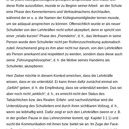
diese Rolle auszufüllen, musste er zu Beginn seiner Arbeit an der Schule
eine Phase des Kennenlernens und Vertrautmachens durchlaufen,
während der er u. a. die Namen der Kollegiumsmitglieder lernen musste,
um sie adäquat ansprechen zu können. Offensichtlich wurde er als neuer
Schulleiter von den Lehrkräften nicht sofort akzeptiert, denn er spricht von
einer „relativ kurzen“ Phase des „Fremdelns“, d. h., das Vertrauen in seine
Person wurde dem Schulleiter nicht per Rollenzuschreibung automatisch
zuteil. Anscheinend ging es ihm aber nicht nur darum, von den Lehrkräften
als Person anerkannt und respektiert zu werden, sondern dass diese auch
seine „Führungsphilosophie“, d. h. die Motive seines Handelns als
Schulleiter, akzeptieren.
Herr Zieber möchte in diesem Kontext erreichen, dass die Lehrkräfte
wissen, dass er sie unterstützt. Er kann ihnen dafür zunächst einmal ein
„Gefühl“ geben, d. h. die Empfindung, dass sie unterstützt werden. Das sei
aber noch nicht „wirklich“, d. h., es erreicht nicht den Status des
Tatsächlichen bzw. des Realen. Erfahr- und nachvollziehbar wird die
Unterstützung des Schulleiters erst durch ihren sichtbaren Vollzug, d. h.,
wenn sie leibhaftig wird. Dafür zeigt er sich den Lehrkräften (wenn er z. B.
in der großen Pause in das Lehrerzimmer kommt, vgl. Kapitel 3.1.1) und
sucht die Kommunikation mit ihnen bzw. bietet sie an. Im Zuge der Face-