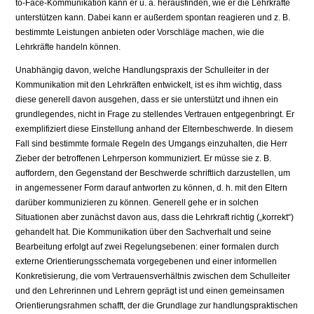
to-Face-Kommunikation kann er u. a. herausfinden, wie er die Lehrkräfte
unterstützen kann. Dabei kann er außerdem spontan reagieren und z. B.
bestimmte Leistungen anbieten oder Vorschläge machen, wie die
Lehrkräfte handeln können.
Unabhängig davon, welche Handlungspraxis der Schulleiter in der
Kommunikation mit den Lehrkräften entwickelt, ist es ihm wichtig, dass
diese generell davon ausgehen, dass er sie unterstützt und ihnen ein
grundlegendes, nicht in Frage zu stellendes Vertrauen entgegenbringt. Er
exemplifiziert diese Einstellung anhand der Elternbeschwerde. In diesem
Fall sind bestimmte formale Regeln des Umgangs einzuhalten, die Herr
Zieber der betroffenen Lehrperson kommuniziert. Er müsse sie z. B.
auffordern, den Gegenstand der Beschwerde schriftlich darzustellen, um
in angemessener Form darauf antworten zu können, d. h. mit den Eltern
darüber kommunizieren zu können. Generell gehe er in solchen
Situationen aber zunächst davon aus, dass die Lehrkraft richtig („korrekt“)
gehandelt hat. Die Kommunikation über den Sachverhalt und seine
Bearbeitung erfolgt auf zwei Regelungsebenen: einer formalen durch
externe Orientierungsschemata vorgegebenen und einer informellen
Konkretisierung, die vom Vertrauensverhältnis zwischen dem Schulleiter
und den Lehrerinnen und Lehrern geprägt ist und einen gemeinsamen
Orientierungsrahmen schafft, der die Grundlage zur handlungspraktischen