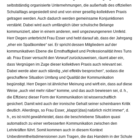
selbstständig organisierte Unternehmungen, die außerhalb des offiziellen
Schulalltags angesiedelt sind und von einer gesellig-kollektiven Praxis
getragen werden. Auch dadurch werden gemeinsame Konjunktionen
verstärkt. Dabei wird auch umfänglich über schulische Belange
kommuniziert, aber in einem anderen, weil ungezwungeneren Umfeld.
Herr Degen unterbricht Frau Esser und hebt darauf ab, dass der Jahrgang
„eher ein Spaßkomitee“ sei. Er spricht dessen Mitgliedern auf der
kommunikativen Ebene die Ernsthaftigkeit und Professionalität ihres Tuns
ab. Frau Esser versucht den Vorwurf zurückzuweisen, räumt aber ein,
dass Vergnügen im Zuge dieser kollektiven Praxis auch relevant sei.
Dabei werde aber auch ständig „viel effektiv besprochen“, sodass die
geschaffene Situation Umfang und Qualität der Kommunikation
begünstigt. Herr Degen ist ähnlicher Meinung und wirft ein, dass auf diese
Weise „auch viel mehr rüber“ komme, und das auch bewiesen sei, d. h.,
die Effizienz dieser Form der Kommunikation ist wissenschaftlich
gesichert. Damit wird auch der ironische Gehalt seiner scheinbaren Kritik
deutlich. Allerdings, so Frau Esser, „klappt [das] natürlich nicht immer“, d.
h., es ist nicht gewährleistet, dass die beschriebene Situation quasi
automatisch zu einer verbesserten Kommunikation zwischen den
Lehrkräften führt. Somit kommen auch in diesem Kontext
Unbestimmtheitsdimensionen zum Tragen, die das Handeln in der Schule