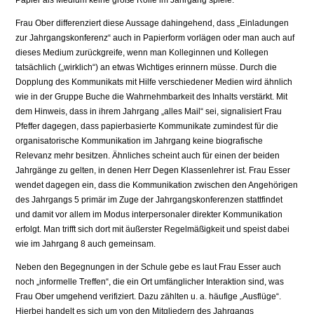
Papier als Medium keine große Rolle im Jahrgang spiele.
Frau Ober differenziert diese Aussage dahingehend, dass „Einladungen
zur Jahrgangskonferenz“ auch in Papierform vorlägen oder man auch auf
dieses Medium zurückgreife, wenn man Kolleginnen und Kollegen
tatsächlich („wirklich“) an etwas Wichtiges erinnern müsse. Durch die
Dopplung des Kommunikats mit Hilfe verschiedener Medien wird ähnlich
wie in der Gruppe Buche die Wahrnehmbarkeit des Inhalts verstärkt. Mit
dem Hinweis, dass in ihrem Jahrgang „alles Mail“ sei, signalisiert Frau
Pfeffer dagegen, dass papierbasierte Kommunikate zumindest für die
organisatorische Kommunikation im Jahrgang keine biografische
Relevanz mehr besitzen. Ähnliches scheint auch für einen der beiden
Jahrgänge zu gelten, in denen Herr Degen Klassenlehrer ist. Frau Esser
wendet dagegen ein, dass die Kommunikation zwischen den Angehörigen
des Jahrgangs 5 primär im Zuge der Jahrgangskonferenzen stattfindet
und damit vor allem im Modus interpersonaler direkter Kommunikation
erfolgt. Man trifft sich dort mit äußerster Regelmäßigkeit und speist dabei
wie im Jahrgang 8 auch gemeinsam.
Neben den Begegnungen in der Schule gebe es laut Frau Esser auch
noch „informelle Treffen“, die ein Ort umfänglicher Interaktion sind, was
Frau Ober umgehend verifiziert. Dazu zählten u. a. häufige „Ausflüge“.
Hierbei handelt es sich um von den Mitgliedern des Jahrgangs