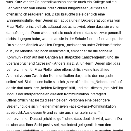
was. Kurz vor der Gruppendiskussion hat sie auch ein Kollege auf ein
Fehlverhalten von einem ihrer Schüler hingewiesen, auf das sie
offensichtlich reagieren soll. Dazu bräuchte sie eigentlich eine
Erinnerungshilfe. Herr Degen schlägt dafür ein Diktiergerät vor, was von
Frau Pfeffer prinzipiell als adäquat betrachtet wird, ohne dass sie weiter
darauf eingeht. Dann wiederholt sie noch einmal, dass sie zwar generell
nichts dagegen habe, wenn man sie in der Schule face-to-face anspreche.
Da sie aber, ähnlich wie Herr Degen, „meistens so unter Zeitdruck“ stehe,
d. h., ihr Arbeitsalltag hoch verdichtet ist, empfindet sie die schnelle
Kommunikation auf den Gängen als strapaziös („anstrengend“) und sie
überanspruchend („stressig“). Anders als z. B. für Herrn Degen stellt das
Lehrerzimmer für Frau Pfeffer aber offensichtlich keine tragfähige
Alternative zum Zweck der Kommunikation dar, da sie dort nur „sehr
selten“ sei. Stattdessen halte sie sich „sehr oft“ in ihrem „Nebenraum“ auf,
da sie dort auch ihre „beiden Kollegen“ trifft, und mit diesen „total viel“ im
Modus der interpersonalen direkten Kommunikation interagiert.
Offensichtlich hat sie zu diesen beiden Personen eine besondere
Beziehung, die sich in einer intensiven Face-to-Face-Kommunikation
ausdrückt. Aus diesem Grund sei sie auch nur „sehr selten“ im
Lehrerzimmer. Das sei „nicht so gut“, ohne dass deutlich wird, warum. Da
es aber aus ihrer Sicht positiv sei, zumindest gelegentlich von den
anderen Lehrkräften im Lehrerzimmer wahrgenommen zu werden, begibt