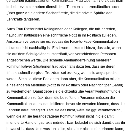
gelagerten papierbasierten Kommunikate. Frau Ober fährt fort, dass man
im Lehrerzimmer neben dienstlichen Themen selbstverständlich auch
„über ganz viele andere Sachen“ rede, die die private Sphäre der
Lehrkräfte tangieren.
Auch Frau Pfeffer bittet Kolleginnen oder Kollegen, die mit ihr reden,
häufig, ihr stattdessen eine schriftliche Notiz in ihr Postfach zu legen.
Ansonsten vergesse sie es, sodass die Face-to-Face-Kommunikation
mitunter nicht nachhaltig ist. Erschwerend kommt hinzu, dass sie, wenn
sie auf dem Schulgelände umherläuft, von verschiedenen Personen
angesprochen werde. Die schnelle Aneinanderreihung mehrerer
kommunikativer Situationen trägt ebenfalls dazu bei, dass sie deren
Inhalte schnell vergisst. Trotzdem sei es okay, wenn sie angesprochen
werde. Sie bittet diese Personen dann aber, die Kommunikation mittels
eines anderen Mediums (Notiz in ihr Postfach oder Nachricht per E-Mail)
zu wiederholen. Damit gebe sie gleichzeitig „die Verantwortung“ für die
Kommunikation zurück, denn die betroffenen Personen müssen die
Kommunikation zuerst neu initiieren, bevor sie erwarten können, dass die
Lehrerin darauf reagiert. Täte sie das nicht, wäre sie ggf. verantwortlich,
wenn die an sie herangetragene Kommunikation nicht in die damit
intendierte Handlungspraxis mündet, bzw. belastet sie sich damit, dass ihr
bewusst ist, dass sie etwas tun sollte, sich aber nicht mehr erinnern kann,