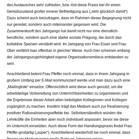
des Austausches sehr zufrieden, bzw. löst diese Praxis bei ihr einen
Gemütszustand großer innerer Befriedigung aus („sehr glücklich damit“).
Dazu scheint auch beizutragen, dass im Rahmen dieser Begegnung nicht
nur geredet, sondern auch miteinander gegessen wird. Die
Zusammenkunft des Jahrgangs hat damit nicht nur eine dienstlich-
berufliche, sondern auch eine starke soziale Prägung, die durch das
kollektive Speisen verstärkt wird. Im Jahrgang von Frau Esser und Frau
Ober verfährt man offenbar in gleicher Weise. Auch hier scheinen entlang
der Jahrgangszugehörigkeit eigene Organisationsmilieus entstanden zu
sein.
Anschließend betont Frau Pfeffer noch einmal, dass in ihrem Jahrgang in
großem Umfang per E-Mail kommuniziert werde und man dazu auch eine
„Mailingliste“ einsetze. Offensichtlich wird diese auch genutzt, um die
arbeitsteilige Vorbereitung von Unterrichtseinheiten zu organisieren und
die Ergebnisse dieser Arbeit allen beteiligten Kolleginnen und Kollegen
zugänglich zu machen. Insofern trägt das Medium auch zur Realisierung
positiver Rationalisierungseffekte bei. Selbstverständlich würden die
Lehrkräfte die Einheiten aber noch individuell anpassen, bevor sie diese
im Unterricht einsetzten. Auch diese Form der Handlungspraxis findet Frau
Pfeffer großartig („super“). Anschließend wiederholt sie noch einmal, dass