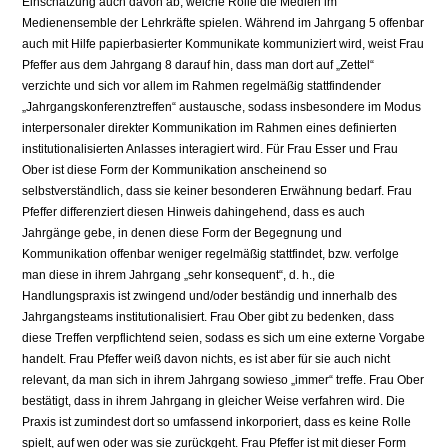
Einschätzung auch davon ab, welche Rolle die Medien im
Medienensemble der Lehrkräfte spielen. Während im Jahrgang 5 offenbar
auch mit Hilfe papierbasierter Kommunikate kommuniziert wird, weist Frau
Pfeffer aus dem Jahrgang 8 darauf hin, dass man dort auf „Zettel“
verzichte und sich vor allem im Rahmen regelmäßig stattfindender
„Jahrgangskonferenztreffen“ austausche, sodass insbesondere im Modus
interpersonaler direkter Kommunikation im Rahmen eines definierten
institutionalisierten Anlasses interagiert wird. Für Frau Esser und Frau
Ober ist diese Form der Kommunikation anscheinend so
selbstverständlich, dass sie keiner besonderen Erwähnung bedarf. Frau
Pfeffer differenziert diesen Hinweis dahingehend, dass es auch
Jahrgänge gebe, in denen diese Form der Begegnung und
Kommunikation offenbar weniger regelmäßig stattfindet, bzw. verfolge
man diese in ihrem Jahrgang „sehr konsequent“, d. h., die
Handlungspraxis ist zwingend und/oder beständig und innerhalb des
Jahrgangsteams institutionalisiert. Frau Ober gibt zu bedenken, dass
diese Treffen verpflichtend seien, sodass es sich um eine externe Vorgabe
handelt. Frau Pfeffer weiß davon nichts, es ist aber für sie auch nicht
relevant, da man sich in ihrem Jahrgang sowieso „immer“ treffe. Frau Ober
bestätigt, dass in ihrem Jahrgang in gleicher Weise verfahren wird. Die
Praxis ist zumindest dort so umfassend inkorporiert, dass es keine Rolle
spielt, auf wen oder was sie zurückgeht. Frau Pfeffer ist mit dieser Form