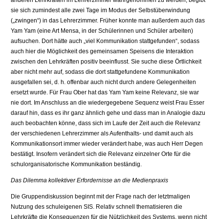
sie sich zumindest alle zwei Tage im Modus der Selbstüberwindung
(„zwingen“) in das Lehrerzimmer. Früher konnte man außerdem auch das
Yam Yam (eine Art Mensa, in der Schülerinnen und Schüler arbeiten)
aufsuchen. Dort hätte auch „viel Kommunikation stattgefunden“, sodass
auch hier die Möglichkeit des gemeinsamen Speisens die Interaktion
zwischen den Lehrkräften positiv beeinflusst. Sie suche diese Örtlichkeit
aber nicht mehr auf, sodass die dort stattgefundene Kommunikation
ausgefallen sei, d. h. offenbar auch nicht durch andere Gelegenheiten
ersetzt wurde. Für Frau Ober hat das Yam Yam keine Relevanz, sie war
nie dort. Im Anschluss an die wiedergegebene Sequenz weist Frau Esser
darauf hin, dass es ihr ganz ähnlich gehe und dass man in Analogie dazu
auch beobachten könne, dass sich im Laufe der Zeit auch die Relevanz
der verschiedenen Lehrerzimmer als Aufenthalts- und damit auch als
Kommunikationsort immer wieder verändert habe, was auch Herr Degen
bestätigt. Insofern verändert sich die Relevanz einzelner Orte für die
schulorganisatorische Kommunikation beständig.
Das Dilemma kollektiver Erfordernisse an die Medienpraxis
Die Gruppendiskussion beginnt mit der Frage nach der letztmaligen
Nutzung des schuleigenen SIS. Relativ schnell thematisieren die
Lehrkräfte die Konsequenzen für die Nützlichkeit des Systems, wenn nicht