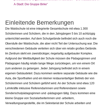
A-Stadt: Die Gruppe Birke“
Einleitende Bemerkungen
Die Waldschule ist eine integrierte Gesamtschule mit etwa 1.300
Schülerinnen und Schülern, die in den Jahrgängen 5 bis 10 achtzügig
unterrichtet werden. Auf dem Schulgelände befindet sich auch noch die
Oberstufe der Waldschule, die aber nicht Teil der Untersuchung war. Die
verschiedenen Gebäude verteilen sich über ein relativ großes Gelände.
Im Zentrum steht ein zweistöckiger, riegelartig aufgebauter Komplex.
Aufgrund der Weitläufigkeit der Schule müssen die Pädagoginnen und
Pädagogen häufig relativ lange Wege zurücklegen, um von einem Ort
zum anderen zu gelangen. Jeder Jahrgang befindet sich in einem
eigenen Gebäudeteil. Dazu kommen weitere separate Gebäude wie die
Aula, die Sporthallen und ein kleiner restaurantartiger Betrieb der von
Schülerinnen und Schülern geführt wird. An der Schule sind etwa 120
Lehrkräfte inklusive Referendarinnen und Referendaren sowie
Sonderschulpädagoginnen und -pädagogen tätig. Dazu kommen eine
kleine Gruppe von Sozialarbeiterinnen und -arbeitern,
Verwaltungsangestellte, die im Sekretariat der Schule arbeiten und