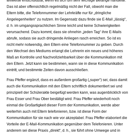
teilweise entschuldbar, wenn es sich um sehr wichtige Belange handelte.
Das ist aber offensichtlich regelmäßig nicht der Fall, obwohl man die
Eltern bitte, die Telefonnummer der Lehrkräfte nur für „dringliche
Angelegenheiten“ zu nutzen. Im Gegensatz dazu finde sie E-Mail „lässig“,
d. h. im umgangssprachlichen Sinne leicht und keine Schwierigkeiten
verursachend. Dazu kommt, dass sie ohnehin „jeden Tag“ ihre E-Mails
abrufe, sodass sie auch dringende Anliegen rasch erreichen. So ist es
nicht mehr notwendig, den Eltern eine Telefonnummer zu geben. Durch
den Wechsel des Mediums erlangt die Lehrerin ein neues und höheres
Maß an Kontrolle und Nachvollziehbarkeit über die Kommunikation mit
den Eltern. Jetzt kann sie bestimmen, wann sie in diese Kommunikation
eintritt, und bestimmte Zeiten davon ausschließen.
Frau Pfeffer ergänzt, dass es außerdem großartig („super“) sei, dass damit
auch die Kommunikation mit den Eltern schriftlich dokumentiert sei und
prinzipiell der Schülerakte beigefügt werden kann, was augenblicklich von
Frau Esser und Frau Ober bestätigt wird. Frau Pfeffer wiederholt noch
einmal die Großartigkeit dieser Form der Kommunikation, werde aber
weiterhin auch mit Eltern telefonieren, bzw. ist diese Form der
Kommunikation für sie nach wie vor akzeptabel. Frau Pfeffer elaboriert die
Vorteile der E-Mail-Kommunikation gegenüber dem Telefonieren. Unter
anderem sei diese Praxis „direkt“, d. h., sie führt ohne Umwege und in