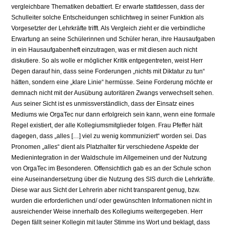
vergleichbare Thematiken debattiert. Er erwarte stattdessen, dass der
Schulleiter solche Entscheidungen schlichtweg in seiner Funktion als
Vorgesetzter der Lehrkräfte trifft. Als Vergleich zieht er die verbindliche
Erwartung an seine Schülerinnen und Schüler heran, ihre Hausaufgaben
in ein Hausaufgabenheft einzutragen, was er mit diesen auch nicht
diskutiere. So als wolle er möglicher Kritik entgegentreten, weist Herr
Degen darauf hin, dass seine Forderungen „nichts mit Diktatur zu tun“
hätten, sondern eine „klare Linie“ hermüsse. Seine Forderung möchte er
demnach nicht mit der Ausübung autoritären Zwangs verwechselt sehen.
Aus seiner Sicht ist es unmissverständlich, dass der Einsatz eines
Mediums wie OrgaTec nur dann erfolgreich sein kann, wenn eine formale
Regel existiert, der alle Kollegiumsmitglieder folgen. Frau Pfeffer hält
dagegen, dass „alles […] viel zu wenig kommuniziert“ worden sei. Das
Pronomen „alles“ dient als Platzhalter für verschiedene Aspekte der
Medienintegration in der Waldschule im Allgemeinen und der Nutzung
von OrgaTec im Besonderen. Offensichtlich gab es an der Schule schon
eine Auseinandersetzung über die Nutzung des SIS durch die Lehrkräfte.
Diese war aus Sicht der Lehrerin aber nicht transparent genug, bzw.
wurden die erforderlichen und/ oder gewünschten Informationen nicht in
ausreichender Weise innerhalb des Kollegiums weitergegeben. Herr
Degen fällt seiner Kollegin mit lauter Stimme ins Wort und beklagt, dass