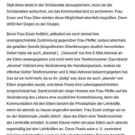
Statt diese direkt in der Schülerakte abzuspeichern, muss sie die
Schülerakten aufsuchen, um das Kommunikat dort zu archivieren. Frau
Esser und Frau Oder würden diese Möglichkeit ebenfalls begrüßen. Dann
stößt Herr Degen zu der Gruppe.
Bevor Frau Esser fortfährt, artikuliert sie noch einmal ihre
uneingeschränkte Zustimmung gegenüber Frau Pfeffer, sodass abermals
die geteilten (berufs-)biografischen Orientierungen deutlich hervortreten.
Daher habe sie auch „diesmal […] bewusst“ nur ihre E-Mail Adresse an
die Eltern weitergegeben und nicht mehr ihre Telefonnummer. Das Adverb
„diesmal“ indiziert eine Veränderung der Handlungspraxis, sodass sie
offenbar bisher Telefonnummer und E-Mail-Adresse bekannt gegeben hat.
Das tut sie nicht mehr, da es ihr „lästig“ war, dass sie auch „abends“ von
Eltern angerufen wurde, und diese Praxis ihre Lebensgewohnheiten
eingeschränkt hat. Damit erhält der obige Hinweis von Frau Pfeffer auf die
Veränderung des Lebens eine zusätzliche Konkretisierung, denn die
Kommunikation mit den Eltern berührt die Privatsphäre der Lehrkräfte,
wenn sie abends zu Hause angerufen werden. Frau Esser zufolge sei es
an der Waldschule „relativ üblich“, dass die Eltern eine Telefonnummer
der Lehrkräfte erhalten. In jeder Klasse riefen ein paar Eltern auch abends
regelmäßig bei den Lehrkräften an. Diese Praxis wäre u. U. zumindest