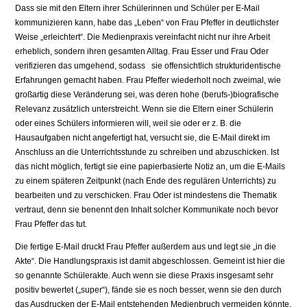
Dass sie mit den Eltern ihrer Schülerinnen und Schüler per E-Mail
kommunizieren kann, habe das „Leben“ von Frau Pfeffer in deutlichster
Weise „erleichtert“. Die Medienpraxis vereinfacht nicht nur ihre Arbeit
erheblich, sondern ihren gesamten Alltag. Frau Esser und Frau Oder
verifizieren das umgehend, sodass sie offensichtlich strukturidentische
Erfahrungen gemacht haben. Frau Pfeffer wiederholt noch zweimal, wie
großartig diese Veränderung sei, was deren hohe (berufs-)biografische
Relevanz zusätzlich unterstreicht. Wenn sie die Eltern einer Schülerin
oder eines Schülers informieren will, weil sie oder er z. B. die
Hausaufgaben nicht angefertigt hat, versucht sie, die E-Mail direkt im
Anschluss an die Unterrichtsstunde zu schreiben und abzuschicken. Ist
das nicht möglich, fertigt sie eine papierbasierte Notiz an, um die E-Mails
zu einem späteren Zeitpunkt (nach Ende des regulären Unterrichts) zu
bearbeiten und zu verschicken. Frau Oder ist mindestens die Thematik
vertraut, denn sie benennt den Inhalt solcher Kommunikate noch bevor
Frau Pfeffer das tut.
Die fertige E-Mail druckt Frau Pfeffer außerdem aus und legt sie „in die
Akte“. Die Handlungspraxis ist damit abgeschlossen. Gemeint ist hier die
so genannte Schülerakte. Auch wenn sie diese Praxis insgesamt sehr
positiv bewertet („super“), fände sie es noch besser, wenn sie den durch
das Ausdrucken der E-Mail entstehenden Medienbruch vermeiden könnte.