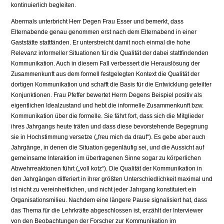
kontinuierlich begleiten.
Abermals unterbricht Herr Degen Frau Esser und bemerkt, dass
Elternabende genau genommen erst nach dem Elternabend in einer
Gaststätte stattfänden. Er unterstreicht damit noch einmal die hohe
Relevanz informeller Situationen für die Qualität der dabei stattfindenden
Kommunikation. Auch in diesem Fall verbessert die Herauslösung der
Zusammenkunft aus dem formell festgelegten Kontext die Qualität der
dortigen Kommunikation und schafft die Basis für die Entwicklung geteilter
Konjunktionen. Frau Pfeffer bewertet Herrn Degens Beispiel positiv als
eigentlichen Idealzustand und hebt die informelle Zusammenkunft bzw.
Kommunikation über die formelle. Sie fährt fort, dass sich die Mitglieder
ihres Jahrgangs heute träfen und dass diese bevorstehende Begegnung
sie in Hochstimmung versetze („freu mich da drauf“). Es gebe aber auch
Jahrgänge, in denen die Situation gegenläufig sei, und die Aussicht auf
gemeinsame Interaktion im übertragenen Sinne sogar zu körperlichen
Abwehrreaktionen führt („voll kotz“). Die Qualität der Kommunikation in
den Jahrgängen differiert in ihrer größten Unterschiedlichkeit maximal und
ist nicht zu vereinheitlichen, und nicht jeder Jahrgang konstituiert ein
Organisationsmilieu. Nachdem eine längere Pause signalisiert hat, dass
das Thema für die Lehrkräfte abgeschlossen ist, erzählt der Interviewer
von den Beobachtungen der Forscher zur Kommunikation im