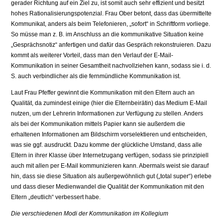
gerader Richtung auf ein Ziel zu, ist somit auch sehr effizient und besitzt
hohes Rationalisierungspotenzial. Frau Ober betont, dass das übermittelte
Kommunikat, anders als beim Telefonieren, „sofort“ in Schriftform vorliege.
So müsse man z. B. im Anschluss an die kommunikative Situation keine
„Gesprächsnotiz“ anfertigen und dafür das Gespräch rekonstruieren. Dazu
kommt als weiterer Vorteil, dass man den Verlauf der E-Mail-
Kommunikation in seiner Gesamtheit nachvollziehen kann, sodass sie i. d.
S. auch verbindlicher als die fernmündliche Kommunikation ist.
Laut Frau Pfeffer gewinnt die Kommunikation mit den Eltern auch an
Qualität, da zumindest einige (hier die Elternbeirätin) das Medium E-Mail
nutzen, um der Lehrerin Informationen zur Verfügung zu stellen. Anders
als bei der Kommunikation mittels Papier kann sie außerdem die
erhaltenen Informationen am Bildschirm vorselektieren und entscheiden,
was sie ggf. ausdruckt. Dazu komme der glückliche Umstand, dass alle
Eltern in ihrer Klasse über Internetzugang verfügen, sodass sie prinzipiell
auch mit allen per E-Mail kommunizieren kann. Abermals weist sie darauf
hin, dass sie diese Situation als außergewöhnlich gut („total super“) erlebe
und dass dieser Medienwandel die Qualität der Kommunikation mit den
Eltern „deutlich“ verbessert habe.
Die verschiedenen Modi der Kommunikation im Kollegium