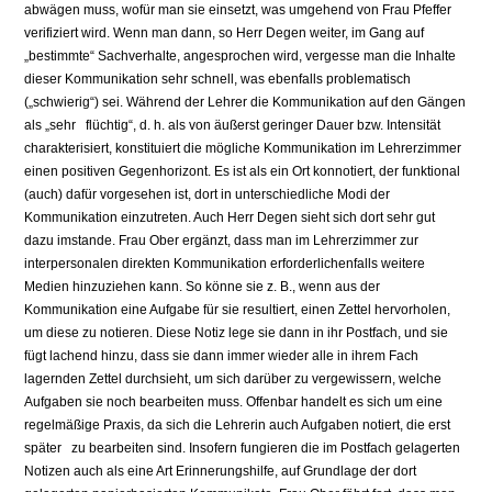
abwägen muss, wofür man sie einsetzt, was umgehend von Frau Pfeffer
verifiziert wird. Wenn man dann, so Herr Degen weiter, im Gang auf
„bestimmte“ Sachverhalte, angesprochen wird, vergesse man die Inhalte
dieser Kommunikation sehr schnell, was ebenfalls problematisch
(„schwierig“) sei. Während der Lehrer die Kommunikation auf den Gängen
als „sehr flüchtig“, d. h. als von äußerst geringer Dauer bzw. Intensität
charakterisiert, konstituiert die mögliche Kommunikation im Lehrerzimmer
einen positiven Gegenhorizont. Es ist als ein Ort konnotiert, der funktional
(auch) dafür vorgesehen ist, dort in unterschiedliche Modi der
Kommunikation einzutreten. Auch Herr Degen sieht sich dort sehr gut
dazu imstande. Frau Ober ergänzt, dass man im Lehrerzimmer zur
interpersonalen direkten Kommunikation erforderlichenfalls weitere
Medien hinzuziehen kann. So könne sie z. B., wenn aus der
Kommunikation eine Aufgabe für sie resultiert, einen Zettel hervorholen,
um diese zu notieren. Diese Notiz lege sie dann in ihr Postfach, und sie
fügt lachend hinzu, dass sie dann immer wieder alle in ihrem Fach
lagernden Zettel durchsieht, um sich darüber zu vergewissern, welche
Aufgaben sie noch bearbeiten muss. Offenbar handelt es sich um eine
regelmäßige Praxis, da sich die Lehrerin auch Aufgaben notiert, die erst
später zu bearbeiten sind. Insofern fungieren die im Postfach gelagerten
Notizen auch als eine Art Erinnerungshilfe, auf Grundlage der dort