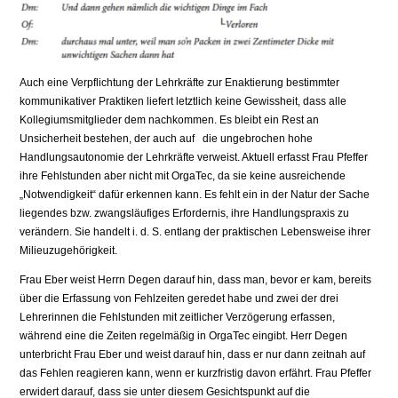
Auch eine Verpflichtung der Lehrkräfte zur Enaktierung bestimmter
kommunikativer Praktiken liefert letztlich keine Gewissheit, dass alle
Kollegiumsmitglieder dem nachkommen. Es bleibt ein Rest an
Unsicherheit bestehen, der auch auf die ungebrochen hohe
Handlungsautonomie der Lehrkräfte verweist. Aktuell erfasst Frau Pfeffer
ihre Fehlstunden aber nicht mit OrgaTec, da sie keine ausreichende
„Notwendigkeit“ dafür erkennen kann. Es fehlt ein in der Natur der Sache
liegendes bzw. zwangsläufiges Erfordernis, ihre Handlungspraxis zu
verändern. Sie handelt i. d. S. entlang der praktischen Lebensweise ihrer
Milieuzugehörigkeit.
Frau Eber weist Herrn Degen darauf hin, dass man, bevor er kam, bereits
über die Erfassung von Fehlzeiten geredet habe und zwei der drei
Lehrerinnen die Fehlstunden mit zeitlicher Verzögerung erfassen,
während eine die Zeiten regelmäßig in OrgaTec eingibt. Herr Degen
unterbricht Frau Eber und weist darauf hin, dass er nur dann zeitnah auf
das Fehlen reagieren kann, wenn er kurzfristig davon erfährt. Frau Pfeffer
erwidert darauf, dass sie unter diesem Gesichtspunkt auf die