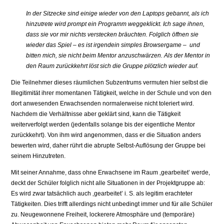
In der Sitzecke sind einige wieder von den Laptops gebannt, als ich
hinzutrete wird prompt ein Programm weggeklickt. Ich sage ihnen,
dass sie vor mir nichts verstecken bräuchten. Folglich öffnen sie
wieder das Spiel – es ist irgendein simples Browsergame – und
bitten mich, sie nicht beim Mentor anzuschwärzen. Als der Mentor in
den Raum zurückkehrt löst sich die Gruppe plötzlich wieder auf.
Die Teilnehmer dieses räumlichen Subzentrums vermuten hier selbst die
Illegitimität ihrer momentanen Tätigkeit, welche in der Schule und von den
dort anwesenden Erwachsenden normalerweise nicht toleriert wird.
Nachdem die Verhältnisse aber geklärt sind, kann die Tätigkeit
weiterverfolgt werden (jedenfalls solange bis der eigentliche Mentor
zurückkehrt). Von ihm wird angenommen, dass er die Situation anders
bewerten wird, daher rührt die abrupte Selbst-Auflösung der Gruppe bei
seinem Hinzutreten.
Mit seiner Annahme, dass ohne Erwachsene im Raum ‚gearbeitet’ werde,
deckt der Schüler folglich nicht alle Situationen in der Projektgruppe ab:
Es wird zwar tatsächlich auch ‚gearbeitet’ i. S. als legitim erachteter
Tätigkeiten. Dies trifft allerdings nicht unbedingt immer und für alle Schüler
zu. Neugewonnene Freiheit, lockerere Atmosphäre und (temporäre)