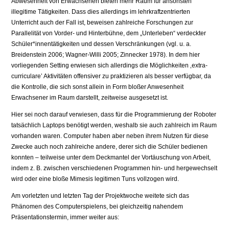
Abwesenheit von Erwachsenen bieten mehr Raum für ansonsten
illegitime Tätigkeiten. Dass dies allerdings im lehrkraftzentrierten
Unterricht auch der Fall ist, beweisen zahlreiche Forschungen zur
Parallelität von Vorder- und Hinterbühne, dem „Unterleben“ verdeckter
Schüler*innentätigkeiten und dessen Verschränkungen (vgl. u. a.
Breidenstein 2006; Wagner-Willi 2005; Zinnecker 1978). In dem hier
vorliegenden Setting erwiesen sich allerdings die Möglichkeiten ‚extra-
curriculare’ Aktivitäten offensiver zu praktizieren als besser verfügbar, da
die Kontrolle, die sich sonst allein in Form bloßer Anwesenheit
Erwachsener im Raum darstellt, zeitweise ausgesetzt ist.
Hier sei noch darauf verwiesen, dass für die Programmierung der Roboter
tatsächlich Laptops benötigt werden, weshalb sie auch zahlreich im Raum
vorhanden waren. Computer haben aber neben ihrem Nutzen für diese
Zwecke auch noch zahlreiche andere, derer sich die Schüler bedienen
konnten – teilweise unter dem Deckmantel der Vortäuschung von Arbeit,
indem z. B. zwischen verschiedenen Programmen hin- und hergewechselt
wird oder eine bloße Mimesis legitimen Tuns vollzogen wird.
Am vorletzten und letzten Tag der Projektwoche weitete sich das
Phänomen des Computerspielens, bei gleichzeitig nahendem
Präsentationstermin, immer weiter aus: