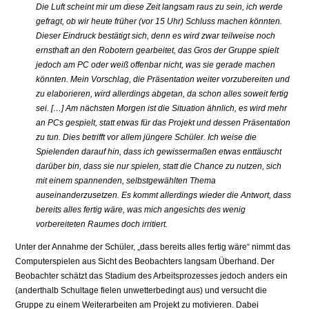
Die Luft scheint mir um diese Zeit langsam raus zu sein, ich werde
gefragt, ob wir heute früher (vor 15 Uhr) Schluss machen könnten.
Dieser Eindruck bestätigt sich, denn es wird zwar teilweise noch
ernsthaft an den Robotern gearbeitet, das Gros der Gruppe spielt
jedoch am PC oder weiß offenbar nicht, was sie gerade machen
könnten. Mein Vorschlag, die Präsentation weiter vorzubereiten und
zu elaborieren, wird allerdings abgetan, da schon alles soweit fertig
sei. […] Am nächsten Morgen ist die Situation ähnlich, es wird mehr
an PCs gespielt, statt etwas für das Projekt und dessen Präsentation
zu tun. Dies betrifft vor allem jüngere Schüler. Ich weise die
Spielenden darauf hin, dass ich gewissermaßen etwas enttäuscht
darüber bin, dass sie nur spielen, statt die Chance zu nutzen, sich
mit einem spannenden, selbstgewählten Thema
auseinanderzusetzen. Es kommt allerdings wieder die Antwort, dass
bereits alles fertig wäre, was mich angesichts des wenig
vorbereiteten Raumes doch irritiert.
Unter der Annahme der Schüler, „dass bereits alles fertig wäre“ nimmt das
Computerspielen aus Sicht des Beobachters langsam Überhand. Der
Beobachter schätzt das Stadium des Arbeitsprozesses jedoch anders ein
(anderthalb Schultage fielen unwetterbedingt aus) und versucht die
Gruppe zu einem Weiterarbeiten am Projekt zu motivieren. Dabei