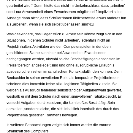
gearbeitet wird.“ Denn, hieße das nicht im Umkehrschluss, dass ‚arbeiten’
sonst nur Anwesenheit eines Erwachsenen möglich sei? Impliziert seine
Aussage dann nicht, dass Schüler*innen üblicherweise etwas anderes tun
als ‚arbeiten’, wenn sie sich selbst überlassen sind?[1]
Was das Andere, das Gegenstück zu Arbeit sein könnte zeigt sich in den
Situationen, in denen Schüler nicht ‚arbeiten’, jedenfalls nicht an
Projektinhalten. Aktivitäten wie den Computerspielen in der oben
geschilderten Szene kann hier bei Abwesenheit Erwachsener
nachgegangen werden, obwohl solche Beschäftigungen ansonsten im
Freizeitbereich angesiedelt sind und ohne ausdrückliche Erlaubnis
ausgesprochen selten im schulischem Kontext stattfinden können. Dem
Beobachter in seiner erweiterten Rolle als temporärer Projektbetreuer
scheinen dies immerhin keine allzu legitimen Tätigkeiten zu sein. Sie
werden als Ausdruck fehlender selbstständiger Aufgabenwahl gewertet,
weshalb er mit dem Schüler nach einer ‚sinnvolleren’ Tätigkeit sucht. Er
versucht Aufgaben durchzusetzen, die kein bloßes Beschäftigt-Sein
darstellen, sondern solche, die sich inhaltlich innerhalb des durch das
Projektthema gesetzten Rahmens bewegen.
In weiteren Beobachtungen zeigte sich immer wieder die enorme
Strahlkraft des Computers: