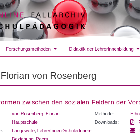
Forschungsmethoden
Didaktik der LehrerInnenbildung
:
Florian von Rosenberg
formen zwischen den sozialen Feldern der Vor
von Rosenberg, Florian
Methode:
Ethn
Hauptschule
Downloads:
e:
Langeweile
,
LehrerInnen-SchülerInnen-
Beziehung
,
Peers
,