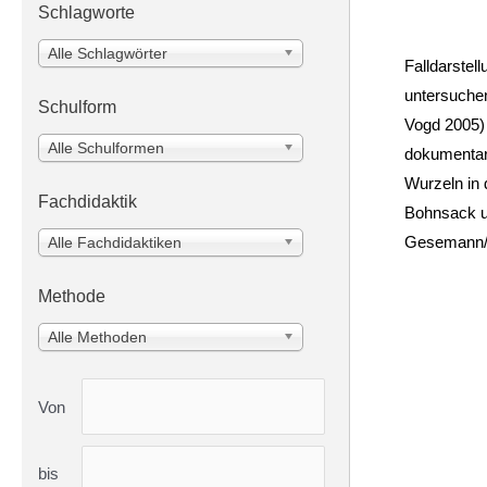
Schlagworte
Alle Schlagwörter
Falldarste
untersuche
Schulform
Vogd 2005) 
Alle Schulformen
dokumentari
Wurzeln in 
Fachdidaktik
Bohnsack u
Gesemann/N
Alle Fachdidaktiken
Methode
Alle Methoden
Von
bis