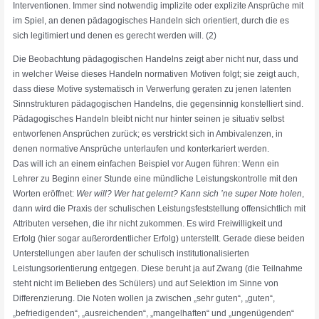
Interventionen. Immer sind notwendig implizite oder explizite Ansprüche mit
im Spiel, an denen pädagogisches Handeln sich orientiert, durch die es
sich legitimiert und denen es gerecht werden will. (2)
Die Beobachtung pädagogischen Handelns zeigt aber nicht nur, dass und
in welcher Weise dieses Handeln normativen Motiven folgt; sie zeigt auch,
dass diese Motive systematisch in Verwerfung geraten zu jenen latenten
Sinnstrukturen pädagogischen Handelns, die gegensinnig konstelliert sind.
Pädagogisches Handeln bleibt nicht nur hinter seinen je situativ selbst
entworfenen Ansprüchen zurück; es verstrickt sich in Ambivalenzen, in
denen normative Ansprüche unterlaufen und konterkariert werden.
Das will ich an einem einfachen Beispiel vor Augen führen: Wenn ein
Lehrer zu Beginn einer Stunde eine mündliche Leistungskontrolle mit den
Worten eröffnet:
Wer will? Wer hat gelernt? Kann sich ’ne super Note holen
,
dann wird die Praxis der schulischen Leistungsfeststellung offensichtlich mit
Attributen versehen, die ihr nicht zukommen. Es wird Freiwilligkeit und
Erfolg (hier sogar außerordentlicher Erfolg) unterstellt. Gerade diese beiden
Unterstellungen aber laufen der schulisch institutionalisierten
Leistungsorientierung entgegen. Diese beruht ja auf Zwang (die Teilnahme
steht nicht im Belieben des Schülers) und auf Selektion im Sinne von
Differenzierung. Die Noten wollen ja zwischen „sehr guten“, „guten“,
„befriedigenden“, „ausreichenden“, „mangelhaften“ und „ungenügenden“