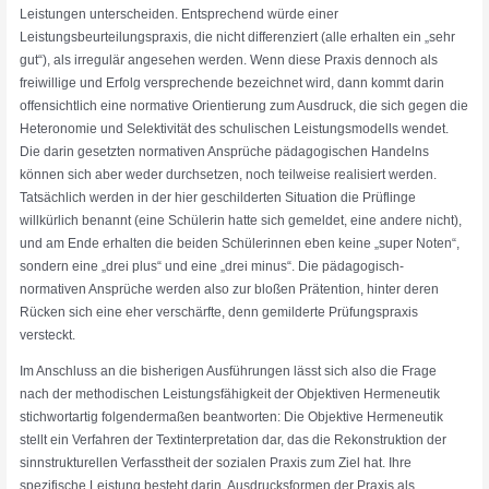
Leistungen unterscheiden. Entsprechend würde einer
Leistungsbeurteilungspraxis, die nicht differenziert (alle erhalten ein „sehr
gut“), als irregulär angesehen werden. Wenn diese Praxis dennoch als
freiwillige und Erfolg versprechende bezeichnet wird, dann kommt darin
offensichtlich eine normative Orientierung zum Ausdruck, die sich gegen die
Heteronomie und Selektivität des schulischen Leistungsmodells wendet.
Die darin gesetzten normativen Ansprüche pädagogischen Handelns
können sich aber weder durchsetzen, noch teilweise realisiert werden.
Tatsächlich werden in der hier geschilderten Situation die Prüflinge
willkürlich benannt (eine Schülerin hatte sich gemeldet, eine andere nicht),
und am Ende erhalten die beiden Schülerinnen eben keine „super Noten“,
sondern eine „drei plus“ und eine „drei minus“. Die pädagogisch-
normativen Ansprüche werden also zur bloßen Prätention, hinter deren
Rücken sich eine eher verschärfte, denn gemilderte Prüfungspraxis
versteckt.
Im Anschluss an die bisherigen Ausführungen lässt sich also die Frage
nach der methodischen Leistungsfähigkeit der Objektiven Hermeneutik
stichwortartig folgendermaßen beantworten: Die Objektive Hermeneutik
stellt ein Verfahren der Textinterpretation dar, das die Rekonstruktion der
sinnstrukturellen Verfasstheit der sozialen Praxis zum Ziel hat. Ihre
spezifische Leistung besteht darin, Ausdrucksformen der Praxis als