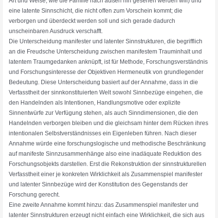
Art und Weise, wie die Familie nach außen hin gesehen werden will) und
eine latente Sinnschicht, die nicht offen zum Vorschein kommt; die
verborgen und überdeckt werden soll und sich gerade dadurch
unscheinbaren Ausdruck verschafft.
Die Unterscheidung manifester und latenter Sinnstrukturen, die begrifflich
an die Freudsche Unterscheidung zwischen manifestem Trauminhalt und
latentem Traumgedanken anknüpft, ist für Methode, Forschungsverständnis
und Forschungsinteresse der Objektiven Hermeneutik von grundlegender
Bedeutung. Diese Unterscheidung basiert auf der Annahme, dass in die
Verfasstheit der sinnkonstituierten Welt sowohl Sinnbezüge eingehen, die
den Handelnden als Intentionen, Handlungsmotive oder explizite
Sinnentwürfe zur Verfügung stehen, als auch Sinndimensionen, die den
Handelnden verborgen bleiben und die gleichsam hinter dem Rücken ihres
intentionalen Selbstverständnisses ein Eigenleben führen. Nach dieser
Annahme würde eine forschungslogische und methodische Beschränkung
auf manifeste Sinnzusammenhänge also eine inadäquate Reduktion des
Forschungsobjekts darstellen. Erst die Rekonstruktion der sinnstrukturellen
Verfasstheit einer je konkreten Wirklichkeit als Zusammenspiel manifester
und latenter Sinnbezüge wird der Konstitution des Gegenstands der
Forschung gerecht.
Eine zweite Annahme kommt hinzu: das Zusammenspiel manifester und
latenter Sinnstrukturen erzeugt nicht einfach eine Wirklichkeit, die sich aus