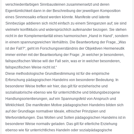
verschiedenfarbigen Sinnbausteinen zusammensetzt und deren
Eigentümlichkeit dann in der Beschreibung der jeweiligen Komposition
eines Sinnmosaiks erfasst werden könnte. Manifeste und latente
Sinnbezüge addieren sich nicht einfach zu einem Sinnganzen auf; sie sind
vielmehr konfliktuös und widersprüchlich aufeinander bezogen. Sie stehen
nicht in der Komplementarität eines harmonischen „Hand in Hand“, sondern
in einem spannungsreichen Verhältnis. Die Beantwortung der Frage, „Was
ist der Fall?“, geht im Forschungsverständnis der Objektiven Hermeneutik
immer einher mit der Beantwortung der Frage: „In welcher je besonderen,
fallspezifischen Weise will der Fall sein, was er in welcher besonderen,
fallspezifischen Weise nicht ist.“
Diese methodologische Grundbestimmung ist für die empirische
Erforschung pädagogischen Handelns von besonderer Bedeutung. In
besonderer Weise treffen wir hier, das gilt für erzieherische und
sozialisatorische ebenso wie für unterrichtliche und bildungsbezogene
Handlungsorientierungen, auf ein Spannungsfeld von Anspruch und
Wirklichkeit. Die manifesten Motive pädagogischen Handelns bilden sich
auf der Grundlage normativer Ideale, ethischer Prinzipien und
Wertvorstellungen. Das Wollen und Sollen pädagogischen Handelns ist in
besonderer Weise normativ geladen. Das gilt für elterliche Erziehung
ebenso wie für unterrichtliches Handeln oder sozialpädagogische