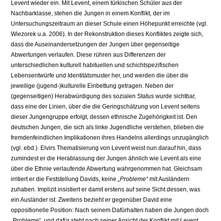
Levent wieder ein. Mit Levent, einem türkischen Schüler aus der
Nachbarklasse, stehen die Jungen in einem Konflikt, der im
Untersuchungszeitraum an dieser Schule einen Höhepunkt erreichte (vgl.
Wiezorek u.a. 2006). In der Rekonstruktion dieses Konfliktes zeigte sich,
dass die Auseinandersetzungen der Jungen über gegenseitige
Abwertungen verlaufen. Diese rühren aus Differenzen der
unterschiedlichen kulturell habituellen und schichtspezifischen
Lebensentwürfe und Identitätsmuster her, und werden die über die
jeweilige (jugend-)kulturelle Einbettung getragen. Neben der
(gegenseitigen) Herabwürdigung des sozialen Status wurde sichtbar,
dass eine der Linien, über die die Geringschätzung von Levent seitens
dieser Jungengruppe erfolgt, dessen ethnische Zugehörigkeit ist. Den
deutschen Jungen, die sich als linke Jugendliche verstehen, blieben die
fremdenfeindlichen Implikationen ihres Handelns allerdings unzugänglich
(vgl. ebd.). Elvirs Thematisierung von Levent weist nun darauf hin, dass
zumindest er die Herablassung der Jungen ähnlich wie Levent als eine
über die Ethnie verlaufende Abwertung wahrgenommen hat. Gleichsam
irritiert er die Feststellung Davids, keine
„Probleme“
mit Ausländern
zuhaben. Implizit insistiert er damit erstens auf seine Sicht dessen, was
ein Ausländer ist. Zweitens bezieht er gegenüber David eine
oppositionelle Position: Nach seinem Dafürhalten haben die Jungen doch
„Probleme“, und dafür steht nach seiner Ansicht der Konflikt mit Levent.