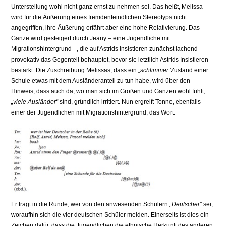
Unterstellung wohl nicht ganz ernst zu nehmen sei. Das heißt, Melissa
wird für die Äußerung eines fremdenfeindlichen Stereotyps nicht
angegriffen, ihre Äußerung erfährt aber eine hohe Relativierung. Das
Ganze wird gesteigert durch Jeany – eine Jugendliche mit
Migrationshintergrund –, die auf Astrids Insistieren zunächst lachend-
provokativ das Gegenteil behauptet, bevor sie letztlich Astrids Insistieren
bestärkt: Die Zuschreibung Melissas, dass ein
„schlimmer“
Zustand einer
Schule etwas mit dem Ausländeranteil zu tun habe, wird über den
Hinweis, dass auch da, wo man sich im Großen und Ganzen wohl fühlt,
„viele Ausländer“
sind, gründlich irritiert. Nun ergreift Tonne, ebenfalls
einer der Jugendlichen mit Migrationshintergrund, das Wort:
Er fragt in die Runde, wer von den anwesenden Schülern
„Deutscher“
sei,
woraufhin sich die vier deutschen Schüler melden. Einerseits ist dies ein
Zeichen dafür, dass die Jugendlichen die ethnische Herkunft des anderen