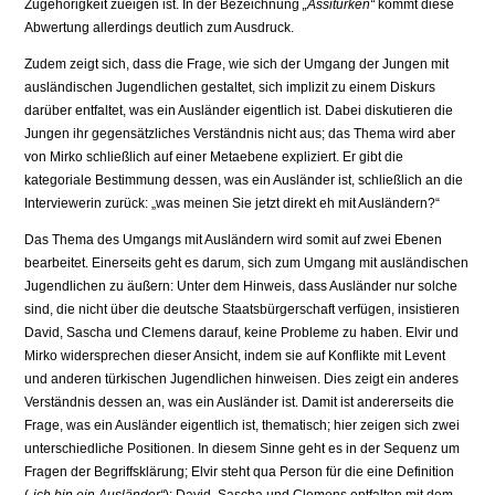
Zugehörigkeit zueigen ist. In der Bezeichnung
„Assitürken“
kommt diese
Abwertung allerdings deutlich zum Ausdruck.
Zudem zeigt sich, dass die Frage, wie sich der Umgang der Jungen mit
ausländischen Jugendlichen gestaltet, sich implizit zu einem Diskurs
darüber entfaltet, was ein Ausländer eigentlich ist. Dabei diskutieren die
Jungen ihr gegensätzliches Verständnis nicht aus; das Thema wird aber
von Mirko schließlich auf einer Metaebene expliziert. Er gibt die
kategoriale Bestimmung dessen, was ein Ausländer ist, schließlich an die
Interviewerin zurück: „was meinen Sie jetzt direkt eh mit Ausländern?“
Das Thema des Umgangs mit Ausländern wird somit auf zwei Ebenen
bearbeitet. Einerseits geht es darum, sich zum Umgang mit ausländischen
Jugendlichen zu äußern: Unter dem Hinweis, dass Ausländer nur solche
sind, die nicht über die deutsche Staatsbürgerschaft verfügen, insistieren
David, Sascha und Clemens darauf, keine Probleme zu haben. Elvir und
Mirko widersprechen dieser Ansicht, indem sie auf Konflikte mit Levent
und anderen türkischen Jugendlichen hinweisen. Dies zeigt ein anderes
Verständnis dessen an, was ein Ausländer ist. Damit ist andererseits die
Frage, was ein Ausländer eigentlich ist, thematisch; hier zeigen sich zwei
unterschiedliche Positionen. In diesem Sinne geht es in der Sequenz um
Fragen der Begriffsklärung; Elvir steht qua Person für die eine Definition