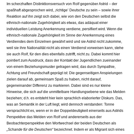
Im scherzhaften Distinktionsversuch von Rolf gegenüber Astrid – der
spaßhaft abgesprochen wird, ‚richtige’ Deutsche zu sein – sowie ihrer
Reaktion auf ihn zeigt sich dabei, wie von den Deutschen selbst die
ethnisch-nationale Zugehörigkeit als etwas, das adäquat einer
individuellen Leistung Anerkennung verdiene, persifliert wird. Wenn die
ethnisch-nationale Zugehörigkeit im Sinne der Anerkennung eines
Verdienstes dem Einzelnen gewährt wird und sie Astrid nicht zukomme,
weil sie ihre Nationalität nicht als einen Verdienst vorweisen kann, stehe
sie auch Rolf, für den dies ebenfalls zutrifft, nicht zu. Dabei kommt hier
pointiert zum Ausdruck, dass der Kontakt der Jugendlichen zueinander
von einem Beziehungsmuster getragen wird, das durch Sympathie,
Achtung und Freundschaft geprägt ist: Die gegenseitigen Anspielungen
zielen darauf ab, gemeinsam Spaß zu haben, nicht darauf,
gegeneinander Differenz zu markieren. Dabei sind es nur kleine
Hinweise, die sich auf die unmittelbare Handlungsebene wie das Melden
beziehen; d.h. es entsteht hier kein sprachlich elaborierter Diskurs. Das,
was an Semantik in der Luft liegt, wird dennoch verstanden: Tonne
versprachlicht es, wenn er in der Doppeldeutigkeit einerseits aus Astrids
Perspektive das Melden von Rolf und andererseits aus der
Beobachterperspektive den Wortwechsel der beiden Deutschen als
„Schande für die Deutschen“
bezeichnet. Indem er als Migrant sich eines