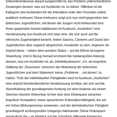
Erkenntnisinteresse darauf ausgerichtet ist, das Problem unterschiedlicher
Deutungen dessen, was ein Ausländer ist, zu klären. Offenbar ist die
Kategorie des Ausländers für die Interaktion unter den Freunden selbst
praktisch irrelevant. Diese Irrelevanz zeigt sich nun nicht gegenüber den
türkischen Jugendlichen, mit denen die Jungen nicht befreundet sind.
Ihnen gegenüber kommt stattdessen im Ausdruck
„Assitürken“
eine
Herablassung zum Ausdruck und zwar eine, die sich auch auf die
ethnische Zugehörigkeit bezieht. Indem Sascha, Clemens und David den
Jugendlichen aber zugleich absprechen, Ausländer zu sein, negieren sie
implizit diese – neben dem sozialen Status – auf die Ethnie bezogene
Abwertung. Und in Bezug hierauf erscheint die metakognitive Klärung
dessen, was ein Ausländer ist, als ‚Intellektualisieren’, d.h. als kognitive
Glättung der ‚Dissonanz’ zwischen der Abwertung der türkischen
Jugendlichen und dem Statement, keine
„Probleme… mit denen“
zu
haben: Trotz der intellektuellen Fähigkeiten wird im Ausdruck
„Assitürken“
eine implizit fremdenfeindliche Herablassung sichtbar, die sich auf die
Vorenthaltung der grundlegenden Achtung vor dem Anderen als einem
Gleichen bezieht. Erkennbar ist hier also eine Diskrepanz zwischen
kognitiver Kompetenz sowie sprachlicher Elaborationsfähigkeit, die auf
ein hohes Bildungsniveau verweisen, und der demokratischen Fähigkeit
grundlegend achtungsvollen Umgangs miteinander. Diese Diskrepanz
verdeutlicht die – im Hinblick auf die Schulform differente Förderung