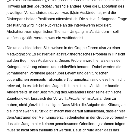
(
„ich bin ein Ausländer“
); David, Sascha und Clemens entfalten mit dem
Hinweis auf den
„deutschen Pass“
die andere. Über die Elaboration des
jeweiligen Verständnisses davon, was (k)ein Ausländer ist, wird die
Diskrepanz beider Positionen offensichtlich. Die sich aufdrängende Frage
der Klärung wird in der Rückfrage an die Interviewerin expliziert.
Abstrahiert vom eigentlichen Thema – Umgang mit Ausländern – soll
zunächst geklärt werden, was ein Ausländer ist.
Die unterschiedlichen Sichtweisen in der Gruppe führen also zu einer
Metakognition: Es existiert ein abstrakt theoretisches Problem in Hinsicht
auf den Begriff des Ausländers. Dieses Problem wird hier als eines der
Kategorienklärung erkannt und schließlich benannt: Dabei werden die
vorhandenen Vorurteile gegenüber Levent und den türkischen
Jugendlichen einerseits ‚rationalisiert’; pragmatisch sind diese hier nicht
relevant, da es sich bei den Jugendlichen nicht um Ausländer handle.
Andererseits, in der Bestimmung des Ausländers über seine ethnische
Zugehörigkeit, lässt sich der Vorwurf,
„Probleme“
mit Ausländern zu
haben, nicht gänzlich beseitigen. Dass Mirko die Aufgabe der Klärung an
die Interviewerin zurück gibt, macht hier darauf aufmerksam, dass er hier
dem Austragen der Meinungsverschiedenheiten in der Gruppe vorbeugt –
dass die Jungen hier keinem gemeinsamen Orientierungsrahmen folgen,
muss so nicht offen thematisiert werden. Deutlich wird aber, dass das