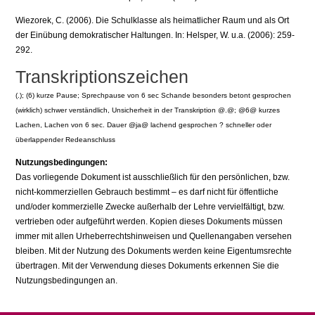
Wiezorek, C. (2006). Die Schulklasse als heimatlicher Raum und als Ort
der Einübung demokratischer Haltungen. In: Helsper, W. u.a. (2006): 259-
292.
Transkriptionszeichen
(.); (6) kurze Pause; Sprechpause von 6 sec Schande besonders betont gesprochen
(wirklich) schwer verständlich, Unsicherheit in der Transkription @.@; @6@ kurzes
Lachen, Lachen von 6 sec. Dauer @ja@ lachend gesprochen ? schneller oder
überlappender Redeanschluss
Nutzungsbedingungen:
Das vorliegende Dokument ist ausschließlich für den persönlichen, bzw.
nicht-kommerziellen Gebrauch bestimmt – es darf nicht für öffentliche
und/oder kommerzielle Zwecke außerhalb der Lehre vervielfältigt, bzw.
vertrieben oder aufgeführt werden. Kopien dieses Dokuments müssen
immer mit allen Urheberrechtshinweisen und Quellenangaben versehen
bleiben. Mit der Nutzung des Dokuments werden keine Eigentumsrechte
übertragen. Mit der Verwendung dieses Dokuments erkennen Sie die
Nutzungsbedingungen an.