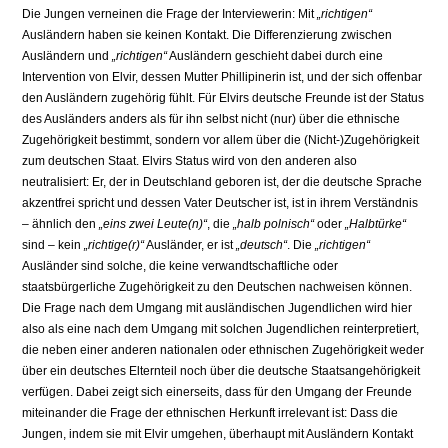
Die Jungen verneinen die Frage der Interviewerin: Mit
„richtigen“
Ausländern haben sie keinen Kontakt. Die Differenzierung zwischen
Ausländern und
„richtigen“
Ausländern geschieht dabei durch eine
Intervention von Elvir, dessen Mutter Phillipinerin ist, und der sich offenbar
den Ausländern zugehörig fühlt. Für Elvirs deutsche Freunde ist der Status
des Ausländers anders als für ihn selbst nicht (nur) über die ethnische
Zugehörigkeit bestimmt, sondern vor allem über die (Nicht-)Zugehörigkeit
zum deutschen Staat. Elvirs Status wird von den anderen also
neutralisiert: Er, der in Deutschland geboren ist, der die deutsche Sprache
akzentfrei spricht und dessen Vater Deutscher ist, ist in ihrem Verständnis
– ähnlich den
„eins zwei Leute(n)“
, die
„halb polnisch“
oder
„Halbtürke“
sind – kein
„richtige(r)“
Ausländer, er ist
„deutsch“
. Die
„richtigen“
Ausländer sind solche, die keine verwandtschaftliche oder
staatsbürgerliche Zugehörigkeit zu den Deutschen nachweisen können.
Die Frage nach dem Umgang mit ausländischen Jugendlichen wird hier
also als eine nach dem Umgang mit solchen Jugendlichen reinterpretiert,
die neben einer anderen nationalen oder ethnischen Zugehörigkeit weder
über ein deutsches Elternteil noch über die deutsche Staatsangehörigkeit
verfügen. Dabei zeigt sich einerseits, dass für den Umgang der Freunde
miteinander die Frage der ethnischen Herkunft irrelevant ist: Dass die
Jungen, indem sie mit Elvir umgehen, überhaupt mit Ausländern Kontakt