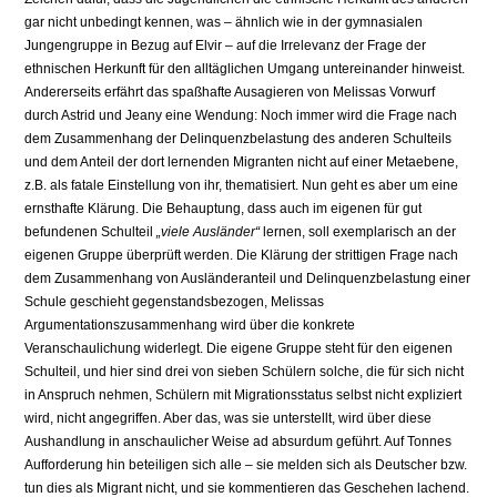
gar nicht unbedingt kennen, was – ähnlich wie in der gymnasialen
Jungengruppe in Bezug auf Elvir – auf die Irrelevanz der Frage der
ethnischen Herkunft für den alltäglichen Umgang untereinander hinweist.
Andererseits erfährt das spaßhafte Ausagieren von Melissas Vorwurf
durch Astrid und Jeany eine Wendung: Noch immer wird die Frage nach
dem Zusammenhang der Delinquenzbelastung des anderen Schulteils
und dem Anteil der dort lernenden Migranten nicht auf einer Metaebene,
z.B. als fatale Einstellung von ihr, thematisiert. Nun geht es aber um eine
ernsthafte Klärung. Die Behauptung, dass auch im eigenen für gut
befundenen Schulteil
„viele Ausländer“
lernen, soll exemplarisch an der
eigenen Gruppe überprüft werden. Die Klärung der strittigen Frage nach
dem Zusammenhang von Ausländeranteil und Delinquenzbelastung einer
Schule geschieht gegenstandsbezogen, Melissas
Argumentationszusammenhang wird über die konkrete
Veranschaulichung widerlegt. Die eigene Gruppe steht für den eigenen
Schulteil, und hier sind drei von sieben Schülern solche, die für sich nicht
in Anspruch nehmen, Schülern mit Migrationsstatus selbst nicht expliziert
wird, nicht angegriffen. Aber das, was sie unterstellt, wird über diese
Aushandlung in anschaulicher Weise ad absurdum geführt. Auf Tonnes
Aufforderung hin beteiligen sich alle – sie melden sich als Deutscher bzw.
tun dies als Migrant nicht, und sie kommentieren das Geschehen lachend.