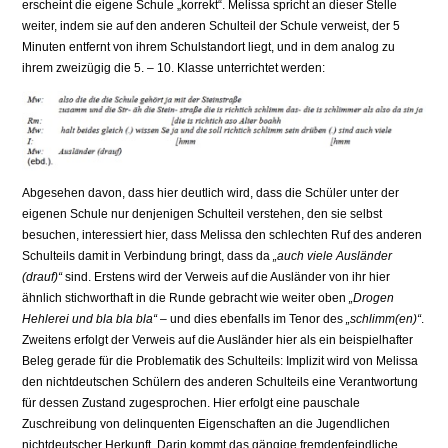
erscheint die eigene Schule „korrekt“. Melissa spricht an dieser Stelle
weiter, indem sie auf den anderen Schulteil der Schule verweist, der 5
Minuten entfernt von ihrem Schulstandort liegt, und in dem analog zu
ihrem zweizügig die 5. – 10. Klasse unterrichtet werden:
Abgesehen davon, dass hier deutlich wird, dass die Schüler unter der
eigenen Schule nur denjenigen Schulteil verstehen, den sie selbst
besuchen, interessiert hier, dass Melissa den schlechten Ruf des anderen
Schulteils damit in Verbindung bringt, dass da
„auch viele Ausländer
(drauf)“
sind. Erstens wird der Verweis auf die Ausländer von ihr hier
ähnlich stichworthaft in die Runde gebracht wie weiter oben
„Drogen
Hehlerei und bla bla bla“
– und dies ebenfalls im Tenor des
„schlimm(en)“
.
Zweitens erfolgt der Verweis auf die Ausländer hier als ein beispielhafter
Beleg gerade für die Problematik des Schulteils: Implizit wird von Melissa
den nichtdeutschen Schülern des anderen Schulteils eine Verantwortung
für dessen Zustand zugesprochen. Hier erfolgt eine pauschale
Zuschreibung von delinquenten Eigenschaften an die Jugendlichen
nichtdeutscher Herkunft. Darin kommt das gängige fremdenfeindliche