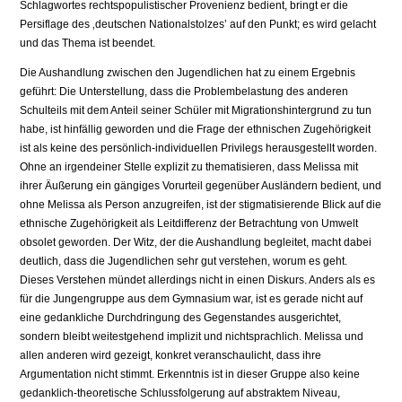
Schlagwortes rechtspopulistischer Provenienz bedient, bringt er die
Persiflage des ‚deutschen Nationalstolzes’ auf den Punkt; es wird gelacht
und das Thema ist beendet.
Die Aushandlung zwischen den Jugendlichen hat zu einem Ergebnis
geführt: Die Unterstellung, dass die Problembelastung des anderen
Schulteils mit dem Anteil seiner Schüler mit Migrationshintergrund zu tun
habe, ist hinfällig geworden und die Frage der ethnischen Zugehörigkeit
ist als keine des persönlich-individuellen Privilegs herausgestellt worden.
Ohne an irgendeiner Stelle explizit zu thematisieren, dass Melissa mit
ihrer Äußerung ein gängiges Vorurteil gegenüber Ausländern bedient, und
ohne Melissa als Person anzugreifen, ist der stigmatisierende Blick auf die
ethnische Zugehörigkeit als Leitdifferenz der Betrachtung von Umwelt
obsolet geworden. Der Witz, der die Aushandlung begleitet, macht dabei
deutlich, dass die Jugendlichen sehr gut verstehen, worum es geht.
Dieses Verstehen mündet allerdings nicht in einen Diskurs. Anders als es
für die Jungengruppe aus dem Gymnasium war, ist es gerade nicht auf
eine gedankliche Durchdringung des Gegenstandes ausgerichtet,
sondern bleibt weitestgehend implizit und nichtsprachlich. Melissa und
allen anderen wird gezeigt, konkret veranschaulicht, dass ihre
Argumentation nicht stimmt. Erkenntnis ist in dieser Gruppe also keine
gedanklich-theoretische Schlussfolgerung auf abstraktem Niveau,