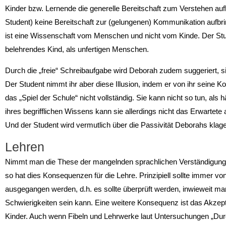
Kinder bzw. Lernende die generelle Bereitschaft zum Verstehen auf
Student) keine Bereitschaft zur (gelungenen) Kommunikation aufbring
ist eine Wissenschaft vom Menschen und nicht vom Kinde. Der Stu
belehrendes Kind, als unfertigen Menschen.
Durch die „freie“ Schreibaufgabe wird Deborah zudem suggeriert, si
Der Student nimmt ihr aber diese Illusion, indem er von ihr seine 
das „Spiel der Schule“ nicht vollständig. Sie kann nicht so tun, als 
ihres begrifflichen Wissens kann sie allerdings nicht das Erwartete 
Und der Student wird vermutlich über die Passivität Deborahs klag
Lehren
Nimmt man die These der mangelnden sprachlichen Verständigung a
so hat dies Konsequenzen für die Lehre. Prinzipiell sollte immer v
ausgegangen werden, d.h. es sollte überprüft werden, inwieweit ma
Schwierigkeiten sein kann. Eine weitere Konsequenz ist das Akzeptie
Kinder. Auch wenn Fibeln und Lehrwerke laut Untersuchungen „Durc