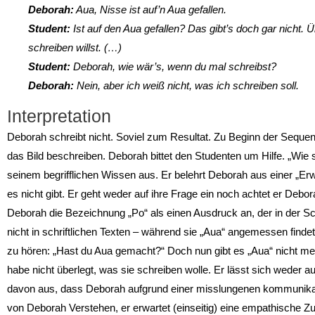
Deborah:
Aua, Nisse ist auf’n Aua gefallen.
Student:
Ist auf den Aua gefallen? Das gibt’s doch gar nicht. 
schreiben willst. (…)
Student:
Deborah, wie wär’s, wenn du mal schreibst?
Deborah:
Nein, aber ich weiß nicht, was ich schreiben soll.
Interpretation
Deborah schreibt nicht. Soviel zum Resultat. Zu Beginn der Sequenz
das Bild beschreiben. Deborah bittet den Studenten um Hilfe. „Wie
seinem begrifflichen Wissen aus. Er belehrt Deborah aus einer „E
es nicht gibt. Er geht weder auf ihre Frage ein noch achtet er Deborah
Deborah die Bezeichnung „Po“ als einen Ausdruck an, der in der S
nicht in schriftlichen Texten – während sie „Aua“ angemessen fin
zu hören: „Hast du Aua gemacht?“ Doch nun gibt es „Aua“ nicht meh
habe nicht überlegt, was sie schreiben wolle. Er lässt sich weder auf
davon aus, dass Deborah aufgrund einer misslungenen kommunikati
von Deborah Verstehen, er erwartet (einseitig) eine empathische Zuhö