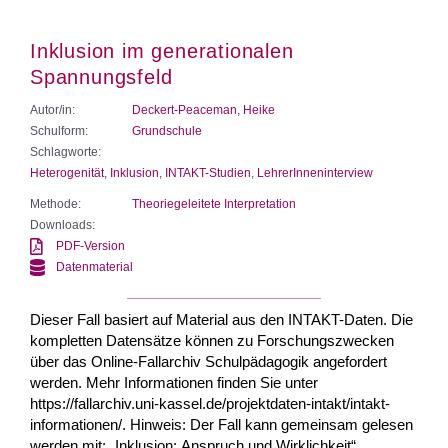
Inklusion im generationalen
Spannungsfeld
Autor/in:
Deckert-Peaceman, Heike
Schulform:
Grundschule
Schlagworte:
Heterogenität
,
Inklusion
,
INTAKT-Studien
,
LehrerInneninterview
Methode:
Theoriegeleitete Interpretation
Downloads:
PDF-Version
Datenmaterial
Dieser Fall basiert auf Material aus den INTAKT-Daten. Die
kompletten Datensätze können zu Forschungszwecken
über das Online-Fallarchiv Schulpädagogik angefordert
werden. Mehr Informationen finden Sie unter
https://fallarchiv.uni-kassel.de/projektdaten-intakt/intakt-
informationen/. Hinweis: Der Fall kann gemeinsam gelesen
werden mit: „Inklusion: Anspruch und Wirklichkeit“