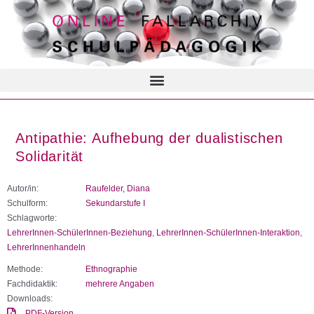
Antipathie: Aufhebung der dualistischen
Solidarität
Autor/in:
Raufelder, Diana
Schulform:
Sekundarstufe I
Schlagworte:
LehrerInnen-SchülerInnen-Beziehung
,
LehrerInnen-SchülerInnen-Interaktion
,
LehrerInnenhandeln
Methode:
Ethnographie
Fachdidaktik:
mehrere Angaben
Downloads:
PDF-Version