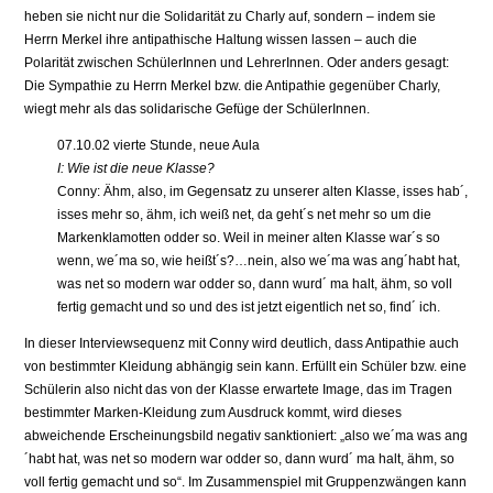
heben sie nicht nur die Solidarität zu Charly auf, sondern – indem sie
Herrn Merkel ihre antipathische Haltung wissen lassen – auch die
Polarität zwischen SchülerInnen und LehrerInnen. Oder anders gesagt:
Die Sympathie zu Herrn Merkel bzw. die Antipathie gegenüber Charly,
wiegt mehr als das solidarische Gefüge der SchülerInnen.
07.10.02 vierte Stunde, neue Aula
I: Wie ist die neue Klasse?
Conny: Ähm, also, im Gegensatz zu unserer alten Klasse, isses hab´,
isses mehr so, ähm, ich weiß net, da geht´s net mehr so um die
Markenklamotten odder so. Weil in meiner alten Klasse war´s so
wenn, we´ma so, wie heißt´s?…nein, also we´ma was ang´habt hat,
was net so modern war odder so, dann wurd´ ma halt, ähm, so voll
fertig gemacht und so und des ist jetzt eigentlich net so, find´ ich.
In dieser Interviewsequenz mit Conny wird deutlich, dass Antipathie auch
von bestimmter Kleidung abhängig sein kann. Erfüllt ein Schüler bzw. eine
Schülerin also nicht das von der Klasse erwartete Image, das im Tragen
bestimmter Marken-Kleidung zum Ausdruck kommt, wird dieses
abweichende Erscheinungsbild negativ sanktioniert: „also we´ma was ang
´habt hat, was net so modern war odder so, dann wurd´ ma halt, ähm, so
voll fertig gemacht und so“. Im Zusammenspiel mit Gruppenzwängen kann