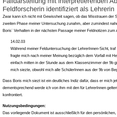
Falldarstellung mit interpretierenden A
Feldforscherin identifiziert als Lehrerin
Zwar kann ich nicht mit Gewissheit sagen, ob das Misstrauen der
zweiten Phase meiner Untersuchung zunahm, aber zumindest nahm
Boris´ Verhalten in der nächsten Passage meiner Feldnotizen zu
14.02.03
Während meiner Felduntersuchung der LehrerInnen-Sicht, traf i
fragte mich nach meiner Meinung bezüglich dem Vorfall mit Herr
einfach mitten in der Stunde aus dem Klassenzimmer der 9b gi
mich siezte, obwohl mich alle SchülerInnen aus der 9b von Be
Dass Boris mich siezt ist ein deutliches Indiz dafür, dass er mich j
dementsprechend werde ich von ihm mit den für LehrerInnen gelt
konfrontiert.
Nutzungsbedingungen:
Das vorliegende Dokument ist ausschließlich für den persönlichen