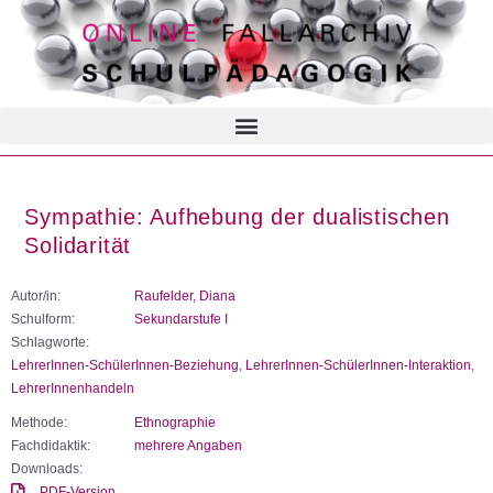
Sympathie: Aufhebung der dualistischen
Solidarität
Autor/in:
Raufelder, Diana
Schulform:
Sekundarstufe I
Schlagworte:
LehrerInnen-SchülerInnen-Beziehung
,
LehrerInnen-SchülerInnen-Interaktion
,
LehrerInnenhandeln
Methode:
Ethnographie
Fachdidaktik:
mehrere Angaben
Downloads:
PDF-Version