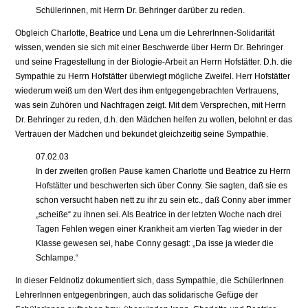
Schülerinnen, mit Herrn Dr. Behringer darüber zu reden.
Obgleich Charlotte, Beatrice und Lena um die LehrerInnen-Solidarität
wissen, wenden sie sich mit einer Beschwerde über Herrn Dr. Behringer
und seine Fragestellung in der Biologie-Arbeit an Herrn Hofstätter. D.h. die
Sympathie zu Herrn Hofstätter überwiegt mögliche Zweifel. Herr Hofstätter
wiederum weiß um den Wert des ihm entgegengebrachten Vertrauens,
was sein Zuhören und Nachfragen zeigt. Mit dem Versprechen, mit Herrn
Dr. Behringer zu reden, d.h. den Mädchen helfen zu wollen, belohnt er das
Vertrauen der Mädchen und bekundet gleichzeitig seine Sympathie.
07.02.03
In der zweiten großen Pause kamen Charlotte und Beatrice zu Herrn
Hofstätter und beschwerten sich über Conny. Sie sagten, daß sie es
schon versucht haben nett zu ihr zu sein etc., daß Conny aber immer
„scheiße“ zu ihnen sei. Als Beatrice in der letzten Woche nach drei
Tagen Fehlen wegen einer Krankheit am vierten Tag wieder in der
Klasse gewesen sei, habe Conny gesagt: „Da isse ja wieder die
Schlampe.“
In dieser Feldnotiz dokumentiert sich, dass Sympathie, die SchülerInnen
LehrerInnen entgegenbringen, auch das solidarische Gefüge der