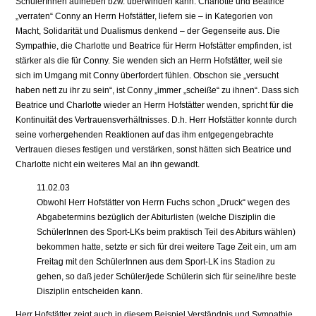
SchülerInnen aufheben bzw. überwinden kann. Charlotte und Beatrice
„verraten“ Conny an Herrn Hofstätter, liefern sie – in Kategorien von
Macht, Solidarität und Dualismus denkend – der Gegenseite aus. Die
Sympathie, die Charlotte und Beatrice für Herrn Hofstätter empfinden, ist
stärker als die für Conny. Sie wenden sich an Herrn Hofstätter, weil sie
sich im Umgang mit Conny überfordert fühlen. Obschon sie „versucht
haben nett zu ihr zu sein“, ist Conny „immer „scheiße“ zu ihnen“. Dass sich
Beatrice und Charlotte wieder an Herrn Hofstätter wenden, spricht für die
Kontinuität des Vertrauensverhältnisses. D.h. Herr Hofstätter konnte durch
seine vorhergehenden Reaktionen auf das ihm entgegengebrachte
Vertrauen dieses festigen und verstärken, sonst hätten sich Beatrice und
Charlotte nicht ein weiteres Mal an ihn gewandt.
11.02.03
Obwohl Herr Hofstätter von Herrn Fuchs schon „Druck“ wegen des
Abgabetermins bezüglich der Abiturlisten (welche Disziplin die
SchülerInnen des Sport-LKs beim praktisch Teil des Abiturs wählen)
bekommen hatte, setzte er sich für drei weitere Tage Zeit ein, um am
Freitag mit den SchülerInnen aus dem Sport-LK ins Stadion zu
gehen, so daß jeder Schüler/jede Schülerin sich für seine/ihre beste
Disziplin entscheiden kann.
Herr Hofstätter zeigt auch in diesem Beispiel Verständnis und Sympathie