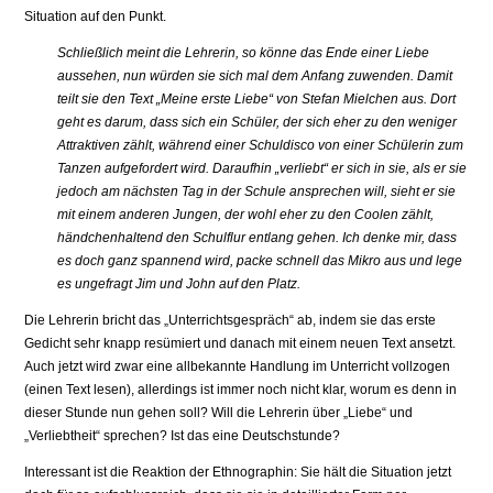
Situation auf den Punkt.
Schließlich meint die Lehrerin, so könne das Ende einer Liebe
aussehen, nun würden sie sich mal dem Anfang zuwenden. Damit
teilt sie den Text „Meine erste Liebe“ von Stefan Mielchen aus. Dort
geht es darum, dass sich ein Schüler, der sich eher zu den weniger
Attraktiven zählt, während einer Schuldisco von einer Schülerin zum
Tanzen aufgefordert wird. Daraufhin „verliebt“ er sich in sie, als er sie
jedoch am nächsten Tag in der Schule ansprechen will, sieht er sie
mit einem anderen Jungen, der wohl eher zu den Coolen zählt,
händchenhaltend den Schulflur entlang gehen. Ich denke mir, dass
es doch ganz spannend wird, packe schnell das Mikro aus und lege
es ungefragt Jim und John auf den Platz.
Die Lehrerin bricht das „Unterrichtsgespräch“ ab, indem sie das erste
Gedicht sehr knapp resümiert und danach mit einem neuen Text ansetzt.
Auch jetzt wird zwar eine allbekannte Handlung im Unterricht vollzogen
(einen Text lesen), allerdings ist immer noch nicht klar, worum es denn in
dieser Stunde nun gehen soll? Will die Lehrerin über „Liebe“ und
„Verliebtheit“ sprechen? Ist das eine Deutschstunde?
Interessant ist die Reaktion der Ethnographin: Sie hält die Situation jetzt