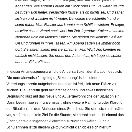
man darf sagen, sie kannten sich gut), Kam ihre Liebe plötzlich
abhanden. Wie andern Leuten ein Stock oder Hut. Sie waren traurig,
betrugen sich heiter, Versuchten Küsse, als ob nichts sei, Und sahen
sich an und wussten nicht weiter. Da weinte sie schließlich und er
stand dabei. Vom Fenster aus konnte man Schiffen winken. Er sagte,
es wäre schon Viertel nach vier Und Zeit, irgendwo Kaffee zu trinken.
Nebenan übte ein Mensch Klavier. Sie gingen ins kleinste Café am
Ort Und rührten in ihren Tassen. Am Abend saßen sie immer noch
dort. Sie saßen allein, und sie sprachen kein Wort Und konnten es
einfach nicht fassen. Sie nennt den Autor nicht, ich frage sie später
danach: Erich Kästner.
In dieser Anfangssequenz wird die Andersartigkeit der Situation deutlich:
Die normalerweise festgelegte „Sitzordnung“ ist bei einer
Vertretungslehrerin aufgehoben und man ist frei, sich neue Plätze zu
suchen. Die Lehrerin geht mit ihrer saloppen und etwas ironischen
Begrüßung kurz auf das Neue und Außergewöhnliche der Situation ein.
Dann beginnt sie sehr unvermittelt, ohne weitere Rahmung oder Klärung
der Situation, mit dem Verlesen eines Gedichtes. Sie stellt sich nicht näher
vor, sie formuliert kein Ziel für die Stunde, sie nennt noch nicht einmal das
„Fach“, dem die folgenden Aktivitäten zuzuordnen wären. Für die
Schülerinnen ist zu diesem Zeitpunkt nicht klar, ob es sich hier um