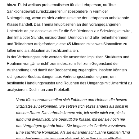
hinzu: Es ist weitaus problematischer für die Lehrperson, auf ihre
Sanktionsgewalt zurückzugreifen, insbesondere in Form der
Notengebung, wenn es sich zudem um eine der Lehrperson unbekannte
Klasse handelt. Das Thema knüpft selten an den vorangegangenen
Unterricht an, so dass es auch für die Schülerinnen zur Schwierigkeit wird,
den Inhalt der Stunde, einzuordnen. Dennoch sind alle Teilnehmerinnen
und Teilnehmer aufgefordert, diese 45 Minuten mit etwas Sinnvollem zu
füllen und als Situation aufrechtzuerhalten.
In der Vertretungsstunde werden die ansonsten impliziten Strukturen und
Routinen von „Unterricht“ zumindest zum Teil zum Gegenstand der
Aushandlung und damit der Beobachtung zugänglich. Insofern könnten
sich gerade Beobachtungen aus Vertretungsstunden eignen, um
bestimmte Handlungsmuster und Routinen des Umgangs mit Unterricht zu
analysieren. Doch nun zum Protokoll:
Vorm Klassenraum beeilen sich Fabienne und Helena, die besten
Sitzplätze zu bekommen. Sie setzen sich etwas anders als sonst in
diesem Raum. Die Lehrerin kommt rein, ich stelle mich vor, sie ist
jung und dynamisch. Sie begrüßt die Klasse, mit der sie noch nie
das Vergnügen gehabt habe. Sie beginnt, ein Gedicht vorzulesen:
Eine sachliche Romanze: Als sie einander acht Jahre kannten (Und