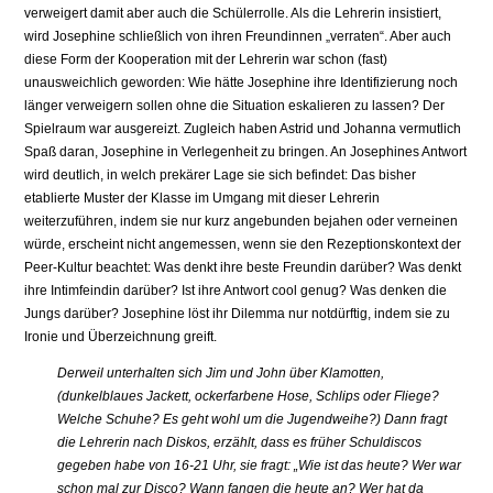
verweigert damit aber auch die Schülerrolle. Als die Lehrerin insistiert,
wird Josephine schließlich von ihren Freundinnen „verraten“. Aber auch
diese Form der Kooperation mit der Lehrerin war schon (fast)
unausweichlich geworden: Wie hätte Josephine ihre Identifizierung noch
länger verweigern sollen ohne die Situation eskalieren zu lassen? Der
Spielraum war ausgereizt. Zugleich haben Astrid und Johanna vermutlich
Spaß daran, Josephine in Verlegenheit zu bringen. An Josephines Antwort
wird deutlich, in welch prekärer Lage sie sich befindet: Das bisher
etablierte Muster der Klasse im Umgang mit dieser Lehrerin
weiterzuführen, indem sie nur kurz angebunden bejahen oder verneinen
würde, erscheint nicht angemessen, wenn sie den Rezeptionskontext der
Peer-Kultur beachtet: Was denkt ihre beste Freundin darüber? Was denkt
ihre Intimfeindin darüber? Ist ihre Antwort cool genug? Was denken die
Jungs darüber? Josephine löst ihr Dilemma nur notdürftig, indem sie zu
Ironie und Überzeichnung greift.
Derweil unterhalten sich Jim und John über Klamotten,
(dunkelblaues Jackett, ockerfarbene Hose, Schlips oder Fliege?
Welche Schuhe? Es geht wohl um die Jugendweihe?) Dann fragt
die Lehrerin nach Diskos, erzählt, dass es früher Schuldiscos
gegeben habe von 16-21 Uhr, sie fragt: „Wie ist das heute? Wer war
schon mal zur Disco? Wann fangen die heute an? Wer hat da