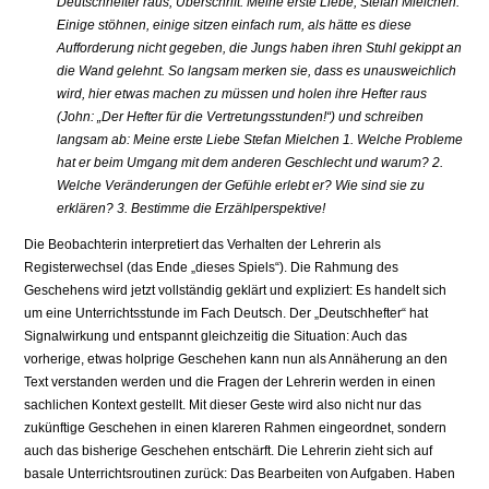
Deutschhefter raus, Überschrift: Meine erste Liebe, Stefan Mielchen.“
Einige stöhnen, einige sitzen einfach rum, als hätte es diese
Aufforderung nicht gegeben, die Jungs haben ihren Stuhl gekippt an
die Wand gelehnt. So langsam merken sie, dass es unausweichlich
wird, hier etwas machen zu müssen und holen ihre Hefter raus
(John: „Der Hefter für die Vertretungsstunden!“) und schreiben
langsam ab: Meine erste Liebe Stefan Mielchen 1. Welche Probleme
hat er beim Umgang mit dem anderen Geschlecht und warum? 2.
Welche Veränderungen der Gefühle erlebt er? Wie sind sie zu
erklären? 3. Bestimme die Erzählperspektive!
Die Beobachterin interpretiert das Verhalten der Lehrerin als
Registerwechsel (das Ende „dieses Spiels“). Die Rahmung des
Geschehens wird jetzt vollständig geklärt und expliziert: Es handelt sich
um eine Unterrichtsstunde im Fach Deutsch. Der „Deutschhefter“ hat
Signalwirkung und entspannt gleichzeitig die Situation: Auch das
vorherige, etwas holprige Geschehen kann nun als Annäherung an den
Text verstanden werden und die Fragen der Lehrerin werden in einen
sachlichen Kontext gestellt. Mit dieser Geste wird also nicht nur das
zukünftige Geschehen in einen klareren Rahmen eingeordnet, sondern
auch das bisherige Geschehen entschärft. Die Lehrerin zieht sich auf
basale Unterrichtsroutinen zurück: Das Bearbeiten von Aufgaben. Haben