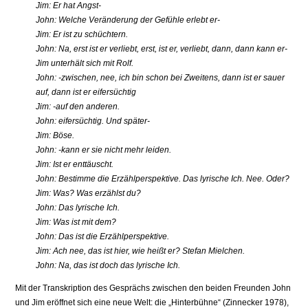
Jim: Er hat Angst-
John: Welche Veränderung der Gefühle erlebt er-
Jim: Er ist zu schüchtern.
John: Na, erst ist er verliebt, erst, ist er, verliebt, dann, dann kann er-
Jim unterhält sich mit Rolf.
John: -zwischen, nee, ich bin schon bei Zweitens, dann ist er sauer
auf, dann ist er eifersüchtig
Jim: -auf den anderen.
John: eifersüchtig. Und später-
Jim: Böse.
John: -kann er sie nicht mehr leiden.
Jim: Ist er enttäuscht.
John: Bestimme die Erzählperspektive. Das lyrische Ich. Nee. Oder?
Jim: Was? Was erzählst du?
John: Das lyrische Ich.
Jim: Was ist mit dem?
John: Das ist die Erzählperspektive.
Jim: Ach nee, das ist hier, wie heißt er? Stefan Mielchen.
John: Na, das ist doch das lyrische Ich.
Mit der Transkription des Gesprächs zwischen den beiden Freunden John
und Jim eröffnet sich eine neue Welt: die „Hinterbühne“ (Zinnecker 1978),