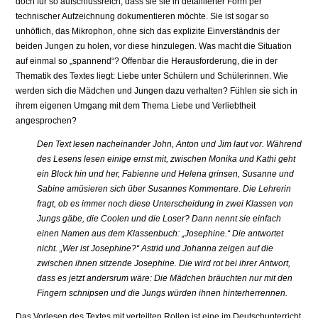
doch für so aufschlussreich, dass sie sie in detaillierter Form per
technischer Aufzeichnung dokumentieren möchte. Sie ist sogar so
unhöflich, das Mikrophon, ohne sich das explizite Einverständnis der
beiden Jungen zu holen, vor diese hinzulegen. Was macht die Situation
auf einmal so „spannend“? Offenbar die Herausforderung, die in der
Thematik des Textes liegt: Liebe unter Schülern und Schülerinnen. Wie
werden sich die Mädchen und Jungen dazu verhalten? Fühlen sie sich in
ihrem eigenen Umgang mit dem Thema Liebe und Verliebtheit
angesprochen?
Den Text lesen nacheinander John, Anton und Jim laut vor. Während
des Lesens lesen einige ernst mit, zwischen Monika und Kathi geht
ein Block hin und her, Fabienne und Helena grinsen, Susanne und
Sabine amüsieren sich über Susannes Kommentare. Die Lehrerin
fragt, ob es immer noch diese Unterscheidung in zwei Klassen von
Jungs gäbe, die Coolen und die Loser? Dann nennt sie einfach
einen Namen aus dem Klassenbuch: „Josephine.“ Die antwortet
nicht. „Wer ist Josephine?“ Astrid und Johanna zeigen auf die
zwischen ihnen sitzende Josephine. Die wird rot bei ihrer Antwort,
dass es jetzt andersrum wäre: Die Mädchen bräuchten nur mit den
Fingern schnipsen und die Jungs würden ihnen hinterherrennen.
Das Vorlesen des Textes mit verteilten Rollen ist eine im Deutschunterricht