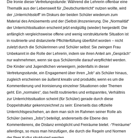
Die Ironie dieser Vertretungsstunde: Während die Lehrerin offenbar eine
Thematik aus der Lebenswelt für „Deutschunterricht“ nutzen wollte, wird
der „Unterrichtsstoff“ im Diskurs der beiden Schüler wiederum zum
Material des Amüsements und der (Selbst-)Inszenierung. Die „Normalität“
der Unterrichtssituation erscheint jetzt endgültig (wieder) hergestellt. Die
anfänglich vergleichsweise offene und wenig vorstrukturierte Situation ist
in routinierte und distanzierte Pflichterfüllung überführt worden – nicht
zuletzt durch die Schülerinnen und Schüler selbst: Sie zwingen Frau
Unbekannt in die Rolle der Lehrerin, indem sie ihren Anteil am „Gespräch“
nur wahrnehmen, wenn sie qua Schülerrolle darauf verpflichtet werden.
Die Kinder und Jugendlichen verweigern, jedenfalls in dieser
Vertretungsstunde, ein Engagement über ihren „Job“ als Schüler hinaus,
zugleich erscheinen sie äußerst kreativ und produktiv, wenn es um die
Kommentierung und Ironisierung einzelner Situationen oder Themen
geht. Ein „normales“, das heißt routiniertes und entspanntes, Verhältnis
zur Unterrichtssituation scheint (für Schüler) gerade durch diese
Doppelstruktur gekennzeichnet zu sein: Einerseits das offizielle
Unterrichtsgeschehen, an dem man sich im Rahmen seiner Rolle als
Schüler (seines „Jobs“) beteiligt, andererseits die Ebene des
Kommentierens, die Distanz ermöglicht und Freiräume bietet. -“Freiräume“
allerdings, so muss man hinzufügen, die durch die Regeln und Normen
der Peer Kultur strukturiert werden.