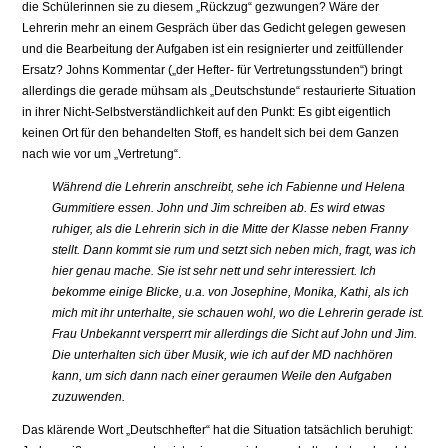
die Schülerinnen sie zu diesem „Rückzug“ gezwungen? Wäre der
Lehrerin mehr an einem Gespräch über das Gedicht gelegen gewesen
und die Bearbeitung der Aufgaben ist ein resignierter und zeitfüllender
Ersatz? Johns Kommentar („der Hefter- für Vertretungsstunden“) bringt
allerdings die gerade mühsam als „Deutschstunde“ restaurierte Situation
in ihrer Nicht-Selbstverständlichkeit auf den Punkt: Es gibt eigentlich
keinen Ort für den behandelten Stoff, es handelt sich bei dem Ganzen
nach wie vor um „Vertretung“.
Während die Lehrerin anschreibt, sehe ich Fabienne und Helena
Gummitiere essen. John und Jim schreiben ab. Es wird etwas
ruhiger, als die Lehrerin sich in die Mitte der Klasse neben Franny
stellt. Dann kommt sie rum und setzt sich neben mich, fragt, was ich
hier genau mache. Sie ist sehr nett und sehr interessiert. Ich
bekomme einige Blicke, u.a. von Josephine, Monika, Kathi, als ich
mich mit ihr unterhalte, sie schauen wohl, wo die Lehrerin gerade ist.
Frau Unbekannt versperrt mir allerdings die Sicht auf John und Jim.
Die unterhalten sich über Musik, wie ich auf der MD nachhören
kann, um sich dann nach einer geraumen Weile den Aufgaben
zuzuwenden.
Das klärende Wort „Deutschhefter“ hat die Situation tatsächlich beruhigt: