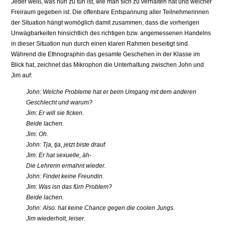
Jeder weiß, was nun zu tun ist, wie man sich zu verhalten hat und welcher
Freiraum gegeben ist. Die offenbare Entspannung aller Teilnehmerinnen
der Situation hängt womöglich damit zusammen, dass die vorherigen
Unwägbarkeiten hinsichtlich des richtigen bzw. angemessenen Handelns
in dieser Situation nun durch einen klaren Rahmen beseitigt sind.
Während die Ethnographin das gesamte Geschehen in der Klasse im
Blick hat, zeichnet das Mikrophon die Unterhaltung zwischen John und
Jim auf:
John: Welche Probleme hat er beim Umgang mit dem anderen
Geschlecht und warum?
Jim: Er will sie ficken.
Beide lachen.
Jim: Oh.
John: Tja, tja, jetzt biste drauf.
Jim: Er hat sexuelle, äh-
Die Lehrerin ermahnt wieder.
John: Findet keine Freundin.
Jim: Was isn das fürn Problem?
Beide lachen.
John: Also: hat keine Chance gegen die coolen Jungs.
Jim wiederholt, leiser.