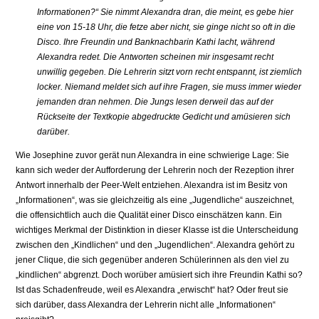
Informationen?“ Sie nimmt Alexandra dran, die meint, es gebe hier
eine von 15-18 Uhr, die fetze aber nicht, sie ginge nicht so oft in die
Disco. Ihre Freundin und Banknachbarin Kathi lacht, während
Alexandra redet. Die Antworten scheinen mir insgesamt recht
unwillig gegeben. Die Lehrerin sitzt vorn recht entspannt, ist ziemlich
locker. Niemand meldet sich auf ihre Fragen, sie muss immer wieder
jemanden dran nehmen. Die Jungs lesen derweil das auf der
Rückseite der Textkopie abgedruckte Gedicht und amüsieren sich
darüber.
Wie Josephine zuvor gerät nun Alexandra in eine schwierige Lage: Sie
kann sich weder der Aufforderung der Lehrerin noch der Rezeption ihrer
Antwort innerhalb der Peer-Welt entziehen. Alexandra ist im Besitz von
„Informationen“, was sie gleichzeitig als eine „Jugendliche“ auszeichnet,
die offensichtlich auch die Qualität einer Disco einschätzen kann. Ein
wichtiges Merkmal der Distinktion in dieser Klasse ist die Unterscheidung
zwischen den „Kindlichen“ und den „Jugendlichen“. Alexandra gehört zu
jener Clique, die sich gegenüber anderen Schülerinnen als den viel zu
„kindlichen“ abgrenzt. Doch worüber amüsiert sich ihre Freundin Kathi so?
Ist das Schadenfreude, weil es Alexandra „erwischt“ hat? Oder freut sie
sich darüber, dass Alexandra der Lehrerin nicht alle „Informationen“