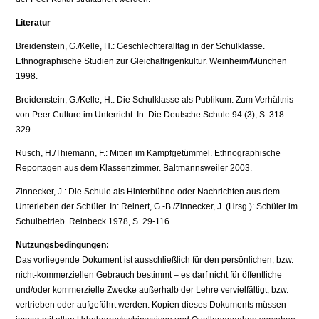
Literatur
Breidenstein, G./Kelle, H.: Geschlechteralltag in der Schulklasse.
Ethnographische Studien zur Gleichaltrigenkultur. Weinheim/München
1998.
Breidenstein, G./Kelle, H.: Die Schulklasse als Publikum. Zum Verhältnis
von Peer Culture im Unterricht. In: Die Deutsche Schule 94 (3), S. 318-
329.
Rusch, H./Thiemann, F.: Mitten im Kampfgetümmel. Ethnographische
Reportagen aus dem Klassenzimmer. Baltmannsweiler 2003.
Zinnecker, J.: Die Schule als Hinterbühne oder Nachrichten aus dem
Unterleben der Schüler. In: Reinert, G.-B./Zinnecker, J. (Hrsg.): Schüler im
Schulbetrieb. Reinbeck 1978, S. 29-116.
Nutzungsbedingungen:
Das vorliegende Dokument ist ausschließlich für den persönlichen, bzw.
nicht-kommerziellen Gebrauch bestimmt – es darf nicht für öffentliche
und/oder kommerzielle Zwecke außerhalb der Lehre vervielfältigt, bzw.
vertrieben oder aufgeführt werden. Kopien dieses Dokuments müssen