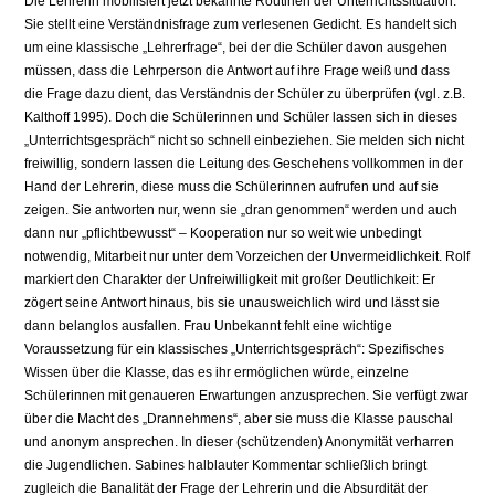
Die Lehrerin mobilisiert jetzt bekannte Routinen der Unterrichtssituation:
Sie stellt eine Verständnisfrage zum verlesenen Gedicht. Es handelt sich
um eine klassische „Lehrerfrage“, bei der die Schüler davon ausgehen
müssen, dass die Lehrperson die Antwort auf ihre Frage weiß und dass
die Frage dazu dient, das Verständnis der Schüler zu überprüfen (vgl. z.B.
Kalthoff 1995). Doch die Schülerinnen und Schüler lassen sich in dieses
„Unterrichtsgespräch“ nicht so schnell einbeziehen. Sie melden sich nicht
freiwillig, sondern lassen die Leitung des Geschehens vollkommen in der
Hand der Lehrerin, diese muss die Schülerinnen aufrufen und auf sie
zeigen. Sie antworten nur, wenn sie „dran genommen“ werden und auch
dann nur „pflichtbewusst“ – Kooperation nur so weit wie unbedingt
notwendig, Mitarbeit nur unter dem Vorzeichen der Unvermeidlichkeit. Rolf
markiert den Charakter der Unfreiwilligkeit mit großer Deutlichkeit: Er
zögert seine Antwort hinaus, bis sie unausweichlich wird und lässt sie
dann belanglos ausfallen. Frau Unbekannt fehlt eine wichtige
Voraussetzung für ein klassisches „Unterrichtsgespräch“: Spezifisches
Wissen über die Klasse, das es ihr ermöglichen würde, einzelne
Schülerinnen mit genaueren Erwartungen anzusprechen. Sie verfügt zwar
über die Macht des „Drannehmens“, aber sie muss die Klasse pauschal
und anonym ansprechen. In dieser (schützenden) Anonymität verharren
die Jugendlichen. Sabines halblauter Kommentar schließlich bringt
zugleich die Banalität der Frage der Lehrerin und die Absurdität der