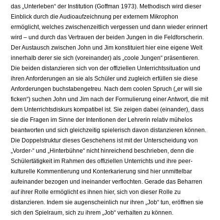
das „Unterleben“ der Institution (Goffman 1973). Methodisch wird dieser
Einblick durch die Audioaufzeichnung per externem Mikrophon
ermöglicht, welches zwischenzeitlich vergessen und dann wieder erinnert
wird – und durch das Vertrauen der beiden Jungen in die Feldforscherin.
Der Austausch zwischen John und Jim konstituiert hier eine eigene Welt
innerhalb derer sie sich (voreinander) als „coole Jungen“ präsentieren.
Die beiden distanzieren sich von der offiziellen Unterrichtssituation und
ihren Anforderungen an sie als Schüler und zugleich erfüllen sie diese
Anforderungen buchstabengetreu. Nach dem coolen Spruch („er will sie
ficken“) suchen John und Jim nach der Formulierung einer Antwort, die mit
dem Unterrichtsdiskurs kompatibel ist. Sie zeigen dabei (einander), dass
sie die Fragen im Sinne der Intentionen der Lehrerin relativ mühelos
beantworten und sich gleichzeitig spielerisch davon distanzieren können.
Die Doppelstruktur dieses Geschehens ist mit der Unterscheidung von
„Vorder-“ und „Hinterbühne“ nicht hinreichend beschrieben, denn die
Schülertätigkeit im Rahmen des offiziellen Unterrichts und ihre peer-
kulturelle Kommentierung und Konterkarierung sind hier unmittelbar
aufeinander bezogen und ineinander verflochten. Gerade das Beharren
auf ihrer Rolle ermöglicht es ihnen hier, sich von dieser Rolle zu
distanzieren. Indem sie augenscheinlich nur ihren „Job“ tun, eröffnen sie
sich den Spielraum, sich zu ihrem „Job“ verhalten zu können.