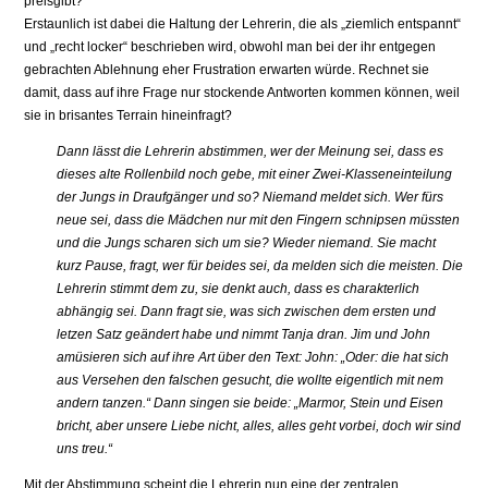
preisgibt?
Erstaunlich ist dabei die Haltung der Lehrerin, die als „ziemlich entspannt“
und „recht locker“ beschrieben wird, obwohl man bei der ihr entgegen
gebrachten Ablehnung eher Frustration erwarten würde. Rechnet sie
damit, dass auf ihre Frage nur stockende Antworten kommen können, weil
sie in brisantes Terrain hineinfragt?
Dann lässt die Lehrerin abstimmen, wer der Meinung sei, dass es
dieses alte Rollenbild noch gebe, mit einer Zwei-Klasseneinteilung
der Jungs in Draufgänger und so? Niemand meldet sich. Wer fürs
neue sei, dass die Mädchen nur mit den Fingern schnipsen müssten
und die Jungs scharen sich um sie? Wieder niemand. Sie macht
kurz Pause, fragt, wer für beides sei, da melden sich die meisten. Die
Lehrerin stimmt dem zu, sie denkt auch, dass es charakterlich
abhängig sei. Dann fragt sie, was sich zwischen dem ersten und
letzen Satz geändert habe und nimmt Tanja dran. Jim und John
amüsieren sich auf ihre Art über den Text: John: „Oder: die hat sich
aus Versehen den falschen gesucht, die wollte eigentlich mit nem
andern tanzen.“ Dann singen sie beide: „Marmor, Stein und Eisen
bricht, aber unsere Liebe nicht, alles, alles geht vorbei, doch wir sind
uns treu.“
Mit der Abstimmung scheint die Lehrerin nun eine der zentralen