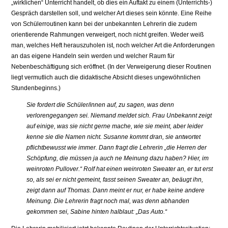
„wirklichen“ Unterricht handelt, ob dies ein Auftakt zu einem (Unterrichts-)
Gespräch darstellen soll, und welcher Art dieses sein könnte. Eine Reihe
von Schülerroutinen kann bei der unbekannten Lehrerin die zudem
orientierende Rahmungen verweigert, noch nicht greifen. Weder weiß
man, welches Heft herauszuholen ist, noch welcher Art die Anforderungen
an das eigene Handeln sein werden und welcher Raum für
Nebenbeschäftigung sich eröffnet. (In der Verweigerung dieser Routinen
liegt vermutlich auch die didaktische Absicht dieses ungewöhnlichen
Stundenbeginns.)
Sie fordert die Schüler/innen auf, zu sagen, was denn
verlorengegangen sei. Niemand meldet sich. Frau Unbekannt zeigt
auf einige, was sie nicht gerne mache, wie sie meint, aber leider
kenne sie die Namen nicht. Susanne kommt dran, sie antwortet
pflichtbewusst wie immer. Dann fragt die Lehrerin „die Herren der
Schöpfung, die müssen ja auch ne Meinung dazu haben? Hier, im
weinroten Pullover.“ Rolf hat einen weinroten Sweater an, er tut erst
so, als sei er nicht gemeint, fasst seinen Sweater an, beäugt ihn,
zeigt dann auf Thomas. Dann meint er nur, er habe keine andere
Meinung. Die Lehrerin fragt noch mal, was denn abhanden
gekommen sei, Sabine hinten halblaut: „Das Auto.“