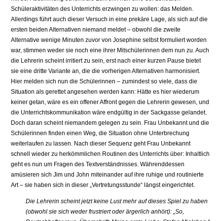
Schüleraktivitäten des Unterrichts erzwingen zu wollen: das Melden.
Allerdings führt auch dieser Versuch in eine prekäre Lage, als sich auf die
ersten beiden Alternativen niemand meldet – obwohl die zweite
Alternative wenige Minuten zuvor von Josephine selbst formuliert worden
war, stimmen weder sie noch eine ihrer Mitschülerinnen dem nun zu. Auch
die Lehrerin scheint irritiert zu sein, erst nach einer kurzen Pause bietet
sie eine dritte Variante an, die die vorherigen Alternativen harmonisiert.
Hier melden sich nun die Schülerinnen – zumindest so viele, dass die
Situation als gerettet angesehen werden kann: Hätte es hier wiederum
keiner getan, wäre es ein offener Affront gegen die Lehrerin gewesen, und
die Unterrichtskommunikation wäre endgültig in der Sackgasse gelandet.
Doch daran scheint niemandem gelegen zu sein. Frau Unbekannt und die
Schülerinnen finden einen Weg, die Situation ohne Unterbrechung
weiterlaufen zu lassen. Nach dieser Sequenz geht Frau Unbekannt
schnell wieder zu herkömmlichen Routinen des Unterrichts über: Inhaltlich
geht es nun um Fragen des Textverständnisses. Währenddessen
amüsieren sich Jim und John miteinander auf ihre ruhige und routinierte
Art – sie haben sich in dieser „Vertretungsstunde“ längst eingerichtet.
Die Lehrerin scheint jetzt keine Lust mehr auf dieses Spiel zu haben
(obwohl sie sich weder frustriert oder ärgerlich anhört): „So,