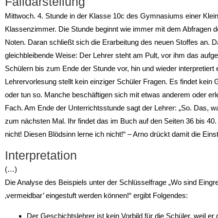
Falldarstellung
Mittwoch. 4. Stunde in der Klasse 10c des Gymnasiums einer Kleins
Klassenzimmer. Die Stunde beginnt wie immer mit dem Abfragen de
Noten. Daran schließt sich die Erarbeitung des neuen Stoffes an. Da
gleichbleibende Weise: Der Lehrer steht am Pult, vor ihm das aufg
Schülern bis zum Ende der Stunde vor, hin und wieder interpretiert 
Lehrervorlesung stellt kein einziger Schüler Fragen. Es findet kein 
oder tun so. Manche beschäftigen sich mit etwas anderem oder erl
Fach. Am Ende der Unterrichtsstunde sagt der Lehrer: „So. Das, was
zum nächsten Mal. Ihr findet das im Buch auf den Seiten 36 bis 40.
nicht! Diesen Blödsinn lerne ich nicht!“ – Arno drückt damit die Ein
Interpretation
(…)
Die Analyse des Beispiels unter der Schlüsselfrage „Wo sind Eingre
‚vermeidbar’ eingestuft werden können!“ ergibt Folgendes:
Der Geschichtslehrer ist kein Vorbild für die Schüler, weil e