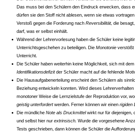
Das muss bei den Schülern den Eindruck erwecken, dass er 
dürfen sie den Stoff nicht ablesen, wenn sie etwas vortrage
Verstoß gegen die Forderung nach
Reversibilität,
die besagt,
darf, was er selbst einhält.
Während der Lehrervorlesung haben die Schüler keine legiti
Unterrichtsgeschehen zu beteiligen. Die
Monotonie
verstößt
Unterricht.
Die Schüler haben weiterhin keine Möglichkeit, sich mit dem U
Identifikationsdefizit
der Schüler macht auf die fehlende Moti
Die Hausaufgabenerteilung erscheint den Schülern als sinnlos
Beziehung entwickeln konnten. Wird dieses Lehrerverhalten l
monotoner Weise die Lernzielstufe der Repro­duktion vor, w
geistig unterfordert
werden. Ferner können wir einen
rigiden
Die mündliche
Note als Druckmittel
wirkt nur für diejenigen
und selbst hier nur
extrinsisch.
Wurde die vorgesehene Anza
Tests geschrieben, dann können die Schüler die Aufforderu