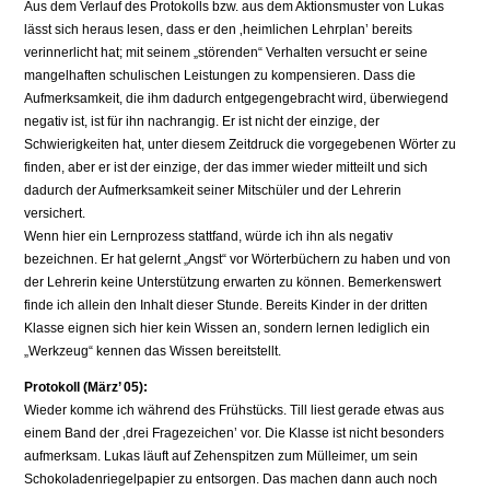
Aus dem Verlauf des Protokolls bzw. aus dem Aktionsmuster von Lukas
lässt sich heraus lesen, dass er den ‚heimlichen Lehrplan’ bereits
verinnerlicht hat; mit seinem „störenden“ Verhalten versucht er seine
mangelhaften schulischen Leistungen zu kompensieren. Dass die
Aufmerksamkeit, die ihm dadurch entgegengebracht wird, überwiegend
negativ ist, ist für ihn nachrangig. Er ist nicht der einzige, der
Schwierigkeiten hat, unter diesem Zeitdruck die vorgegebenen Wörter zu
finden, aber er ist der einzige, der das immer wieder mitteilt und sich
dadurch der Aufmerksamkeit seiner Mitschüler und der Lehrerin
versichert.
Wenn hier ein Lernprozess stattfand, würde ich ihn als negativ
bezeichnen. Er hat gelernt „Angst“ vor Wörterbüchern zu haben und von
der Lehrerin keine Unterstützung erwarten zu können. Bemerkenswert
finde ich allein den Inhalt dieser Stunde. Bereits Kinder in der dritten
Klasse eignen sich hier kein Wissen an, sondern lernen lediglich ein
„Werkzeug“ kennen das Wissen bereitstellt.
Protokoll (März’ 05):
Wieder komme ich während des Frühstücks. Till liest gerade etwas aus
einem Band der ‚drei Fragezeichen’ vor. Die Klasse ist nicht besonders
aufmerksam. Lukas läuft auf Zehenspitzen zum Mülleimer, um sein
Schokoladenriegelpapier zu entsorgen. Das machen dann auch noch