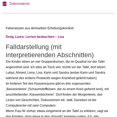
Datenmaterial
Fallanalysen aus demselben Erhebungskontext:
Detig, Laura: Lernen beobachten – Lisa
Falldarstellung (mit
interpretierenden Abschnitten)
Die Kinder sitzen an vier Gruppentischen, die im Quadrat vor der Tafel
angeordnet sind. Ich sitze an Tisch vier, rechts vor der Tafel, dort sitzen:
Lukas, Ahmed, Lena, Lisa, Karin und Sandra (wobei Karin und Sandra
während des erstens Protokolls wegen Krankheit gefehlt haben).
Im hinteren Teil des Klassenraums gibt es den sogenannten
‚Bananenkreis’ (Schaumstoffkissen, die zu einem Kreis geformt sind), mit
anschließender ‚Klassenbücherei’. Dort finden der Morgenkreis, das
Lesen von Geschichten, Diskussionen etc. statt. Daneben ist die
Computerecke mit zwei Computern.
Wenn Frau W. vorhat, etwas eingehend an der Tafel zu erklären, sagt sie
den Kindern, dass diese in den ‚Kinositz’ kommen sollen, d.h. alle