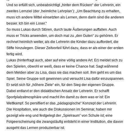
Und so erfüllt sich, unbeabsichtigt „hinter dem Rücken“ der Lehrerin, ein
zweites Lernziel (der ‚heimliche Lehrplan’): „Um Beachtung zu erhalten,
muss ich andere Mittel einsetzten als Lernen, denn darin sind die anderen
besser. Ich bin ein Loser.“
So muss Lukas durch Stören, durch laute Äußerungen auffallen. Auch
muss er Tricks anwenden, um doch mal zu „den Guten“ zu gehören. Er
rechnet heimlich weiter, als die Lehrerin die Kinder dazu auffordert, die
Stifte hinzulegen. Dieser Zeitvorteil führt dazu, dass er als einer der ersten
fertig wird.
Lukas (hinterfragt auch, aber auf eine völlig andere Art. Er) meldet sich zu
den Spielen, obwohl er weiß, dass er keine Chance hat. Sagt während
dem Melden aber zu Lisa, dass sie das machen soll. Ihm geht es um das
Spiel. Seine Gruppe soll gewinnen und versucht Lisa dafür einzuspannen.
Er setzt sich für „höhere Ziele“ ein, für den Sieg der eigenen Gruppe.
Dabei entlarvt er den didaktischen Ansatz der Lehrerin. Er schafft
Sportplatzatmosphäre und macht ihn damit zu dem was er ist: Ein
Wettkampf. So persifliert er das „pädagogische“ Konzept der Lehrerin.
Die Hospitation, wie auch die Diskussionen im Seminar, haben mir
gezeigt wie eng und festgelegt der „Spielraum“ von Schule ist; eine
Folgeerscheinung die zwangsläufig entsteht in einer Institution, die davon
ausgeht das Lernen produzierbar ist.