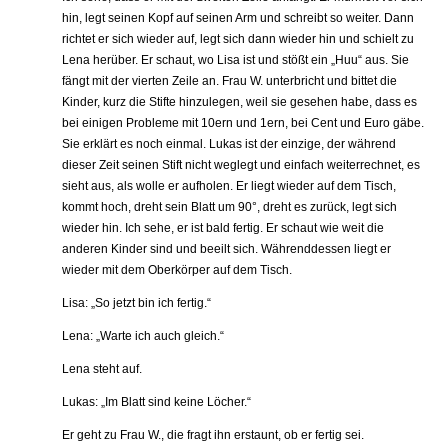
hin, legt seinen Kopf auf seinen Arm und schreibt so weiter. Dann
richtet er sich wieder auf, legt sich dann wieder hin und schielt zu
Lena herüber. Er schaut, wo Lisa ist und stößt ein „Huu“ aus. Sie
fängt mit der vierten Zeile an. Frau W. unterbricht und bittet die
Kinder, kurz die Stifte hinzulegen, weil sie gesehen habe, dass es
bei einigen Probleme mit 10ern und 1ern, bei Cent und Euro gäbe.
Sie erklärt es noch einmal. Lukas ist der einzige, der während
dieser Zeit seinen Stift nicht weglegt und einfach weiterrechnet, es
sieht aus, als wolle er aufholen. Er liegt wieder auf dem Tisch,
kommt hoch, dreht sein Blatt um 90°, dreht es zurück, legt sich
wieder hin. Ich sehe, er ist bald fertig. Er schaut wie weit die
anderen Kinder sind und beeilt sich. Währenddessen liegt er
wieder mit dem Oberkörper auf dem Tisch.
Lisa: „So jetzt bin ich fertig.“
Lena: „Warte ich auch gleich.“
Lena steht auf.
Lukas: „Im Blatt sind keine Löcher.“
Er geht zu Frau W., die fragt ihn erstaunt, ob er fertig sei.