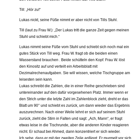
Till: „Hör zu!“
Lukas nickt, seine Füße nimmt er aber nicht von Tills Stuhl.
Till (laut zu Frau W.): „Der Lukas tritt die ganze Zeit gegen meinen
Stuhl und schiebt mich.“
Lukas nimmt seine Füße vom Stuhl und schiebt sich noch mal ein
gutes Stück von Till weg. Frau W. fragt ob die beiden einen
Wasserstand brauchen . Beide schütteln den Kopf. Frau W. löst
den Kinositz auf und verteilt ein Arbeitsblatt mit
Dezimalrechenaufgaben. Sie will wissen, welche Tischgruppe am
leisesten sein kann.
Lukas schreibt die Zahlen, die in einer Reihe geschrieben sind
untereinander auf den dafür vorgesehenen Platz. Immer wenn er
den Strich unter die letzte Zahl im Zahlenblock zieht, dreht er das
Blatt um 90° und schiebt es zurück, um dann wieder das Ergebnis
auszurechnen. Nach einer Weile lehnt er sich auf seinem Stuhl
zurück, zieht die Stirn in Falten und sagt: „Ach, Mann“, er fragt
etwas leise in die Tischrunde, aber die anderen Kinder reagieren
nicht. Er schaut bei Ahmed, dann konzentriert er sich wieder.
Ich sehe, dass er mit der zweiten Zeile anfängt. Er murmelt vor sich