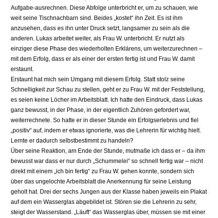
Aufgabe-ausrechnen. Diese Abfolge unterbricht er, um zu schauen, wie
weit seine Tischnachbarn sind. Beides „kostet“ ihn Zeit. Es ist ihm
anzusehen, dass es ihn unter Druck setzt, langsamer zu sein als die
anderen. Lukas arbeitet weiter, als Frau W. unterbricht. Er nutzt als
einziger diese Phase des wiederholten Erklärens, um weiterzurechnen –
mit dem Erfolg, dass er als einer der ersten fertig ist und Frau W. damit
erstaunt.
Erstaunt hat mich sein Umgang mit diesem Erfolg. Statt stolz seine
Schnelligkeit zur Schau zu stellen, geht er zu Frau W. mit der Feststellung,
es seien keine Löcher im Arbeitsblatt. Ich hatte den Eindruck, dass Lukas
ganz bewusst, in der Phase, in der eigentlich Zuhören gefordert war,
weiterrechnete. So hatte er in dieser Stunde ein Erfolgserlebnis und fiel
„positiv“ auf, indem er etwas ignorierte, was die Lehrerin für wichtig hielt.
Lernte er dadurch selbstbestimmt zu handeln?
Über seine Reaktion, am Ende der Stunde, mutmaße ich dass er – da ihm
bewusst war dass er nur durch „Schummelei“ so schnell fertig war – nicht
direkt mit einem „ich bin fertig“ zu Frau W. gehen konnte, sondern sich
über das ungelochte Arbeitsblatt die Anerkennung für seine Leistung
geholt hat. Drei der sechs Jungen aus der Klasse haben jeweils ein Plakat
auf dem ein Wasserglas abgebildet ist. Stören sie die Lehrerin zu sehr,
steigt der Wasserstand. „Läuft“ das Wasserglas über, müssen sie mit einer