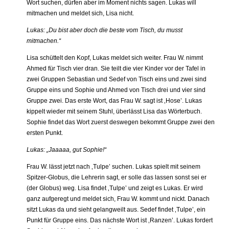
Wort suchen, dürfen aber im Moment nichts sagen. Lukas will
mitmachen und meldet sich, Lisa nicht.
Lukas: „Du bist aber doch die beste vom Tisch, du musst
mitmachen.“
Lisa schüttelt den Kopf, Lukas meldet sich weiter. Frau W. nimmt
Ahmed für Tisch vier dran. Sie teilt die vier Kinder vor der Tafel in
zwei Gruppen Sebastian und Sedef von Tisch eins und zwei sind
Gruppe eins und Sophie und Ahmed von Tisch drei und vier sind
Gruppe zwei. Das erste Wort, das Frau W. sagt ist ‚Hose’. Lukas
kippelt wieder mit seinem Stuhl, überlässt Lisa das Wörterbuch.
Sophie findet das Wort zuerst deswegen bekommt Gruppe zwei den
ersten Punkt.
Lukas: „Jaaaaa, gut Sophie!“
Frau W. lässt jetzt nach ‚Tulpe’ suchen. Lukas spielt mit seinem
Spitzer-Globus, die Lehrerin sagt, er solle das lassen sonst sei er
(der Globus) weg. Lisa findet ‚Tulpe’ und zeigt es Lukas. Er wird
ganz aufgeregt und meldet sich, Frau W. kommt und nickt. Danach
sitzt Lukas da und sieht gelangweilt aus. Sedef findet ‚Tulpe’, ein
Punkt für Gruppe eins. Das nächste Wort ist ‚Ranzen’. Lukas fordert