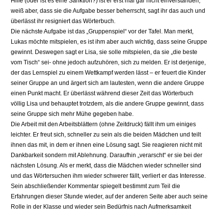
Hilfe (oder ist es eine Sanktion?) ist er erst mal gar nicht einverstanden,
weiß aber, dass sie die Aufgabe besser beherrscht, sagt ihr das auch und
überlässt ihr resigniert das Wörterbuch.
Die nächste Aufgabe ist das „Gruppenspiel“ vor der Tafel. Man merkt,
Lukas möchte mitspielen, es ist ihm aber auch wichtig, dass seine Gruppe
gewinnt. Deswegen sagt er Lisa, sie solle mitspielen, da sie „die beste
vom Tisch“ sei- ohne jedoch aufzuhören, sich zu melden. Er ist derjenige,
der das Lernspiel zu einem Wettkampf werden lässt – er feuert die Kinder
seiner Gruppe an und ärgert sich am lautesten, wenn die andere Gruppe
einen Punkt macht. Er überlässt während dieser Zeit das Wörterbuch
völlig Lisa und behauptet trotzdem, als die andere Gruppe gewinnt, dass
seine Gruppe sich mehr Mühe gegeben habe.
Die Arbeit mit den Arbeitsblättern (ohne Zeitdruck) fällt ihm um einiges
leichter. Er freut sich, schneller zu sein als die beiden Mädchen und teilt
ihnen das mit, in dem er ihnen eine Lösung sagt. Sie reagieren nicht mit
Dankbarkeit sondern mit Ablehnung. Daraufhin „verarscht“ er sie bei der
nächsten Lösung. Als er merkt, dass die Mädchen wieder schneller sind
und das Wörtersuchen ihm wieder schwerer fällt, verliert er das Interesse.
Sein abschließender Kommentar spiegelt bestimmt zum Teil die
Erfahrungen dieser Stunde wieder, auf der anderen Seite aber auch seine
Rolle in der Klasse und wieder sein Bedürfnis nach Aufmerksamkeit