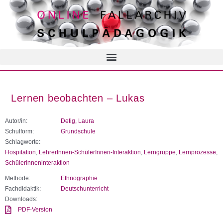
Lernen beobachten – Lukas
Autor/in:
Detig, Laura
Schulform:
Grundschule
Schlagworte:
Hospitation
,
LehrerInnen-SchülerInnen-Interaktion
,
Lerngruppe
,
Lernprozesse
,
SchülerInneninteraktion
Methode:
Ethnographie
Fachdidaktik:
Deutschunterricht
Downloads:
PDF-Version