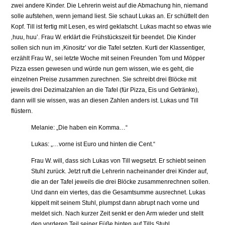
zwei andere Kinder. Die Lehrerin weist auf die Abmachung hin, niemand
solle aufstehen, wenn jemand liest. Sie schaut Lukas an. Er schüttelt den
Kopf. Till ist fertig mit Lesen, es wird geklatscht. Lukas macht so etwas wie
‚huu, huu’. Frau W. erklärt die Frühstückszeit für beendet. Die Kinder
sollen sich nun im ‚Kinositz’ vor die Tafel setzten. Kurti der Klassentiger,
erzählt Frau W., sei letzte Woche mit seinen Freunden Tom und Möpper
Pizza essen gewesen und würde nun gern wissen, wie es geht, die
einzelnen Preise zusammen zurechnen. Sie schreibt drei Blöcke mit
jeweils drei Dezimalzahlen an die Tafel (für Pizza, Eis und Getränke),
dann will sie wissen, was an diesen Zahlen anders ist. Lukas und Till
flüstern.
Melanie: „Die haben ein Komma…“
Lukas: „…vorne ist Euro und hinten die Cent.“
Frau W. will, dass sich Lukas von Till wegsetzt. Er schiebt seinen
Stuhl zurück. Jetzt ruft die Lehrerin nacheinander drei Kinder auf,
die an der Tafel jeweils die drei Blöcke zusammenrechnen sollen.
Und dann ein viertes, das die Gesamtsumme ausrechnet. Lukas
kippelt mit seinem Stuhl, plumpst dann abrupt nach vorne und
meldet sich. Nach kurzer Zeit senkt er den Arm wieder und stellt
den vorderen Teil seiner Füße hinten auf Tills Stuhl.