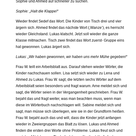
Sophie und Ahmed auf schneller zu suchen.
Sophie: „Halt die Klappe!“
Wieder findet Sedef das Wort. Die Kinder von Tisch drei und vier
ärgern sich. Ahmed findet das nächste Wort (‚Wanze’), es herrscht
wieder Gleichstand. Lukas klatscht. Jetzt soll wieder die ganze
Klasse mitmachen. Tisch zwei findet das Wort zuerst- Gruppe eins
hat gewonnen. Lukas ärgert sich.
Lukas: „Wir haben gewonnen, wir haben uns mehr Mühe gegeben!“
Frau W. teilt ein Arbeitsblatt aus. Darauf stehen wieder Wörter, die
Kinder nachschauen sollen. Lisa setzt sich wieder zu Lena und
Ahmed zu Lukas. Frau W. sagt, die letzten sechs Wörter auf dem
Arbeitsblatt seien besonders und fragt warum. Arne meldet sich und
sagt, die Wörter seien in der Vergangenheit geschrieben. Frau W.
bejaht das und fragt weiter, was man beachten muss, wenn man
diese im Wörterbuch nachschlagen will. Sabine meldet sich und
sagt, man müsse sich überlegen, wie sie in der Grundform heißen.
Frau W. bejaht auch das und will, dass die Kinder jetzt anfangen
wieder in Zweiergruppen das Blatt zu lösen. Lukas und Ahmed
finden die ersten drei Worte ohne Probleme. Lukas freut sich und