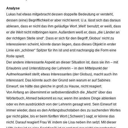
Analyse
Lukas hat etwas mitgebracht dessen doppelte Bedeutung er versteht,
dessen (eine) Begrifflichkeit er aber nicht kennt. U.a. lässt sich das daraus
ablesen, dass er nicht das ihm geläufige Wort ‚Welt’ benutzt; er weiß, dass
er
die Welt
nicht mitbringen kann. Außerdem weiß er, dass „die Länder an
der richtigen Stelle sind“. Dass er sich für den Begriff ‚Globus’ nicht zu
interessieren scheint, könnte daran liegen, dass dieses Objekt in erster
Linie ein „schöner“ Spitzer für ihn ist und erst nachrangig die Form eine
Rolle spielt.
Der andere interessante Aspekt an dieser Situation ist, dass sie ihn – mit
Erlaubnis und Unterstützung der Lehrerin – in den Mittelpunkt der
Aufmerksamkeit stellt; etwas Interessantes (der Globus), macht auch ihn
interessant. Das könnte auch der Grund sein warum er auf Sabines
Einwurf, sie hätte das gleiche in groß zu Hause, nicht reagiert.
Von Anfang an übernimmt er selbstverständlich die „Macht“ über das
Wörterbuch, Ahmed bekommt es nur, wenn ihn andere Dinge ablenken
oder es ihm ausdrücklich von der Lehrerin gesagt wird. Sein Einwurf ist
immer wieder, dass es den Anfangsbuchstaben des zu suchenden Wortes
gar nicht gäbe, bis er beim fünften Wort (‚Schwein’) sagt, er könne das
nicht. Darauf reagiert Frau W. indem sie Lisa neben ihn setzt. Mit dieser