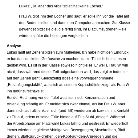
Lukas: „Ja, aber das Arbeitsblatt hat keine Löcher.“
Frau W. gibt ihm den Locher und sagt, er solle ihn vor die Tafel auf
den Boden stellen und dann den Computer anmachen. Zur Klasse
gewendet bittet sie die, die fertig sind, ihr Blatt umzudrehen – sie
würden später die Lösungen vergleichen.
Analyse
Lukas läuft auf Zehenspitzen zum Mülleimer. Ich habe nicht den Eindruck
er tue das, um keine Geräusche zu machen, damit Till nicht beim Lesen
gestört wird. Es ist in der Klasse sowieso nicht leise. Er weiß, Frau W. will
nicht, dass während dieser Zeit aufgestanden wird, das zeigt er indem er
auf den Zehen geht. Gleichzeitig ist es eine vorweggenommene
„Besänftigungstaktik“, was sich an seinem Kopfschütteln zeigt, als Frau W.
ihn dafür zurechtweist.
Bei der Rechnung vor der Tafel wechseln sich Konzentration und
Ablenkung ständig ab: Er meldet sich zwar einmal, als ihn Frau W. aber
dann nicht aufruft, lenkt er sich (und Till) wiederum ab bzw. nimmt Kontakt
zu Till auf, indem er seine Füße hinten auf Tills Stuhl „ablegt“. Während
der Arbeitsphase am Platz wirkt Lukas fahrig und gestresst: Er wiederholt
immer wieder die gleiche Abfolge von Bewegungen; Abschreiben, Blatt-
drehen, Blatt-zurück-drehen, den-Kopf-auf-den-Arm-legen und die