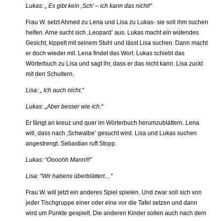
Lukas: „ Es gibt kein ‚Sch’ – ich kann das nicht!“
Frau W. setzt Ahmed zu Lena und Lisa zu Lukas- sie soll ihm suchen
helfen. Arne sucht sich ‚Leopard’ aus. Lukas macht ein wütendes
Gesicht, kippelt mit seinem Stuhl und lässt Lisa suchen. Dann macht
er doch wieder mit. Lena findet das Wort. Lukas schiebt das
Wörterbuch zu Lisa und sagt ihr, dass er das nicht kann. Lisa zuckt
mit den Schultern.
Lisa: „ Ich auch nicht.“
Lukas: „Aber besser wie ich.“
Er fängt an kreuz und quer im Wörterbuch herumzublättern. Lena
will, dass nach ‚Schwalbe’ gesucht wird. Lisa und Lukas suchen
angestrengt. Sebastian ruft Stopp.
Lukas: “Oooohh Mann!!!”
Lisa: “Wir habens überblättert…”
Frau W. will jetzt ein anderes Spiel spielen. Und zwar soll sich von
jeder Tischgruppe einer oder eine vor die Tafel setzen und dann
wird um Punkte gespielt. Die anderen Kinder sollen auch nach dem