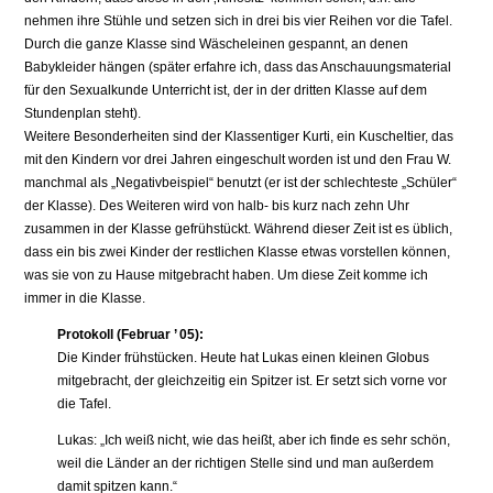
nehmen ihre Stühle und setzen sich in drei bis vier Reihen vor die Tafel.
Durch die ganze Klasse sind Wäscheleinen gespannt, an denen
Babykleider hängen (später erfahre ich, dass das Anschauungsmaterial
für den Sexualkunde Unterricht ist, der in der dritten Klasse auf dem
Stundenplan steht).
Weitere Besonderheiten sind der Klassentiger Kurti, ein Kuscheltier, das
mit den Kindern vor drei Jahren eingeschult worden ist und den Frau W.
manchmal als „Negativbeispiel“ benutzt (er ist der schlechteste „Schüler“
der Klasse). Des Weiteren wird von halb- bis kurz nach zehn Uhr
zusammen in der Klasse gefrühstückt. Während dieser Zeit ist es üblich,
dass ein bis zwei Kinder der restlichen Klasse etwas vorstellen können,
was sie von zu Hause mitgebracht haben. Um diese Zeit komme ich
immer in die Klasse.
Protokoll (Februar ’ 05):
Die Kinder frühstücken. Heute hat Lukas einen kleinen Globus
mitgebracht, der gleichzeitig ein Spitzer ist. Er setzt sich vorne vor
die Tafel.
Lukas: „Ich weiß nicht, wie das heißt, aber ich finde es sehr schön,
weil die Länder an der richtigen Stelle sind und man außerdem
damit spitzen kann.“