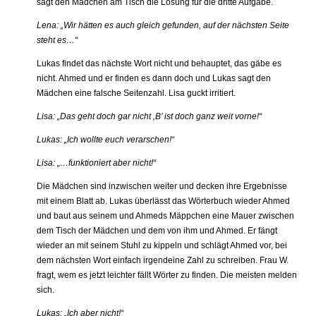
sagt den Mädchen am Tisch die Lösung für die dritte Aufgabe.
Lena: „Wir hätten es auch gleich gefunden, auf der nächsten Seite
steht es…“
Lukas findet das nächste Wort nicht und behauptet, das gäbe es
nicht. Ahmed und er finden es dann doch und Lukas sagt den
Mädchen eine falsche Seitenzahl. Lisa guckt irritiert.
Lisa: „Das geht doch gar nicht ‚B’ ist doch ganz weit vorne!“
Lukas: „Ich wollte euch verarschen!“
Lisa: „…funktioniert aber nicht!“
Die Mädchen sind inzwischen weiter und decken ihre Ergebnisse
mit einem Blatt ab. Lukas überlässt das Wörterbuch wieder Ahmed
und baut aus seinem und Ahmeds Mäppchen eine Mauer zwischen
dem Tisch der Mädchen und dem von ihm und Ahmed. Er fängt
wieder an mit seinem Stuhl zu kippeln und schlägt Ahmed vor, bei
dem nächsten Wort einfach irgendeine Zahl zu schreiben. Frau W.
fragt, wem es jetzt leichter fällt Wörter zu finden. Die meisten melden
sich.
Lukas: „Ich aber nicht!“