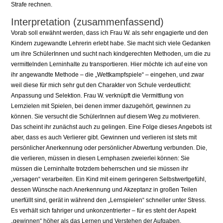
Strafe rechnen.
Interpretation (zusammenfassend)
Vorab soll erwähnt werden, dass ich Frau W. als sehr engagierte und den
Kindern zugewandte Lehrerin erlebt habe. Sie macht sich viele Gedanken
um ihre SchülerInnen und sucht nach kindgerechten Methoden, um die zu
vermittelnden Lerninhalte zu transportieren. Hier möchte ich auf eine von
ihr angewandte Methode – die „Wettkampfspiele“ – eingehen, und zwar
weil diese für mich sehr gut den Charakter von Schule verdeutlicht:
Anpassung und Selektion. Frau W. verknüpft die Vermittlung von
Lernzielen mit Spielen, bei denen immer dazugehört, gewinnen zu
können. Sie versucht die SchülerInnen auf diesem Weg zu motivieren.
Das scheint ihr zunächst auch zu gelingen. Eine Folge dieses Angebots ist
aber, dass es auch Verlierer gibt. Gewinnen und verlieren ist stets mit
persönlicher Anerkennung oder persönlicher Abwertung verbunden. Die,
die verlieren, müssen in diesen Lernphasen zweierlei können: Sie
müssen die Lerninhalte trotzdem beherrschen und sie müssen ihr
„versagen“ verarbeiten. Ein Kind mit einem geringeren Selbstwertgefühl,
dessen Wünsche nach Anerkennung und Akzeptanz in großen Teilen
unerfüllt sind, gerät in während den „Lernspielen“ schneller unter Stress.
Es verhält sich fahriger und unkonzentrierter – für es steht der Aspekt
„gewinnen“ höher als das Lernen und Verstehen der Aufgaben.