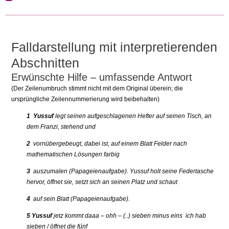
Falldarstellung mit interpretierenden
Abschnitten
Erwünschte Hilfe – umfassende Antwort
(Der Zeilenumbruch stimmt nicht mit dem Original überein; die
ursprüngliche Zeilennummerierung wird beibehalten)
1 Yussuf
legt seinen aufgeschlagenen Hefter auf seinen Tisch, an
dem Franzi, stehend und
2
vornübergebeugt, dabei ist, auf einem Blatt Felder nach
mathematischen Lösungen farbig
3
auszumalen (Papageienaufgabe). Yussuf holt seine Federtasche
hervor, öffnet sie, setzt sich an seinen Platz und schaut
4
auf sein Blatt (Papageienaufgabe).
5 Yussuf
jetz kommt daaa – ohh – (..) sieben minus eins ich hab
sieben / öffnet die fünf