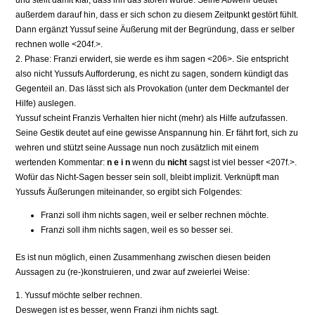
und stellt damit klar, dass ihn das stören würde. Seine Abwehr deutet
außerdem darauf hin, dass er sich schon zu diesem Zeitpunkt gestört fühlt.
Dann ergänzt Yussuf seine Äußerung mit der Begründung, dass er selber
rechnen wolle <204f.>.
2. Phase: Franzi erwidert, sie werde es ihm sagen <206>. Sie entspricht
also nicht Yussufs Aufforderung, es nicht zu sagen, sondern kündigt das
Gegenteil an. Das lässt sich als Provokation (unter dem Deckmantel der
Hilfe) auslegen.
Yussuf scheint Franzis Verhalten hier nicht (mehr) als Hilfe aufzufassen.
Seine Gestik deutet auf eine gewisse Anspannung hin. Er fährt fort, sich zu
wehren und stützt seine Aussage nun noch zusätzlich mit einem
wertenden Kommentar:
n e i n
wenn du
nicht
sagst ist viel besser <207f.>.
Wofür das Nicht-Sagen besser sein soll, bleibt implizit. Verknüpft man
Yussufs Äußerungen miteinander, so ergibt sich Folgendes:
Franzi soll ihm nichts sagen, weil er selber rechnen möchte.
Franzi soll ihm nichts sagen, weil es so besser sei.
Es ist nun möglich, einen Zusammenhang zwischen diesen beiden
Aussagen zu (re-)konstruieren, und zwar auf zweierlei Weise:
1. Yussuf möchte selber rechnen.
Deswegen ist es besser, wenn Franzi ihm nichts sagt.