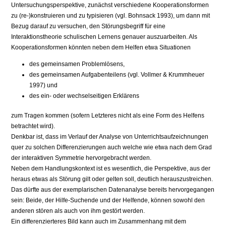
Untersuchungsperspektive, zunächst verschiedene Kooperationsformen
zu (re-)konstruieren und zu typisieren (vgl. Bohnsack 1993), um dann mit
Bezug darauf zu versuchen, den Störungsbegriff für eine
Interaktionstheorie schulischen Lernens genauer auszuarbeiten. Als
Kooperationsformen könnten neben dem Helfen etwa Situationen
des gemeinsamen Problemlösens,
des gemeinsamen Aufgabenteilens (vgl. Vollmer & Krummheuer
1997) und
des ein- oder wechselseitigen Erklärens
zum Tragen kommen (sofern Letzteres nicht als eine Form des Helfens
betrachtet wird).
Denkbar ist, dass im Verlauf der Analyse von Unterrichtsaufzeichnungen
quer zu solchen Differenzierungen auch welche wie etwa nach dem Grad
der interaktiven Symmetrie hervorgebracht werden.
Neben dem Handlungskontext ist es wesentlich, die Perspektive, aus der
heraus etwas als Störung gilt oder gelten soll, deutlich herauszustreichen.
Das dürfte aus der exemplarischen Datenanalyse bereits hervorgegangen
sein: Beide, der Hilfe-Suchende und der Helfende, können sowohl den
anderen stören als auch von ihm gestört werden.
Ein differenzierteres Bild kann auch im Zusammenhang mit dem