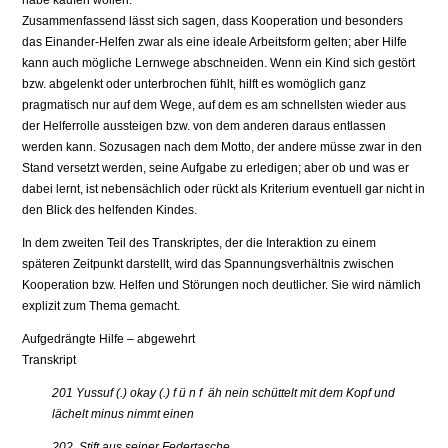
habe kaufen wollen.
Zusammenfassend lässt sich sagen, dass Kooperation und besonders
das Einander-Helfen zwar als eine ideale Arbeitsform gelten; aber Hilfe
kann auch mögliche Lernwege abschneiden. Wenn ein Kind sich gestört
bzw. abgelenkt oder unterbrochen fühlt, hilft es womöglich ganz
pragmatisch nur auf dem Wege, auf dem es am schnellsten wieder aus
der Helferrolle aussteigen bzw. von dem anderen daraus entlassen
werden kann. Sozusagen nach dem Motto, der andere müsse zwar in den
Stand versetzt werden, seine Aufgabe zu erledigen; aber ob und was er
dabei lernt, ist nebensächlich oder rückt als Kriterium eventuell gar nicht in
den Blick des helfenden Kindes.
In dem zweiten Teil des Transkriptes, der die Interaktion zu einem
späteren Zeitpunkt darstellt, wird das Spannungsverhältnis zwischen
Kooperation bzw. Helfen und Störungen noch deutlicher. Sie wird nämlich
explizit zum Thema gemacht.
Aufgedrängte Hilfe – abgewehrt
Transkript
201 Yussuf (.) okay (.) f ü n f äh nein schüttelt mit dem Kopf und
lächelt minus nimmt einen
202 Stift aus seiner Federtasche