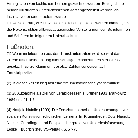
Ermöglichen von fachlichem Lernen gezeichnet werden. Bezüglich der
beiden illustrierten Unterrichtsszenen darf angezweifelt werden, ob
fachlich voneinander gelernt wurde.
Hinweise darauf, wie Prozesse des Helfens gestaltet werden können, gibt
die Rekonstruktion alltagspädagogischer Vorstellungen von Schülerinnen
und Schülern im folgenden Unterabschnitt.
Fußnoten:
(1) Wenn im folgenden aus den Transkripten zitiert wird, so wird das
Zitierte unter Beibehaltung aller sonstigen Markierungen stets kursiv
gesetzt. In spitze Klammern gesetzte Zahlen verweisen auf
Transkriptzeilen.
(2) In diesen Zeilen ist quasi eine Argumentationsanalyse formuliert.
(3) Zu Autonomie als Ziel von Lernprozessen s. Bruner 1983, Markowitz
1986 und 11: 1.3.
(4) Naujok, Natalie (1999): Die Forschungspraxis in Untersuchungen zur
sozialen Konstitution schulischen Lernens. In: Krummheuer, Götz: Naujok,
Natalie: Grundlagen und Beispiele Interpretativer Unterrichtsforschung.
Leske + Budrich (neu VS-Verlag), S. 67-73