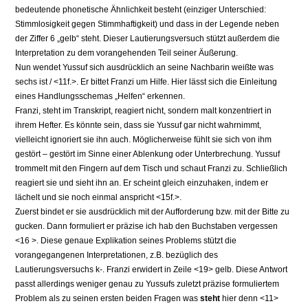
bedeutende phonetische Ähnlichkeit besteht (einziger Unterschied:
Stimmlosigkeit gegen Stimmhaftigkeit) und dass in der Legende neben
der Ziffer 6 „gelb“ steht. Dieser Lautierungsversuch stützt außerdem die
Interpretation zu dem vorangehenden Teil seiner Äußerung.
Nun wendet Yussuf sich ausdrücklich an seine Nachbarin weißte was
sechs ist / <11f.>. Er bittet Franzi um Hilfe. Hier lässt sich die Einleitung
eines Handlungsschemas „Helfen“ erkennen.
Franzi, steht im Transkript, reagiert nicht, sondern malt konzentriert in
ihrem Hefter. Es könnte sein, dass sie Yussuf gar nicht wahrnimmt,
vielleicht ignoriert sie ihn auch. Möglicherweise fühlt sie sich von ihm
gestört – gestört im Sinne einer Ablenkung oder Unterbrechung. Yussuf
trommelt mit den Fingern auf dem Tisch und schaut Franzi zu. Schließlich
reagiert sie und sieht ihn an. Er scheint gleich einzuhaken, indem er
lächelt und sie noch einmal anspricht <15f.>.
Zuerst bindet er sie ausdrücklich mit der Aufforderung bzw. mit der Bitte zu
gucken. Dann formuliert er präzise ich hab den Buchstaben vergessen
<16 >. Diese genaue Explikation seines Problems stützt die
vorangegangenen Interpretationen, z.B. bezüglich des
Lautierungsversuchs k-. Franzi erwidert in Zeile <19> gelb. Diese Antwort
passt allerdings weniger genau zu Yussufs zuletzt präzise formuliertem
Problem als zu seinen ersten beiden Fragen was
steht
hier denn <11>