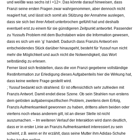
und weißte was sechs ist l <12>. Das könnte darauf hinweisen, dass
Franzi seine ersten Fragen zwar wahrgenommen, aber dennoch nicht
reagiert hat, und lässt sich somit als Stützung der Annahme auslegen,
dass sie sich bei ihrer Arbeit unterbrochen gefühlt hat und deshalb
eventuell erst zu einem für sie günstigeren Zeitpunkt antwortet. Passender
zu Yussufs Problem mit dem Buchstaben wäre die Information gewesen,
dass es sich um ein ’g’ handelt. Dadurch dass Franzis Antwort ein
entscheidendes Stück darüber hinausgeht, besteht für Yussuf nun nicht
mehr die Möglichkeit und auch nicht die Notwendigkeit, das Wort
selbständig zu erlesen.
Ferner lässt sich feststellen, dass die von Franzi gegebene vollständige
Restinformation zur Erledigung dieses Aufgabenteils hier die Wirkung hat,
dass keine weitere Frage gestellt wird.
; Yussuf bedankt sich strahlend. Er ist offensichtlich sehr zufrieden mit
Franzis Antwort. Damit endet diese Szene. Ob sein Strahlen nun erstens
dem gelösten aufgabenspezifischen Problem, zweitens dem Erfolg,
Franzis Aufmerksamkeit gewonnen zu haben, drittens allem beiden oder
viertens noch etwas anderem gilt, ist an dieser Stelle ist nicht
auszumachen. – Im weiteren Verlauf der Interaktion wird dann deutlich,
dass er in erster Linie an Franzis Aufmerksamkeit interessiert zu sein
scheint, z.B. wenn er ihr erzählt, dass seine Mutter ihm Adidas-Schuhe