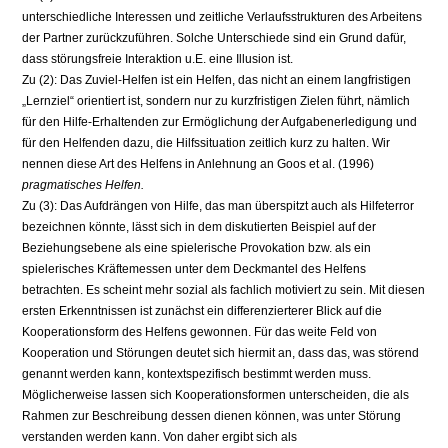
unterschiedliche Interessen und zeitliche Verlaufsstrukturen des Arbeitens
der Partner zurückzuführen. Solche Unterschiede sind ein Grund dafür,
dass störungsfreie Interaktion u.E. eine Illusion ist.
Zu (2): Das Zuviel-Helfen ist ein Helfen, das nicht an einem langfristigen
„Lernziel“ orientiert ist, sondern nur zu kurzfristigen Zielen führt, nämlich
für den Hilfe-Erhaltenden zur Ermöglichung der Aufgabenerledigung und
für den Helfenden dazu, die Hilfssituation zeitlich kurz zu halten. Wir
nennen diese Art des Helfens in Anlehnung an Goos et al. (1996)
pragmatisches Helfen.
Zu (3): Das Aufdrängen von Hilfe, das man überspitzt auch als Hilfeterror
bezeichnen könnte, lässt sich in dem diskutierten Beispiel auf der
Beziehungsebene als eine spielerische Provokation bzw. als ein
spielerisches Kräftemessen unter dem Deckmantel des Helfens
betrachten. Es scheint mehr sozial als fachlich motiviert zu sein. Mit diesen
ersten Erkenntnissen ist zunächst ein differenzierterer Blick auf die
Kooperationsform des Helfens gewonnen. Für das weite Feld von
Kooperation und Störungen deutet sich hiermit an, dass das, was störend
genannt werden kann, kontextspezifisch bestimmt werden muss.
Möglicherweise lassen sich Kooperationsformen unterscheiden, die als
Rahmen zur Beschreibung dessen dienen können, was unter Störung
verstanden werden kann. Von daher ergibt sich als