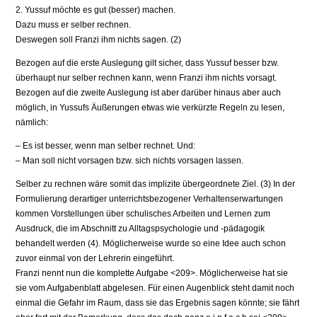
2. Yussuf möchte es gut (besser) machen.
Dazu muss er selber rechnen.
Deswegen soll Franzi ihm nichts sagen. (2)
Bezogen auf die erste Auslegung gilt sicher, dass Yussuf besser bzw.
überhaupt nur selber rechnen kann, wenn Franzi ihm nichts vorsagt.
Bezogen auf die zweite Auslegung ist aber darüber hinaus aber auch
möglich, in Yussufs Äußerungen etwas wie verkürzte Regeln zu lesen,
nämlich:
– Es ist besser, wenn man selber rechnet. Und:
– Man soll nicht vorsagen bzw. sich nichts vorsagen lassen.
Selber zu rechnen wäre somit das implizite übergeordnete Ziel. (3) In der
Formulierung derartiger unterrichtsbezogener Verhaltenserwartungen
kommen Vorstellungen über schulisches Arbeiten und Lernen zum
Ausdruck, die im Abschnitt zu Alltagspsychologie und -pädagogik
behandelt werden (4). Möglicherweise wurde so eine Idee auch schon
zuvor einmal von der Lehrerin eingeführt.
Franzi nennt nun die komplette Aufgabe <209>. Möglicherweise hat sie
sie vom Aufgabenblatt abgelesen. Für einen Augenblick steht damit noch
einmal die Gefahr im Raum, dass sie das Ergebnis sagen könnte; sie fährt