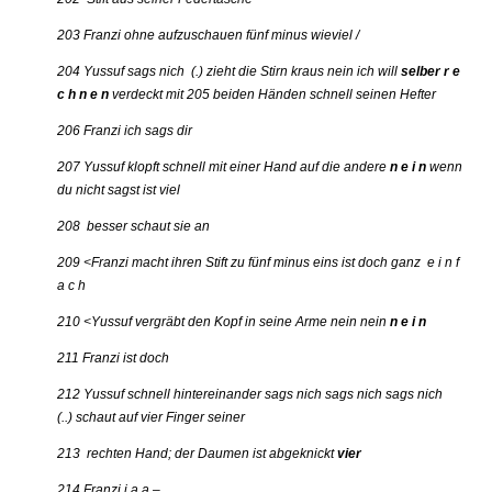
203 Franzi ohne aufzuschauen fünf minus wieviel /
204 Yussuf sags nich (.) zieht die Stirn kraus nein ich will
selber r e
c h n e n
verdeckt mit 205 beiden Händen schnell seinen Hefter
206 Franzi ich sags dir
207 Yussuf klopft schnell mit einer Hand auf die andere
n e i n
wenn
du nicht sagst ist viel
208 besser schaut sie an
209 <Franzi macht ihren Stift zu fünf minus eins ist doch ganz e i n f
a c h
210 <Yussuf vergräbt den Kopf in seine Arme nein nein
n e i n
211 Franzi ist doch
212 Yussuf schnell hintereinander sags nich sags nich sags nich
(..) schaut auf vier Finger seiner
213 rechten Hand; der Daumen ist abgeknickt
vier
214 Franzi j a a –