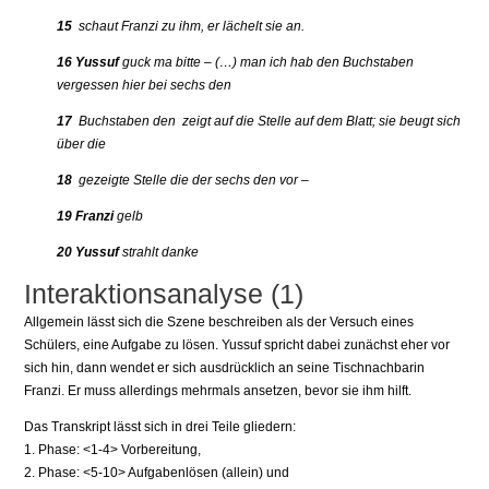
15
schaut Franzi zu ihm, er lächelt sie an.
16 Yussuf
guck ma bitte – (…) man ich hab den Buchstaben
vergessen hier bei sechs den
17
Buchstaben den zeigt auf die Stelle auf dem Blatt; sie beugt sich
über die
18
gezeigte Stelle die der sechs den vor –
19
Franzi
gelb
20
Yussuf
strahlt danke
Interaktionsanalyse (1)
Allgemein lässt sich die Szene beschreiben als der Versuch eines
Schülers, eine Aufgabe zu lösen. Yussuf spricht dabei zunächst eher vor
sich hin, dann wendet er sich ausdrücklich an seine Tischnachbarin
Franzi. Er muss allerdings mehrmals ansetzen, bevor sie ihm hilft.
Das Transkript lässt sich in drei Teile gliedern:
1. Phase: <1-4> Vorbereitung,
2. Phase: <5-10> Aufgabenlösen (allein) und