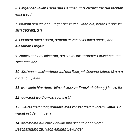
6
Finger der linken Hand und Daumen und Zeigefinger der rechten
eins weg /
7
krümmt den kleinen Finger der linken Hand ein; beide Hände zu
sich gedreht, d.h.
8
Daumen nach außen, beginnt er von links nach rechts, den
einzelnen Fingern
9
zunickend, erst flüsternd, bei sechs mit normaler Lautstärke eins
zwei drei vier
10
fünf sechs blickt wieder auf das Blatt; mit finsterer Miene M a a n
e e y ( …) man
11
was steht hier denn blinzelt kurz zu Franzi hinüber (..) k – zu ihr
12
gewandt weißte was sechs ist /
13
Sie reagiert nicht, sondern malt konzentriert in ihrem Hefter. Er
wartet mit den Fingern
14
trommelnd auf eine Antwort und schaut ihr bei ihrer
Beschäftigung zu. Nach einigen Sekunden