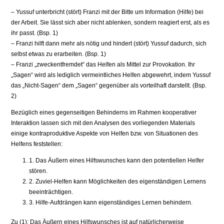
– Yussuf unterbricht (stört) Franzi mit der Bitte um Information (Hilfe) bei
der Arbeit. Sie lässt sich aber nicht ablenken, sondern reagiert erst, als es
ihr passt. (Bsp. 1)
– Franzi hilft dann mehr als nötig und hindert (stört) Yussuf dadurch, sich
selbst etwas zu erarbeiten. (Bsp. 1)
– Franzi „zweckentfremdet“ das Helfen als Mittel zur Provokation. Ihr
„Sagen“ wird als lediglich vermeintliches Helfen abgewehrt, indem Yussuf
das „Nicht-Sagen“ dem „Sagen“ gegenüber als vorteilhaft darstellt. (Bsp.
2)
Bezüglich eines gegenseitigen Behinderns im Rahmen kooperativer
Interaktion lassen sich mit den Analysen des vorliegenden Materials
einige kontraproduktive Aspekte von Helfen bzw. von Situationen des
Helfens feststellen:
1. Das Äußern eines Hilfswunsches kann den potentiellen Helfer
stören.
2. Zuviel-Helfen kann Möglichkeiten des eigenständigen Lernens
beeinträchtigen.
3. Hilfe-Aufdrängen kann eigenständiges Lernen behindern.
Zu (1): Das Äußern eines Hilfswunsches ist auf natürlicherweise