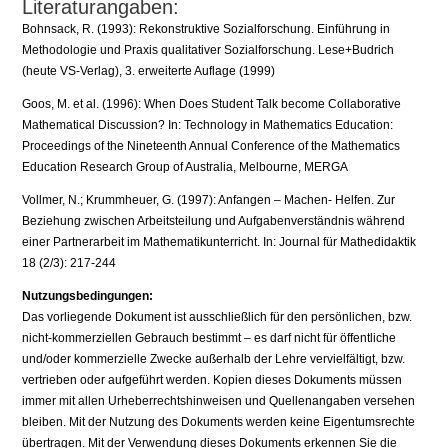
Literaturangaben:
Bohnsack, R. (1993): Rekonstruktive Sozialforschung. Einführung in
Methodologie und Praxis qualitativer Sozialforschung. Lese+Budrich
(heute VS-Verlag), 3. erweiterte Auflage (1999)
Goos, M. et al. (1996): When Does Student Talk become Collaborative
Mathematical Discussion? In: Technology in Mathematics Education:
Proceedings of the Nineteenth Annual Conference of the Mathematics
Education Research Group of Australia, Melbourne, MERGA
Vollmer, N.; Krummheuer, G. (1997): Anfangen – Machen- Helfen. Zur
Beziehung zwischen Arbeitsteilung und Aufgabenverständnis während
einer Partnerarbeit im Mathematikunterricht. In: Journal für Mathedidaktik
18 (2/3): 217-244
Nutzungsbedingungen:
Das vorliegende Dokument ist ausschließlich für den persönlichen, bzw.
nicht-kommerziellen Gebrauch bestimmt – es darf nicht für öffentliche
und/oder kommerzielle Zwecke außerhalb der Lehre vervielfältigt, bzw.
vertrieben oder aufgeführt werden. Kopien dieses Dokuments müssen
immer mit allen Urheberrechtshinweisen und Quellenangaben versehen
bleiben. Mit der Nutzung des Dokuments werden keine Eigentumsrechte
übertragen. Mit der Verwendung dieses Dokuments erkennen Sie die