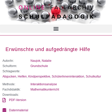
Erwünschte und aufgedrängte Hilfe
Autor/in:
Naujok, Natalie
Schulform:
Grundschule
Schlagworte:
Abgucken
,
Helfen
,
Kindperspektive
,
SchülerInneninteraktion
,
Schulkultur
Methode:
Interaktionsanalyse
Fachdidaktik:
Mathematikunterricht
Downloads:
PDF-Version
Datenmaterial