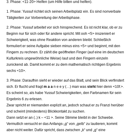
3. Phase: <11-20> Helfen (um Hilfe bitten und helfen).
1. Phase: Yussuf richtet sich seinen Arbeitsplatz ein. Es sind nonverbale
Tätigkeiten zur Vorbereitung der Arbeitsphase.
2. Phase: Yussuf arbeitet vor sich hinsprechend. Es ist nicht klar, ob er zu
Beginn nur für sich oder für andere spricht. Mit ooh <5> inszeniert er
Schwierigkeit, was ohne Reaktion von anderen bleibt. Schließlich
formuliert er seine Aufgabe sieben minus eins <5> und beginnt, mit den
Fingern zu rechnen. Er zählt die geöffneten Finger (auf eine im deutschen
Kulturkreis ungewöhnliche Weise) laut und den Fingern einzeln
zunickend ab. Damit kommt er zu dem mathematisch richtigen Ergebnis
sechs <10>.
3. Phase: Daraufhin sieht er wieder auf das Blatt, und sein Blick verfinstert
sich. Er flucht und fragt
m a a
n e e y (…) man was
steht
hier denn <10f.>.
Es scheint so, als habe Yussuf Schwierigkeiten, den Farbnamen für sein
Ergebnis 6 zu erlesen.
Zwar spricht er niemanden explizit an, jedoch schaut er zu Franzi herüber
und scheint (mindestens) Blickkontakt zu suchen.
Dann setzt er an (..) k – <11 >. Seine Stimme bleibt in der Schwebe.
Vermutlich versucht er das Anfangs-„g“ von „gelb“ zu lautieren, kommt
aber nicht weiter. Dafür spricht, dass zwischen „k“ und „g“ eine