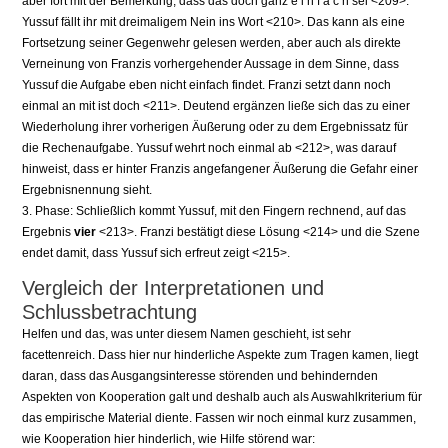
aber fort mit der Bemerkung, dass das doch ganz e i n f a c h sei <209>.
Yussuf fällt ihr mit dreimaligem Nein ins Wort <210>. Das kann als eine
Fortsetzung seiner Gegenwehr gelesen werden, aber auch als direkte
Verneinung von Franzis vorhergehender Aussage in dem Sinne, dass
Yussuf die Aufgabe eben nicht einfach findet. Franzi setzt dann noch
einmal an mit ist doch <211>. Deutend ergänzen ließe sich das zu einer
Wiederholung ihrer vorherigen Äußerung oder zu dem Ergebnissatz für
die Rechenaufgabe. Yussuf wehrt noch einmal ab <212>, was darauf
hinweist, dass er hinter Franzis angefangener Äußerung die Gefahr einer
Ergebnisnennung sieht.
3. Phase: Schließlich kommt Yussuf, mit den Fingern rechnend, auf das
Ergebnis
vier
<213>. Franzi bestätigt diese Lösung <214> und die Szene
endet damit, dass Yussuf sich erfreut zeigt <215>.
Vergleich der Interpretationen und
Schlussbetrachtung
Helfen und das, was unter diesem Namen geschieht, ist sehr
facettenreich. Dass hier nur hinderliche Aspekte zum Tragen kamen, liegt
daran, dass das Ausgangsinteresse störenden und behindernden
Aspekten von Kooperation galt und deshalb auch als Auswahlkriterium für
das empirische Material diente. Fassen wir noch einmal kurz zusammen,
wie Kooperation hier hinderlich, wie Hilfe störend war: