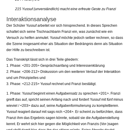
215 Yussuf (unverständlich) macht eine erfreute Geste zu Franzi
Interaktionsanalyse
Der Schüler Yussuf arbeitet vor sich hinsprechend. In dieses Sprechen
schaltet sich seine Tischnachbarin Franzi ein, was zunächst wie ein
Versuch zu helfen anmutet. Yussuf möchte jedoch selber rechnen, so dass
die Szene insgesamt eher als Situation der Bedrängnis denn als Situation
der Hilfe zu beschreiben ist.
Das Transkript lässt sich in drei Teile gliedern:
1. Phase: <201-205> Gesprächsanfang und Interessenklärung
2. Phase: <206-212> Diskussion um den weiteren Verlauf der Interaktion
und um Prinzipielles und
3. Phase: <212-215> Yussuf rechnet und Franzi bestätigt.
1. Phase: Yussuf beginnt einen Aufgabensatz zu sprechen <201>. Franzi
greift das auf, spricht seinen Anfang nach und fordert Yussuf mit fünf minus
wieviel / <203> dazu auf, seine Aufgabenformulierung zu komplettieren.
Yussuf reagiert darauf mit sags nich <204>. Er scheint zu befürchten, dass
Franzi ihm das Ergebnis sagen könnte, sobald sie die Aufgabenstellung
kennt. Er wehrt sich hier gegen die Möglichkeit von Franzis (Vor-)sagen