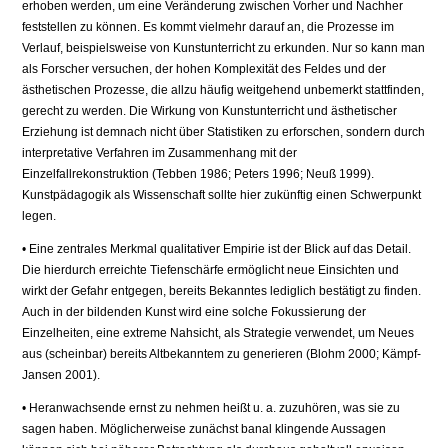
erhoben werden, um eine Veränderung zwischen Vorher und Nachher
feststellen zu können. Es kommt vielmehr darauf an, die Prozesse im
Verlauf, beispielsweise von Kunstunterricht zu erkunden. Nur so kann man
als Forscher versuchen, der hohen Komplexität des Feldes und der
ästhetischen Prozesse, die allzu häufig weitgehend unbemerkt stattfinden,
gerecht zu werden. Die Wirkung von Kunstunterricht und ästhetischer
Erziehung ist demnach nicht über Statistiken zu erforschen, sondern durch
interpretative Verfahren im Zusammenhang mit der
Einzelfallrekonstruktion (Tebben 1986; Peters 1996; Neuß 1999).
Kunstpädagogik als Wissenschaft sollte hier zukünftig einen Schwerpunkt
legen.
• Eine zentrales Merkmal qualitativer Empirie ist der Blick auf das Detail.
Die hierdurch erreichte Tiefenschärfe ermöglicht neue Einsichten und
wirkt der Gefahr entgegen, bereits Bekanntes lediglich bestätigt zu finden.
Auch in der bildenden Kunst wird eine solche Fokussierung der
Einzelheiten, eine extreme Nahsicht, als Strategie verwendet, um Neues
aus (scheinbar) bereits Altbekanntem zu generieren (Blohm 2000; Kämpf-
Jansen 2001).
• Heranwachsende ernst zu nehmen heißt u. a. zuzuhören, was sie zu
sagen haben. Möglicherweise zunächst banal klingende Aussagen