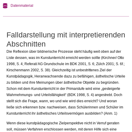
Datenmaterial
Falldarstellung mit interpretierenden
Abschnitten
Die Reflexion über bildnerische Prozesse steht häufig weit oben auf der
Liste dessen, was im Kunstunterricht erreicht werden sollte (Kirchner/ Otto
1998, S. 4; Referat/ AG Grundschule im BDK 2001, S. 6; Zülch 2001; S. 6f.;
Kirschenmann 2002, S. 38). Gleichzeitig ist unbestrittenes Ziel der
Kunstpädagogik, Heranwachsende dazu zu befähigen, ästhetische Urteile
zu bilden und ihre Meinungen über ästhetische Objekte zu begründen.
Schon mit dem Kunstunterricht in der Primarstufe wird eine „gesteigerte
Wahrnehmungs- und Urteilsfähigkeit“ (BDK 1998, S. 4) angestrebt. Doch
stellt sich die Frage, wann, wo und wie wird dies erreicht? Und woran
ließe sich erkennen bzw. nachweisen, dass Schülerinnen und Schüler im
Kunstunterricht ihr ästhetisches Urteilsvermögen ausbilden? (Anm. 1)
Wenn diese kunstpädagogische Zielperspektive nicht in Verruf geraten
soll, müssen Verfahren erschlossen werden, mit deren Hilfe sich eine