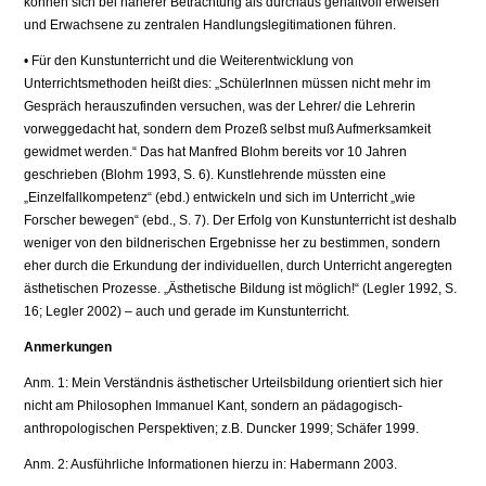
können sich bei näherer Betrachtung als durchaus gehaltvoll erweisen
und Erwachsene zu zentralen Handlungslegitimationen führen.
• Für den Kunstunterricht und die Weiterentwicklung von
Unterrichtsmethoden heißt dies: „SchülerInnen müssen nicht mehr im
Gespräch herauszufinden versuchen, was der Lehrer/ die Lehrerin
vorweggedacht hat, sondern dem Prozeß selbst muß Aufmerksamkeit
gewidmet werden.“ Das hat Manfred Blohm bereits vor 10 Jahren
geschrieben (Blohm 1993, S. 6). Kunstlehrende müssten eine
„Einzelfallkompetenz“ (ebd.) entwickeln und sich im Unterricht „wie
Forscher bewegen“ (ebd., S. 7). Der Erfolg von Kunstunterricht ist deshalb
weniger von den bildnerischen Ergebnisse her zu bestimmen, sondern
eher durch die Erkundung der individuellen, durch Unterricht angeregten
ästhetischen Prozesse. „Ästhetische Bildung ist möglich!“ (Legler 1992, S.
16; Legler 2002) – auch und gerade im Kunstunterricht.
Anmerkungen
Anm. 1: Mein Verständnis ästhetischer Urteilsbildung orientiert sich hier
nicht am Philosophen Immanuel Kant, sondern an pädagogisch-
anthropologischen Perspektiven; z.B. Duncker 1999; Schäfer 1999.
Anm. 2: Ausführliche Informationen hierzu in: Habermann 2003.