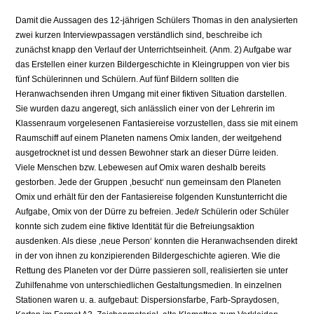
Damit die Aussagen des 12-jährigen Schülers Thomas in den analysierten
zwei kurzen Interviewpassagen verständlich sind, beschreibe ich
zunächst knapp den Verlauf der Unterrichtseinheit. (Anm. 2) Aufgabe war
das Erstellen einer kurzen Bildergeschichte in Kleingruppen von vier bis
fünf Schülerinnen und Schülern. Auf fünf Bildern sollten die
Heranwachsenden ihren Umgang mit einer fiktiven Situation darstellen.
Sie wurden dazu angeregt, sich anlässlich einer von der Lehrerin im
Klassenraum vorgelesenen Fantasiereise vorzustellen, dass sie mit einem
Raumschiff auf einem Planeten namens Omix landen, der weitgehend
ausgetrocknet ist und dessen Bewohner stark an dieser Dürre leiden.
Viele Menschen bzw. Lebewesen auf Omix waren deshalb bereits
gestorben. Jede der Gruppen ‚besucht‘ nun gemeinsam den Planeten
Omix und erhält für den der Fantasiereise folgenden Kunstunterricht die
Aufgabe, Omix von der Dürre zu befreien. Jede/r Schülerin oder Schüler
konnte sich zudem eine fiktive Identität für die Befreiungsaktion
ausdenken. Als diese ‚neue Person‘ konnten die Heranwachsenden direkt
in der von ihnen zu konzipierenden Bildergeschichte agieren. Wie die
Rettung des Planeten vor der Dürre passieren soll, realisierten sie unter
Zuhilfenahme von unterschiedlichen Gestaltungsmedien. In einzelnen
Stationen waren u. a. aufgebaut: Dispersionsfarbe, Farb-Spraydosen,