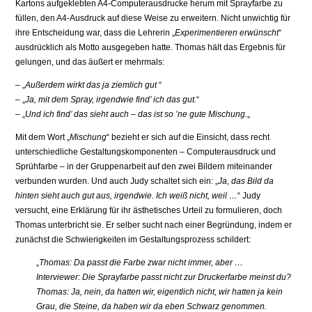
Kartons aufgeklebten A4-Computerausdrucke herum mit Sprayfarbe zu
füllen, den A4-Ausdruck auf diese Weise zu erweitern. Nicht unwichtig für
ihre Entscheidung war, dass die Lehrerin „
Experimentieren erwünscht
“
ausdrücklich als Motto ausgegeben hatte. Thomas hält das Ergebnis für
gelungen, und das äußert er mehrmals:
– „
Außerdem wirkt das ja ziemlich gut
“
– „
Ja, mit dem Spray, irgendwie find’ ich das gut.
“
– „
Und ich find’ das sieht auch – das ist so ’ne gute Mischung.
„
Mit dem Wort „
Mischung
“ bezieht er sich auf die Einsicht, dass recht
unterschiedliche Gestaltungskomponenten – Computerausdruck und
Sprühfarbe – in der Gruppenarbeit auf den zwei Bildern miteinander
verbunden wurden. Und auch Judy schaltet sich ein: „
Ja, das Bild da
hinten sieht auch gut aus, irgendwie. Ich weiß nicht, weil …
“ Judy
versucht, eine Erklärung für ihr ästhetisches Urteil zu formulieren, doch
Thomas unterbricht sie. Er selber sucht nach einer Begründung, indem er
zunächst die Schwierigkeiten im Gestaltungsprozess schildert:
„
Thomas: Da passt die Farbe zwar nicht immer, aber …
Interviewer: Die Sprayfarbe passt nicht zur Druckerfarbe meinst du?
Thomas: Ja, nein, da hatten wir, eigentlich nicht, wir hatten ja kein
Grau, die Steine, da haben wir da eben Schwarz genommen.