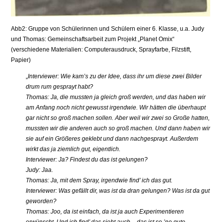
Abb2: Gruppe von Schülerinnen und Schülern einer 6. Klasse, u.a. Judy
und Thomas: Gemeinschaftsarbeit zum Projekt „Planet Omix“
(verschiedene Materialien: Computerausdruck, Sprayfarbe, Filzstift,
Papier)
„
Interviewer: Wie kam’s zu der Idee, dass ihr um diese zwei Bilder
drum rum gesprayt habt?
Thomas: Ja, die mussten ja gleich groß werden, und das haben wir
am Anfang noch nicht gewusst irgendwie. Wir hätten die überhaupt
gar nicht so groß machen sollen. Aber weil wir zwei so Große hatten,
mussten wir die anderen auch so groß machen. Und dann haben wir
sie auf ein Größeres geklebt und dann nachgesprayt. Außerdem
wirkt das ja ziemlich gut, eigentlich.
Interviewer: Ja? Findest du das ist gelungen?
Judy: Jaa.
Thomas: Ja, mit dem Spray, irgendwie find’ ich das gut.
Interviewer: Was gefällt dir, was ist da dran gelungen? Was ist da gut
geworden?
Thomas: Joo, da ist einfach, da ist ja auch Experimentieren
erwünscht. Und ich find’ das sieht auch – das ist so ’ne gute