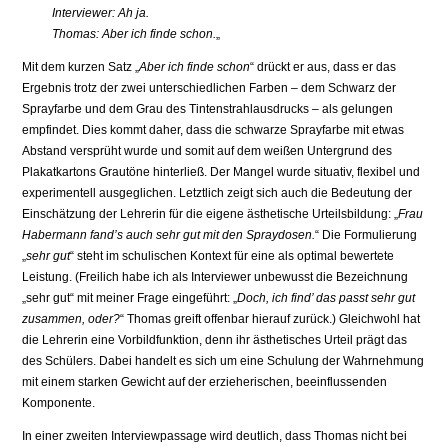
Interviewer: Ah ja.
Thomas: Aber ich finde schon.
„
Mit dem kurzen Satz „
Aber ich finde schon
“ drückt er aus, dass er das
Ergebnis trotz der zwei unterschiedlichen Farben – dem Schwarz der
Sprayfarbe und dem Grau des Tintenstrahlausdrucks – als gelungen
empfindet. Dies kommt daher, dass die schwarze Sprayfarbe mit etwas
Abstand versprüht wurde und somit auf dem weißen Untergrund des
Plakatkartons Grautöne hinterließ. Der Mangel wurde situativ, flexibel und
experimentell ausgeglichen. Letztlich zeigt sich auch die Bedeutung der
Einschätzung der Lehrerin für die eigene ästhetische Urteilsbildung: „
Frau
Habermann fand’s auch sehr gut mit den Spraydosen.
“ Die Formulierung
„
sehr gut
“ steht im schulischen Kontext für eine als optimal bewertete
Leistung. (Freilich habe ich als Interviewer unbewusst die Bezeichnung
„sehr gut“ mit meiner Frage eingeführt: „
Doch, ich find’ das passt sehr gut
zusammen, oder?
“ Thomas greift offenbar hierauf zurück.) Gleichwohl hat
die Lehrerin eine Vorbildfunktion, denn ihr ästhetisches Urteil prägt das
des Schülers. Dabei handelt es sich um eine Schulung der Wahrnehmung
mit einem starken Gewicht auf der erzieherischen, beeinflussenden
Komponente.
In einer zweiten Interviewpassage wird deutlich, dass Thomas nicht bei