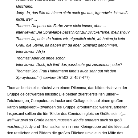
Mischung.
Judy: Ja, das Bild da hinten sieht auch gut aus, irgendwie. Ich weiß
nicht, weil …
Thomas: Da passt die Farbe zwar nicht immer, aber …
Interviewer: Die Sprayfarbe passt nicht zur Druckerfarbe, meinst du?
Thomas: Ja, nein, da hatten wir, eigentlich nicht, wir hatten ja kein
Grau, die Steine, da haben wir da eben Schwarz genommen.
Interviewer: Ah ja.
Thomas: Aber ich finde schon.
Interviewer: Doch, ich find’ das passt sehr gut zusammen, oder?
Thomas: Joo. Frau Habermann fand’s auch sehr gut mit den
Spraydosen.
“ (Interview J&T/02, Z. 457-477)
Thomas berichtet zunächst von einem Dilemma, das bildnerisch von der
Gruppe gelöst werden musste: Die beiden zuerst erstellten Bilder –
Zeichnungen, Computerausdrucke und Collageteile auf einen großen
Karton aufgeklebt – zwangen die Gruppe, großformatig weiterzuarbeiten.
Insgesamt sollten die fünf Bilder des Comics in gleicher Größe sein. („
…
weil wir zwei so Große hatten, mussten wir die anderen auch so groß
machen.
„) Judy und Thomas kamen in ihrer Kleingruppe auf die Idee, auf
den restlichen drei Bildern die großen Flächen um die in der Mitte des