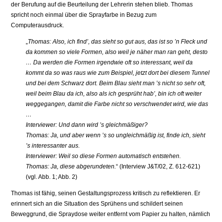
der Berufung auf die Beurteilung der Lehrerin stehen blieb. Thomas
spricht noch einmal über die Sprayfarbe in Bezug zum
Computerausdruck.
„
Thomas: Also, ich find’, das sieht so gut aus, das ist so ’n Fleck und
da kommen so viele Formen, also weil je näher man ran geht, desto
… Da werden die Formen irgendwie oft so interessant, weil da
kommt da so was raus wie zum Beispiel, jetzt dort bei diesem Tunnel
und bei dem Schwarz dort. Beim Blau sieht man ’s nicht so sehr oft,
weil beim Blau da ich, also als ich gesprüht hab’, bin ich oft weiter
weggegangen, damit die Farbe nicht so verschwendet wird, wie das
…
Interviewer: Und dann wird ’s gleichmäßiger?
Thomas: Ja, und aber wenn ’s so ungleichmäßig ist, finde ich, sieht
’s interessanter aus.
Interviewer: Weil so diese Formen automatisch entstehen.
Thomas: Ja, diese abgerundeten.
“ (Interview J&T/02, Z. 612-621)
(vgl. Abb. 1; Abb. 2)
Thomas ist fähig, seinen Gestaltungsprozess kritisch zu reflektieren. Er
erinnert sich an die Situation des Sprühens und schildert seinen
Beweggrund, die Spraydose weiter entfernt vom Papier zu halten, nämlich