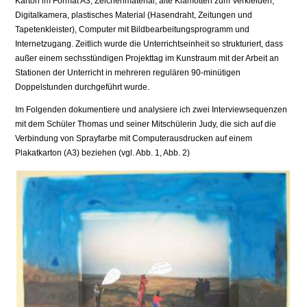
Karton im Format A3, Zeichenmaterial, alte Klamotten zum Verkleiden,
Digitalkamera, plastisches Material (Hasendraht, Zeitungen und
Tapetenkleister), Computer mit Bildbearbeitungsprogramm und
Internetzugang. Zeitlich wurde die Unterrichtseinheit so strukturiert, dass
außer einem sechsstündigen Projekttag im Kunstraum mit der Arbeit an
Stationen der Unterricht in mehreren regulären 90-minütigen
Doppelstunden durchgeführt wurde.
Im Folgenden dokumentiere und analysiere ich zwei Interviewsequenzen
mit dem Schüler Thomas und seiner Mitschülerin Judy, die sich auf die
Verbindung von Sprayfarbe mit Computerausdrucken auf einem
Plakatkarton (A3) beziehen (vgl. Abb. 1, Abb. 2)