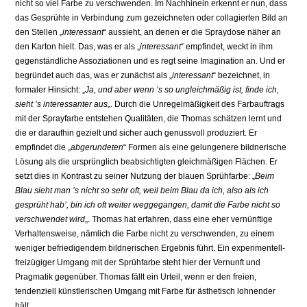
nicht so viel Farbe zu verschwenden. Im Nachhinein erkennt er nun, dass
das Gesprühte in Verbindung zum gezeichneten oder collagierten Bild an
den Stellen „
interessant
“ aussieht, an denen er die Spraydose näher an
den Karton hielt. Das, was er als „
interessant
“ empfindet, weckt in ihm
gegenständliche Assoziationen und es regt seine Imagination an. Und er
begründet auch das, was er zunächst als „
interessant
“ bezeichnet, in
formaler Hinsicht: „
Ja, und aber wenn ’s so ungleichmäßig ist, finde ich,
sieht ’s interessanter aus
„. Durch die Unregelmäßigkeit des Farbauftrags
mit der Sprayfarbe entstehen Qualitäten, die Thomas schätzen lernt und
die er daraufhin gezielt und sicher auch genussvoll produziert. Er
empfindet die „
abgerundeten
“ Formen als eine gelungenere bildnerische
Lösung als die ursprünglich beabsichtigten gleichmäßigen Flächen. Er
setzt dies in Kontrast zu seiner Nutzung der blauen Sprühfarbe: „
Beim
Blau sieht man ’s nicht so sehr oft, weil beim Blau da ich, also als ich
gesprüht hab’, bin ich oft weiter weggegangen, damit die Farbe nicht so
verschwendet wird
„. Thomas hat erfahren, dass eine eher vernünftige
Verhaltensweise, nämlich die Farbe nicht zu verschwenden, zu einem
weniger befriedigendem bildnerischen Ergebnis führt. Ein experimentell-
freizügiger Umgang mit der Sprühfarbe steht hier der Vernunft und
Pragmatik gegenüber. Thomas fällt ein Urteil, wenn er den freien,
tendenziell künstlerischen Umgang mit Farbe für ästhetisch lohnender
hält.