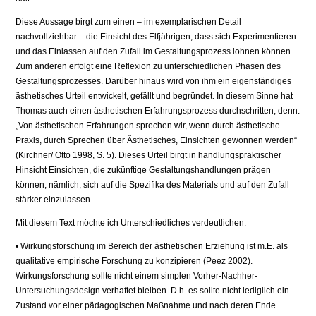
Diese Aussage birgt zum einen – im exemplarischen Detail
nachvollziehbar – die Einsicht des Elfjährigen, dass sich Experimentieren
und das Einlassen auf den Zufall im Gestaltungsprozess lohnen können.
Zum anderen erfolgt eine Reflexion zu unterschiedlichen Phasen des
Gestaltungsprozesses. Darüber hinaus wird von ihm ein eigenständiges
ästhetisches Urteil entwickelt, gefällt und begründet. In diesem Sinne hat
Thomas auch einen ästhetischen Erfahrungsprozess durchschritten, denn:
„Von ästhetischen Erfahrungen sprechen wir, wenn durch ästhetische
Praxis, durch Sprechen über Ästhetisches, Einsichten gewonnen werden“
(Kirchner/ Otto 1998, S. 5). Dieses Urteil birgt in handlungspraktischer
Hinsicht Einsichten, die zukünftige Gestaltungshandlungen prägen
können, nämlich, sich auf die Spezifika des Materials und auf den Zufall
stärker einzulassen.
Mit diesem Text möchte ich Unterschiedliches verdeutlichen:
• Wirkungsforschung im Bereich der ästhetischen Erziehung ist m.E. als
qualitative empirische Forschung zu konzipieren (Peez 2002).
Wirkungsforschung sollte nicht einem simplen Vorher-Nachher-
Untersuchungsdesign verhaftet bleiben. D.h. es sollte nicht lediglich ein
Zustand vor einer pädagogischen Maßnahme und nach deren Ende