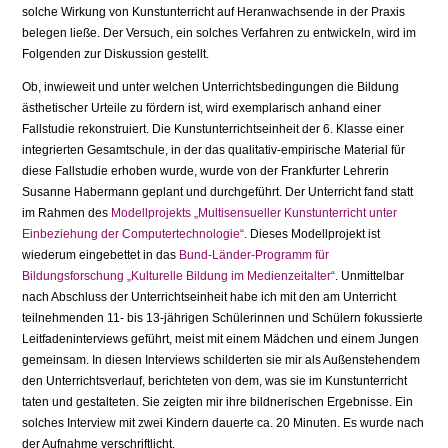
solche Wirkung von Kunstunterricht auf Heranwachsende in der Praxis
belegen ließe. Der Versuch, ein solches Verfahren zu entwickeln, wird im
Folgenden zur Diskussion gestellt.
Ob, inwieweit und unter welchen Unterrichtsbedingungen die Bildung
ästhetischer Urteile zu fördern ist, wird exemplarisch anhand einer
Fallstudie rekonstruiert. Die Kunstunterrichtseinheit der 6. Klasse einer
integrierten Gesamtschule, in der das qualitativ-empirische Material für
diese Fallstudie erhoben wurde, wurde von der Frankfurter Lehrerin
Susanne Habermann geplant und durchgeführt. Der Unterricht fand statt
im Rahmen des
Modellprojekts „Multisensueller Kunstunterricht unter
Einbeziehung der Computertechnologie“
. Dieses Modellprojekt ist
wiederum eingebettet in das
Bund-Länder-Programm für
Bildungsforschung „Kulturelle Bildung im Medienzeitalter“
. Unmittelbar
nach Abschluss der Unterrichtseinheit habe ich mit den am Unterricht
teilnehmenden 11- bis 13-jährigen Schülerinnen und Schülern fokussierte
Leitfadeninterviews geführt, meist mit einem Mädchen und einem Jungen
gemeinsam. In diesen Interviews schilderten sie mir als Außenstehendem
den Unterrichtsverlauf, berichteten von dem, was sie im Kunstunterricht
taten und gestalteten. Sie zeigten mir ihre bildnerischen Ergebnisse. Ein
solches Interview mit zwei Kindern dauerte ca. 20 Minuten. Es wurde nach
der Aufnahme verschriftlicht.