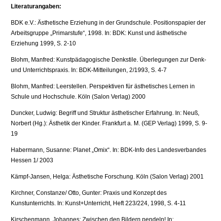
Literaturangaben:
BDK e.V.: Ästhetische Erziehung in der Grundschule. Positionspapier der
Arbeitsgruppe „Primarstufe“, 1998. In: BDK: Kunst und ästhetische
Erziehung 1999, S. 2-10
Blohm, Manfred: Kunstpädagogische Denkstile. Überlegungen zur Denk-
und Unterrichtspraxis. In: BDK-Mitteilungen, 2/1993, S. 4-7
Blohm, Manfred: Leerstellen. Perspektiven für ästhetisches Lernen in
Schule und Hochschule. Köln (Salon Verlag) 2000
Duncker, Ludwig: Begriff und Struktur ästhetischer Erfahrung. In: Neuß,
Norbert (Hg.): Ästhetik der Kinder. Frankfurt a. M. (GEP Verlag) 1999, S. 9-
19
Habermann, Susanne: Planet „Omix“. In: BDK-Info des Landesverbandes
Hessen 1/ 2003
Kämpf-Jansen, Helga: Ästhetische Forschung. Köln (Salon Verlag) 2001
Kirchner, Constanze/ Otto, Gunter: Praxis und Konzept des
Kunstunterrichts. In: Kunst+Unterricht, Heft 223/224, 1998, S. 4-11
Kirschenmann, Johannes: Zwischen den Bildern pendeln! In: