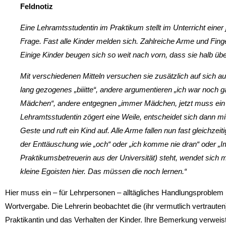
Feldnotiz
Eine Lehramtsstudentin im Praktikum stellt im Unterricht eine
Frage. Fast alle Kinder melden sich. Zahlreiche Arme und Fing
Einige Kinder beugen sich so weit nach vorn, dass sie halb ü
Mit verschiedenen Mitteln versuchen sie zusätzlich auf sich 
lang gezogenes „biiitte“, andere argumentieren „ich war noch ga
Mädchen“, andere entgegnen „immer Mädchen, jetzt muss ein
Lehramtsstudentin zögert eine Weile, entscheidet sich dann mi
Geste und ruft ein Kind auf. Alle Arme fallen nun fast gleichzei
der Enttäuschung wie „och“ oder „ich komme nie dran“ oder „Im
Praktikumsbetreuerin aus der Universität) steht, wendet sich 
kleine Egoisten hier. Das müssen die noch lernen.“
Hier muss ein – für Lehrpersonen – alltägliches Handlungsproblem 
Wortvergabe. Die Lehrerin beobachtet die (ihr vermutlich vertraute
Praktikantin und das Verhalten der Kinder. Ihre Bemerkung verweist 