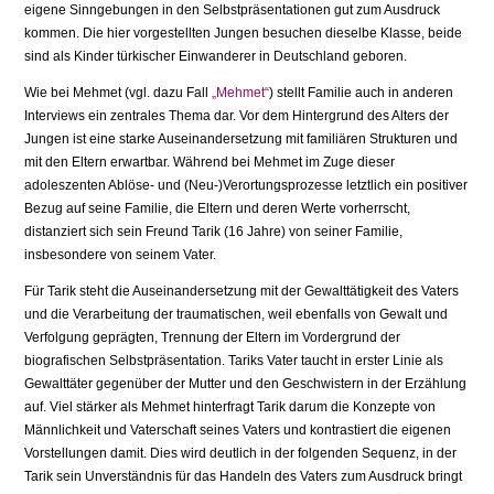
eigene Sinngebungen in den Selbstpräsentationen gut zum Ausdruck
kommen. Die hier vor­gestellten Jungen besuchen dieselbe Klasse, beide
sind als Kinder türkischer Einwande­rer in Deutschland geboren.
Wie bei Mehmet (vgl. dazu Fall
„Mehmet“
) stellt Familie auch in anderen
Interviews ein zentrales Thema dar. Vor dem Hintergrund des Alters der
Jungen ist eine starke Auseinandersetzung mit familiären Strukturen und
mit den Eltern erwartbar. Während bei Mehmet im Zuge dieser
adoleszenten Ablöse- und (Neu-)Verortungsprozesse letztlich ein positiver
Bezug auf seine Familie, die Eltern und deren Werte vorherrscht,
distanziert sich sein Freund Tarik (16 Jahre) von seiner Familie,
insbesondere von seinem Vater.
Für Tarik steht die Auseinandersetzung mit der Gewalttätigkeit des Vaters
und die Verarbeitung der traumatischen, weil ebenfalls von Gewalt und
Verfolgung geprägten, Trennung der Eltern im Vordergrund der
biografischen Selbstpräsentation. Tariks Vater taucht in erster Linie als
Gewalttäter gegenüber der Mutter und den Geschwistern in der Erzählung
auf. Viel stärker als Mehmet hinterfragt Tarik darum die Konzepte von
Männlichkeit und Vaterschaft seines Vaters und kontrastiert die eigenen
Vorstellungen damit. Dies wird deutlich in der folgenden Sequenz, in der
Tarik sein Unverständnis für das Handeln des Vaters zum Ausdruck bringt