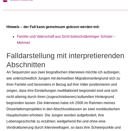
Hinweis – der Fall kann gemeinsam gelesen werden mit:
Familie und Vaterschaft aus Sicht türkischstämmiger Schüler –
Mehmet
Falldarstellung mit interpretierenden
Abschnitten
An Sequenzen aus zwei biografischen In­terviews möchte ich aufzeigen,
wie unter­schiedlich Jungen mit demselben Migra­tionsintergrund sich zu
ihrer Familie und besonders in Bezug auf ihre Väter positio­nieren und
zeigen, dass ihre Einstellungen multifaktoriell begründet sind und sich
nicht alleinig durch ihren (zugeschriebe­nen) kulturellen Hintergrund
begründen lassen. Die Interviews habe ich 2006 im Rahmen meines
Dissertationsprojektes in den Abschlussklassen an zwei norddeut­schen
Hauptschulen erhoben. Die Jungen wurden aufgefordert, ihre
Lebensgeschich­te zu erzählen; weitgehend frei und ohne eine
Vorstrukturierung durch Interviewfra­gen, so dass ihre Schwerpunkte und