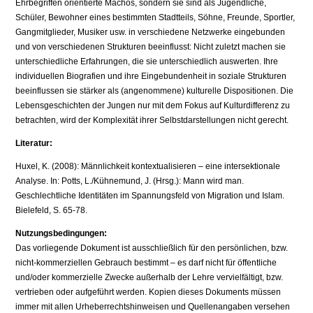
Ehrbegriffen orientierte Machos, sondern sie sind als Jugendliche,
Schüler, Bewohner eines bestimmten Stadtteils, Söhne, Freunde, Sportler,
Gangmitglieder, Musiker usw. in verschiedene Netzwerke eingebunden
und von verschiedenen Strukturen beeinflusst: Nicht zuletzt machen sie
unterschiedliche Erfahrungen, die sie unterschiedlich auswerten. Ihre
individuellen Biografien und ihre Eingebundenheit in soziale Strukturen
beeinflussen sie stärker als (angenommene) kulturelle Dispositionen. Die
Lebensgeschichten der Jungen nur mit dem Fokus auf Kulturdifferenz zu
betrachten, wird der Komplexität ihrer Selbstdarstellungen nicht gerecht.
Literatur:
Huxel, K. (2008): Männlichkeit kontextualisieren – eine intersektionale
Analyse. In: Potts, L./Kühnemund, J. (Hrsg.): Mann wird man.
Geschlechtliche Identitäten im Spannungsfeld von Migration und Islam.
Bielefeld, S. 65-78.
Nutzungsbedingungen:
Das vorliegende Dokument ist ausschließlich für den persönlichen, bzw.
nicht-kommerziellen Gebrauch bestimmt – es darf nicht für öffentliche
und/oder kommerzielle Zwecke außerhalb der Lehre vervielfältigt, bzw.
vertrieben oder aufgeführt werden. Kopien dieses Dokuments müssen
immer mit allen Urheberrechtshinweisen und Quellenangaben versehen