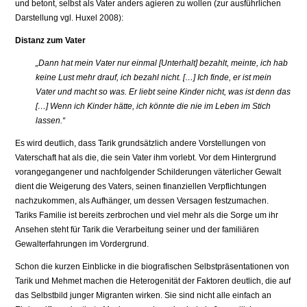
und betont, selbst als Vater anders agieren zu wollen (zur ausführlichen
Darstellung vgl. Huxel 2008):
Distanz zum Vater
„Dann hat mein Vater nur einmal [Unterhalt] bezahlt, meinte, ich hab
keine Lust mehr drauf, ich bezahl nicht. […] Ich finde, er ist mein
Vater und macht so was. Er liebt seine Kinder nicht, was ist denn das
[…] Wenn ich Kinder hätte, ich könnte die nie im Leben im Stich
lassen.“
Es wird deutlich, dass Tarik grundsätzlich andere Vorstellungen von
Vaterschaft hat als die, die sein Vater ihm vorlebt. Vor dem Hintergrund
vorangegangener und nachfolgender Schilderungen väterlicher Gewalt
dient die Weigerung des Vaters, seinen finanziellen Verpflichtungen
nachzukommen, als Aufhänger, um dessen Versagen festzumachen.
Tariks Familie ist bereits zerbrochen und viel mehr als die Sorge um ihr
Ansehen steht für Tarik die Verarbeitung seiner und der familiären
Gewalterfahrungen im Vordergrund.
Schon die kurzen Einblicke in die biografischen Selbstpräsentationen von
Tarik und Mehmet machen die Heterogenität der Faktoren deutlich, die auf
das Selbstbild junger Migranten wirken. Sie sind nicht alle einfach an