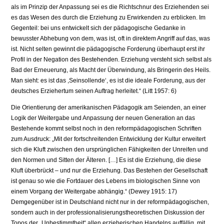
als im Prinzip der Anpassung sei es die Richtschnur des Erziehenden sei
es das Wesen des durch die Erziehung zu Erwirkenden zu erblicken. Im
Gegenteil: bei uns entwickelt sich der pädagogische Gedanke in
bewusster Abhebung von dem, was ist, oft in direktem Angriff auf das, was
ist. Nicht selten gewinnt die pädagogische Forderung überhaupt erst ihr
Profil in der Negation des Bestehenden. Erziehung versteht sich selbst als
Bad der Erneuerung, als Macht der Überwindung, als Bringerin des Heils.
Man sieht: es ist das ,Seinsollende‘, es ist die ideale Forderung, aus der
deutsches Erziehertum seinen Auftrag herleitet.“ (Litt 1957: 6)
Die Orientierung der amerikanischen Pädagogik am Seienden, an einer
Logik der Weitergabe und Anpassung der neuen Generation an das
Bestehende kommt selbst noch in den reformpädagogischen Schriften
zum Ausdruck: „Mit der fortschreitenden Entwicklung der Kultur erweitert
sich die Kluft zwischen den ursprünglichen Fähigkeiten der Unreifen und
den Normen und Sitten der Älteren. […] Es ist die Erziehung, die diese
Kluft überbrückt – und nur die Erziehung. Das Bestehen der Gesellschaft
ist genau so wie die Fortdauer des Lebens im biologischen Sinne von
einem Vorgang der Weitergabe abhängig.“ (Dewey 1915: 17)
Demgegenüber ist in Deutschland nicht nur in der reformpädagogischen,
sondern auch in der professionalisierungstheoretischen Diskussion der
Topos der „Unbestimmtheit“ allen erzieherischen Handelns auffällig, mit