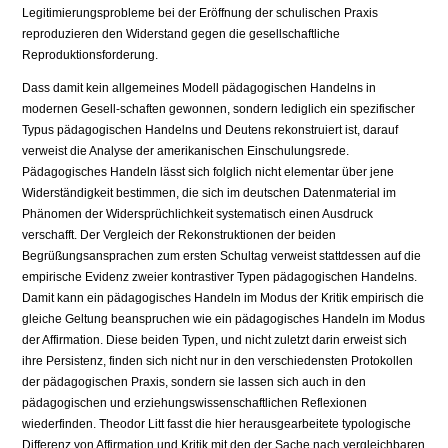
Legitimierungsprobleme bei der Eröffnung der schulischen Praxis
reproduzieren den Widerstand gegen die gesellschaftliche
Reproduktionsforderung.
Dass damit kein allgemeines Modell pädagogischen Handelns in
modernen Gesell-schaften gewonnen, sondern lediglich ein spezifischer
Typus pädagogischen Handelns und Deutens rekonstruiert ist, darauf
verweist die Analyse der amerikanischen Einschulungsrede.
Pädagogisches Handeln lässt sich folglich nicht elementar über jene
Widerständigkeit bestimmen, die sich im deutschen Datenmaterial im
Phänomen der Widersprüchlichkeit systematisch einen Ausdruck
verschafft. Der Vergleich der Rekonstruktionen der beiden
Begrüßungsansprachen zum ersten Schultag verweist stattdessen auf die
empirische Evidenz zweier kontrastiver Typen pädagogischen Handelns.
Damit kann ein pädagogisches Handeln im Modus der Kritik empirisch die
gleiche Geltung beanspruchen wie ein pädagogisches Handeln im Modus
der Affirmation. Diese beiden Typen, und nicht zuletzt darin erweist sich
ihre Persistenz, finden sich nicht nur in den verschiedensten Protokollen
der pädagogischen Praxis, sondern sie lassen sich auch in den
pädagogischen und erziehungswissenschaftlichen Reflexionen
wiederfinden. Theodor Litt fasst die hier herausgearbeitete typologische
Differenz von Affirmation und Kritik mit den der Sache nach vergleichbaren