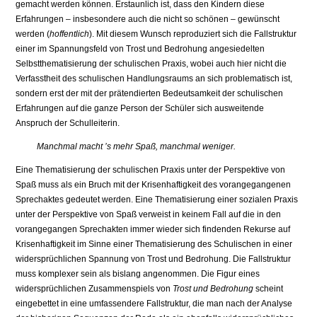
gemacht werden können. Erstaunlich ist, dass den Kindern diese
Erfahrungen – insbesondere auch die nicht so schönen – gewünscht
werden (
hoffentlich
). Mit diesem Wunsch reproduziert sich die Fallstruktur
einer im Spannungsfeld von Trost und Bedrohung angesiedelten
Selbstthematisierung der schulischen Praxis, wobei auch hier nicht die
Verfasstheit des schulischen Handlungsraums an sich problematisch ist,
sondern erst der mit der prätendierten Bedeutsamkeit der schulischen
Erfahrungen auf die ganze Person der Schüler sich ausweitende
Anspruch der Schulleiterin.
Manchmal macht ’s mehr Spaß, manchmal weniger.
Eine Thematisierung der schulischen Praxis unter der Perspektive von
Spaß muss als ein Bruch mit der Krisenhaftigkeit des vorangegangenen
Sprechaktes gedeutet werden. Eine Thematisierung einer sozialen Praxis
unter der Perspektive von Spaß verweist in keinem Fall auf die in den
vorangegangen Sprechakten immer wieder sich findenden Rekurse auf
Krisenhaftigkeit im Sinne einer Thematisierung des Schulischen in einer
widersprüchlichen Spannung von Trost und Bedrohung. Die Fallstruktur
muss komplexer sein als bislang angenommen. Die Figur eines
widersprüchlichen Zusammenspiels von
Trost und Bedrohung
scheint
eingebettet in eine umfassendere Fallstruktur, die man nach der Analyse