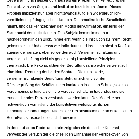
Oevermann und Helsper durchaus als ein Problem der
Vermittlung
der
Perspektiven von Subjekt und Institution bezeichnen könnte. Dieses
Problem impliziert nun aber nicht zwangsläufig ein widersprüchlich-
vermittelndes pädagogisches Handeln. Die amerikanische Schulleiterin
nimmt, und das kennzeichnet den Modus der Affirmation, einseitig den
Standpunkt der Institution ein. Das Subjekt kommt immer nur
nachgeordnet in den Blick, immer erst, wenn die Institution zu ihrem Recht
gekommen ist. Und ebenso wie Individuum und Institution nicht in Konflikt
zueinander geraten, ebenso werden auch Vergemeinschaftung und
Vergesellschaftung nicht als gegensinnig konstellierte Prinzipien
thematisch. Die Rekonstruktion der Begrüßungsansprache verweist auf
eine klare Trennung der beiden Sphären. Die ritualisierte,
vergemeinschaftende Begrüßung steht für sich und vor der
Rückbegrüßung der Schüler in der konkreten Institution Schule, so dass
Vergemeinschaftung als ein die Vergesellschaftung tragendes und sie
ermöglichendes Prinzip verstanden werden kann. Das Modell einer
notwendigen Vermittlung der konstitutiven widersprüchlichen
Handlungsanforderungen wird mit der Rekonstruktion der amerikanischen
Begrüßungsansprache folglich fragwürdig.
In der deutschen Rede, und darin zeigt sich ein deutlicher Kontrast,
verweist der Versuch der gleichzeitigen Einnahme der Perspektiven von