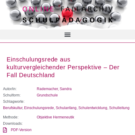
Einschulungsrede aus
kulturvergleichender Perspektive – Der
Fall Deutschland
Autor/in:
Rademacher, Sandra
Schulform:
Grundschule
Schlagworte:
Berufskultur
,
Einschulungsrede
,
Schulanfang
,
Schulentwicklung
,
Schulleitung
Methode:
Objektive Hermeneutik
Downloads:
PDF-Version