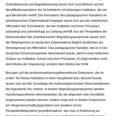
Dramatisierung und Bagatellisierung lassen sich zurückführen auf ein
Identifikationsproblem der Schulleiterin mit derjenigen Institution, die sie
qua Berufsrolle vertritt. Die Konsistenz des pädagogischen Handelns im
amerikanischen Datenmaterial hingegen speist sich aus der unkritischen
Affirmation der Schulleiterin, die der Institution und ihren Prinzipien
unbedingt und unhinterfragt zur Geltung verhilft. Aus der Perspektive der
Rekonstruktion der amerikanischen Begrüßungsansprache lassen sich
die Widersprüche im deutschen Datenmaterial folglich bestimmen als
Verweigerung von Affirmation. Das pädagogische Handeln, wie es in der
deutschen Einschulungsrede rekonstruiert wurde, steht in einer kritischen
Distanz zur Institution Schule und ihren Prinzipien. Es folgt insofern nicht
dem
Modus der Anpassung
, sondern dem
Modus der Kritik
.
Bezogen auf die professionalisierungstheoretische Diskussion, die im
ersten Teil dieses Aufsatzes in ihren Hauptlinien kurz skizziert wurde,
lassen sich auf der Grundlage der kulturvergleichenden Rekonstruktionen
die Argumente neu ordnen. In beiden Begrüßungsansprachen werden
Handlungsprobleme rekonstruierbar, die als allgemein oder konstitutiv
angenommen werden können: erstens zeigt sich in beiden Ansprachen
ein Vergemeinschaftungsproblem und zweitens ist ein
Perspektivitätsproblem grundthematisch, das man in Anlehnung an