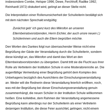
insbesondere Combe, Helsper 1996; Dewe, Ferchhoff, Radtke 1992;
Reinhardt 1972) diskutiert wird, gelingt an dieser Stelle nicht.
Die Interpretation einer Rollenunsicherheit der Schulleiterin bestätigt sich
mit dem nächsten Sprechakt endgültig:
Zunächst geb‘ ich ganz kurz des Mikrofon an unseren
Elternbeiratsvorsitzenden, Herrn Eichler, der auch unsre neuen (.)
Schülerinnen und auch die Eltern begrüßen möchte.
Den Worten des Dankes folgt nun überraschender Weise nicht eine
Begrüßung der Gäste der Veranstaltung durch die Schulleiterin, sondern
diese kündigt an, das Mikrofon und damit das Wort an den
Elternbeiratsvorsitzenden zu übergeben. Damit tritt sie die Flucht aus ihrer
Rolle als Vertreterin der Institution Schule in eine Moderatorenrolle an. Die
augenfällige Vermeidung einer Begrüßung gehört dem Komplex des
Unbehagens bezüglich des Ausrichtens der Einschulungsveranstaltung
an. Weder will die Rednerin diese Veranstaltung feierlich eröffnen, noch,
was mit der Begrüßung bei dieser Einschulungsveranstaltung genuin
zusammenhängt, die neuen Schüler in der Institution Schule willkommen
heißen. Eine kollektive, dem Rahmen der Veranstaltung angemessene
Begrüßung kann allerdings nur der Schulleiterin als einer Vertreterin
derjenigen Institution, die diese Feier ausrichtet, gelingen; nicht einem