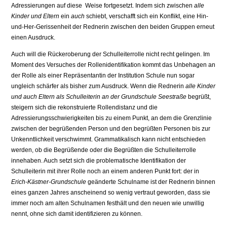
Adressierungen auf diese Weise fortgesetzt. Indem sich zwischen
alle
Kinder und Eltern
ein
auch
schiebt, verschafft sich ein Konflikt, eine Hin-
und-Her-Gerissenheit der Rednerin zwischen den beiden Gruppen erneut
einen Ausdruck.
Auch will die Rückeroberung der Schulleiterrolle nicht recht gelingen. Im
Moment des Versuches der Rollenidentifikation kommt das Unbehagen an
der Rolle als einer Repräsentantin der Institution Schule nun sogar
ungleich schärfer als bisher zum Ausdruck. Wenn die Rednerin
alle Kinder
und auch Eltern als Schulleiterin an der Grundschule Seestraße
begrüßt,
steigern sich die rekonstruierte Rollendistanz und die
Adressierungsschwierigkeiten bis zu einem Punkt, an dem die Grenzlinie
zwischen der begrüßenden Person und den begrüßten Personen bis zur
Unkenntlichkeit verschwimmt. Grammatikalisch kann nicht entschieden
werden, ob die Begrüßende oder die Begrüßten die Schulleiterrolle
innehaben. Auch setzt sich die problematische Identifikation der
Schulleiterin mit ihrer Rolle noch an einem anderen Punkt fort: der in
Erich-Kästner-Grundschule
geänderte Schulname ist der Rednerin binnen
eines ganzen Jahres anscheinend so wenig vertraut geworden, dass sie
immer noch am alten Schulnamen festhält und den neuen wie unwillig
nennt, ohne sich damit identifizieren zu können.