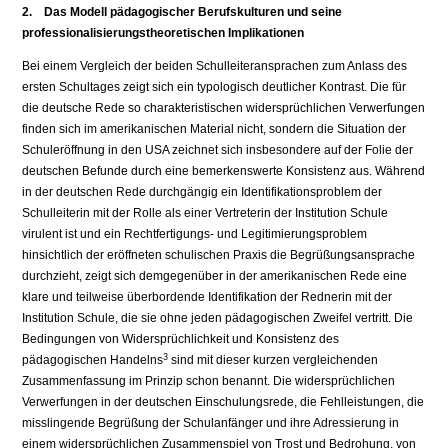
2. Das Modell pädagogischer Berufskulturen und seine
professionalisierungstheoretischen Implikationen
Bei einem Vergleich der beiden Schulleiteransprachen zum Anlass des
ersten Schultages zeigt sich ein typologisch deutlicher Kontrast. Die für
die deutsche Rede so charakteristischen widersprüchlichen Verwerfungen
finden sich im amerikanischen Material nicht, sondern die Situation der
Schuleröffnung in den USA zeichnet sich insbesondere auf der Folie der
deutschen Befunde durch eine bemerkenswerte Konsistenz aus. Während
in der deutschen Rede durchgängig ein Identifikationsproblem der
Schulleiterin mit der Rolle als einer Vertreterin der Institution Schule
virulent ist und ein Rechtfertigungs- und Legitimierungsproblem
hinsichtlich der eröffneten schulischen Praxis die Begrüßungsansprache
durchzieht, zeigt sich demgegenüber in der amerikanischen Rede eine
klare und teilweise überbordende Identifikation der Rednerin mit der
Institution Schule, die sie ohne jeden pädagogischen Zweifel vertritt. Die
Bedingungen von Widersprüchlichkeit und Konsistenz des
3
pädagogischen Handelns
sind mit dieser kurzen vergleichenden
Zusammenfassung im Prinzip schon benannt. Die widersprüchlichen
Verwerfungen in der deutschen Einschulungsrede, die Fehlleistungen, die
misslingende Begrüßung der Schulanfänger und ihre Adressierung in
einem widersprüchlichen Zusammenspiel von Trost und Bedrohung, von