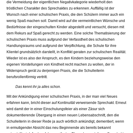
die Vermeidung der eigentlichen Negativkategorie wiederholt den
tröstlichen Charakter des Sprechaktes zu erkennen. Auffällig ist der
Wunsch nach einer schulischen Praxis, die den Schülern immer auch ein
wenig Spaß machen soll. Damit wird auf die vermeintlichen Wünsche und
Bedürfnisse der eingeschulten Kinder abgestellt und versucht, diesen mit
dem Rekurs auf Spaß gerecht zu werden. Eine solche Thematisierung der
schulischen Praxis muss aufgrund der Verfasstheit des schulischen
Handlungsraums und aufgrund der Verpflichtung, die Schule für ihre
Klientel grundsätzlich darstellt, in Konflikt geraten zur schulischen Realität.
Wieder ist es also der Anspruch, es den Kindern beziehungsweise den
eigenen Vorstellungen von Kindheit recht machen zu wollen, der in
Widerspruch gerät zu derjenigen Praxis, die die Schulleiterin
berufsrollenförmig vertritt.
Das kennt ihr ja alles schon.
Mit der Ankündigung einer schulischen Praxis, in der man viel Neues
erfahren kann, bricht dieser auf Kontinuität verweisende Sprechakt. Erneut
wird damit der in einer Einschulungsfeier als einer Zäsur sich
dokumentierende Übergang in einen neuen Lebensabschnitt, den die
Schulleiterin in dieser Rede ja auch wörtlich ankündigt, dementiert, wenn
in ermutigender Absicht das neu Beginnende als bereits bekannt