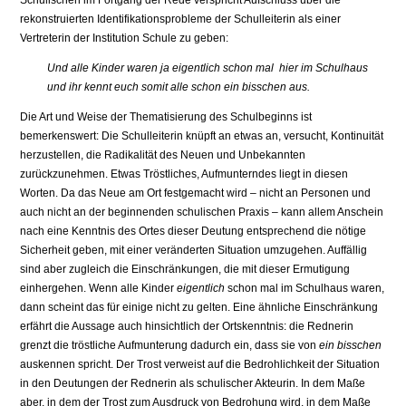
Schulischen im Fortgang der Rede verspricht Aufschluss über die
rekonstruierten Identifikationsprobleme der Schulleiterin als einer
Vertreterin der Institution Schule zu geben:
Und alle Kinder waren ja eigentlich schon mal hier im Schulhaus
und ihr kennt euch somit alle schon ein bisschen aus.
Die Art und Weise der Thematisierung des Schulbeginns ist
bemerkenswert: Die Schulleiterin knüpft an etwas an, versucht, Kontinuität
herzustellen, die Radikalität des Neuen und Unbekannten
zurückzunehmen. Etwas Tröstliches, Aufmunterndes liegt in diesen
Worten. Da das Neue am Ort festgemacht wird – nicht an Personen und
auch nicht an der beginnenden schulischen Praxis – kann allem Anschein
nach eine Kenntnis des Ortes dieser Deutung entsprechend die nötige
Sicherheit geben, mit einer veränderten Situation umzugehen. Auffällig
sind aber zugleich die Einschränkungen, die mit dieser Ermutigung
einhergehen. Wenn alle Kinder
eigentlich
schon mal im Schulhaus waren,
dann scheint das für einige nicht zu gelten. Eine ähnliche Einschränkung
erfährt die Aussage auch hinsichtlich der Ortskenntnis: die Rednerin
grenzt die tröstliche Aufmunterung dadurch ein, dass sie von
ein bisschen
auskennen spricht. Der Trost verweist auf die Bedrohlichkeit der Situation
in den Deutungen der Rednerin als schulischer Akteurin. In dem Maße
aber, in dem der Trost zum Ausdruck von Bedrohung wird, in dem Maße