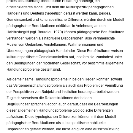
professionalisierungstheoretische Erklärung nahelegt, ein
differenzierteres Modell, mit dem die Kulturspezifik pädagogischen
Handelns und Deutens theoretisch gefasst werden kann. Beides,
Gemeinsamkeit und kulturspezifische Differenz, würden durch ein Modell
pädagogischer Berufskulturen erklärbar. In Anlehnung an den
Habitusbegriff (vgl. Bourdieu 1970) können pädagogische Berufskulturen
verstanden werden als habituelle Dispositionen, also verinnerlichte
Muster von Gedanken, Vorstellungen, Wahrnehmungen und
Überzeugungen pädagogisch Handelnder. Diese Berufskulturen weisen
kulturunspezifische Gemeinsamkeiten auf, insofern sie, zumindest unter
den Bedingungen der modernen Gesellschaft, vor bestimmte allgemeine
Handlungsprobleme gestellt sind.
Als gemeinsame Handlungsprobleme in beiden Reden konnten sowohl
das Vergemeinschaftungsproblem als auch das Problem der Vermittlung
der Perspektiven von Subjekt und Institution herausgearbeitet werden.
Zugleich verweisen die Rekonstruktionen der beiden
Begrüßungsansprachen jedoch auch darauf, dass die Bearbeitungen
dieser allgemeinen Handlungsprobleme typologische Differenzen
aufweisen. Diese typologischen Differenzen können mit dem Modell
pädagogischer Berufskulturen als kulturspezifische habituelle
Dispositionen gefasst werden, die nicht lediglich eine Ausschmückung