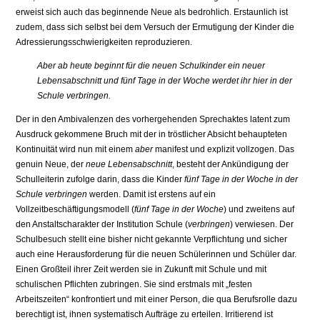
erweist sich auch das beginnende Neue als bedrohlich. Erstaunlich ist
zudem, dass sich selbst bei dem Versuch der Ermutigung der Kinder die
Adressierungsschwierigkeiten reproduzieren.
Aber ab heute beginnt für die neuen Schulkinder ein neuer
Lebensabschnitt und fünf Tage in der Woche werdet ihr hier in der
Schule verbringen.
Der in den Ambivalenzen des vorhergehenden Sprechaktes latent zum
Ausdruck gekommene Bruch mit der in tröstlicher Absicht behaupteten
Kontinuität wird nun mit einem
aber
manifest und explizit vollzogen. Das
genuin Neue, der
neue Lebensabschnitt
, besteht der Ankündigung der
Schulleiterin zufolge darin, dass die Kinder
fünf Tage in der Woche in der
Schule verbringen
werden. Damit ist erstens auf ein
Vollzeitbeschäftigungsmodell (
fünf Tage in der Woche
) und zweitens auf
den Anstaltscharakter der Institution Schule (
verbringen
) verwiesen. Der
Schulbesuch stellt eine bisher nicht gekannte Verpflichtung und sicher
auch eine Herausforderung für die neuen Schülerinnen und Schüler dar.
Einen Großteil ihrer Zeit werden sie in Zukunft mit Schule und mit
schulischen Pflichten zubringen. Sie sind erstmals mit „festen
Arbeitszeiten“ konfrontiert und mit einer Person, die qua Berufsrolle dazu
berechtigt ist, ihnen systematisch Aufträge zu erteilen. Irritierend ist