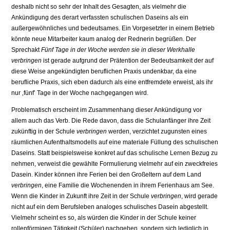
deshalb nicht so sehr der Inhalt des Gesagten, als vielmehr die
Ankündigung des derart verfassten schulischen Daseins als ein
außergewöhnliches und bedeutsames. Ein Vorgesetzter in einem Betrieb
könnte neue Mitarbeiter kaum analog der Rednerin begrüßen. Der
Sprechakt
Fünf Tage in der Woche werden sie in dieser Werkhalle
verbringen
ist gerade aufgrund der Prätention der Bedeutsamkeit der auf
diese Weise angekündigten beruflichen Praxis undenkbar, da eine
berufliche Praxis, sich eben dadurch als eine entfremdete erweist, als ihr
nur ‚fünf‛ Tage in der Woche nachgegangen wird.
Problematisch erscheint im Zusammenhang dieser Ankündigung vor
allem auch das Verb. Die Rede davon, dass die Schulanfänger ihre Zeit
zukünftig in der Schule
verbringen
werden, verzichtet zugunsten eines
räumlichen Aufenthaltsmodells auf eine materiale Füllung des schulischen
Daseins. Statt beispielsweise konkret auf das schulische Lernen Bezug zu
nehmen, verweist die gewählte Formulierung vielmehr auf ein zweckfreies
Dasein. Kinder können ihre Ferien bei den Großeltern auf dem Land
verbringen
, eine Familie die Wochenenden in ihrem Ferienhaus am See.
Wenn die Kinder in Zukunft ihre Zeit in der Schule
verbringen
, wird gerade
nicht auf ein dem Berufsleben analoges schulisches Dasein abgestellt.
Vielmehr scheint es so, als würden die Kinder in der Schule keiner
rollenförmigen Tätigkeit (Schüler) nachgehen, sondern sich lediglich in