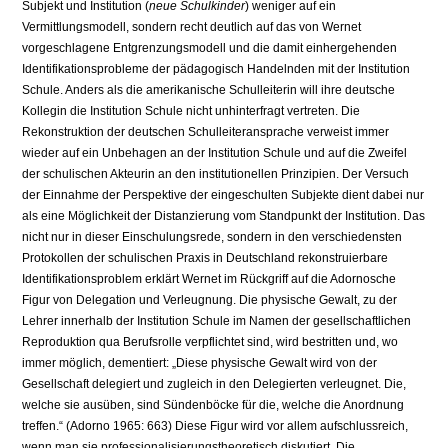
Subjekt und Institution (
neue Schulkinder
) weniger auf ein
Vermittlungsmodell, sondern recht deutlich auf das von Wernet
vorgeschlagene Entgrenzungsmodell und die damit einhergehenden
Identifikationsprobleme der pädagogisch Handelnden mit der Institution
Schule. Anders als die amerikanische Schulleiterin will ihre deutsche
Kollegin die Institution Schule nicht unhinterfragt vertreten. Die
Rekonstruktion der deutschen Schulleiteransprache verweist immer
wieder auf ein Unbehagen an der Institution Schule und auf die Zweifel
der schulischen Akteurin an den institutionellen Prinzipien. Der Versuch
der Einnahme der Perspektive der eingeschulten Subjekte dient dabei nur
als eine Möglichkeit der Distanzierung vom Standpunkt der Institution. Das
nicht nur in dieser Einschulungsrede, sondern in den verschiedensten
Protokollen der schulischen Praxis in Deutschland rekonstruierbare
Identifikationsproblem erklärt Wernet im Rückgriff auf die Adornosche
Figur von Delegation und Verleugnung. Die physische Gewalt, zu der
Lehrer innerhalb der Institution Schule im Namen der gesellschaftlichen
Reproduktion qua Berufsrolle verpflichtet sind, wird bestritten und, wo
immer möglich, dementiert: „Diese physische Gewalt wird von der
Gesellschaft delegiert und zugleich in den Delegierten verleugnet. Die,
welche sie ausüben, sind Sündenböcke für die, welche die Anordnung
treffen.“ (Adorno 1965: 663) Diese Figur wird vor allem aufschlussreich,
wenn man sie professionalisierungstheoretisch diskutiert. Die