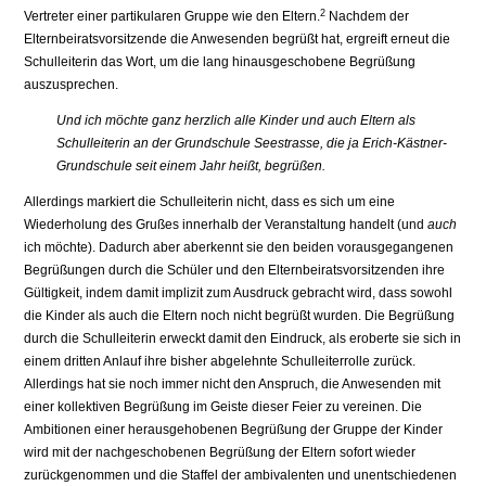
2
Vertreter einer partikularen Gruppe wie den Eltern.
Nachdem der
Elternbeiratsvorsitzende die Anwesenden begrüßt hat, ergreift erneut die
Schulleiterin das Wort, um die lang hinausgeschobene Begrüßung
auszusprechen.
Und ich möchte ganz herzlich alle Kinder und auch Eltern als
Schulleiterin an der Grundschule Seestrasse, die ja Erich-Kästner-
Grundschule seit einem Jahr heißt, begrüßen.
Allerdings markiert die Schulleiterin nicht, dass es sich um eine
Wiederholung des Grußes innerhalb der Veranstaltung handelt (und
auch
ich möchte). Dadurch aber aberkennt sie den beiden vorausgegangenen
Begrüßungen durch die Schüler und den Elternbeiratsvorsitzenden ihre
Gültigkeit, indem damit implizit zum Ausdruck gebracht wird, dass sowohl
die Kinder als auch die Eltern noch nicht begrüßt wurden. Die Begrüßung
durch die Schulleiterin erweckt damit den Eindruck, als eroberte sie sich in
einem dritten Anlauf ihre bisher abgelehnte Schulleiterrolle zurück.
Allerdings hat sie noch immer nicht den Anspruch, die Anwesenden mit
einer kollektiven Begrüßung im Geiste dieser Feier zu vereinen. Die
Ambitionen einer herausgehobenen Begrüßung der Gruppe der Kinder
wird mit der nachgeschobenen Begrüßung der Eltern sofort wieder
zurückgenommen und die Staffel der ambivalenten und unentschiedenen