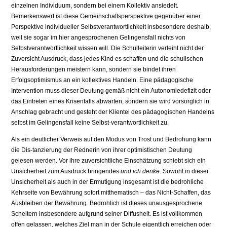
einzelnen Individuum, sondern bei einem Kollektiv ansiedelt.
Bemerkenswert ist diese Gemeinschaftsperspektive gegenüber einer
Perspektive individueller Selbstverantwortlichkeit insbesondere deshalb,
weil sie sogar im hier angesprochenen Gelingensfall nichts von
Selbstverantwortlichkeit wissen will. Die Schulleiterin verleiht nicht der
Zuversicht Ausdruck, dass jedes Kind es schaffen und die schulischen
Herausforderungen meistern kann, sondern sie bindet ihren
Erfolgsoptimismus an ein kollektives Handeln. Eine pädagogische
Intervention muss dieser Deutung gemäß nicht ein Autonomiedefizit oder
das Eintreten eines Krisenfalls abwarten, sondern sie wird vorsorglich in
Anschlag gebracht und gesteht der Klientel des pädagogischen Handelns
selbst im Gelingensfall keine Selbst-verantwortlichkeit zu.
Als ein deutlicher Verweis auf den Modus von Trost und Bedrohung kann
die Dis-tanzierung der Rednerin von ihrer optimistischen Deutung
gelesen werden. Vor ihre zuversichtliche Einschätzung schiebt sich ein
Unsicherheit zum Ausdruck bringendes
und ich denke
. Sowohl in dieser
Unsicherheit als auch in der Ermutigung insgesamt ist die bedrohliche
Kehrseite von Bewährung sofort mitthematisch – das Nicht-Schaffen, das
Ausbleiben der Bewährung. Bedrohlich ist dieses unausgesprochene
Scheitern insbesondere aufgrund seiner Diffusheit. Es ist vollkommen
offen gelassen, welches Ziel man in der Schule eigentlich erreichen oder