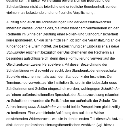
gelangt sein. In dieser Fehlleistung erweist sich die Begrüßung der
Schulanfänger nicht als feierliche und erfreuliche Begebenheit, sondern
vielmehr als belastende und unerfreuliche Verpflichtung.
Auffällig sind auch die Adressierungen und der Adressatenwechsel
innerhalb dieses Sprechaktes, die interessant dem vermiedenen
Ich
der
Rednerin im Sinne der Deutung einer Rollen- und Standortunsicherheit
korrespondieren. Unklar scheint zu sein, ob sich die Veranstaltung an die
Kinder oder die Eltern richtet. Die Bezeichnung der Erstklässler als
neue
Schulkinder
erscheint bezüglich der Unsicherheiten der Rednerin als
besonders aufschlussreich, denn diese Formulierung verweist auf die
Gleichzeitigkeit zweier Perspektiven. Mit dieser Bezeichnung der
Schulanfänger wird sowohl versucht, den Standpunkt der eingeschulten
Subjekte einzunehmen, als auch den Standpunkt der Institution. Der
Terminus
neu
verweist auf die Institution Schule, in die jedes Jahr
neue
Schülerinnen und Schüler eingeschult werden, wohingegen
Schulkinder
auf einen außerinstitutionellen Sprechakt der Statuszuweisung rekurriert –
zu Schulkindern werden die Erstklässler nur außerhalb der Schule. Die
Adressierung
neue Schulkinder
versucht beide Perspektiven gleichzeitig
zu bedienen. Eine vermittelnde Auflösung des auf diese Weise
entstehenden Widerspruchs, wie sie in den im ersten Teil dieses Aufsatzes
diskutierten professionalisierungstheoretischen Ansätzen (vgl. hierzu