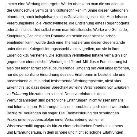
immer eine Wertung einhergeht. Weder aber kann man die vor allem in
der Grundschule vermittelten Kulturtechniken im Sinne dieser Kategorien
einordnen, noch beispielsweise das Gravitationsgesetz, die Mendelsche
Vererbungslehre, die Photosynthese, die Entstehung eines Regenbogens
oder ähnliches. Und selbst wenn man künstlerische Werke wie Gemälde,
Skulpturen, Gedichte oder Romane als schön oder nicht so schön
empfinden kann, würde doch eine Thematisierung dieser Gegenstände
unter diesem Kategorisierungsaspekt zu kurz greifen, um sie in ihrer
Eigenlogik zu verstehen. Die schulisch vermittelten Inhalte verhalten sich
gegenüber einer solchen Wertung indifferent. Mit dieser Formulierung ist
also der lebenspraktisch-subsumierende Umgang mit Welt angesprochen,
nur die persönliche Einordnung des neu Erfahrenen in bestehende und
anscheinend auch a priori feststehende Wertungssysteme, nicht aber
Erkenntnis, so dass dieser Sprechakt auf eine Verschiebung von
Erfahren
zu
Erfahrung
hinzudeuten scheint. Denn vereinbar mit dem
Wertungsanliegen sind persönliche Erfahrungen, nicht Wissensinhalte
und Informationen. Erfahrungen lassen unproblematisch einen wertenden
Bezug zu, verlangen ihn sogar. Die Thematisierung der schulischen
Praxis unterliegt demzufolge einer Verschiebung von einer
Wissensvermittlungspraxis hin zu einer schulischen Praxis als Lebens-
und Erfahrungsraum, in dem schöne und nicht so schöne Erfahrungen