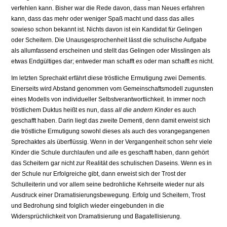
verfehlen kann. Bisher war die Rede davon, dass man Neues erfahren
kann, dass das mehr oder weniger Spaß macht und dass das alles
sowieso schon bekannt ist. Nichts davon ist ein Kandidat für Gelingen
oder Scheitern. Die Unausgesprochenheit lässt die schulische Aufgabe
als allumfassend erscheinen und stellt das Gelingen oder Misslingen als
etwas Endgültiges dar; entweder man schafft
es
oder man schafft
es
nicht.
Im letzten Sprechakt erfährt diese tröstliche Ermutigung zwei Dementis.
Einerseits wird Abstand genommen vom Gemeinschaftsmodell zugunsten
eines Modells von individueller Selbstverantwortlichkeit. In immer noch
tröstlichem Duktus heißt es nun, dass
all die andern Kinder
es auch
geschafft haben. Darin liegt das zweite Dementi, denn damit erweist sich
die tröstliche Ermutigung sowohl dieses als auch des vorangegangenen
Sprechaktes als überflüssig. Wenn in der Vergangenheit schon sehr viele
Kinder die Schule durchlaufen und
alle
es geschafft haben, dann gehört
das Scheitern gar nicht zur Realität des schulischen Daseins. Wenn es in
der Schule nur Erfolgreiche gibt, dann erweist sich der Trost der
Schulleiterin und vor allem seine bedrohliche Kehrseite wieder nur als
Ausdruck einer Dramatisierungsbewegung. Erfolg und Scheitern, Trost
und Bedrohung sind folglich wieder eingebunden in die
Widersprüchlichkeit von Dramatisierung und Bagatellisierung.