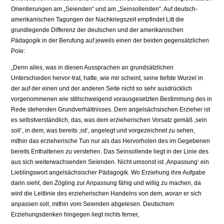
Orientierungen am „Seienden“ und am „Seinsollenden“. Auf deutsch-
amerikanischen Tagungen der Nachkriegszeit empfindet Litt die
grundlegende Differenz der deutschen und der amerikanischen
Pädagogik in der Berufung auf jeweils einen der beiden gegensätzlichen
Pole:
„Denn alles, was in diesen Aussprachen an grundsätzlichen
Unterschieden hervor-trat, hatte, wie mir scheint, seine tiefste Wurzel in
der auf der einen und der anderen Seite nicht so sehr ausdrücklich
vorgenommenen wie stillschweigend vorausgesetzten Bestimmung des in
Rede stehenden Grundverhältnisses. Dem angelsächsischen Erzieher ist
es selbstverständlich, das, was dem erzieherischen Vorsatz gemäß ,sein
soll‘, in dem, was bereits ,ist‘, angelegt und vorgezeichnet zu sehen,
mithin das erzieherische Tun nur als das Hervorholen des im Gegebenen
bereits Enthaltenen zu verstehen. Das Seinsollende liegt in der Linie des
aus sich weiterwachsenden Seienden. Nicht umsonst ist ,Anpassung‘ ein
Lieblingswort angelsächsischer Pädagogik. Wo Erziehung ihre Aufgabe
darin sieht, den Zögling zur Anpassung fähig und willig zu machen, da
wird die Leitlinie des erzieherischen Handelns von dem,
woran
er sich
anpassen soll, mithin vom Seienden abgelesen. Deutschem
Erziehungsdenken hingegen liegt nichts ferner,