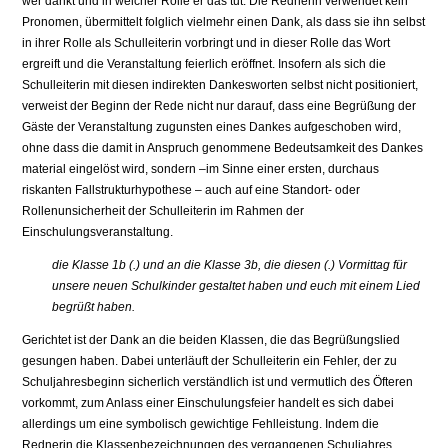
wer dankt und in welcher Rolle er das tut. Die Rednerin verwendet kein
Pronomen, übermittelt folglich vielmehr einen Dank, als dass sie ihn selbst
in ihrer Rolle als Schulleiterin vorbringt und in dieser Rolle das Wort
ergreift und die Veranstaltung feierlich eröffnet. Insofern als sich die
Schulleiterin mit diesen indirekten Dankesworten selbst nicht positioniert,
verweist der Beginn der Rede nicht nur darauf, dass eine Begrüßung der
Gäste der Veranstaltung zugunsten eines Dankes aufgeschoben wird,
ohne dass die damit in Anspruch genommene Bedeutsamkeit des Dankes
material eingelöst wird, sondern –im Sinne einer ersten, durchaus
riskanten Fallstrukturhypothese – auch auf eine Standort- oder
Rollenunsicherheit der Schulleiterin im Rahmen der
Einschulungsveranstaltung.
die Klasse 1b (.) und an die Klasse 3b, die diesen (.) Vormittag für
unsere neuen Schulkinder gestaltet haben und euch mit einem Lied
begrüßt haben.
Gerichtet ist der Dank an die beiden Klassen, die das Begrüßungslied
gesungen haben. Dabei unterläuft der Schulleiterin ein Fehler, der zu
Schuljahresbeginn sicherlich verständlich ist und vermutlich des Öfteren
vorkommt, zum Anlass einer Einschulungsfeier handelt es sich dabei
allerdings um eine symbolisch gewichtige Fehlleistung. Indem die
Rednerin die Klassenbezeichnungen des vergangenen Schuljahres