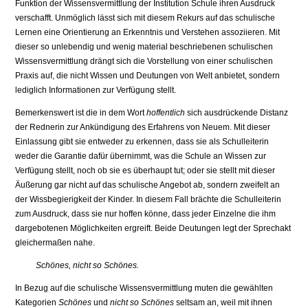
Funktion der Wissensvermittlung der Institution Schule ihren Ausdruck
verschafft. Unmöglich lässt sich mit diesem Rekurs auf das schulische
Lernen eine Orientierung an Erkenntnis und Verstehen assoziieren. Mit
dieser so unlebendig und wenig material beschriebenen schulischen
Wissensvermittlung drängt sich die Vorstellung von einer schulischen
Praxis auf, die nicht Wissen und Deutungen von Welt anbietet, sondern
lediglich Informationen zur Verfügung stellt.
Bemerkenswert ist die in dem Wort
hoffentlich
sich ausdrückende Distanz
der Rednerin zur Ankündigung des Erfahrens von Neuem. Mit dieser
Einlassung gibt sie entweder zu erkennen, dass sie als Schulleiterin
weder die Garantie dafür übernimmt, was die Schule an Wissen zur
Verfügung stellt, noch ob sie es überhaupt tut; oder sie stellt mit dieser
Äußerung gar nicht auf das schulische Angebot ab, sondern zweifelt an
der Wissbegierigkeit der Kinder. In diesem Fall brächte die Schulleiterin
zum Ausdruck, dass sie nur hoffen könne, dass jeder Einzelne die ihm
dargebotenen Möglichkeiten ergreift. Beide Deutungen legt der Sprechakt
gleichermaßen nahe.
Schönes, nicht so Schönes.
In Bezug auf die schulische Wissensvermittlung muten die gewählten
Kategorien
Schönes
und
nicht so Schönes
seltsam an, weil mit ihnen