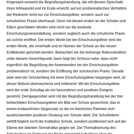
Insgesamt verweist die Begrüßungshandlung, die mit diesem Sprechakt
ihren Höhepunkt und ihr Ende erreicht, auf ein problematisches Verhältnis
der Rednerin nicht nur zur Einschulungsfeier, sondern auch zur
schulischen Praxis überhaupt. Denn mit diesen ersten an die Schüler und
Eltern gerichteten Worten wird nicht nur die konkrete
Einschulungsveranstaltung, sondern zugleich auch die schulische Praxis
als solche eröffnet. Die ersten Worte bei der Einschulungsfeier sind die
ersten Worte, die innerhalb und im Namen der Schule an die neuen
Erstklässler gerichtet werden. Betrachten wir die bisherige Rekonstruktion
unter diesem Gesichtspunkt, dann liegt der Schluss nahe, dass nicht
eigentlich die Begrüßung der Anwesenden bei der Einschulungsfeier
problematisch ist, sondern die Eröffnung der schulischen Praxis. Gerade
aber weil der Schulanfang mit einer Einschulungsfeier begangen wird, ist
dieser Befund überraschend und irritierend. Mit der Einschulungsfeier
wird der erste Schultag als ein besonderes und positives Ereignis
gerahmt. Demgegenüber wird mit der Begrüßungshandlung bei der hier
betrachteten Einschulungsfeier ein Bild von Schule gezeichnet, das in
einem erstaunlichen Gegensatz zu der im feierlichen Rahmen sich
ausdrückenden positiven Deutung von Schule steht. Die Schulleiterin
vertritt folglich nicht die Institution Schule, sondern positioniert sich auf der
Ebene der latenten Sinnstruktur gegen sie. Die Thematisierung des