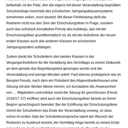
beibehält, ist der Platz, den die eigens mit dieser Veranstaltung begrüßten
Schulneulinge innerhalb des schulischen Jahrgangsklassensystems
einnehmen sollen, noch besetzt. Mit dieser Fehlleistung stellt die
Rednerin nicht nur den Sinn der Einschulungsfeier in Frage, sondern
auch das schulisch konstitutive Prinzip des Aufstiegs, das mit der
Einschulungsfeier grundthematisch ist, da mit der Aufnahme der neuen
ersten Klassen auch alle anderen Klassen im schulischen
Jahrgangssystem aufsteigen.
Zudem dankt die Schulleiterin den beiden Klassen in der
Vergangenheitsform für die Gestaltung des Vormittags zu einem Zeitpunkt,
an dem gerade das Begrüßungslied gesungen wurde und die
Veranstaltung erst wenige Minuten währt. Fast ebenso prototypisch wie im
Beispiel Freuds, nach dem ein Präsident des Abgeordnetenhauses eine
Sitzung mit den Worten
Meine Herren, ich konstatiere die Anwesenheit
von … Mitgliedern und erkläre somit die Sitzung für geschlossen
(Freud
1916/17: 57) eröffnet, wird auch die Einschulungsfeier bereits an ihrem
Beginn sprachlogisch beendet. Bei der Eröffnung der Einschulungsfeier
nimmt die Schulleiterin das Ende der Veranstaltung vorweg, so dass
schon im ersten Satz der Schulleiteransprache latent der Wunsch der
Rednerin zu Ausdruck kommt, der Vormittag möge bereits zu einem Ende