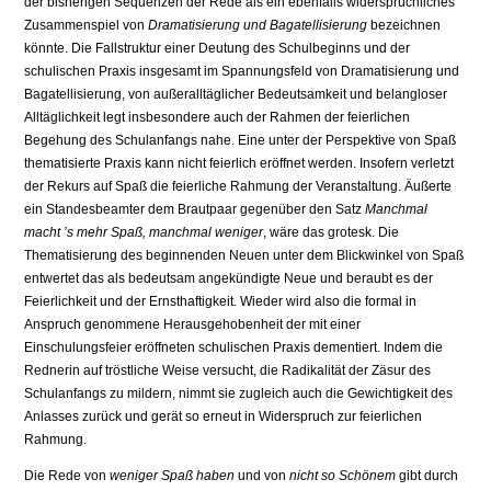
der bisherigen Sequenzen der Rede als ein ebenfalls widersprüchliches
Zusammenspiel von
Dramatisierung und Bagatellisierung
bezeichnen
könnte. Die Fallstruktur einer Deutung des Schulbeginns und der
schulischen Praxis insgesamt im Spannungsfeld von Dramatisierung und
Bagatellisierung, von außeralltäglicher Bedeutsamkeit und belangloser
Alltäglichkeit legt insbesondere auch der Rahmen der feierlichen
Begehung des Schulanfangs nahe. Eine unter der Perspektive von Spaß
thematisierte Praxis kann nicht feierlich eröffnet werden. Insofern verletzt
der Rekurs auf Spaß die feierliche Rahmung der Veranstaltung. Äußerte
ein Standesbeamter dem Brautpaar gegenüber den Satz
Manchmal
macht ’s mehr Spaß, manchmal weniger
, wäre das grotesk. Die
Thematisierung des beginnenden Neuen unter dem Blickwinkel von Spaß
entwertet das als bedeutsam angekündigte Neue und beraubt es der
Feierlichkeit und der Ernsthaftigkeit. Wieder wird also die formal in
Anspruch genommene Herausgehobenheit der mit einer
Einschulungsfeier eröffneten schulischen Praxis dementiert. Indem die
Rednerin auf tröstliche Weise versucht, die Radikalität der Zäsur des
Schulanfangs zu mildern, nimmt sie zugleich auch die Gewichtigkeit des
Anlasses zurück und gerät so erneut in Widerspruch zur feierlichen
Rahmung.
Die Rede von
weniger Spaß haben
und von
nicht so Schönem
gibt durch