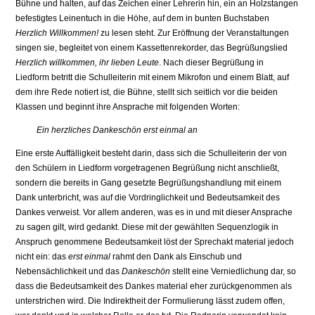
Bühne und halten, auf das Zeichen einer Lehrerin hin, ein an Holzstangen
befestigtes Leinentuch in die Höhe, auf dem in bunten Buchstaben
Herzlich Willkommen!
zu lesen steht. Zur Eröffnung der Veranstaltungen
singen sie, begleitet von einem Kassettenrekorder, das Begrüßungslied
Herzlich willkommen, ihr lieben Leute
. Nach dieser Begrüßung in
Liedform betritt die Schulleiterin mit einem Mikrofon und einem Blatt, auf
dem ihre Rede notiert ist, die Bühne, stellt sich seitlich vor die beiden
Klassen und beginnt ihre Ansprache mit folgenden Worten:
Ein herzliches Dankeschön erst einmal an
Eine erste Auffälligkeit besteht darin, dass sich die Schulleiterin der von
den Schülern in Liedform vorgetragenen Begrüßung nicht anschließt,
sondern die bereits in Gang gesetzte Begrüßungshandlung mit einem
Dank unterbricht, was auf die Vordringlichkeit und Bedeutsamkeit des
Dankes verweist. Vor allem anderen, was es in und mit dieser Ansprache
zu sagen gilt, wird gedankt. Diese mit der gewählten Sequenzlogik in
Anspruch genommene Bedeutsamkeit löst der Sprechakt material jedoch
nicht ein: das
erst einmal
rahmt den Dank als Einschub und
Nebensächlichkeit und das
Dankeschön
stellt eine Verniedlichung dar, so
dass die Bedeutsamkeit des Dankes material eher zurückgenommen als
unterstrichen wird. Die Indirektheit der Formulierung lässt zudem offen,