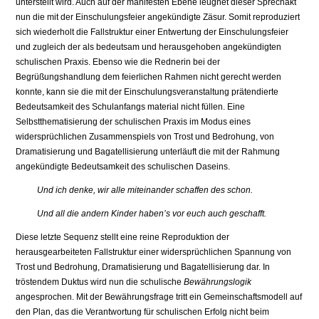
unterstellt wird. Auch auf der manifesten Ebene leugnet dieser Sprechakt
nun die mit der Einschulungsfeier angekündigte Zäsur. Somit reproduziert
sich wiederholt die Fallstruktur einer Entwertung der Einschulungsfeier
und zugleich der als bedeutsam und herausgehoben angekündigten
schulischen Praxis. Ebenso wie die Rednerin bei der
Begrüßungshandlung dem feierlichen Rahmen nicht gerecht werden
konnte, kann sie die mit der Einschulungsveranstaltung prätendierte
Bedeutsamkeit des Schulanfangs material nicht füllen. Eine
Selbstthematisierung der schulischen Praxis im Modus eines
widersprüchlichen Zusammenspiels von Trost und Bedrohung, von
Dramatisierung und Bagatellisierung unterläuft die mit der Rahmung
angekündigte Bedeutsamkeit des schulischen Daseins.
Und ich denke, wir alle miteinander schaffen des schon.
Und all die andern Kinder haben’s vor euch auch geschafft.
Diese letzte Sequenz stellt eine reine Reproduktion der
herausgearbeiteten Fallstruktur einer widersprüchlichen Spannung von
Trost und Bedrohung, Dramatisierung und Bagatellisierung dar. In
tröstendem Duktus wird nun die schulische
Bewährungslogik
angesprochen. Mit der Bewährungsfrage tritt ein Gemeinschaftsmodell auf
den Plan, das die Verantwortung für schulischen Erfolg nicht beim