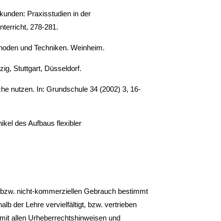
unden: Praxisstudien in der
terricht, 278-281.
ethoden und Techniken. Weinheim.
g, Stuttgart, Düssel­dorf.
e nutzen. In: Grund­schule 34 (2002) 3, 16-
kel des Aufbaus fle­xibler
, bzw. nicht-kommerziellen Gebrauch bestimmt
lb der Lehre vervielfältigt, bzw. vertrieben
it allen Urheberrechtshinweisen und