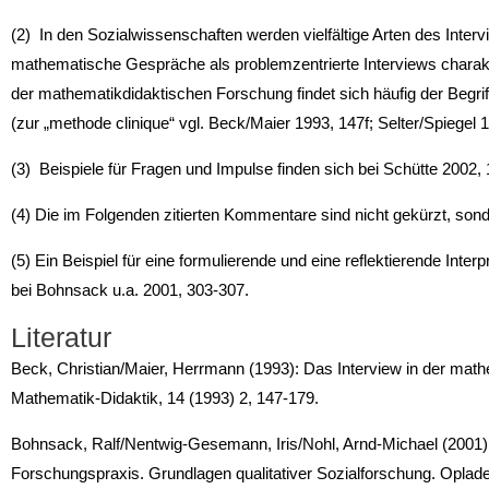
(2) In den Sozialwissenschaften werden vielfältige Arten des Inte
mathematische Gespräche als problemzentrierte Interviews charak­t
der mathematikdidaktischen Forschung findet sich häufig der Begriff
(zur „me­thode clinique“ vgl. Beck/Maier 1993, 147f; Selter/Spiegel 
(3) Beispiele für Fragen und Impulse finden sich bei Schütte 2002, 
(4) Die im Folgenden zitierten Kommentare sind nicht gekürzt, sond
(5) Ein Beispiel für eine formulierende und eine reflektierende Inter
bei Bohnsack u.a. 2001, 303-307.
Literatur
Beck, Christian/Maier, Herrmann (1993): Das Interview in der math
Mathematik-Didaktik, 14 (1993) 2, 147-179.
Bohnsack, Ralf/Nentwig-Gesemann, Iris/Nohl, Arnd-Michael (2001
Forschungspraxis. Grundlagen qualitativer Sozialforschung. Oplad