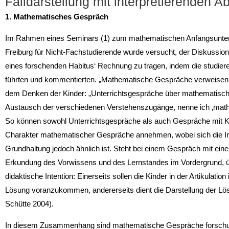
Falldarstellung mit interpretierenden A
1. Mathematisches Gespräch
Im Rahmen eines Seminars (1) zum mathematischen Anfangsunter
Freiburg für Nicht-Fachstudierende wurde ver­sucht, der Diskussi
eines forschenden Habitus‘ Rechnung zu tragen, indem die studie
führten und kommentierten. „Mathematische Gespräche verweisen a
dem Denken der Kinder: „Unterrichtsgespräche über mathematisc
Austausch der verschiedenen Verstehenszugänge, nenne ich ‚mathe
So können sowohl Unterrichtsgespräche als auch Gespräche mit Kl
Charakter mathematischer Gespräche an­nehmen, wobei sich die Int
Grundhal­tung jedoch ähnlich ist. Steht bei einem Gespräch mit ein
Erkundung des Vorwissens und des Lernstandes im Vordergrund, üb
didaktische Intention: Einerseits sollen die Kinder in der Artikulati
Lösung voranzukommen, andererseits dient die Darstel­lung der L
Schütte 2004).
In diesem Zusammenhang sind mathematische Gespräche forschu