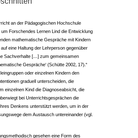
bschnitten
richt an der Pädagogischen Hochschule
on um Forschendes Lernen Lind die Entwicklung
renden mathe­matische Gespräche mit Kindern
uf eine Haltung der Lehrperson ge­genüber
he Sachverhalte […] zum gemeinsa­men
mati­sche Gespräche‘ (Schütte 2002, 17).“
eingrup­pen oder einzelnen Kindern den
entionen graduell unterscheiden, die
em einzelnen Kind die Diagnoseabsicht, die
erwiegt bei Unterrichtsgesprächen die
on ihres Denkens unterstützt werden, um in der
ösungswege dem Austausch untereinander (vgl.
ngsme­thodisch gesehen eine Form des