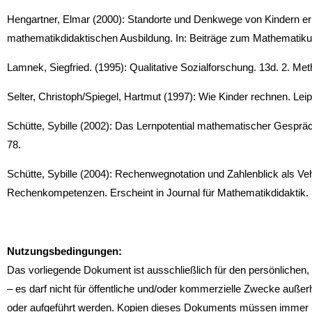
Hengartner, Elmar (2000): Standorte und Denkwege von Kindern erk
mathematikdidaktischen Ausbildung. In: Beiträge zum Mathematikun
Lamnek, Siegfried. (1995): Qualitative Sozialforschung. 13d. 2. M
Selter, Christoph/Spiegel, Hartmut (1997): Wie Kinder rechnen. Leipzi
Schütte, Sybille (2002): Das Lernpotential mathematischer Gespräch
78.
Schütte, Sybille (2004): Rechenwegnotation und Zahlenblick als Vehi
Rechenkompetenzen. Erscheint in Journal für Mathematikdidaktik.
Nutzungsbedingungen:
Das vorliegende Dokument ist ausschließlich für den persönlichen
– es darf nicht für öffentliche und/oder kommerzielle Zwecke außerha
oder aufgeführt werden. Kopien dieses Dokuments müssen immer m