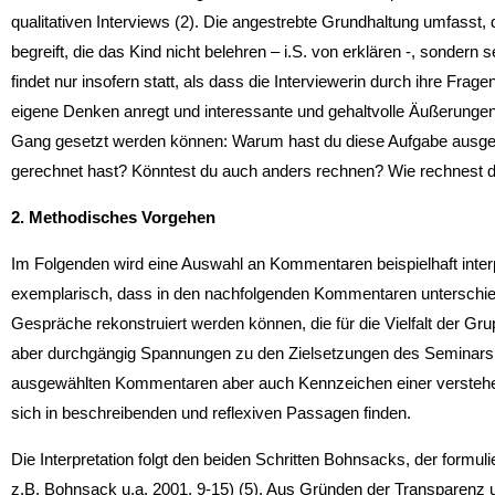
qualitativen Interviews (2). Die angestrebte Grundhaltung umfasst, 
begreift, die das Kind nicht belehren – i.S. von erklären -, sonder
findet nur insofern statt, als dass die Interviewerin durch ihre Fra
eigene Den­ken anregt und interessante und gehaltvolle Äußerungen
Gang gesetzt werden können: Warum hast du diese Aufgabe ausgew
gerechnet hast? Könn­test du auch anders rechnen? Wie rechnest d
2. Methodisches Vorgehen
Im Folgenden wird eine Auswahl an Kommentaren beispielhaft interpr
exemplarisch, dass in den nachfolgenden Kommentaren unterschied
Gespräche rekonstruiert werden können, die für die Vielfalt der G
aber durchgängig Spannungen zu den Zielsetzungen des Seminars a
ausgewählten Kommentaren aber auch Kennzeichen einer verstehen
sich in beschreibenden und reflexiven Passagen finden.
Die Interpretation folgt den beiden Schritten Bohnsacks, der formulie
z.B. Bohnsack u.a. 2001, 9-15) (5). Aus Gründen der Transparenz un