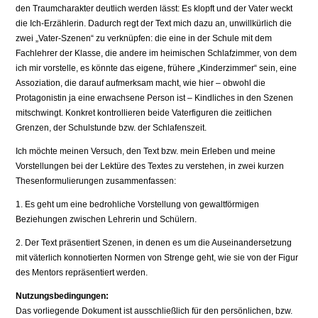
den Traumcharakter deutlich werden lässt: Es klopft und der Vater weckt
die Ich-Erzählerin. Dadurch regt der Text mich dazu an, unwillkürlich die
zwei „Vater-Szenen“ zu verknüpfen: die eine in der Schule mit dem
Fachlehrer der Klasse, die andere im heimischen Schlafzimmer, von dem
ich mir vorstelle, es könnte das eigene, frühere „Kinderzimmer“ sein, eine
Assoziation, die darauf aufmerksam macht, wie hier – obwohl die
Protagonistin ja eine erwachsene Person ist – Kindliches in den Szenen
mitschwingt. Konkret kontrollieren beide Vaterfiguren die zeitlichen
Grenzen, der Schulstunde bzw. der Schlafenszeit.
Ich möchte meinen Versuch, den Text bzw. mein Erleben und meine
Vorstellungen bei der Lektüre des Textes zu verstehen, in zwei kurzen
Thesenformulierungen zusammenfassen:
1. Es geht um eine bedrohliche Vorstellung von gewaltförmigen
Beziehungen zwischen Lehrerin und Schülern.
2. Der Text präsentiert Szenen, in denen es um die Auseinandersetzung
mit väterlich konnotierten Normen von Strenge geht, wie sie von der Figur
des Mentors repräsentiert werden.
Nutzungsbedingungen:
Das vorliegende Dokument ist ausschließlich für den persönlichen, bzw.