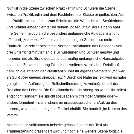
Nun ist in die Szene zwischen Praktikantin und Schülern die Szene
zwischen Praktikantin und dem Fachlehrer der Klasse eingeflochten: Als
die Praktikantin zunächst zum Schein auf die Wünsche der Schülerinnen
und Schüler eingeht, erntet sie seinen
„bösen Blick“,
als sie dann aber
ihre Gemeinheit durch die besonders umfangreiche Aufgabenstellung
offenbart,
„schmunzelt“
er ihr zu. In eindeutigen Gesten – so mein
Eindruck – vertritt er bestimmte Normen, sanktioniert das Geschenk von
drei Unterrichtsminuten an die Schülerinnen und Schüler negativ und
honoriert die als Strafe gedachte übermäßig umfangreiche Hausaufgabe.
In diesem Zusammenhang fällt mir ein weiteres szenisches Detail auf,
nämlich die Irritation der Praktikantin über ihr eigenes Verhalten: „
Ich war
erstaunt über meinen strengen Ton“
. Durch die Nähe im Text wird es nahe
gelegt, diese Äußerung der Selbstentfremdung zu verknüpfen mit der
Reaktion des Lehrers: Die Praktikantin ist nicht streng, so wie es ihr selbst
entspricht, sondern sie spricht sozusagen mit fremder Stimme oder –
anders formuliert – sie ist streng im unausgesprochenen Auftrag des
Lehrers, wozu mir die religiöse Floskel einfällt: Sie handelt „im Namen des
Vaters“.
Nun habe ich vollkommen beiseite gelassen, dass der Text als
Traumerzählung präsentiert wird und noch eine weitere Szene folgt, die