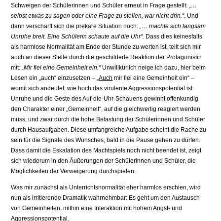
Schweigen der Schülerinnen und Schüler erneut in Frage gestellt:
„…
selbst etwas zu sagen oder eine Frage zu stellen, war nicht drin.“
. Und
dann verschärft sich die prekäre Situation noch:
„… machte sich langsam
Unruhe breit. Eine Schülerin schaute auf die Uhr“.
Dass dies keinesfalls
als harmlose Normalität am Ende der Stunde zu werten ist, teilt sich mir
auch an dieser Stelle durch die geschilderte Reaktion der Protagonistin
mit
: „Mir fiel eine Gemeinheit ein.“
Unwillkürlich neige ich dazu, hier beim
Lesen ein „auch“ einzusetzen – „
Auch
mir fiel eine Gemeinheit ein“ –
womit sich andeutet, wie hoch das virulente Aggressionspotential ist:
Unruhe und die Geste des Auf-die-Uhr-Schauens gewinnt offenkundig
den Charakter einer „Gemeinheit“, auf die gleichwertig reagiert werden
muss, und zwar durch die hohe Belastung der Schülerinnen und Schüler
durch Hausaufgaben. Diese umfangreiche Aufgabe scheint die Rache zu
sein für die Signale des Wunsches, bald in die Pause gehen zu dürfen.
Dass damit die Eskalation des Machtspiels noch nicht beendet ist, zeigt
sich wiederum in den Äußerungen der Schülerinnen und Schüler, die
Möglichkeiten der Verweigerung durchspielen.
Was mir zunächst als Unterrichtsnormalität eher harmlos erschien, wird
nun als irritierende Dramatik wahrnehmbar: Es geht um den Austausch
von Gemeinheiten, mithin eine Interaktion mit hohem Angst- und
Aggressionspotential.