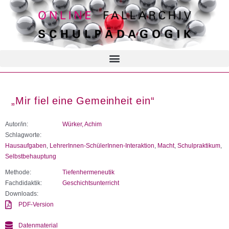
„Mir fiel eine Gemeinheit ein“
Autor/in:
Würker, Achim
Schlagworte:
Hausaufgaben
,
LehrerInnen-SchülerInnen-Interaktion
,
Macht
,
Schulpraktikum
,
Selbstbehauptung
Methode:
Tiefenhermeneutik
Fachdidaktik:
Geschichtsunterricht
Downloads:
PDF-Version
Datenmaterial