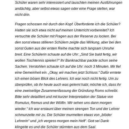
Schüler waren sehr interessiert und lauschten meinen Ausführungen
andächtig, aber selbst etwas sagen oder eine Frage stellen, war
nicht drin.
Fragen schossen mir durch den Kopf. Überforderte ich die Schüler?
Hatten sie sich etwa nicht auf meinen Unterricht vorbereitet? Ich
versuchte die Schüler mit Fragen aus der Reserve zu locken. Bei
den sonst etwas stilleren Schülern zeigte das Wirkung, aber bei den
sonst Guten aus der ersten Reihe machte sich langsam Unruhe
breit. Eine Schülerin schaute auf die Uhr: „Sind Sie bald fertig, wir
wollen Tischtennis spielen?“ Ihr Banknachbar packte schon seine
Sachen. Verstohlen schaute ich auf die Uhr: noch 3 Minuten. Mir fiel
eine Gemeinheit ein. „Okay, wir machen jetzt Schluss.“ Dafür erntete
ich einen bösen Blick des Lehrers. Ich war noch nicht fertig. Um zu
überprüfen, ob ihr heute auch was gelernt habt, möchte ich, dass ihr
eine zweiseitige Zusammenfassung der Gründung Roms schreibt.
Bitte sehr detailliert und mit kurzer Interpretation der Statue von
Romulus, Remus und der Wölfin. Wir sehen uns dann morgen
wieder.“ Ich war erstaunt über meinen strengen Ton und der Lehrer
schmunzelte mir zu. Die Schüler murmelten etwas von „blöder
Lehrerin“ und „ich vergess morgen mein Heft“. Gott sei Dank
klingelte es und die Schüler stürmten aus dem Saal.