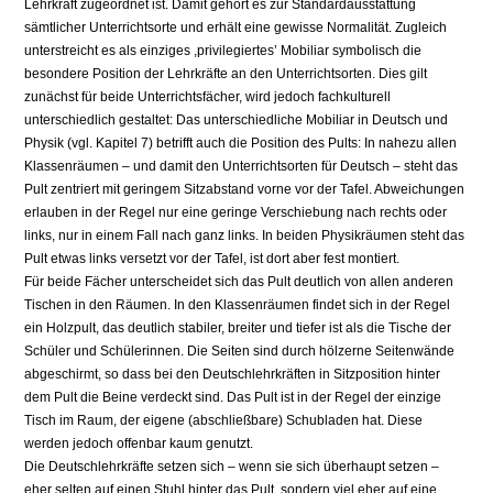
Lehrkraft zugeordnet ist. Damit gehört es zur Standardausstattung
sämtlicher Unterrichtsorte und erhält eine gewisse Normalität. Zugleich
unterstreicht es als einziges ,privilegiertes’ Mobiliar symbolisch die
besondere Position der Lehrkräfte an den Unterrichtsorten. Dies gilt
zunächst für beide Unterrichtsfächer, wird jedoch fachkulturell
unterschiedlich gestaltet: Das unterschiedliche Mobiliar in Deutsch und
Physik (vgl. Kapitel 7) betrifft auch die Position des Pults: In nahezu allen
Klassenräumen – und damit den Unterrichtsorten für Deutsch – steht das
Pult zentriert mit geringem Sitzabstand vorne vor der Tafel. Abweichungen
erlauben in der Regel nur eine geringe Verschiebung nach rechts oder
links, nur in einem Fall nach ganz links. In beiden Physikräumen steht das
Pult etwas links versetzt vor der Tafel, ist dort aber fest montiert.
Für beide Fächer unterscheidet sich das Pult deutlich von allen anderen
Tischen in den Räumen. In den Klassenräumen findet sich in der Regel
ein Holzpult, das deutlich stabiler, breiter und tiefer ist als die Tische der
Schüler und Schülerinnen. Die Seiten sind durch hölzerne Seitenwände
abgeschirmt, so dass bei den Deutschlehrkräften in Sitzposition hinter
dem Pult die Beine verdeckt sind. Das Pult ist in der Regel der einzige
Tisch im Raum, der eigene (abschließbare) Schubladen hat. Diese
werden jedoch offenbar kaum genutzt.
Die Deutschlehrkräfte setzen sich – wenn sie sich überhaupt setzen –
eher selten auf einen Stuhl hinter das Pult, sondern viel eher auf eine