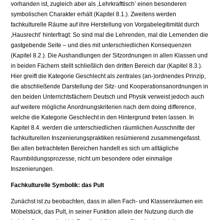
vorhanden ist, zugleich aber als ,Lehrkrafttisch’ einen besonderen
symbolischen Charakter erhält (Kapitel 8.1.). Zweitens werden
fachkulturelle Räume auf ihre Herstellung von Vorgabelegitimität durch
,Hausrecht’ hinterfragt: So sind mal die Lehrenden, mal die Lernenden die
gastgebende Seite – und dies mit unterschiedlichen Konsequenzen
(Kapitel 8.2.). Die Aushandlungen der Sitzordnungen in allen Klassen und
in beiden Fächern stellt schließlich den dritten Bereich dar (Kapitel 8.3.).
Hier greift die Kategorie Geschlecht als zentrales (an-)ordnendes Prinzip,
die abschließende Darstellung der Sitz- und Kooperationsanordnungen in
den beiden Unterrichtsfächern Deutsch und Physik verweist jedoch auch
auf weitere mögliche Anordnungskriterien nach dem doing difference,
welche die Kategorie Geschlecht in den Hintergrund treten lassen. In
Kapitel 8.4. werden die unterschiedlichen räumlichen Ausschnitte der
fachkulturellen Inszenierungspraktiken resümierend zusammengefasst.
Bei allen betrachteten Bereichen handelt es sich um alltägliche
Raumbildungsprozesse, nicht um besondere oder einmalige
Inszenierungen.
Fachkulturelle Symbolik: das Pult
Zunächst ist zu beobachten, dass in allen Fach- und Klassenräumen ein
Möbelstück, das Pult, in seiner Funktion allein der Nutzung durch die