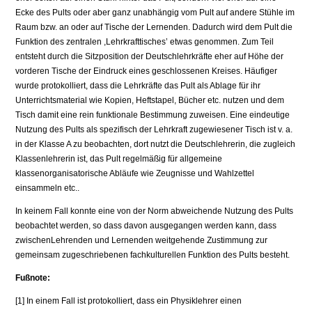
Ecke des Pults oder aber ganz unabhängig vom Pult auf andere Stühle im
Raum bzw. an oder auf Tische der Lernenden. Dadurch wird dem Pult die
Funktion des zentralen ,Lehrkrafttisches’ etwas genommen. Zum Teil
entsteht durch die Sitzposition der Deutschlehrkräfte eher auf Höhe der
vorderen Tische der Eindruck eines geschlossenen Kreises. Häufiger
wurde protokolliert, dass die Lehrkräfte das Pult als Ablage für ihr
Unterrichtsmaterial wie Kopien, Heftstapel, Bücher etc. nutzen und dem
Tisch damit eine rein funktionale Bestimmung zuweisen. Eine eindeutige
Nutzung des Pults als spezifisch der Lehrkraft zugewiesener Tisch ist v. a.
in der Klasse A zu beobachten, dort nutzt die Deutschlehrerin, die zugleich
Klassenlehrerin ist, das Pult regelmäßig für allgemeine
klassenorganisatorische Abläufe wie Zeugnisse und Wahlzettel
einsammeln etc..
In keinem Fall konnte eine von der Norm abweichende Nutzung des Pults
beobachtet werden, so dass davon ausgegangen werden kann, dass
zwischenLehrenden und Lernenden weitgehende Zustimmung zur
gemeinsam zugeschriebenen fachkulturellen Funktion des Pults besteht.
Fußnote:
[1] In einem Fall ist protokolliert, dass ein Physiklehrer einen