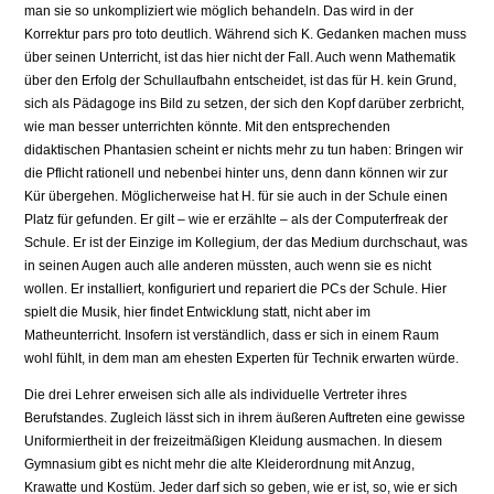
man sie so unkompliziert wie möglich behandeln. Das wird in der
Korrektur pars pro toto deutlich. Während sich K. Gedanken machen muss
über seinen Unterricht, ist das hier nicht der Fall. Auch wenn Mathematik
über den Erfolg der Schullaufbahn entscheidet, ist das für H. kein Grund,
sich als Pädagoge ins Bild zu setzen, der sich den Kopf darüber zer­bricht,
wie man besser unterrichten könnte. Mit den entsprechenden
didaktischen Phantasien scheint er nichts mehr zu tun haben: Bringen wir
die Pflicht rationell und nebenbei hinter uns, denn dann können wir zur
Kür übergehen. Möglicherweise hat H. für sie auch in der Schule einen
Platz für gefunden. Er gilt – wie er erzählte – als der Computerfreak der
Schule. Er ist der Einzige im Kollegium, der das Medium durchschaut, was
in seinen Augen auch alle anderen müssten, auch wenn sie es nicht
wollen. Er installiert, konfiguriert und repariert die PCs der Schule. Hier
spielt die Musik, hier findet Entwicklung statt, nicht aber im
Matheunterricht. Insofern ist ver­ständlich, dass er sich in einem Raum
wohl fühlt, in dem man am ehesten Experten für Technik erwarten würde.
Die drei Lehrer erweisen sich alle als individuelle Vertreter ihres
Berufstandes. Zugleich lässt sich in ihrem äußeren Auftreten eine gewisse
Uniformiertheit in der freizeitmäßigen Kleidung ausmachen. In diesem
Gymnasium gibt es nicht mehr die alte Kleiderordnung mit Anzug,
Krawatte und Kostüm. Jeder darf sich so geben, wie er ist, so, wie er sich