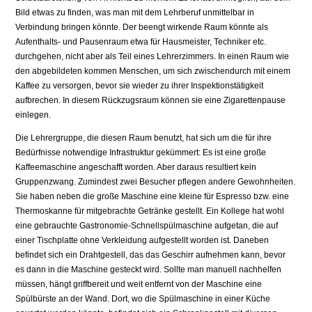
Bild etwas zu finden, was man mit dem Lehrberuf unmittelbar in
Verbindung bringen könnte. Der beengt wirkende Raum könnte als
Aufenthalts- und Pausenraum etwa für Hausmeister, Techniker etc.
durchgehen, nicht aber als Teil eines Lehrerzimmers. In einen Raum wie
den abgebildeten kommen Menschen, um sich zwischendurch mit einem
Kaffee zu versorgen, bevor sie wieder zu ihrer Inspektionstätigkeit
aufbrechen. In diesem Rückzugsraum können sie eine Zigarettenpause
einlegen.
Die Lehrergruppe, die diesen Raum benutzt, hat sich um die für ihre
Bedürfnisse notwendige Infrastruktur gekümmert: Es ist eine große
Kaffeemaschine angeschafft worden. Aber daraus resultiert kein
Gruppenzwang. Zumindest zwei Besucher pflegen andere Gewohnheiten.
Sie haben neben die große Maschine eine kleine für Espresso bzw. eine
Thermoskanne für mitgebrachte Getränke gestellt. Ein Kollege hat wohl
eine gebrauchte Gastronomie-Schnellspülmaschine aufgetan, die auf
einer Tischplatte ohne Verkleidung aufgestellt worden ist. Daneben
befindet sich ein Drahtgestell, das das Geschirr aufnehmen kann, bevor
es dann in die Maschine gesteckt wird. Sollte man manuell nachhelfen
müssen, hängt griffbereit und weit entfernt von der Maschine eine
Spülbürste an der Wand. Dort, wo die Spülmaschine in einer Küche