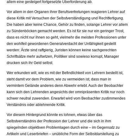
allem eine gesteigert fortgesetzte Überforderung ab.
Vor allem in den Organen ihrer Berufsvertretungen reagieren Lehrer auf
diese Kritik mit Versuchen der Selbstverständigung und Rechtfertigung.
Die haben aber keine Chance, Gehör zu finden, solange Lehrer vor allem
zu Sündenböcken gemacht werden. Es ist für sie nur ein geringer Trost,
dass es nicht nur ihnen so geht, vielmehr die meisten Professionen unter
den wohlfeil gewordenen Generalverdacht der Unfähigkeit gestellt
werden: Ärzte sind raffgierig, Juristen können keine sachgerechten
Schriftsätze mehr aufsetzen, Politiker sind sowieso korrupt, Manager
drucken sich ihr Geld selbst.
Wer erkunden will, wie es mit der Befindlichkeit von Lehrern bestellt ist,
steht damit vor dem Problem, wie zu vermeiden ist, dass man in
vermintem Gelände anderes denn Abwehr erlebt. Auch der Beobachter
kann sich den Lehrenden angesichts der omnipräsenten Kritik nur noch
schwer neutral zuwenden. Erwartet wird vom Beobachter zustimmendes
Verständnis oder ablehnende Kritik.
Vor diesem Hintergrund könnte es lohnen, etwas über das
Selbstverständnis der Profession der Lehrer und die sich in ihm
spiegelnden objektiven Problemlagen durch eine – im Gegensatz zu
Artikeln und Leserbriefen – unübliche Form der Selbstdarstellung zu