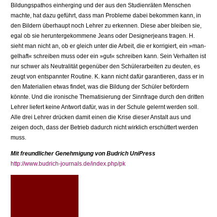
Bildungspathos einherging und der aus den Studienräten Menschen
machte, hat dazu geführt, dass man Probleme dabei bekommen kann, in
den Bildern überhaupt noch Lehrer zu erkennen. Diese aber bleiben sie,
egal ob sie heruntergekommene Jeans oder Designerjeans tra­gen. H.
sieht man nicht an, ob er gleich unter die Arbeit, die er korrigiert, ein »man­
gelhaft« schreiben muss oder ein »gut« schreiben kann. Sein Verhalten ist
nur schwer als Neutralität gegenüber den Schülerarbeiten zu deuten, es
zeugt von entspannter Routine. K. kann nicht dafür garantieren, dass er in
den Materialien etwas findet, was die Bildung der Schüler befördern
könnte. Und die ironische Thematisierung der Sinnfrage durch den dritten
Lehrer liefert keine Antwort dafür, was in der Schule gelernt werden soll.
Alle drei Lehrer drücken damit einen die Krise dieser Anstalt aus und
zeigen doch, dass der Betrieb dadurch nicht wirklich erschüttert werden
muss.
Mit freundlicher Genehmigung von Budrich UniPress
http://www.budrich-journals.de/index.php/pk