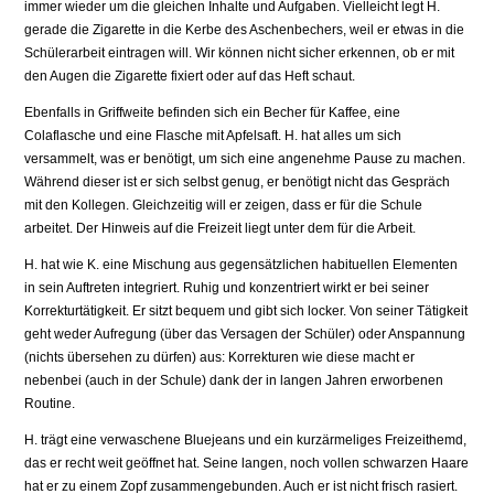
immer wieder um die gleichen Inhalte und Aufgaben. Vielleicht legt H.
gerade die Zigarette in die Kerbe des Aschenbechers, weil er etwas in die
Schülerarbeit eintragen will. Wir können nicht sicher erkennen, ob er mit
den Augen die Zigarette fixiert oder auf das Heft schaut.
Ebenfalls in Griffweite befinden sich ein Becher für Kaffee, eine
Colaflasche und eine Flasche mit Apfelsaft. H. hat alles um sich
versammelt, was er benötigt, um sich eine angenehme Pause zu machen.
Während dieser ist er sich selbst genug, er benötigt nicht das Gespräch
mit den Kollegen. Gleichzeitig will er zeigen, dass er für die Schule
arbeitet. Der Hinweis auf die Freizeit liegt unter dem für die Arbeit.
H. hat wie K. eine Mischung aus gegensätzlichen habituellen Elementen
in sein Auftreten integriert. Ruhig und konzentriert wirkt er bei seiner
Korrekturtätigkeit. Er sitzt bequem und gibt sich locker. Von seiner Tätigkeit
geht weder Aufregung (über das Versagen der Schüler) oder Anspannung
(nichts übersehen zu dürfen) aus: Korrekturen wie diese macht er
nebenbei (auch in der Schule) dank der in langen Jahren erworbenen
Routine.
H. trägt eine verwaschene Bluejeans und ein kurzärmeliges Freizeithemd,
das er recht weit geöffnet hat. Seine langen, noch vollen schwarzen Haare
hat er zu einem Zopf zusammengebunden. Auch er ist nicht frisch rasiert.