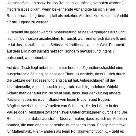
Hessens Schulen bspw. ist das Rauchen vollständig verboten worden.)
Insofern ist es pikant, wenn bekennende Abhängige für sich einen
Raucherraum begründen, statt als bekehrte Abstinenzler zu einem Vorbild
für die Jugend zu werden.
H. scheint die gegenwärtige Moralisierung seines Vergnügens als Sucht
nicht im geringsten anzufechten. Er raucht, während er sich darstellt, und
er tut das, als wäre es das Selbstverständlichste von der Welt. Er raucht
auf dem Bild nicht süchtig hektisch, sondern bewusst und intensiv
entspannt, wie nebenbei.
Auf dem Tisch liegt neben der immer bereiten Zigarettenschachtel eine
ausgebreitete Zeitung, so dass der Eindruck entsteht, dass H. sich durch
die Lektüre der Tageszeitung entspannt hat. Aufgeschlagen ist die
Inseratenseite, vielleicht suchte er gerade nach irgendeinem Objekt.
Schaut man genauer hin, so sieht man, dass über der Zeitung andere
Papiere liegen. Es ist ein Stapel von losen Blättern und Bögen.
Möglicherweise sind es Arbeiten von Schülern, die der Lehrer in der
Pause oder Freistunde zwischen zwei Unterrichtsstunden durchsieht. Die
Routine, die er dabei ausstrahlt, lässt vermuten, dass es sich um Arbeiten
handelt, die man eben so nebenbei durchsehen kann. Das spräche etwa
für Mathematik. Hier – anders als beim Politikunterricht von K. – geht es