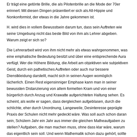
Er trägt eine getönte Brille, die als Pilotenbrille an die Mode der 70er
erinnert. Mit diesen Dingen präsentiert er sich als Alt-Hippie und
Nonkonformist, der etwas in die Jahre gekommen ist.
H. wird dies in vollem Bewusstsein darum tun, dass sein Auftreten wie
seine Umgebung nicht das beste Bild von ihm als Lehrer abgeben.
Warum zeigt er sich so?
Die Lehrerarbeit wird von ihm nicht mehr als etwas wahrgenommen, was
eine emphatische Bedeutung besitzt und über eine entsprechende Aura
verfügt. Wer die Höhere Bildung, die Arbeit am objektiven wie subjektiven
Geist, durch ein pathetisches Auftreten oder auch nur bessere
Dienstkleidung darstellt, macht sich in seinen Augen womöglich
lächerlich. Einen Rest eigensinniger Emphase kann man in seiner
bewussten Distanzierung von allem formellen Kram und von einer
bürgerlich durch Anzug und Krawatte aufgerichteten Haltung sehen. Es
scheint, als wolle er sagen, dass dergleichen aufgeblasen, durch die
schlichte, eher durch Unordnung, Langewei­le, Desinteresse geprägte
Praxis der Schulen nicht mehr gedeckt wäre. Was soll auch schon daran
sein, Schülern Jahr ein Jahr aus immer die gleichen Matheaufgaben zu
stellen? Aufgaben, die man machen muss, ohne dass klar wäre, warum
das eigentlich sein soll. Und wenn Mathematik schon dazu gehört, sollte