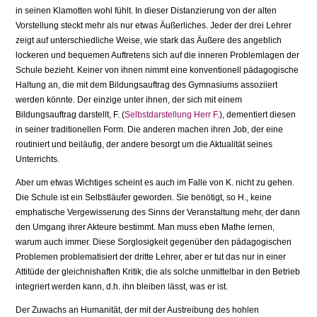
in seinen Klamotten wohl fühlt. In dieser Distanzierung von der alten
Vorstellung steckt mehr als nur etwas Äußerliches. Jeder der drei Lehrer
zeigt auf unterschiedliche Weise, wie stark das Äußere des angeblich
lockeren und bequemen Auftretens sich auf die inneren Problemlagen der
Schule bezieht. Keiner von ihnen nimmt eine konventionell pädagogische
Haltung an, die mit dem Bildungsauftrag des Gymnasiums assoziiert
werden könnte. Der einzige unter ihnen, der sich mit einem
Bildungsauftrag darstellt, F. (
Selbstdarstellung Herr F.
), dementiert diesen
in seiner traditionellen Form. Die anderen machen ihren Job, der eine
routiniert und beiläufig, der andere besorgt um die Aktualität seines
Unterrichts.
Aber um etwas Wichtiges scheint es auch im Falle von K. nicht zu gehen.
Die Schule ist ein Selbstläufer geworden. Sie benötigt, so H., keine
emphatische Ver­gewisserung des Sinns der Veranstaltung mehr, der dann
den Umgang ihrer Akteure bestimmt. Man muss eben Mathe lernen,
warum auch immer. Diese Sorglosigkeit gegenüber den pädagogischen
Problemen problematisiert der dritte Lehrer, aber er tut das nur in einer
Attitüde der gleichnishaften Kritik, die als solche unmittelbar in den Betrieb
integriert werden kann, d.h. ihn bleiben lässt, was er ist.
Der Zuwachs an Humanität, der mit der Austreibung des hohlen