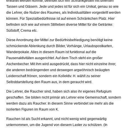
erwartet werden könnte, befindet sich ein Schrankgestell mit diversen
Tassen und Gläsern. Jede und jedes ist für sich ein Unikat, genau so wie
die Lehrer, die Nutzer des Raumes, als Individualitäten vorgestellt werden
können. Für Spezialbedürfnisse ist auf einem Schränkchen Platz. Hier
befinden sich wie auf einem Stillleben diverse Mittel für die Getränke:
Süßstoff, Crema etc.
Diese Anordnung der Mittel zur Bedürfnisbefriedigung benötigt keine
schmückende Ablenkung durch Bilder, Vorhänge, Urlaubspostkarten,
Wanderpokale. Alles in diesem Raum ist funktional auf die
Pausenaktivitäten ausgerichtet. Auf dem Tisch steht ein großer
Aschenbecher. Mit ihm wird ausgedrückt, dass hier nicht einzelne ihrer,
die anderen bedrängenden und deswegen argwöhnisch beäugten
Leidenschaft frönen, sondern ein Kollektiv. H. wählt zu seiner
Selbstdarstellung den Raum aus, in dem geraucht wird.
Die Lehrer, die Raucher sind, haben sich also ihr eigenes Refugium
geschaffen. Sie bilden nicht primär als Lehrer eine Gemeinschaft, sondern
werden dazu als Raucher. In diesem Sinne verbindet sie mehr als die
isolierten Figuren im Raum von K.
Rauchen ist als Sucht erkannt, und nicht wenig wird gegenwärtig
unternommen, um die Jugend von diesem Laster zu schützen. (In