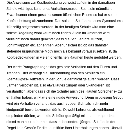
Die Anweisung zur Kopfbedeckung verweist auf ein in der damaligen
Schule wichtiges kulturelles Verhaltensmuster: Betritt ein männlicher
Erwachsener einen geschlossenen öffentlichen Raum, so hat er seine
Kopfbedeckung abzunehmen. Das soll den Schülern dieses Gymnasiums
frühzeitig beigebracht werden. In der heutigen Schule wird man eine
solche Regelung wohl kaum noch finden. Allein im Unterricht wird
vielleicht noch darauf geachtet, dass die Schüler ihre Mützen,
Schirmkappen etc. abnehmen. Aber unsicher ist, ob das dahinter
stehende ursprüngliche Motiv noch als bekannt vorauszusetzen ist, da
Kopfbedeckungen in vielen öffentlichen Räumen heute geduldet werden.
Der vierte Paragraph regelt das gesittete Verhalten auf den Fluren und
Treppen. Hier verlangt die Hausordnung von den Schülern ein
»gemäßigtes« Auftreten. In der Schule darf nicht gelaufen werden. Dass
Lärmen verboten ist, also etwa lautes Sin­gen oder Skandieren, ist
verständlich, aber dass sich die Schüler auch des »lauten Sprechens« zu
enthalten haben, wirkt wie eine rigide Anweisung. Denn mit diesem Gebot
wird ein Verhalten verlangt, das aus heutiger Sicht als nicht mehr
kindgemäß bewertet werden dürfte. Obwohl Lehrer es als wohltuend
empfinden dürften, wenn die Schüler gemäßigt miteinander sprechen,
nimmt man heute eher hin, dass insbe­sondere jüngere Schüler in der
Regel kein Gespür für die Lautstärke ihrer Unterhal­tungen haben. Überall