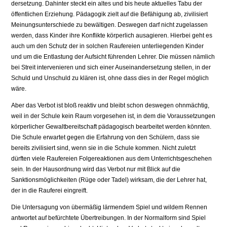
dersetzung. Dahinter steckt ein altes und bis heute aktuelles Tabu der
öffentlichen Erziehung. Pädagogik zielt auf die Befähigung ab, zivilisiert
Meinungsunterschiede zu bewältigen. Deswegen darf nicht zugelassen
werden, dass Kinder ihre Konflikte körperlich ausagieren. Hierbei geht es
auch um den Schutz der in solchen Raufereien unterliegenden Kinder
und um die Entlastung der Aufsicht führenden Lehrer. Die müssen nämlich
bei Streit intervenieren und sich einer Auseinandersetzung stellen, in der
Schuld und Unschuld zu klären ist, ohne dass dies in der Regel möglich
wäre.
Aber das Verbot ist bloß reaktiv und bleibt schon deswegen ohnmächtig,
weil in der Schule kein Raum vorgesehen ist, in dem die Voraussetzungen
körperlicher Gewaltbereitschaft pädagogisch bearbeitet werden könnten.
Die Schule erwartet gegen die Erfahrung von den Schülern, dass sie
bereits zivilisiert sind, wenn sie in die Schule kommen. Nicht zuletzt
dürften viele Raufereien Folgereaktionen aus dem Unterrichtsgeschehen
sein. In der Hausordnung wird das Verbot nur mit Blick auf die
Sanktionsmöglichkeiten (Rüge oder Tadel) wirksam, die der Lehrer hat,
der in die Rauferei eingreift.
Die Untersagung von übermäßig lärmendem Spiel und wildem Rennen
antwortet auf befürchtete Übertreibungen. In der Normalform sind Spiel