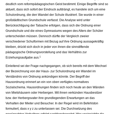
deutlich vom reformpädagogischen Geist bestimmt. Einige Begriffe sind so
aktuell, dass sich sofort der Eindruck aufdrängt, es handele sich um eine
Schulordnung, die den Wandel der Schule illustriert. Sie wurde in einer
großstädti­schen Grundschule verfasst. Die Analyse wird unter
Berücksichtigung der Tatsache erfolgen, dass sich die Ordnung einer
Grundschule und die eines Gymnasiums wegen des Alters der Schüler
unterscheiden müssen. Dennoch dürfte der Vergleich zweier
verschiedener Schulformen mit Bezug auf ihre Ordnung aussagekräftig
bleiben, drückt sich doch in jeder von ihnen die sinnstiftende
pädagogische Ordnungsvorstel­lung und das Verhältnis zur
1
Erziehungsaufgabe aus.
Einleitend sei der Frage nachgegangen, ob sich bereits mit dem Wechsel
der Bezeich­nung von der Haus- zur Schulordnung ein Wandel im
Verständnis von Ordnung ankündigen könnte. Der Begriff der
Hausordnung erinnert an ein von oben verfügtes normatives
Sozialschema. Hausordnungen finden sich noch heute an den Wänden
von Mietshäusern oder Herbergen. Mit ihnen verkünden Hausbesitzer
bzw. der Her­bergsvater ihre grundlegenden Erwartungen an das
Verhalten der Mieter und Be­sucher. In der Regel wird im Befehlston
formuliert, dass x y z zu unterlassen sei. Die Durchsetzung des