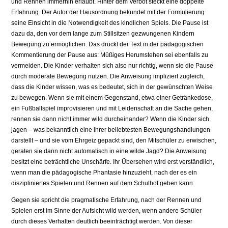
und Rennen immerhin erlaubt. Hinter dem Verbot steckt eine doppelte
Erfahrung. Der Autor der Hausord­nung bekundet mit der Formulierung
seine Einsicht in die Notwendigkeit des kindli­chen Spiels. Die Pause ist
dazu da, den vor dem lange zum Stillsitzen gezwungenen Kindern
Bewegung zu ermöglichen. Das drückt der Text in der pädagogischen
Kom­mentierung der Pause aus: Müßiges Herumstehen sei ebenfalls zu
vermeiden. Die Kinder verhalten sich also nur richtig, wenn sie die Pause
durch moderate Bewegung nutzen. Die Anweisung impliziert zugleich,
dass die Kinder wissen, was es bedeutet, sich in der gewünschten Weise
zu bewegen. Wenn sie mit einem Gegenstand, etwa einer Getränkedose,
ein Fußballspiel improvisieren und mit Leidenschaft an die Sache gehen,
rennen sie dann nicht immer wild durcheinander? Wenn die Kinder sich
jagen – was bekanntlich eine ihrer beliebtesten Bewegungshandlungen
darstellt – und sie vom Ehrgeiz gepackt sind, den Mitschüler zu erwischen,
geraten sie dann nicht automatisch in eine wilde Jagd? Die Anweisung
besitzt eine beträchtliche Unschärfe. Ihr Übersehen wird erst verständlich,
wenn man die pädagogische Phantasie hinzu­zieht, nach der es ein
diszipliniertes Spielen und Rennen auf dem Schulhof geben kann.
Gegen sie spricht die pragmatische Erfahrung, nach der Rennen und
Spielen erst im Sinne der Aufsicht wild werden, wenn andere Schüler
durch dieses Verhalten deutlich beeinträchtigt werden. Von dieser