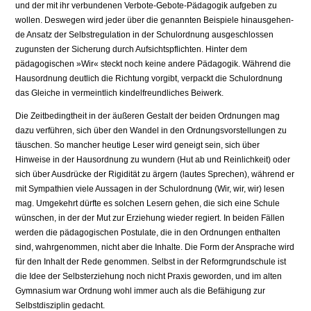
und der mit ihr verbundenen Verbote-Gebote-Pädagogik aufgeben zu
wollen. Deswegen wird jeder über die genannten Beispiele hinausgehen­
de Ansatz der Selbstregulation in der Schulordnung ausgeschlossen
zugunsten der Sicherung durch Aufsichtspflichten. Hinter dem
pädagogischen »Wir« steckt noch keine andere Pädagogik. Während die
Hausordnung deutlich die Richtung vorgibt, verpackt die Schulordnung
das Gleiche in vermeintlich kindelfreundliches Beiwerk.
Die Zeitbedingtheit in der äußeren Gestalt der beiden Ordnungen mag
dazu ver­führen, sich über den Wandel in den Ordnungsvorstellungen zu
täuschen. So mancher heutige Leser wird geneigt sein, sich über
Hinweise in der Hausordnung zu wundern (Hut ab und Reinlichkeit) oder
sich über Ausdrücke der Rigidität zu ärgern (lautes Sprechen), während er
mit Sympathien viele Aussagen in der Schulordnung (Wir, wir, wir) lesen
mag. Umgekehrt dürfte es solchen Lesern gehen, die sich eine Schule
wünschen, in der der Mut zur Erziehung wieder regiert. In beiden Fällen
werden die pädagogischen Postulate, die in den Ordnungen enthalten
sind, wahrgenommen, nicht aber die Inhalte. Die Form der Ansprache wird
für den Inhalt der Rede genommen. Selbst in der Reformgrundschule ist
die Idee der Selbsterziehung noch nicht Praxis geworden, und im alten
Gymnasium war Ordnung wohl immer auch als die Befähi­gung zur
Selbstdisziplin gedacht.