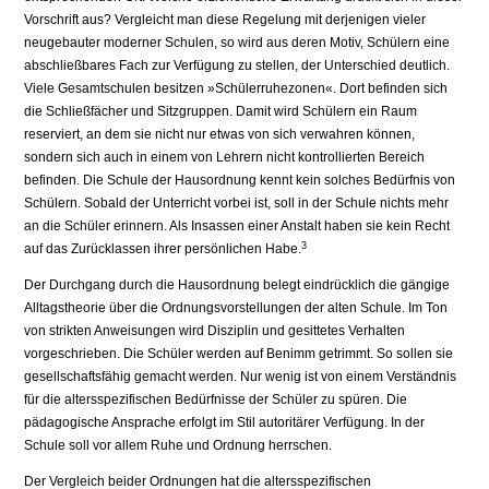
Vorschrift aus? Vergleicht man diese Regelung mit derjenigen vieler
neugebauter moderner Schulen, so wird aus deren Motiv, Schülern eine
abschließbares Fach zur Verfügung zu stellen, der Unterschied deutlich.
Viele Gesamtschulen besitzen »Schülerruhezonen«. Dort befinden sich
die Schließfächer und Sitzgruppen. Damit wird Schülern ein Raum
reserviert, an dem sie nicht nur etwas von sich verwahren können,
sondern sich auch in einem von Lehrern nicht kontrollierten Bereich
befinden. Die Schule der Hausordnung kennt kein solches Bedürfnis von
Schülern. Sobald der Unterricht vorbei ist, soll in der Schule nichts mehr
an die Schüler erinnern. Als Insassen einer Anstalt haben sie kein Recht
3
auf das Zurücklassen ihrer persönlichen Habe.
Der Durchgang durch die Hausordnung belegt eindrücklich die gängige
Alltagstheo­rie über die Ordnungsvorstellungen der alten Schule. Im Ton
von strikten Anweisun­gen wird Disziplin und gesittetes Verhalten
vorgeschrieben. Die Schüler werden auf Benimm getrimmt. So sollen sie
gesellschaftsfähig gemacht werden. Nur wenig ist von einem Verständnis
für die altersspezifischen Bedürfnisse der Schüler zu spüren. Die
pädagogische Ansprache erfolgt im Stil autoritärer Verfügung. In der
Schule soll vor allem Ruhe und Ordnung herrschen.
Der Vergleich beider Ordnungen hat die altersspezifischen