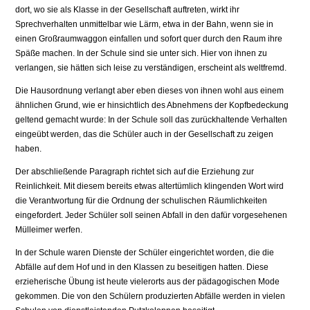
dort, wo sie als Klasse in der Gesellschaft auftreten, wirkt ihr
Sprechverhalten unmittelbar wie Lärm, etwa in der Bahn, wenn sie in
einen Großraumwaggon einfallen und sofort quer durch den Raum ihre
Späße machen. In der Schule sind sie unter sich. Hier von ihnen zu
verlangen, sie hätten sich leise zu ver­ständigen, erscheint als weltfremd.
Die Hausordnung verlangt aber eben dieses von ihnen wohl aus einem
ähnlichen Grund, wie er hinsichtlich des Abnehmens der Kopfbedeckung
geltend gemacht wurde: In der Schule soll das zurückhaltende Verhalten
eingeübt werden, das die Schüler auch in der Gesellschaft zu zeigen
haben.
Der abschließende Paragraph richtet sich auf die Erziehung zur
Reinlichkeit. Mit die­sem bereits etwas altertümlich klingenden Wort wird
die Verantwortung für die Ord­nung der schulischen Räumlichkeiten
eingefordert. Jeder Schüler soll seinen Abfall in den dafür vorgesehenen
Mülleimer werfen.
In der Schule waren Dienste der Schüler eingerichtet worden, die die
Abfälle auf dem Hof und in den Klassen zu beseitigen hatten. Diese
erzieherische Übung ist heute vielerorts aus der pädagogischen Mode
gekommen. Die von den Schülern pro­duzierten Abfälle werden in vielen