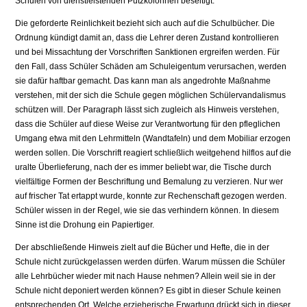
Schulen von dienstleistenden Putzkolonnen besei­tigt.
Die geforderte Reinlichkeit bezieht sich auch auf die Schulbücher. Die
Ordnung kündigt damit an, dass die Lehrer deren Zustand kontrollieren
und bei Missachtung der Vorschriften Sanktionen ergreifen werden. Für
den Fall, dass Schüler Schäden am Schuleigentum verursachen, werden
sie dafür haftbar gemacht. Das kann man als angedrohte Maßnahme
verstehen, mit der sich die Schule gegen möglichen Schülervandalismus
schützen will. Der Paragraph lässt sich zugleich als Hinweis verstehen,
dass die Schüler auf diese Weise zur Verantwortung für den pfleglichen
Umgang etwa mit den Lehrmitteln (Wandtafeln) und dem Mobiliar erzogen
werden sollen. Die Vorschrift reagiert schließlich weitgehend hilflos auf die
uralte Überlieferung, nach der es immer beliebt war, die Tische durch
vielfältige Formen der Beschriftung und Bemalung zu verzieren. Nur wer
auf frischer Tat ertappt wurde, konnte zur Rechen­schaft gezogen werden.
Schüler wissen in der Regel, wie sie das verhindern können. In diesem
Sinne ist die Drohung ein Papiertiger.
Der abschließende Hinweis zielt auf die Bücher und Hefte, die in der
Schule nicht zurückgelassen werden dürfen. Warum müssen die Schüler
alle Lehrbücher wieder mit nach Hause nehmen? Allein weil sie in der
Schule nicht deponiert werden kön­nen? Es gibt in dieser Schule keinen
entsprechenden Ort. Welche erzieherische Erwartung drückt sich in dieser