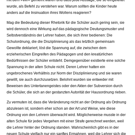
mit dem »Wir« gemeint waren und dass jede Aussa­ge, die so eingeleitet
wurde, als Befehl zu verstehen war. Warum sollten die Kinder heute
anders auf die Insinuation ihres Wollens reagieren?
Mag die Bedeutung dieser Rhetorik für die Schüler auch gering sein, sie
wird den­noch eine Wirkung auf das pädagogische Deutungsmuster und
Selbstverständnis der Lehrer haben, die sich ihrer bedienen: Die
Schulordnung, die die Disziplinierung als das letztlich gemeinsam
Gewollte deklariert, löst die Spannung auf, die zwischen dem
erzieherischen Eingreifen des Pädagogen und den kreatürlichen
Bedürfnissen der Schüler entsteht. Demgegenüber existierte eine solche
Spannung in der alten Schule nicht. Deren Lehrer hatten ein
ungebrochenes Verhältnis zur Norm der Diszi­plinierung und sie waren
gewillt, sie auch durchzusetzen. Belohnt wurden sie entwe­der mit
Beweisen des Untertanengeistes oder den Akten der Subversion durch
die Schüler, die sich an der gestanzten Autorität der Hausordnung rieben.
Zu vermuten ist, dass die Veränderung nicht an der Ordnung als Ordnung
abzulesen ist, sondern eher schon an der Art und Weise, wie diese
Ordnung von den Lehrern überwacht wird. Möglicherweise musste in der
alten Schule für jedes Vergehen mit einer Strafe gerechnet werden, weil
die Lehrer hinter der Ordnung standen. Wahr­scheinlich gibt es in der
neuen Schule vielfach nur ein sanftes Ermahnen, weil die Lehrer sich die