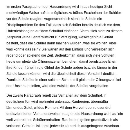
Im ersten Paragraphen der Hausordnung wird in aus heutiger Sicht
merkwürdiger Weise auf ein mögliches zu frühes Erscheinen der Schüler
vor der Schule reagiert. Augenscheinlich sieht die Schule ein
Disziplinproblem für den Fall, dass sich Schüler bereits deutlich vor dem
Unterrichtsbeginn auf dem Schulhof einfinden. Ver­mutlich steht zu diesem
Zeitpunkt keine Lehreraufsicht zur Verfügung, weswegen die Gefahr
besteht, dass die Schüler dann machen würden, was sie wollten. Aber
was könnte das sein? Sie warten auf den Einlass und vertreiben sich
redend oder spielend die Zeit. Bedenkt man, dass sich viele Schulen
heute um gleitende Öffnungszeiten bemühen, damit berufstätige Eltern
ihre Kinder früher in die Obhut der Schule geben bzw. sie länger in der
Schule lassen können, wird die Überholtheit dieser Vorschrift deutlich.
Damit die Schüler in einer solchen Schule mit gleitender Öffnungszeit kei­
nen Unsinn anstellen, wird eine Aufsicht der Schüler vorgehalten.
Der zweite Paragraph regelt das Verhalten auf dem Schulhof. In
deutlichem Ton wird mehrerlei untersagt: Raufereien, übermäßig
lärmendes Spiel, wildes Rennen. Mit dem Hervorheben dieser drei
undisziplinierten Verhaltensweisen reagiert die Haus­ordnung wohl auf ein
weit verbreitetes Schülerverhalten. Raufereien gelten grund­sätzlich als
verboten. Gemeint ist damit jedwede körperlich ausgetragene Auseinan­