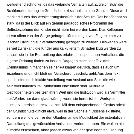
weitgehend schnörkellos das verlang­te Verhalten auf. Zugleich stößt die
Schülerorientierung im Grundschultext schnell an eine Grenze. Diese wird
markiert durch das Versicherungsbedürfnis der Schule. Das ist offenbar so
stark, dass der Blick auf ein genuin pädagogisches Programm der
Selbsterziehung der Kinder nicht mehr frei werden kann. Das Kollegium
ist vor allem von der Sorge getragen, für die negativen Folgen einer zu
laschen Ordnung zur Verantwortung gezogen zu werden. Deswegen wäre
es viel zu riskant, die Kinder aus kalkuliertem Schaden klug werden zu
lassen, sie in der Bearbeitung des erfahrenen, spontanen Verhaltens die
eigene Ordnung finden zu lassen. Dagegen macht der Text des
Gymnasiums in manchen seiner Passagen deutlich, dass es auch um
Erziehung und nicht bloß um Versicherungsschutz geht. Aus dem Text
spricht eine noch intakte Vorstellung von Anstand und Sitte, die wie
selbstverständlich im Gymnasium einzu­üben sind. Kulturelle
Gepflogenheiten besitzen ihren Wert und die Institution wird als Vermittler
des Wertes nur dann glaubwürdig, wenn sie bereit ist, ihr Wertsystem
auch erzieherisch durchzusetzen. Mit dem entsprechenden Gestus bricht
der Grund­schultext nicht etwa, weil in der Sache ein Dissens existierte,
sondern weil die Lehrer den Glauben an die Möglichkeit der ostentativen
Darstellung des gewünschten Ver­haltens verloren haben. Sie wollen nicht
autoritär erscheinen, ohne jedoch etwas von der gewünschten Ordnung