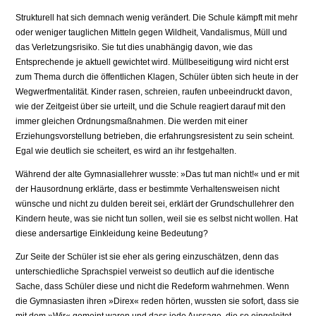
Strukturell hat sich demnach wenig verändert. Die Schule kämpft mit mehr
oder weniger tauglichen Mitteln gegen Wildheit, Vandalismus, Müll und
das Verletzungsrisiko. Sie tut dies unabhängig davon, wie das
Entsprechende je aktuell gewichtet wird. Müllbeseitigung wird nicht erst
zum Thema durch die öffentlichen Klagen, Schüler übten sich heute in der
Wegwerfmentalität. Kinder rasen, schreien, raufen unbeeindruckt davon,
wie der Zeitgeist über sie urteilt, und die Schule reagiert darauf mit den
immer gleichen Ordnungsmaßnahmen. Die werden mit einer
Erziehungsvor­stellung betrieben, die erfahrungsresistent zu sein scheint.
Egal wie deutlich sie scheitert, es wird an ihr festgehalten.
Während der alte Gymnasiallehrer wusste: »Das tut man nicht!« und er mit
der Hausordnung erklärte, dass er bestimmte Verhaltensweisen nicht
wünsche und nicht zu dulden bereit sei, erklärt der Grundschullehrer den
Kindern heute, was sie nicht tun sollen, weil sie es selbst nicht wollen. Hat
diese andersartige Einkleidung keine Bedeutung?
Zur Seite der Schüler ist sie eher als gering einzuschätzen, denn das
unterschiedli­che Sprachspiel verweist so deutlich auf die identische
Sache, dass Schüler diese und nicht die Redeform wahrnehmen. Wenn
die Gymnasiasten ihren »Direx« reden hör­ten, wussten sie sofort, dass sie