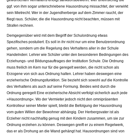
gewünschten Verhaltens erfolgt sanktionsbewehrt. Wer unein­sichtig die
ggf. von ihm sogar unterschriebene Hausordnung missachtet, der verwirkt
sein Mietrecht. Wer in der Jugendherberge auf dem Zimmer raucht, der
fliegt raus. Schüler, die die Hausordnung nicht beachten, müssen mit
Strafen rechnen.
Demgegenüber wird mit dem Begriff der Schulordnung etwas
Spezifisches postu­liert. Es soll in ihr nicht nur um eine Benutzerordnung
gehen, sondern um die Rege­lung des Verhaltens aller in der Schule
Handelnden: Lehrer wie Schüler unter den besonderen Bedingungen des
Erziehungs- und Bildungsauftrages der Institution Schule. Die Ordnung
muss freilich im Kern nur für die geregelt werden, die nicht schon als
Erzogene von sich aus Ordnung halten. Lehrer haben deswegen eine
erzie­herische Ordnungsfunktion. Sie bezieht sich sowohl auf die Kontrolle
des Verhaltens als auch auf seine Formung. Beides wird durch die
Ordnung geregelt Eine erzieheri­sche Absicht verfolgt sicherlich auch jede
»Hausordnung«. Wo der Vermieter jedoch nicht den omnipräsenten
Kontrolleur seiner Mieter spielt, bleibt die Befolgung der Hausordnung
vom guten Willen der Bewohner abhängig. Der Herbergsvater ist als
Erzieher nicht nachhaltig genug mit den Kindern zusammen, um sie zur
Ordnung erziehen zu können. Deswegen greift er zu einem Regelwerk,
das er als Drohung an die Wand gehängt hat. Hausordnungen sind von