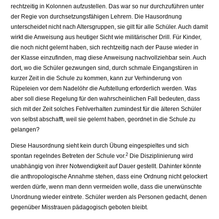
rechtzeitig in Kolonnen aufzustellen. Das war so nur durchzuführen unter
der Regie von durchsetzungsfähigen Lehrern. Die Hausordnung
unterscheidet nicht nach Altersgruppen, sie gilt für alle Schüler. Auch damit
wirkt die Anweisung aus heutiger Sicht wie militärischer Drill. Für Kinder,
die noch nicht gelernt haben, sich rechtzeitig nach der Pause wieder in
der Klasse einzufinden, mag diese Anweisung nachvollziehbar sein. Auch
dort, wo die Schüler gezwungen sind, durch schmale Eingangstüren in
kurzer Zeit in die Schule zu kommen, kann zur Ver­hinderung von
Rüpeleien vor dem Nadelöhr die Aufstellung erforderlich werden. Was
aber soll diese Regelung für den wahrscheinlichen Fall bedeuten, dass
sich mit der Zeit solches Fehlverhalten zumindest für die älteren Schüler
von selbst abschafft, weil sie gelernt haben, geordnet in die Schule zu
gelangen?
Diese Hausordnung sieht kein durch Übung eingespieltes und sich
2
spontan regeln­des Betreten der Schule vor.
Die Disziplinierung wird
unabhängig von ihrer Not­wendigkeit auf Dauer gestellt. Dahinter könnte
die anthropologische Annahme ste­hen, dass eine Ordnung nicht gelockert
werden dürfe, wenn man denn vermeiden wolle, dass die unerwünschte
Unordnung wieder eintrete. Schüler werden als Personen gedacht, denen
gegenüber Misstrauen pädagogisch geboten bleibt.