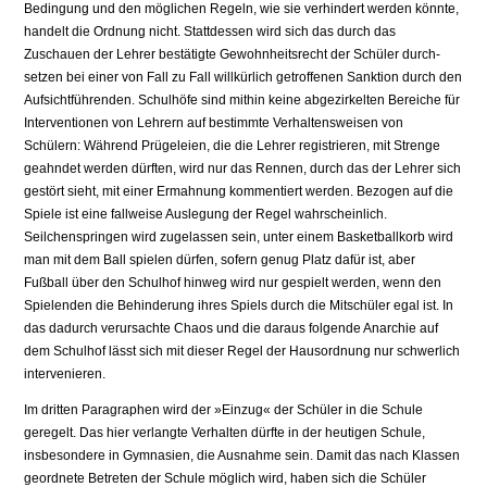
Bedingung und den möglichen Regeln, wie sie verhindert werden könnte,
handelt die Ordnung nicht. Stattdessen wird sich das durch das
Zuschauen der Lehrer bestätigte Gewohnheitsrecht der Schüler durch­
setzen bei einer von Fall zu Fall willkürlich getroffenen Sanktion durch den
Aufsicht­führenden. Schulhöfe sind mithin keine abgezirkelten Bereiche für
Interventionen von Lehrern auf bestimmte Verhaltensweisen von
Schülern: Während Prügeleien, die die Lehrer registrieren, mit Strenge
geahndet werden dürften, wird nur das Rennen, durch das der Lehrer sich
gestört sieht, mit einer Ermahnung kommentiert werden. Bezogen auf die
Spiele ist eine fallweise Auslegung der Regel wahrscheinlich.
Seilchenspringen wird zugelassen sein, unter einem Basketballkorb wird
man mit dem Ball spielen dürfen, sofern genug Platz dafür ist, aber
Fußball über den Schulhof hin­weg wird nur gespielt werden, wenn den
Spielenden die Behinderung ihres Spiels durch die Mitschüler egal ist. In
das dadurch verursachte Chaos und die daraus fol­gende Anarchie auf
dem Schulhof lässt sich mit dieser Regel der Hausordnung nur schwerlich
intervenieren.
Im dritten Paragraphen wird der »Einzug« der Schüler in die Schule
geregelt. Das hier verlangte Verhalten dürfte in der heutigen Schule,
insbesondere in Gymnasien, die Ausnahme sein. Damit das nach Klassen
geordnete Betreten der Schule möglich wird, haben sich die Schüler