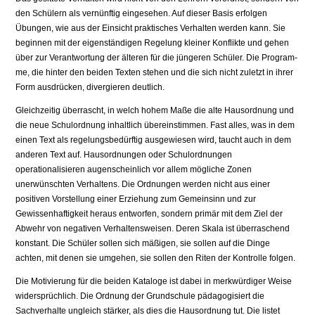
den Schülern als vernünftig eingesehen. Auf dieser Basis erfolgen
Übungen, wie aus der Einsicht praktisches Ver­halten werden kann. Sie
beginnen mit der eigenständigen Regelung kleiner Konflikte und gehen
über zur Verantwortung der älteren für die jüngeren Schüler. Die Program­
me, die hinter den beiden Texten stehen und die sich nicht zuletzt in ihrer
Form aus­drücken, divergieren deutlich.
Gleichzeitig überrascht, in welch hohem Maße die alte Hausordnung und
die neue Schulordnung inhaltlich übereinstimmen. Fast alles, was in dem
einen Text als rege­lungsbedürftig ausgewiesen wird, taucht auch in dem
anderen Text auf. Hausordnun­gen oder Schulordnungen
operationalisieren augenscheinlich vor allem mögliche Zonen
unerwünschten Verhaltens. Die Ordnungen werden nicht aus einer
positiven Vorstellung einer Erziehung zum Gemeinsinn und zur
Gewissenhaftigkeit heraus entworfen, sondern primär mit dem Ziel der
Abwehr von negativen Verhaltensweisen. Deren Skala ist überraschend
konstant. Die Schüler sollen sich mäßigen, sie sollen auf die Dinge
achten, mit denen sie umgehen, sie sollen den Riten der Kontrolle fol­gen.
Die Motivierung für die beiden Kataloge ist dabei in merkwürdiger Weise
wider­sprüchlich. Die Ordnung der Grundschule pädagogisiert die
Sachverhalte ungleich stärker, als dies die Hausordnung tut. Die listet