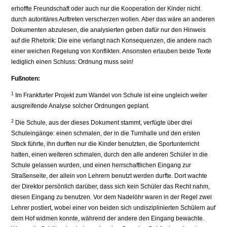
erhoffte Freundschaft oder auch nur die Kooperation der Kinder nicht
durch autoritäres Auftreten verscherzen wollen. Aber das wäre an anderen
Dokumen­ten abzulesen, die analysierten geben dafür nur den Hinweis
auf die Rhetorik: Die eine verlangt nach Konsequenzen, die andere nach
einer weichen Regelung von Kon­flikten. Ansonsten erlauben beide Texte
lediglich einen Schluss: Ordnung muss sein!
Fußnoten:
1
Im Frankfurter Projekt zum Wandel von Schule ist eine ungleich weiter
ausgreifende Analyse sol­cher Ordnungen geplant.
2
Die Schule, aus der dieses Dokument stammt, verfügte über drei
Schuleingänge: einen schmalen, der in die Turnhalle und den ersten
Stock führte, ihn durften nur die Kinder benutzten, die Sport­unterricht
hatten, einen weiteren schmalen, durch den alle anderen Schüler in die
Schule gelassen wurden, und einen herrschaftlichen Eingang zur
Straßenseite, der allein von Lehrern benutzt wer­den durfte. Dort wachte
der Direktor persönlich darüber, dass sich kein Schüler das Recht nahm,
diesen Eingang zu benutzen. Vor dem Nadelöhr waren in der Regel zwei
Lehrer postiert, wobei einer von beiden sich undisziplinierten Schülern auf
dem Hof widmen konnte, während der andere den Eingang bewachte.