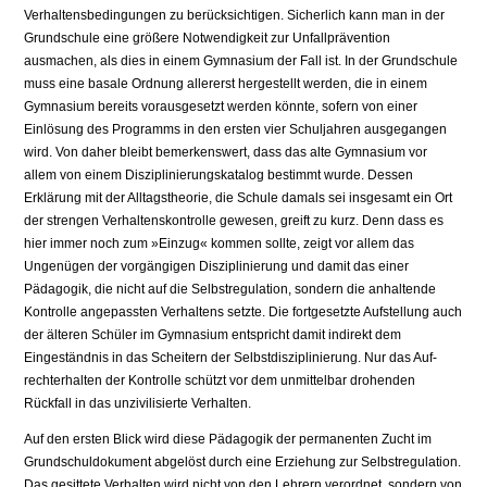
Verhaltensbedingungen zu berücksichtigen. Sicherlich kann man in der
Grundschule eine größere Notwendig­keit zur Unfallprävention
ausmachen, als dies in einem Gymnasium der Fall ist. In der Grundschule
muss eine basale Ordnung allererst hergestellt werden, die in einem
Gymnasium bereits vorausgesetzt werden könnte, sofern von einer
Einlösung des Programms in den ersten vier Schuljahren ausgegangen
wird. Von daher bleibt bemerkenswert, dass das alte Gymnasium vor
allem von einem Disziplinierungskatalog bestimmt wurde. Dessen
Erklärung mit der Alltagstheorie, die Schule damals sei insgesamt ein Ort
der strengen Verhaltenskontrolle gewesen, greift zu kurz. Denn dass es
hier immer noch zum »Einzug« kommen sollte, zeigt vor allem das
Ungenügen der vorgängigen Disziplinierung und damit das einer
Pädagogik, die nicht auf die Selbstregulation, sondern die anhaltende
Kontrolle angepassten Verhaltens setzte. Die fortgesetzte Aufstellung auch
der älteren Schüler im Gymnasium entspricht damit indirekt dem
Eingeständnis in das Scheitern der Selbstdisziplinierung. Nur das Auf­
rechterhalten der Kontrolle schützt vor dem unmittelbar drohenden
Rückfall in das unzivilisierte Verhalten.
Auf den ersten Blick wird diese Pädagogik der permanenten Zucht im
Grundschuldokument abgelöst durch eine Erziehung zur Selbstregulation.
Das gesittete Verhal­ten wird nicht von den Lehrern verordnet, sondern von