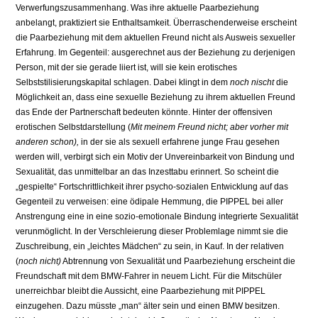
Verwerfungszusammenhang. Was ihre aktuelle Paarbeziehung
anbelangt, praktiziert sie Enthaltsamkeit. Überraschen­derweise erscheint
die Paarbeziehung mit dem aktuellen Freund nicht als Ausweis sexu­eller
Erfahrung. Im Gegenteil: ausgerechnet aus der Beziehung zu derjenigen
Person, mit der sie gerade liiert ist, will sie kein erotisches
Selbststilisierungskapital schlagen. Dabei klingt in dem
noch nischt
die
Möglichkeit an, dass eine sexuelle Beziehung zu ihrem aktu­ellen Freund
das Ende der Partnerschaft bedeuten könnte. Hinter der offensiven
erotischen Selbstdarstellung (
Mit meinem Freund nicht; aber vorher mit
anderen schon),
in der sie als sexuell erfahrene junge Frau gesehen
werden will, verbirgt sich ein Motiv der Un­vereinbarkeit von Bindung und
Sexualität, das unmittelbar an das Inzesttabu erinnert. So scheint die
„gespielte“ Fortschrittlichkeit ihrer psycho-sozialen Entwicklung auf das
Ge­genteil zu verweisen: eine ödipale Hemmung, die PIPPEL bei aller
Anstrengung eine in ei­ne sozio-emotionale Bindung integrierte Sexualität
verunmöglicht. In der Verschleierung dieser Problemlage nimmt sie die
Zuschreibung, ein „leichtes Mädchen“ zu sein, in Kauf. In der relativen
(
noch nicht)
Abtrennung von Sexualität und Paarbeziehung erscheint die
Freundschaft mit dem BMW-Fahrer in neuem Licht. Für die Mitschüler
unerreichbar bleibt die Aussicht, eine Paarbeziehung mit PIPPEL
einzugehen. Dazu müsste „man“ älter sein und einen BMW besitzen.