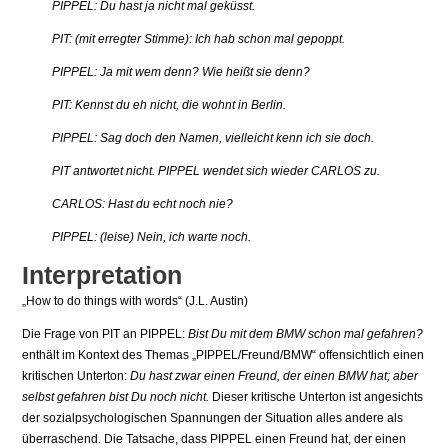
PIPPEL: Du hast ja nicht mal geküsst.
PIT: (mit erregter Stimme): Ich hab schon mal gepoppt.
PIPPEL: Ja mit wem denn? Wie heißt sie denn?
PIT: Kennst du eh nicht, die wohnt in Berlin.
PIPPEL: Sag doch den Namen, vielleicht kenn ich sie doch.
PIT antwortet nicht. PIPPEL wendet sich wieder CARLOS zu.
CARLOS: Hast du echt noch nie?
PIPPEL: (leise) Nein, ich warte noch.
Interpretation
„How to do things with words“ (J.L. Austin)
Die Frage von PIT an PIPPEL:
Bist Du mit dem BMW schon mal gefahren?
enthält im Kon­text des Themas „PIPPEL/Freund/BMW“ offensichtlich einen
kritischen Unterton:
Du hast zwar einen Freund, der einen BMW hat; aber
selbst gefahren bist Du noch nicht.
Dieser kritische Unterton ist angesichts
der sozialpsychologischen Spannungen der Situation al­les andere als
überraschend. Die Tatsache, dass PIPPEL einen Freund hat, der einen