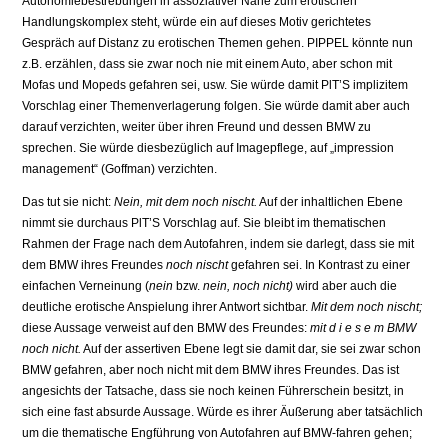
Autonomiebestrebungen in assoziativer Nähe zum eroti­schen
Handlungskomplex steht, würde ein auf dieses Motiv gerichtetes
Gespräch auf Dis­tanz zu erotischen Themen gehen. PIPPEL könnte nun
z.B. erzählen, dass sie zwar noch nie mit einem Auto, aber schon mit
Mofas und Mopeds gefahren sei, usw. Sie würde da­mit PlT’S implizitem
Vorschlag einer Themenverlagerung folgen. Sie würde damit aber auch
darauf verzichten, weiter über ihren Freund und dessen BMW zu
sprechen. Sie wür­de diesbezüglich auf Imagepflege, auf „impression
management“ (Goffman) verzichten.
Das tut sie nicht:
Nein, mit dem noch nischt.
Auf der inhaltlichen Ebene
nimmt sie durch­aus PlT’S Vorschlag auf. Sie bleibt im thematischen
Rahmen der Frage nach dem Auto­fahren, indem sie darlegt, dass sie mit
dem BMW ihres Freundes
noch nischt
gefahren sei. In Kontrast zu einer
einfachen Verneinung (
nein
bzw.
nein, noch nicht)
wird aber auch die
deutliche erotische Anspielung ihrer Antwort sichtbar.
Mit dem noch nischt;
diese Aussage verweist auf den BMW des Freundes:
mit d i e s e m BMW
noch nicht.
Auf der assertiven Ebene legt sie damit dar, sie sei zwar schon
BMW gefahren, aber noch nicht mit dem BMW ihres Freundes. Das ist
angesichts der Tatsache, dass sie noch keinen Führerschein besitzt, in
sich eine fast absurde Aussage. Würde es ihrer Äußerung aber tatsächlich
um die thematische Engführung von Autofahren auf BMW-fahren gehen;