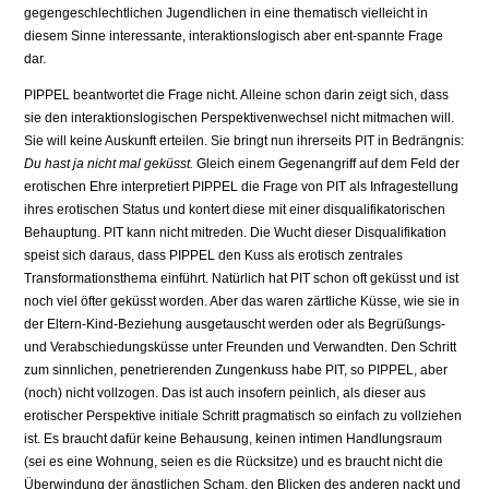
gegengeschlechtlichen Jugendlichen in eine thema­tisch vielleicht in
diesem Sinne interessante, interaktionslogisch aber ent-spannte Frage
dar.
PIPPEL beantwortet die Frage nicht. Alleine schon darin zeigt sich, dass
sie den interakti­onslogischen Perspektivenwechsel nicht mitmachen will.
Sie will keine Auskunft erteilen. Sie bringt nun ihrerseits PIT in Bedrängnis:
Du hast ja nicht mal geküsst.
Gleich einem Gegenangriff auf dem Feld der
erotischen Ehre interpretiert PIPPEL die Frage von PIT als Infragestellung
ihres erotischen Status und kontert diese mit einer disqualifikatorischen
Behauptung. PIT kann nicht mitreden. Die Wucht dieser Disqualifikation
speist sich dar­aus, dass PIPPEL den Kuss als erotisch zentrales
Transformationsthema einführt. Natür­lich hat PIT schon oft geküsst und ist
noch viel öfter geküsst worden. Aber das waren zärt­liche Küsse, wie sie in
der Eltern-Kind-Beziehung ausgetauscht werden oder als Begrüßungs-
und Verabschiedungsküsse unter Freunden und Verwandten. Den Schritt
zum sinnlichen, penetrierenden Zungenkuss habe PIT, so PIPPEL, aber
(noch) nicht vollzogen. Das ist auch insofern peinlich, als dieser aus
erotischer Perspektive initiale Schritt prag­matisch so einfach zu vollziehen
ist. Es braucht dafür keine Behausung, keinen intimen Handlungsraum
(sei es eine Wohnung, seien es die Rücksitze) und es braucht nicht die
Überwindung der ängstlichen Scham, den Blicken des anderen nackt und