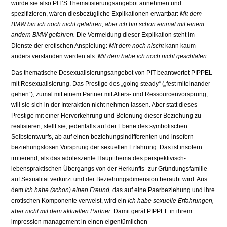
wür­de sie also PlT’S Thematisierungsangebot annehmen und
spezifizieren, wären diesbezüg­liche Explikationen erwartbar:
Mit dem
BMW bin ich noch nicht gefahren, aber ich bin schon einmal mit einem
andern BMW gefahren.
Die Vermeidung dieser Explikation steht im
Dienste der erotischen Anspielung:
Mit dem noch nischt
kann kaum
anders verstanden werden als:
Mit dem habe ich noch nicht geschlafen.
Das thematische Desexualisierungsangebot von PIT beantwortet PIPPEL
mit Resexualisierung. Das Prestige des „going steady“ („fest miteinander
gehen“), zumal mit einem Part­ner mit Alters- und Ressourcenvorsprung,
will sie sich in der Interaktion nicht nehmen las­sen. Aber statt dieses
Prestige mit einer Hervorkehrung und Betonung dieser Beziehung zu
realisieren, stellt sie, jedenfalls auf der Ebene des symbolischen
Selbstentwurfs, ab auf einen beziehungsindifferenten und insofern
beziehungslosen Vorsprung der sexuellen Er­fahrung. Das ist insofern
irritierend, als das adoleszente Hauptthema des perspektivisch-
lebenspraktischen Übergangs von der Herkunfts- zur Gründungsfamilie
auf Sexualität verkürzt und der Beziehungsdimension beraubt wird. Aus
dem
Ich habe (schon) einen Freund,
das auf eine Paarbeziehung und ihre
erotischen Komponente verweist, wird ein
Ich habe sexuelle Erfahrungen,
aber nicht mit dem aktuellen Partner.
Damit gerät PIPPEL in ihrem
impression management in einen eigentümlichen