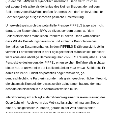
(Bruder mit BMW) wäre symbolisch unterhöhlt. Denn der zur Schau
getragene Stolz wäre als derjenige des kleinen Bruders, der auf dem
Beifahrersitz des BMW des großen Bruders sitzen darf, entlarvt; eine für
Sechzehnjährige ausgesprochen peinliche Unterstellung.
Umgekehrt speist sich das potentielle Prestige PIPPELS ja gerade nicht
daraus, am Steuer eines BMW zu sitzen, sondern draus, auf dem
Beifahrersitz eines männlichen Partners zu sitzen. Darin wird deutlich,
dass PIT die Beziehungsdimension und erotische Konnotation des
thematischen Zusammenhangs, in dem PIPPELS Erzählung steht, völlig
verfehlt. Er antwortet nicht in der Logik gekränkter Männlichkeit (denkbar
wäre etwa eine abfällige Bemerkung über PIPPELS Freund), also aus der
Perspektive desjenigen, der PIPPEL einen solchen Beifahrersitz nicht zu
bieten hat; er antwortet in der Logik gekränk­ter
peer group-
Solidarität. Er
adressiert PIPPEL nicht als potentiell begehrenswerte, ge­
gengeschlechtliche Partnerin, sondern als gleichgeschlechtlichen Freund;
gleichsam als Kumpel, der etwas zu dick aufgetragen hat und den man
deshalb ein bisschen in die Schranken weisen muss.
Interaktionslogisch schlägt er damit den Weg einer Desexualisierung des
Gesprächs ein. Auch wenn das Motiv, selbst schon einmal am Steuer
eines Autos gesessen zu haben, gerade in der Welt adoleszenter