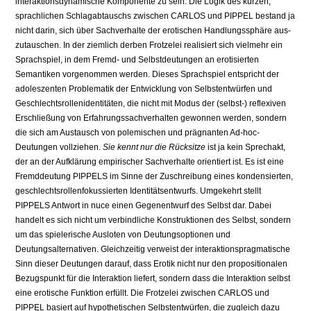
interaktionsdynamische Komponente zu sein. Die Logik des kurzen,
sprachlichen Schlagabtauschs zwischen CARLOS und PIPPEL bestand ja
nicht darin, sich über Sachverhalte der erotischen Handlungssphäre aus­
zutauschen. In der ziemlich derben Frotzelei realisiert sich vielmehr ein
Sprachspiel, in dem Fremd- und Selbstdeutungen an erotisierten
Semantiken vorgenommen werden. Dieses Sprachspiel entspricht der
adoleszenten Problematik der Entwicklung von Selbst­entwürfen und
Geschlechtsrollenidentitäten, die nicht mit Modus der (selbst-) reflexiven
Erschließung von Erfahrungssachverhalten gewonnen werden, sondern
die sich am Aus­tausch von polemischen und prägnanten Ad-hoc-
Deutungen vollziehen.
Sie kennt nur die Rücksitze
ist ja kein Sprechakt,
der an der Aufklärung empirischer Sachverhalte orientiert ist. Es ist eine
Fremddeutung PIPPELS im Sinne der Zuschreibung eines kondensierten,
geschlechtsrollenfokussierten Identitätsentwurfs. Umgekehrt stellt
PIPPELS Antwort in nuce einen Gegenentwurf des Selbst dar. Dabei
handelt es sich nicht um verbindliche Kon­struktionen des Selbst, sondern
um das spielerische Ausloten von Deutungsoptionen und
Deutungsalternativen. Gleichzeitig verweist der interaktionspragmatische
Sinn dieser Deutungen darauf, dass Erotik nicht nur den propositionalen
Bezugspunkt für die Interak­tion liefert, sondern dass die Interaktion selbst
eine erotische Funktion erfüllt. Die Frotzelei zwischen CARLOS und
PIPPEL basiert auf hypothetischen Selbstentwürfen, die zugleich da­zu