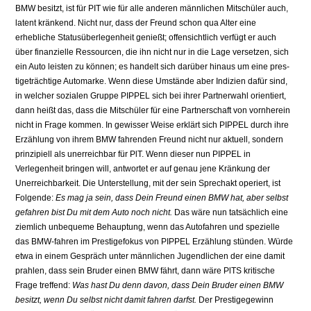
BMW besitzt, ist für PIT wie für alle anderen männlichen Mitschüler auch,
latent kränkend. Nicht nur, dass der Freund schon qua Alter eine
erhebliche Statusüberlegenheit genießt; offensichtlich verfügt er auch
über finanzielle Ressourcen, die ihn nicht nur in die Lage versetzen, sich
ein Auto leisten zu können; es handelt sich darüber hinaus um eine pres­
tigeträchtige Automarke. Wenn diese Umstände aber Indizien dafür sind,
in welcher sozia­len Gruppe PIPPEL sich bei ihrer Partnerwahl orientiert,
dann heißt das, dass die Mitschü­ler für eine Partnerschaft von vornherein
nicht in Frage kommen. In gewisser Weise er­klärt sich PIPPEL durch ihre
Erzählung von ihrem BMW fahrenden Freund nicht nur aktuell, sondern
prinzipiell als unerreichbar für PlT. Wenn dieser nun PIPPEL in
Verlegenheit brin­gen will, antwortet er auf genau jene Kränkung der
Unerreichbarkeit. Die Unterstellung, mit der sein Sprechakt operiert, ist
Folgende:
Es mag ja sein, dass Dein Freund einen BMW hat, aber selbst
gefahren bist Du mit dem Auto noch nicht.
Das wäre nun tatsächlich eine
ziemlich unbequeme Behauptung, wenn das Autofahren und spezielle
das BMW-fahren im Prestigefokus von PIPPEL Erzählung stünden. Würde
etwa in einem Gespräch unter männlichen Jugendlichen der eine damit
prahlen, dass sein Bru­der einen BMW fährt, dann wäre PlTS kritische
Frage treffend:
Was hast Du denn davon, dass Dein Bruder einen BMW
besitzt, wenn Du selbst nicht damit fahren darfst.
Der Pres­tigegewinn