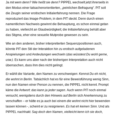
Ja
mit wem denn? Wie heißt sie denn?
PIPPEL wechselt jetzt ihrerseits in
den Modus einer tatsachenorientierten, „peinlichen Befragung“. PIT soll
die Zeugin seiner erotischen Initia­lerfahrung nennen. Die Frage
reproduziert das Image-Problem, in dem PIT steckt. Denn durch einen
namentlichen Nachweis gewinnt die Behauptung, es schon einmal getan
zu haben, vielleicht an Glaubwürdigkeit; die Initialerfahrung behält aber
das Stigma, eher ei­ne sexuelle Mutprobe gewesen zu sein.
Wie an den anderen, bisher interpretierten Sequenzpositionen auch,
könnte PIT den Stil der Interaktion hin zu erotisch aufgeladenen
Anspielungen und Andeutungen wechseln (
das wüsstest Du wohl gerne,
usw.).
Es kann uns aber nach der bisherigen Interpretation auch nicht
überraschen, dass ihm dies nicht gelingt.
Er wählt die Variante, den Namen zu verschweigen:
Kennst Du eh nicht,
die wohnt in Ber­lin.
Tatsächlich hat es für eine Beweisführung wenig Sinn,
nun den Namen einer Person zu nennen, die PIPPEL nicht kennt. Prompt
käme die Antwort:
das kann ja jeder sagen.
Auch wenn PIT noch einmal
versucht, wenigstens durch den Hinweis auf
Berlin
sich Aner­kennung zu
verschaffen – er hätte es ja auch bei einem
die wohnt nicht hier
bewenden
lassen können -, scheint er zu resignieren.
Es hat eh keinen Sinn.
Und als
PIPPEL nach­hakt:
Sag doch den Namen, vielleicht kenn ich sie doch,