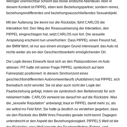
Weniger unerreichbar scheint das bloße erotische Abenteuer. Aber in
diesem Kontext ist PIPPEL eben kein Beziehungspartner, sondern reines,
bezie­hungsindifferentes und beziehungsausschließendes Sexualobjekt.
Mit der Äußerung
Sie kennt nur die Rücksitze,
führt CARLOS die
Interaktion fort. Den Weg der Resexualisierung der Interaktion, den
PIPPEL eingeschlagen hat, setzt CARLOS nun fort. Die sexuelle
Anspielung erscheint nun unverhohlen: Dass PIPPEL einen Freund hat,
der BMW fährt, ist nur aus einem einzigen Grund interessant: das Auto ist
nichts weiter als ein den Geschlechtsverkehr ermöglichender Ort.
Die Logik dieses Einwurfs lässt sich an den Platzpositionen im Auto
ablesen. PIT hatte mit seiner Frage PIPPEL symbolisch auf dem
Fahrerplatz positioniert. In diesem Sinnhorizont eines
geschlechtsindifferenten Autonomieentwurfs (Autofahren) hat PIPPEL sich
thema­tisch nicht verortet. Sie ist aber auch nicht der Logik der
Paarbeziehung gefolgt, indem sie symbolisch den Beifahrersitz für sich
reklamiert hätte. CARLOS verweist sie darauf hin auf
die Rücksitze.
Was
die „sexuelle Reputation“ anbelangt, traut er PIPPEL damit mehr zu, als
sie selbst ins Feld führt. Sie hatte ja deutlich zu verstehen gegeben, dass
sie den Rücksitz des BMW ihres Freundes gerade nicht kennt. Dagegen
unterstreicht er den Aspekt der Beziehungslosigkeit. PIPPELS Welt ist die