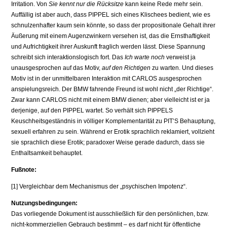
Irritation. Von
Sie kennt nur die Rücksitze
kann keine Rede mehr sein.
Auffällig ist aber auch, dass PIPPEL sich eines Klischees bedient, wie es
schnulzenhafter kaum sein könnte, so dass der propositionale Gehalt ihrer
Äußerung mit einem Augen­zwinkern versehen ist, das die Ernsthaftigkeit
und Aufrichtigkeit ihrer Auskunft fraglich werden lässt. Diese Spannung
schreibt sich interaktionslogisch fort. Das
Ich warte noch
verweist ja
unausgesprochen auf das Motiv,
auf den Richtigen
zu warten. Und dieses
Mo­tiv ist in der unmittelbaren Interaktion mit CARLOS ausgesprochen
anspielungsreich. Der BMW fahrende Freund ist wohl nicht „der Richtige“.
Zwar kann CARLOS nicht mit einem BMW dienen; aber vielleicht ist er ja
derjenige, auf den PIPPEL wartet. So verhält sich PIPPELS
Keuschheitsgeständnis in völliger Komplementarität zu PIT’S Be­hauptung,
sexuell erfahren zu sein. Während er Erotik sprachlich reklamiert, vollzieht
sie sprachlich diese Erotik; paradoxer Weise gerade dadurch, dass sie
Enthaltsamkeit be­hauptet.
Fußnote:
[1] Vergleichbar dem Mechanismus der „psychischen Impotenz“.
Nutzungsbedingungen:
Das vorliegende Dokument ist ausschließlich für den persönlichen, bzw.
nicht-kommerziellen Gebrauch bestimmt – es darf nicht für öffentliche