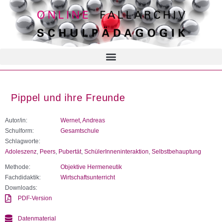
Pippel und ihre Freunde
Autor/in:
Wernet, Andreas
Schulform:
Gesamtschule
Schlagworte:
Adoleszenz
,
Peers
,
Pubertät
,
SchülerInneninteraktion
,
Selbstbehauptung
Methode:
Objektive Hermeneutik
Fachdidaktik:
Wirtschaftsunterricht
Downloads:
PDF-Version
Datenmaterial