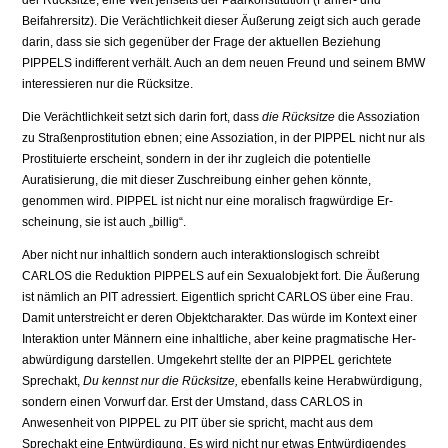
der Rücksitze; eine Welt jenseits der Paarkonstitution (Fahrer- und
Beifahrersitz). Die Verächtlichkeit dieser Äußerung zeigt sich auch gerade
darin, dass sie sich gegenüber der Frage der aktuellen Beziehung
PIPPELS indifferent verhält. Auch an dem neuen Freund und seinem BMW
interessieren nur die Rücksitze.
Die Verächtlichkeit setzt sich darin fort, dass
die Rücksitze
die Assoziation
zu Straßen­prostitution ebnen; eine Assoziation, in der PIPPEL nicht nur als
Prostituierte erscheint, sondern in der ihr zugleich die potentielle
Auratisierung, die mit dieser Zuschreibung ein­her gehen könnte,
genommen wird. PIPPEL ist nicht nur eine moralisch fragwürdige Er­
scheinung, sie ist auch „billig“.
Aber nicht nur inhaltlich sondern auch interaktionslogisch schreibt
CARLOS die Reduktion PIPPELS auf ein Sexualobjekt fort. Die Äußerung
ist nämlich an PIT adressiert. Eigentlich spricht CARLOS über eine Frau.
Damit unterstreicht er deren Objektcharakter. Das würde im Kontext einer
Interaktion unter Männern eine inhaltliche, aber keine pragmatische Her­
abwürdigung darstellen. Umgekehrt stellte der an PIPPEL gerichtete
Sprechakt,
Du kennst nur die Rücksitze,
ebenfalls keine Herabwürdigung,
sondern einen Vorwurf dar. Erst der Umstand, dass CARLOS in
Anwesenheit von PIPPEL zu PIT über sie spricht, macht aus dem
Sprechakt eine Entwürdigung. Es wird nicht nur etwas Entwürdigendes