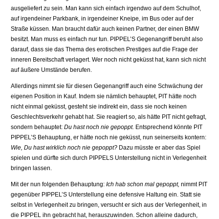
ausgeliefert zu sein. Man kann sich einfach irgendwo auf dem Schulhof,
auf irgendeiner Parkbank, in ir­gendeiner Kneipe, im Bus oder auf der
Straße küssen. Man braucht dafür auch keinen Partner, der einen BMW
besitzt. Man muss es einfach nur tun. PIPPEL’S Gegenangriff be­ruht also
darauf, dass sie das Thema des erotischen Prestiges auf die Frage der
inneren Bereitschaft verlagert. Wer noch nicht geküsst hat, kann sich nicht
auf äußere Umstände berufen.
Allerdings nimmt sie für diesen Gegenangriff auch eine Schwächung der
eigenen Position in Kauf. Indem sie nämlich behauptet, PIT hätte noch
nicht einmal geküsst, gesteht sie in­direkt ein, dass sie noch keinen
Geschlechtsverkehr gehabt hat. Sie reagiert so, als hätte PIT nicht gefragt,
sondern behauptet:
Du hast noch nie gepoppt.
Entsprechend könnte PIT
PIPPEL’S Behauptung, er hätte noch nie geküsst, nun seinerseits kontern:
Wie, Du hast wirklich noch nie gepoppt?
Dazu müsste er aber das Spiel
spielen und dürfte sich durch PIPPELS Unterstellung nicht in Verlegenheit
bringen lassen.
Mit der nun folgenden Behauptung:
Ich hab schon mal gepoppt,
nimmt PIT
gegenüber PIPPEL’S Unterstellung eine defensive Haltung ein. Statt sie
selbst in Verlegenheit zu brin­gen, versucht er sich aus der Verlegenheit, in
die PIPPEL ihn gebracht hat, herauszuwinden. Schon alleine dadurch,