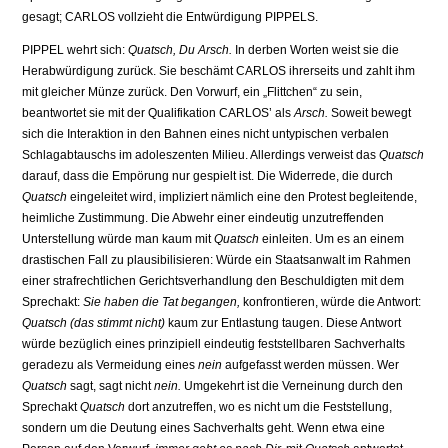
gesagt; CARLOS vollzieht die Entwürdigung PIPPELS.
PIPPEL wehrt sich:
Quatsch, Du Arsch.
In derben Worten weist sie die
Herabwürdigung zurück. Sie beschämt CARLOS ihrerseits und zahlt ihm
mit gleicher Münze zurück. Den Vorwurf, ein „Flittchen“ zu sein,
beantwortet sie mit der Qualifikation CARLOS’ als
Arsch.
Soweit bewegt
sich die Interaktion in den Bahnen eines nicht untypischen verbalen
Schlagabtauschs im adoleszenten Milieu. Allerdings verweist das
Quatsch
darauf, dass die Empörung nur gespielt ist. Die Widerrede, die durch
Quatsch
eingeleitet wird, impliziert nämlich eine den Protest begleitende,
heimliche Zustimmung. Die Abwehr einer eindeutig unzutreffenden
Unterstellung würde man kaum mit
Quatsch
einleiten. Um es an einem
drastischen Fall zu plausibilisieren: Würde ein Staatsanwalt im Rahmen
einer strafrechtli­chen Gerichtsverhandlung den Beschuldigten mit dem
Sprechakt:
Sie haben die Tat be­gangen,
konfrontieren, würde die Antwort:
Quatsch (das stimmt nicht)
kaum zur Entlastung taugen. Diese Antwort
würde bezüglich eines prinzipiell eindeutig feststellbaren Sachver­halts
geradezu als Vermeidung eines
nein
aufgefasst werden müssen. Wer
Quatsch
sagt, sagt nicht
nein.
Umgekehrt ist die Verneinung durch den
Sprechakt
Quatsch
dort anzutref­fen, wo es nicht um die Feststellung,
sondern um die Deutung eines Sachverhalts geht. Wenn etwa eine