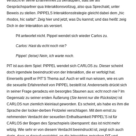
versucht er seine Erfahrenheit zu behaupten, statt sie als
Gesprächspartner qua Interaktionsvollzug, also qua Sprechakt, unter
Beweis zu stellen. PIPPELS Interakti­onsstrategie gleicht dabei dem „hic
rhodos, hic salta!“: Zeig hier und jetzt, was Du kannst; und das heißt: zeig
Dich in der Interaktion als versiert.
Pit antwortet nicht. Pippel wendet sich wieder Carlos zu.
Carlos: Hast du echt noch nie?
Pippel: (leise) Nein, ich warte noch.
PIT ist aus dem Spiel: PIPPEL wendet sich CARLOS zu. Dieser scheint
doch irgendwie be­eindruckt von der Interaktion, die er verfolgt hat.
Einerseits greift er PIT’S Thema auf. Auch er will nun wissen, wie es um
die sexuelle Erfahrenheit von PIPPEL bestellt ist. Anderer­seits drückt sich
in seiner Frage geradezu ein besorgtes Staunen aus:
echt noch nie?
Im
Gegensatz zu seiner ersten Äußerung (
Sie kennt nur die Rücksitze)
ist
CARLOS nun ziem­lich kleinlaut geworden. Es scheint, als habe es ihm die
Sprache der locker-derben Frot­zelei verschlagen. Mit dem ernst zu
nehmenden Verdacht der sexuellen Enthaltsamkeit PIPPEL’S ist für
CARLOS der Bogen des Sprachspiels überspannt: das ist nicht mehr
witzig. Wie sehr er von diesem Verdacht beeindruckt ist, zeigt sich auch