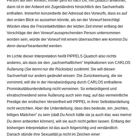
Person auf den Vorwurf,
immer geht es nach Dir,
mit
Quatsch
antwortet,
dann ist in der Antwort ein Zugeständnis hinsichtlich des Sachverhalts
enthalten. Immer­hin konzedierte der Adressat des Vorwurfs, dass es auf
den ersten Blick so aussehen könnte, als sei der Vorwurf berechtigt.
Würden etwa die Freizeitaktivitäten der letzten Zeit immer entlang der
Vorschläge der den Vorwurf aussprechenden Person unternommen
worden sein, würde der Vorwurf mit einem überraschten
wie kommst Du
denn darauf
be­antwortet werden.
Im Lichte dieser Interpretation heißt PIPPELS
Quatsch
also nichts
anderes, als dass sie den „sachverhaltlichen“ Implikationen von CARLOS
Äußerung (
Sie kennt nur die Rücksitze)
zu­stimmt. Sie will diesen
Sachverhalt nur anders gedeutet wissen. Die Zurückweisung, die sie
vornimmt, will die in der Herabwürdigung durch CARLOS enthaltene
Promiskuitätsunterstellung nicht verneinen. So entwürdigend und
ehrabschneidend seine Äußerung auch sein mag; auf das vermeintliche
Prestige der erotischen Versiertheit will PIPPEL in ihrer Selbstdarstellung
nicht verzichten. Aber die Unterstellung, dass dies bedeute, ein „leich­tes,
billiges Mädchen“ zu sein (statt
Du
Arsch hätte sie ja auch
klar, was meinst
Du denn
antworten können), will sie auch nicht gelten lassen. Entlang der
bisherigen Interpretation ist das auch folgerichtig und verständlich.
Danach stünde ihre Sexualität ja nicht im Zei­chen einer