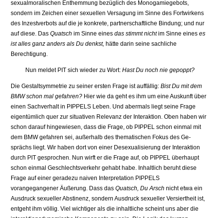
sexualmoralischen Enthemmung bezüglich des Monogamiegebots,
sondern im Zeichen einer sexuellen Versagung im Sinne des Fortwirkens
des Inzestverbots auf die je konkrete, partnerschaftliche Bindung; und nur
auf diese. Das
Quatsch
im Sinne eines
das stimmt nicht
im Sinne eines
es
ist alles ganz anders als Du denkst,
hätte darin seine sachliche
Berechtigung.
Nun meldet PIT sich wieder zu Wort:
Hast Du noch nie gepoppt?
Die Gestaltsymmetrie zu seiner ersten Frage ist auffällig:
Bist Du mit dem
BMW schon mal gefahren?
Hier wie da geht es ihm um eine Auskunft über
einen Sachverhalt in PIPPELS Leben. Und abermals liegt seine Frage
eigentümlich quer zur situativen Relevanz der Interaktion. Oben haben wir
schon darauf hingewiesen, dass die Frage, ob PIPPEL schon einmal mit
dem BMW gefahren sei, außerhalb des thematischen Fokus des Ge­
sprächs liegt. Wir haben dort von einer Desexualisierung der Interaktion
durch PIT ge­sprochen. Nun wirft er die Frage auf, ob PIPPEL überhaupt
schon einmal Geschlechtsver­kehr gehabt habe. Inhaltlich beruht diese
Frage auf einer geradezu naiven Interpretation PIPPELS
vorangegangener Äußerung. Dass das
Quatsch, Du Arsch
nicht etwa ein
Aus­druck sexueller Abstinenz, sondern Ausdruck sexueller Versiertheit ist,
entgeht ihm völlig. Viel wichtiger als die inhaltliche scheint uns aber die