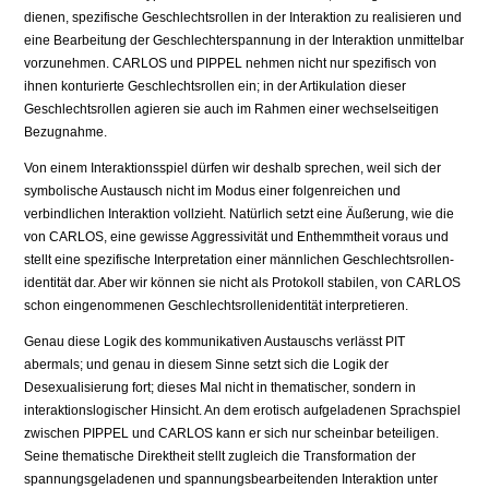
dienen, spezifische Geschlechtsrollen in der Interaktion zu realisieren und
eine Bear­beitung der Geschlechterspannung in der Interaktion unmittelbar
vorzunehmen. CARLOS und PIPPEL nehmen nicht nur spezifisch von
ihnen konturierte Geschlechtsrollen ein; in der Artikulation dieser
Geschlechtsrollen agieren sie auch im Rahmen einer wechselseiti­gen
Bezugnahme.
Von einem Interaktionsspiel dürfen wir deshalb sprechen, weil sich der
symbolische Aus­tausch nicht im Modus einer folgenreichen und
verbindlichen Interaktion vollzieht. Natür­lich setzt eine Äußerung, wie die
von CARLOS, eine gewisse Aggressivität und Enthemmt­heit voraus und
stellt eine spezifische Interpretation einer männlichen Geschlechtsrollen­
identität dar. Aber wir können sie nicht als Protokoll stabilen, von CARLOS
schon einge­nommenen Geschlechtsrollenidentität interpretieren.
Genau diese Logik des kommunikativen Austauschs verlässt PIT
abermals; und genau in diesem Sinne setzt sich die Logik der
Desexualisierung fort; dieses Mal nicht in thematischer, sondern in
interaktionslogischer Hinsicht. An dem erotisch aufgeladenen Sprach­spiel
zwischen PIPPEL und CARLOS kann er sich nur scheinbar beteiligen.
Seine themati­sche Direktheit stellt zugleich die Transformation der
spannungsgeladenen und spannungsbearbeitenden Interaktion unter