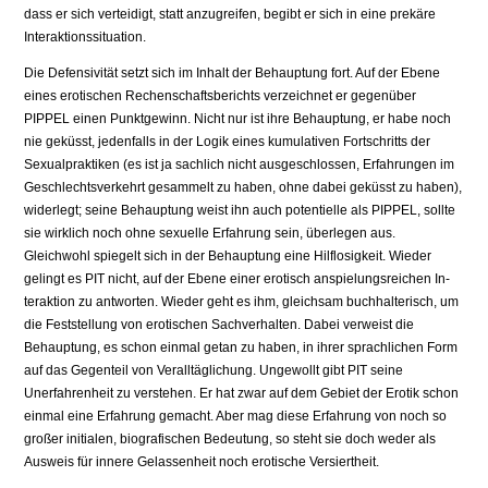
dass er sich verteidigt, statt anzugreifen, begibt er sich in ei­ne prekäre
Interaktionssituation.
Die Defensivität setzt sich im Inhalt der Behauptung fort. Auf der Ebene
eines erotischen Rechenschaftsberichts verzeichnet er gegenüber
PIPPEL einen Punktgewinn. Nicht nur ist ihre Behauptung, er habe noch
nie geküsst, jedenfalls in der Logik eines kumulativen Fortschritts der
Sexualpraktiken (es ist ja sachlich nicht ausgeschlossen, Erfahrungen im
Geschlechtsverkehrt gesammelt zu haben, ohne dabei geküsst zu haben),
widerlegt; sei­ne Behauptung weist ihn auch potentielle als PIPPEL, sollte
sie wirklich noch ohne sexuel­le Erfahrung sein, überlegen aus.
Gleichwohl spiegelt sich in der Behauptung eine Hilflo­sigkeit. Wieder
gelingt es PIT nicht, auf der Ebene einer erotisch anspielungsreichen In­
teraktion zu antworten. Wieder geht es ihm, gleichsam buchhalterisch, um
die Feststel­lung von erotischen Sachverhalten. Dabei verweist die
Behauptung, es schon einmal ge­tan zu haben, in ihrer sprachlichen Form
auf das Gegenteil von Veralltäglichung. Unge­wollt gibt PIT seine
Unerfahrenheit zu verstehen. Er hat zwar auf dem Gebiet der Erotik schon
einmal eine Erfahrung gemacht. Aber mag diese Erfahrung von noch so
großer ini­tialen, biografischen Bedeutung, so steht sie doch weder als
Ausweis für innere Gelas­senheit noch erotische Versiertheit.