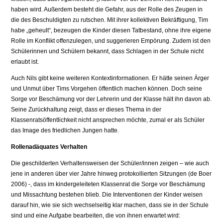
haben wird. Außerdem besteht die Gefahr, aus der Rolle des Zeugen in
die des Beschuldigten zu rutschen. Mit ihrer kollek­tiven Bekräftigung, Tim
habe „geheult“, be­zeugen die Kinder diesen Tatbestand, ohne ihre eigene
Rolle im Konflikt offenzulegen, und suggerieren Empörung. Zudem ist den
Schülerinnen und Schülern bekannt, dass Schlagen in der Schule nicht
erlaubt ist.
Auch Nils gibt keine weiteren Kontextinformationen. Er hätte seinen Ärger
und Unmut über Tims Vorgehen öffentlich ma­chen können. Doch seine
Sorge vor Be­schämung vor der Lehrerin und der Klas­se hält ihn davon ab.
Seine Zurückhaltung zeigt, dass er dieses Thema in der
Klassenratsöffentlichkeit nicht ansprechen möchte, zumal er als Schüler
das Image des fried­lichen Jungen hatte.
Rollenadäquates Verhalten
Die geschilderten Verhaltensweisen der Schüler/innen zeigen – wie auch
jene in anderen über vier Jahre hinweg protokol­lierten Sitzungen (de Boer
2006) -, dass im kindergeleiteten Klassenrat die Sorge vor Beschämung
und Missachtung beste­hen blieb. Die Interventionen der Kinder weisen
darauf hin, wie sie sich wechselsei­tig klar machen, dass sie in der Schule
sind und eine Aufgabe bearbeiten, die von ih­nen erwartet wird: