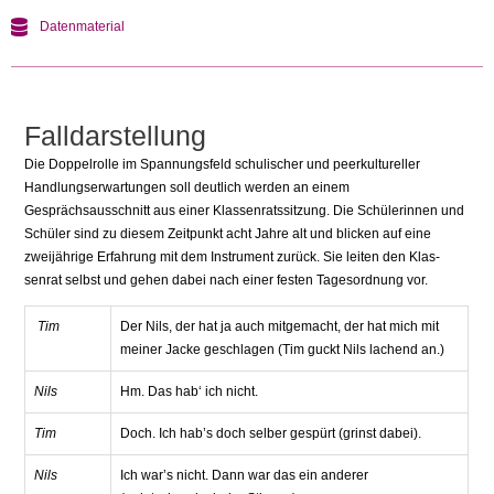
Datenmaterial
Falldarstellung
Die Doppelrolle im Spannungsfeld schu­lischer und peerkultureller
Handlungser­wartungen soll deutlich werden an einem
Gesprächsausschnitt aus einer Klassenrats­sitzung. Die Schülerinnen und
Schüler sind zu diesem Zeitpunkt acht Jahre alt und bli­cken auf eine
zweijährige Erfahrung mit dem Instrument zurück. Sie leiten den Klas­
senrat selbst und gehen dabei nach einer festen Tagesordnung vor.
Tim
Der Nils, der hat ja auch mit­gemacht, der hat mich mit
meiner Jacke geschlagen (Tim guckt Nils lachend an.)
Nils
Hm. Das hab‘ ich nicht.
Tim
Doch. Ich hab’s doch selber gespürt (grinst dabei).
Nils
Ich war’s nicht. Dann war das ein anderer