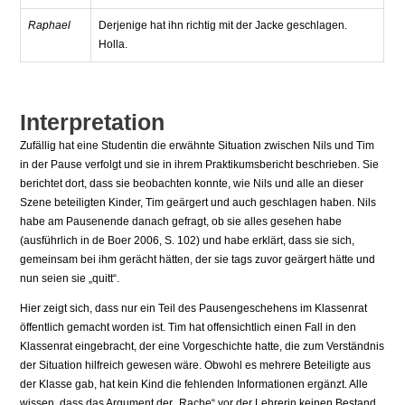
Raphael
Derjenige hat ihn richtig mit der Jacke geschlagen.
Holla.
Interpretation
Zufällig hat eine Studentin die erwähnte Si­tuation zwischen Nils und Tim
in der Pau­se verfolgt und sie in ihrem Praktikumsbe­richt beschrieben. Sie
berichtet dort, dass sie beobachten konnte, wie Nils und alle an dieser
Szene beteiligten Kinder, Tim ge­ärgert und auch geschlagen haben. Nils
ha­be am Pausenende danach gefragt, ob sie alles gesehen habe
(ausführlich in de Boer 2006, S. 102) und habe erklärt, dass sie sich,
gemeinsam bei ihm gerächt hätten, der sie tags zuvor geärgert hätte und
nun seien sie „quitt“.
Hier zeigt sich, dass nur ein Teil des Pau­sengeschehens im Klassenrat
öffentlich ge­macht worden ist. Tim hat offensichtlich ei­nen Fall in den
Klassenrat eingebracht, der eine Vorgeschichte hatte, die zum Verständ­nis
der Situation hilfreich gewesen wäre. Ob­wohl es mehrere Beteiligte aus
der Klasse gab, hat kein Kind die fehlenden Informa­tionen ergänzt. Alle
wissen, dass das Argu­ment der „Rache“ vor der Lehrerin keinen Bestand