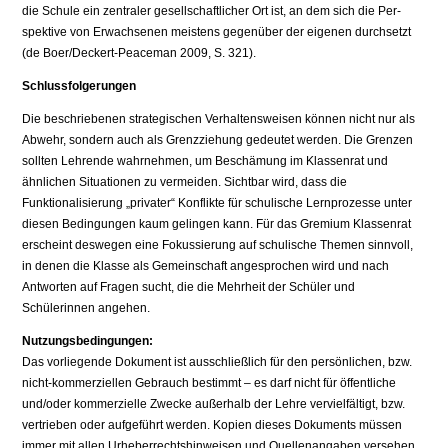
die Schule ein zentraler ge­sellschaftlicher Ort ist, an dem sich die Per­
spektive von Erwachsenen meistens gegen­über der eigenen durchsetzt
(de Boer/Deckert-Peaceman 2009, S. 321).
Schlussfolgerungen
Die beschriebenen strategischen Verhaltens­weisen können nicht nur als
Abwehr, son­dern auch als Grenzziehung gedeutet wer­den. Die Grenzen
sollten Lehrende wahr­nehmen, um Beschämung im Klassenrat und
ähnlichen Situationen zu vermeiden. Sichtbar wird, dass die
Funktionalisierung „privater“ Konflikte für schulische Lern­prozesse unter
diesen Bedingungen kaum gelingen kann. Für das Gremium Klassen­rat
erscheint deswegen eine Fokussierung auf schulische Themen sinnvoll,
in denen die Klasse als Gemeinschaft angesprochen wird und nach
Antworten auf Fragen sucht, die die Mehrheit der Schüler und
Schülerinnen angehen.
Nutzungsbedingungen:
Das vorliegende Dokument ist ausschließlich für den persönlichen, bzw.
nicht-kommerziellen Gebrauch bestimmt – es darf nicht für öffentliche
und/oder kommerzielle Zwecke außerhalb der Lehre vervielfältigt, bzw.
vertrieben oder aufgeführt werden. Kopien dieses Dokuments müssen
immer mit allen Urheberrechtshinweisen und Quellenangaben versehen