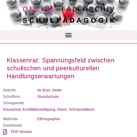
Klassenrat: Spannungsfeld zwischen
schulischen und peerkulturellen
Handlungserwartungen
Autor/in:
de Boer, Heike
Schulform:
Grundschule
Schlagworte:
Klassenrat
,
Konfliktbewältigung
,
Peers
,
Schulpraktikum
Methode:
Ethnographie
Downloads:
PDF-Version