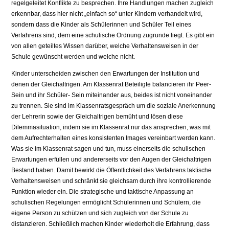
regelgeleitet Konflikte zu besprechen. Ihre Handlungen machen zugleich
erkennbar, dass hier nicht „einfach so“ unter Kindern verhandelt wird,
sondern dass die Kinder als Schülerinnen und Schüler Teil eines
Verfahrens sind, dem eine schulische Ordnung zugrunde liegt. Es gibt ein
von allen geteiltes Wissen darüber, welche Verhaltensweisen in der
Schule ge­wünscht werden und welche nicht.
Kinder unterscheiden zwischen den Er­wartungen der Institution und
denen der Gleichaltrigen. Am Klassenrat Beteiligte balancieren ihr Peer-
Sein und ihr Schüler- Sein miteinander aus, beides ist nicht von­einander
zu trennen. Sie sind im Klassenratsgespräch um die soziale Anerkennung
der Lehrerin sowie der Gleichaltrigen be­müht und lösen diese
Dilemmasituation, in­dem sie im Klassenrat nur das ansprechen, was mit
dem Aufrechterhalten eines kon­sistenten Images vereinbart werden kann.
Was sie im Klassenrat sagen und tun, muss einerseits die schulischen
Erwartungen er­füllen und andererseits vor den Augen der Gleichaltrigen
Bestand haben. Damit be­wirkt die Öffentlichkeit des Verfahrens taktische
Verhaltensweisen und schränkt sie gleichsam durch ihre kontrollierende
Funktion wieder ein. Die strategische und taktische Anpassung an
schulischen Rege­lungen ermöglicht Schülerinnen und Schü­lern, die
eigene Person zu schützen und sich zugleich von der Schule zu
distanzieren. Schließlich machen Kinder wiederholt die Erfahrung, dass