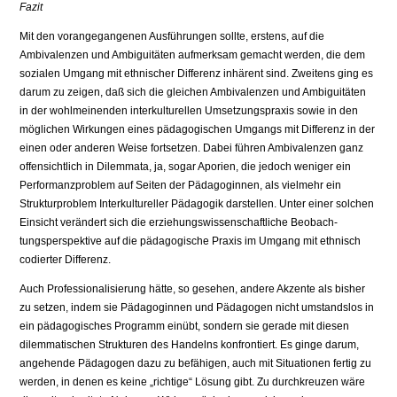
Fazit
Mit den vorangegangenen Ausführungen sollte, erstens, auf die
Ambivalenzen und Ambiguitäten aufmerksam gemacht werden, die dem
sozialen Umgang mit ethnischer Differenz inhärent sind. Zweitens ging es
darum zu zeigen, daß sich die gleichen Ambivalenzen und Ambiguitäten
in der wohlmeinenden in­terkulturellen Umsetzungspraxis sowie in den
möglichen Wirkungen eines päd­agogischen Umgangs mit Differenz in der
einen oder anderen Weise fortsetzen. Dabei führen Ambivalenzen ganz
offensichtlich in Dilemmata, ja, sogar Aporien, die jedoch weniger ein
Performanzproblem auf Seiten der Pädagoginnen, als vielmehr ein
Strukturproblem Interkultureller Pädagogik darstellen. Unter einer solchen
Einsicht verändert sich die erziehungswissenschaftliche Beobach­
tungsperspektive auf die pädagogische Praxis im Umgang mit ethnisch
codier­ter Differenz.
Auch Professionalisierung hätte, so gesehen, andere Akzente als bisher
zu setzen, indem sie Pädagoginnen und Pädagogen nicht umstandslos in
ein päd­agogisches Programm einübt, sondern sie gerade mit diesen
dilemmatischen Strukturen des Handelns konfrontiert. Es ginge darum,
angehende Pädagogen dazu zu befähigen, auch mit Situationen fertig zu
werden, in denen es keine „richtige“ Lösung gibt. Zu durchkreuzen wäre