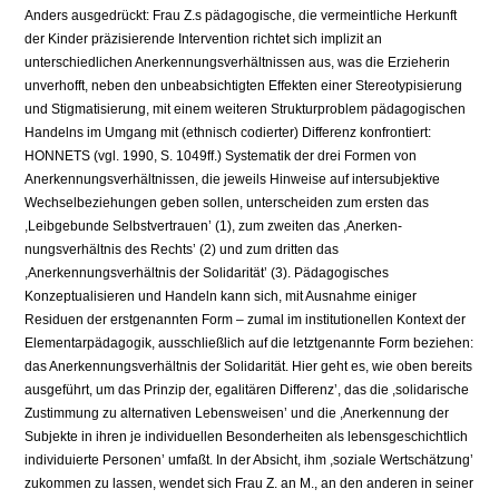
Anders ausgedrückt: Frau Z.s pädagogische, die vermeintliche Herkunft
der Kinder präzisierende Intervention richtet sich implizit an
unterschiedlichen Anerkennungsverhältnissen aus, was die Erzieherin
unverhofft, neben den unbeabsichtigten Effekten einer Stereotypisierung
und Stigmatisierung, mit einem weiteren Strukturproblem pädagogischen
Handelns im Umgang mit (ethnisch codierter) Differenz konfrontiert:
HONNETS (vgl. 1990, S. 1049ff.) Systematik der drei Formen von
Anerkennungsverhältnissen, die jeweils Hin­weise auf intersubjektive
Wechselbeziehungen geben sollen, unterscheiden zum ersten das
,Leibgebunde Selbstvertrauen’ (1), zum zweiten das ,Anerken­
nungsverhältnis des Rechts’ (2) und zum dritten das
,Anerkennungsverhältnis der Solidarität’ (3). Pädagogisches
Konzeptualisieren und Handeln kann sich, mit Ausnahme einiger
Residuen der erstgenannten Form – zumal im institutio­nellen Kontext der
Elementarpädagogik, ausschließlich auf die letztgenannte Form beziehen:
das Anerkennungsverhältnis der Solidarität. Hier geht es, wie oben bereits
ausgeführt, um das Prinzip der, egalitären Differenz’, das die ,soli­darische
Zustimmung zu alternativen Lebensweisen’ und die ,Anerkennung der
Subjekte in ihren je individuellen Besonderheiten als lebensgeschichtlich
individuierte Personen’ umfaßt. In der Absicht, ihm ,soziale Wertschätzung’
zukommen zu lassen, wendet sich Frau Z. an M., an den anderen in seiner