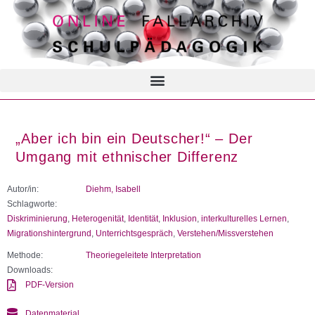
„Aber ich bin ein Deutscher!“ – Der
Umgang mit ethnischer Differenz
Autor/in:
Diehm, Isabell
Schlagworte:
Diskriminierung
,
Heterogenität
,
Identität
,
Inklusion
,
interkulturelles Lernen
,
Migrationshintergrund
,
Unterrichtsgespräch
,
Verstehen/Missverstehen
Methode:
Theoriegeleitete Interpretation
Downloads:
PDF-Version
Datenmaterial