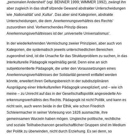
„personalen Andersheit“ (vgl. BENNER 1999; WIMMER 1992), zwängt ihn
aber zugleich in das straff sitzende Gewand abstrakter Unterscheidungen
wie ,Na­tionalität’ und ,Kultur’. Das aber sind Kategorien, abstrakte
Unterscheidungen, die dem ,Anerkennungsverhältnis des Rechts’
zuzuordnen sind. Vorherrschen­des Prinzip dieses
Anerkennungsverhältnisses ist der ,universelle Universalis­mus’.
In der wiederkehrenden Vermischung zweier Prinzipien, aber auch von
Ka­tegorien, die systematisch jeweils unterschiedlichen Bereichen
zugeordnet sind, ist die Ursache für das Strukturproblem zu suchen, in das
Interkulturelle Päd­agogik regelmäßig gerät. Denn eine an sich
subjektorientierte Pädagogik, die unter den Voraussetzungen eines
Anerkennungsverhältnisses der Solidarität generell entfaltet werden
könnte, erweitert ihren Geltungsbereich in der subdisziplinären
Ausprägung einer Interkulturellen Pädagogik unexpliziert, und – wie ich
meine – zu Unrecht auf das in der Gesellschaftspolitik angesiedelte An­
erkennungsverhältnis des Rechts. Pädagogik ist nicht Politik, und kann es
nicht sein, auch wenn beide in der Ethik, wie schon Friedrich
Schleiermacher in seiner Vorlesung von 1826 ausmachte, ihre
gemeinsamen Wurzeln haben mö­gen. Ungleiche politische, rechtliche
und soziale Teilhabechancen gesellschaft­licher Gruppen sind im Medium
der Politik zu überwinden, nicht durch Erzie­hung. Es sei denn, so