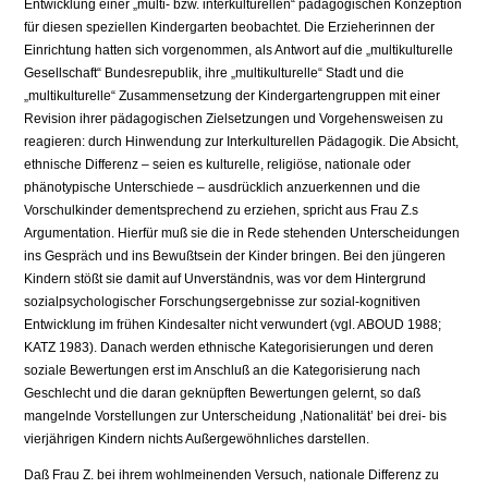
Ent­wicklung einer „multi- bzw. interkulturellen“ pädagogischen Konzeption
für diesen speziellen Kindergarten beobachtet. Die Erzieherinnen der
Einrichtung hatten sich vorgenommen, als Antwort auf die „multikulturelle
Gesellschaft“ Bundesrepublik, ihre „multikulturelle“ Stadt und die
„multikulturelle“ Zusam­mensetzung der Kindergartengruppen mit einer
Revision ihrer pädagogischen Zielsetzungen und Vorgehensweisen zu
reagieren: durch Hinwendung zur In­terkulturellen Pädagogik. Die Absicht,
ethnische Differenz – seien es kultu­relle, religiöse, nationale oder
phänotypische Unterschiede – ausdrücklich an­zuerkennen und die
Vorschulkinder dementsprechend zu erziehen, spricht aus Frau Z.s
Argumentation. Hierfür muß sie die in Rede stehenden Unterschei­dungen
ins Gespräch und ins Bewußtsein der Kinder bringen. Bei den jüngeren
Kindern stößt sie damit auf Unverständnis, was vor dem Hintergrund
sozial­psychologischer Forschungsergebnisse zur sozial-kognitiven
Entwicklung im frühen Kindesalter nicht verwundert (vgl. ABOUD 1988;
KATZ 1983). Danach werden ethnische Kategorisierungen und deren
soziale Bewertungen erst im Anschluß an die Kategorisierung nach
Geschlecht und die daran geknüpften Bewertungen gelernt, so daß
mangelnde Vorstellungen zur Unterscheidung ,Nationalität’ bei drei- bis
vierjährigen Kindern nichts Außergewöhnliches dar­stellen.
Daß Frau Z. bei ihrem wohlmeinenden Versuch, nationale Differenz zu