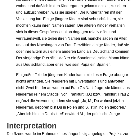
wohne und daß ich in den Kindergarten gekommen sei, zu sehen
und aufzuschreiben, was sie spielen. Die Kinder fahren mit der
Vorstellung fort. Einige jüngere Kinder sind sehr schüchtern, sie
möchten kaum ihren Namen sagen. Die älteren Kinder verhalten
sich in dieser Gesprächssituation da­gegen relativ offen und
vertrauensvoll, sie teilen ihren Namen mit, manche sagen ihr Alter,
und auf das Nachfragen von Frau Z erzählen einige Kinder, daß sie
oder ihre Eltern aus ei­nem anderen Land als Deutschland kommen.
Der vierjährige P. erzählt, daß er ein Spanier sei, seine Mama käme
aus Deutschland, aber er sei wie sein Papa ein Spanier.
Ein großer Teil der jüngeren Kinder kann mit dieser Frage aber gar
nichts anfangen. Sie rea­gieren mit Unverständnis und antworten
nicht. Zwei Kinder antworten auf Frau Z.s Nachfra­ge, sie kämen aus
Niederrad (einem Stadtteil von Frankfurt, I.D.) bzw. Frankfurt. Frau Z
er­gänzt die Antworten, indem sie sagt: „Ja, M., Du wohnst jetzt in
Niederrad, geboren bist Du in Polen und S. ist in Indien geboren.“
„Aber ich bin ein Deutscher!“ erwidert M., der polni­sche Junge.
Interpretation
Die Szene wurde im Rahmen eines längerfristig angelegten Projekts zur