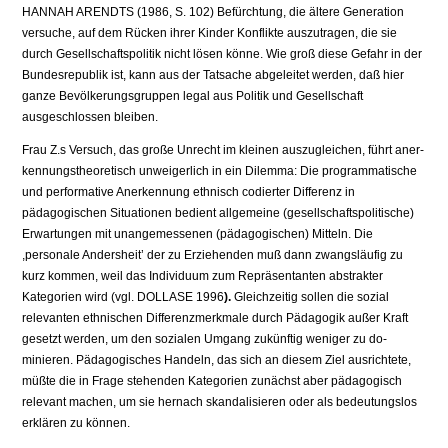
HANNAH ARENDTS (1986, S. 102) Befürchtung, die ältere Generation
versuche, auf dem Rücken ihrer Kinder Konflikte auszutragen, die sie
durch Gesellschaftspolitik nicht lösen könne. Wie groß diese Gefahr in der
Bundesrepublik ist, kann aus der Tatsache abgeleitet werden, daß hier
ganze Bevölkerungsgruppen legal aus Politik und Gesellschaft
ausgeschlossen blei­ben.
Frau Z.s Versuch, das große Unrecht im kleinen auszugleichen, führt aner­
kennungstheoretisch unweigerlich in ein Dilemma: Die programmatische
und performative Anerkennung ethnisch codierter Differenz in
pädagogischen Si­tuationen bedient allgemeine (gesellschaftspolitische)
Erwartungen mit unan­gemessenen (pädagogischen) Mitteln. Die
,personale Andersheit’ der zu Erzie­henden muß dann zwangsläufig zu
kurz kommen, weil das Individuum zum Repräsentanten abstrakter
Kategorien wird (vgl. DOLLASE 1996
).
Gleichzeitig sollen die sozial
relevanten ethnischen Differenzmerkmale durch Pädagogik außer Kraft
gesetzt werden, um den sozialen Umgang zukünftig weniger zu do­
minieren. Pädagogisches Handeln, das sich an diesem Ziel ausrichtete,
müßte die in Frage stehenden Kategorien zunächst aber pädagogisch
relevant ma­chen, um sie hernach skandalisieren oder als bedeutungslos
erklären zu kön­nen.