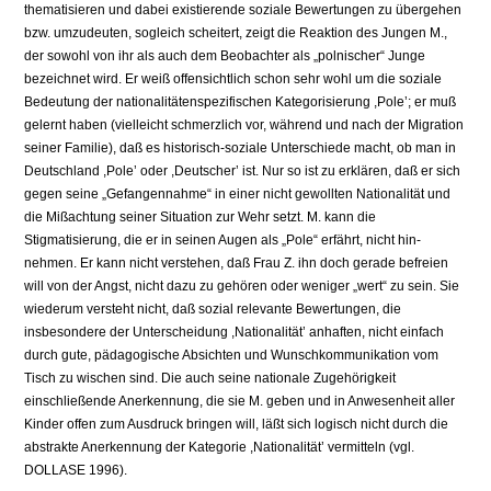
thematisieren und dabei existierende soziale Bewertungen zu übergehen
bzw. um­zudeuten, sogleich scheitert, zeigt die Reaktion des Jungen M.,
der sowohl von ihr als auch dem Beobachter als „polnischer“ Junge
bezeichnet wird. Er weiß offensichtlich schon sehr wohl um die soziale
Bedeutung der nationalitätenspe­zifischen Kategorisierung ,Pole’; er muß
gelernt haben (vielleicht schmerzlich vor, während und nach der Migration
seiner Familie), daß es historisch-soziale Unterschiede macht, ob man in
Deutschland ,Pole’ oder ,Deutscher’ ist. Nur so ist zu erklären, daß er sich
gegen seine „Gefangennahme“ in einer nicht ge­wollten Nationalität und
die Mißachtung seiner Situation zur Wehr setzt. M. kann die
Stigmatisierung, die er in seinen Augen als „Pole“ erfährt, nicht hin­
nehmen. Er kann nicht verstehen, daß Frau Z. ihn doch gerade befreien
will von der Angst, nicht dazu zu gehören oder weniger „wert“ zu sein. Sie
wieder­um versteht nicht, daß sozial relevante Bewertungen, die
insbesondere der Un­terscheidung ,Nationalität’ anhaften, nicht einfach
durch gute, pädagogische Absichten und Wunschkommunikation vom
Tisch zu wischen sind. Die auch seine nationale Zugehörigkeit
einschließende Anerkennung, die sie M. geben und in Anwesenheit aller
Kinder offen zum Ausdruck bringen will, läßt sich lo­gisch nicht durch die
abstrakte Anerkennung der Kategorie ,Nationalität’ ver­mitteln (vgl.
DOLLASE 1996).