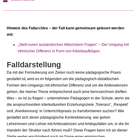
Hinweis des Fallarchivs – der Fall kann gemeinsam gelesen werden
mit:
„Stellt euren ausländischen Mitschülern Fragen“ – Der Umgang mit
ethnischer Differenz in Form von Arbeitsaufträgen
.
Falldarstellung
Da mit der Formulierung von Zielen noch keine pädagogische Praxis
gestaltet ist, wird es im folgenden um die pädagogisch-didaktischen
Formen des Um­gangs mit ethnischer Differenz und um die Ambivalenzen
gehen, die meiner These entsprechend auch jene kennzeichnen dürften.
Was – so ist zu fragen – unternehmen Pädagogen in der Schule, wenn sie
die anspruchsvollen interkul­turellen Erziehungsziele ,Toleranz’, ,Respekt’
und ,Anerkennung’ in Unter­richtspraxis zu transformieren suchen? Wie
gestaltet sich deren pädagogische Konkretisierung, wie gehen
Lehrerinnen und Lehrer mit Ambivalenzen und Ambiguitäten um, in die ihr
Handeln der Struktur nach führen muß? Diese Fragen kann ich an dieser
Stelle weder erschöpfend noch im Sinne einer empi­rischen