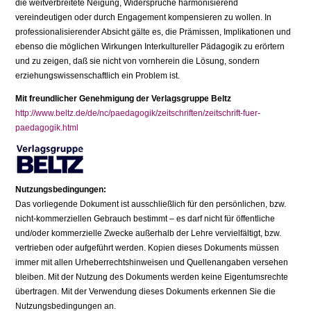
die weitverbreitete Neigung, Widersprüche harmonisierend
vereindeutigen oder durch Engagement kom­pensieren zu wollen. In
professionalisierender Absicht gälte es, die Prämissen, Implikationen und
ebenso die möglichen Wirkungen Interkultureller Pädagogik zu erörtern
und zu zeigen, daß sie nicht von vornherein die Lösung, sondern
erziehungswissenschaftlich ein Problem ist.
Mit freundlicher Genehmigung der Verlagsgruppe Beltz
http://www.beltz.de/de/nc/paedagogik/zeitschriften/zeitschrift-fuer-
paedagogik.html
Nutzungsbedingungen:
Das vorliegende Dokument ist ausschließlich für den persönlichen, bzw.
nicht-kommerziellen Gebrauch bestimmt – es darf nicht für öffentliche
und/oder kommerzielle Zwecke außerhalb der Lehre vervielfältigt, bzw.
vertrieben oder aufgeführt werden. Kopien dieses Dokuments müssen
immer mit allen Urheberrechtshinweisen und Quellenangaben versehen
bleiben. Mit der Nutzung des Dokuments werden keine Eigentumsrechte
übertragen. Mit der Verwendung dieses Dokuments erkennen Sie die
Nutzungsbedingungen an.