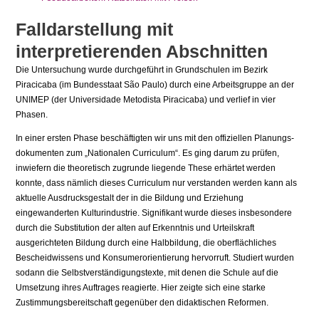
Falldarstellung mit
interpretierenden Abschnitten
Die Untersuchung wurde durchgeführt in Grundschulen im Bezirk
Piracicaba (im Bundesstaat São Paulo) durch eine Arbeitsgruppe an der
UNIMEP (der Universidade Metodista Piracicaba) und verlief in vier
Phasen.
In einer ersten Phase beschäftigten wir uns mit den offiziellen Planungs­
dokumenten zum „Nationalen Curriculum“. Es ging darum zu prüfen,
inwie­fern die theoretisch zugrunde liegende These erhärtet werden
konnte, dass nämlich dieses Curriculum nur verstanden werden kann als
aktuelle Aus­drucksgestalt der in die Bildung und Erziehung
eingewanderten Kulturindust­rie. Signifikant wurde dieses insbesondere
durch die Substitution der alten auf Erkenntnis und Urteilskraft
ausgerichteten Bildung durch eine Halbbil­dung, die oberflächliches
Bescheidwissens und Konsumerorientierung her­vorruft. Studiert wurden
sodann die Selbstverständigungstexte, mit denen die Schule auf die
Umsetzung ihres Auftrages reagierte. Hier zeigte sich eine starke
Zustimmungsbereitschaft gegenüber den didaktischen Reformen.