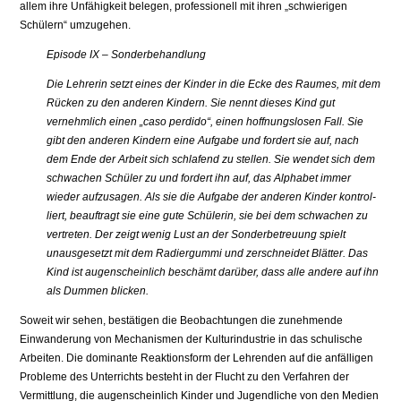
allem ihre Unfä­higkeit belegen, professionell mit ihren „schwierigen
Schülern“ umzugehen.
Episode IX – Sonderbehandlung
Die Lehrerin setzt eines der Kinder in die Ecke des Raumes, mit dem
Rücken zu den anderen Kindern. Sie nennt dieses Kind gut
vernehmlich einen „caso perdido“, einen hoffnungslosen Fall. Sie
gibt den anderen Kindern eine Auf­gabe und fordert sie auf, nach
dem Ende der Arbeit sich schlafend zu stellen. Sie wendet sich dem
schwachen Schüler zu und fordert ihn auf, das Alphabet immer
wieder aufzusagen. Als sie die Aufgabe der anderen Kinder kontrol­
liert, beauftragt sie eine gute Schülerin, sie bei dem schwachen zu
vertreten. Der zeigt wenig Lust an der Sonderbetreuung spielt
unausgesetzt mit dem Radiergummi und zerschneidet Blätter. Das
Kind ist augenscheinlich be­schämt darüber, dass alle andere auf ihn
als Dummen blicken.
Soweit wir sehen, bestätigen die Beobachtungen die zunehmende
Einwande­rung von Mechanismen der Kulturindustrie in das schulische
Arbeiten. Die dominante Reaktionsform der Lehrenden auf die anfälligen
Probleme des Un­terrichts besteht in der Flucht zu den Verfahren der
Vermittlung, die augen­scheinlich Kinder und Jugendliche von den Medien