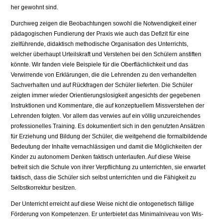
her gewohnt sind.
Durchweg zeigen die Beobachtungen sowohl die Notwendigkeit einer
pädagogischen Fundierung der Praxis wie auch das Defizit für eine
zielführende, didaktisch methodische Organisation des Unterrichts,
welcher über­haupt Urteilskraft und Verstehen bei den Schülern anstiften
könnte. Wir fan­den viele Beispiele für die Oberflächlichkeit und das
Verwirrende von Erklä­rungen, die die Lehrenden zu den verhandelten
Sachverhalten und auf Rück­fragen der Schüler lieferten. Die Schüler
zeigten immer wieder Orientie­rungslosigkeit angesichts der gegebenen
Instruktionen und Kommentare, die auf konzeptuellem Missverstehen der
Lehrenden folgten. Vor allem das ver­wies auf ein völlig unzureichendes
professionelles Training. Es dokumentiert sich in den genutzten Ansätzen
für Erziehung und Bildung der Schüler, die weitgehend die formalbildende
Bedeutung der Inhalte vernachlässigen und damit die Möglichkeiten der
Kinder zu autonomem Denken faktisch unterlau­fen. Auf diese Weise
befreit sich die Schule von ihrer Verpflichtung zu unter­richten, sie erwartet
faktisch, dass die Schüler sich selbst unterrichten und die Fähigkeit zu
Selbstkorrektur besitzen.
Der Unterricht erreicht auf diese Weise nicht die ontogenetisch fällige
Förderung von Kompetenzen. Er unterbietet das Minimalniveau von Wis­