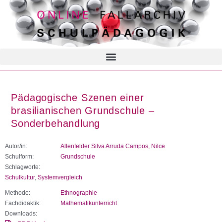
Pädagogische Szenen einer
brasilianischen Grundschule –
Sonderbehandlung
Autor/in:
Altenfelder Silva Arruda Campos, Nilce
Schulform:
Grundschule
Schlagworte:
Schulkultur
,
Systemvergleich
Methode:
Ethnographie
Fachdidaktik:
Mathematikunterricht
Downloads: