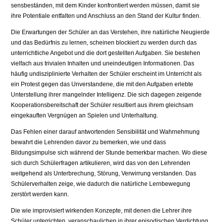
sensbeständen, mit dem Kinder konfrontiert werden müssen, damit sie
ihre Potentiale entfalten und Anschluss an den Stand der Kultur finden.
Die Erwartungen der Schüler an das Verstehen, ihre natürliche Neugier­de
und das Bedürfnis zu lernen, scheinen blockiert zu werden durch das
unterrichtliche Angebot und die dort gestellten Aufgaben. Sie bestehen
viel­fach aus trivialen Inhalten und uneindeutigen Informationen. Das
häufig un­disziplinierte Verhalten der Schüler erscheint im Unterricht als
ein Protest gegen das Unverstandene, die mit den Aufgaben erlebte
Unterstellung ihrer mangelnder Intelligenz. Die sich dagegen zeigende
Kooperationsbereitschaft der Schüler resultiert aus ihrem gleichsam
eingekauften Vergnügen an Spie­len und Unterhaltung.
Das Fehlen einer darauf antwortenden Sensibilität und Wahrnehmung
bewahrt die Lehrenden davor zu bemerken, wie und dass
Bildungsimpulse sich während der Stunde bemerkbar machen. Wo diese
sich durch Schüler­fragen artikulieren, wird das von den Lehrenden
weitgehend als Unterbre­chung, Störung, Verwirrung verstanden. Das
Schülerverhalten zeige, wie da­durch die natürliche Lernbewegung
zerstört werden kann.
Die wie improvisiert wirkenden Konzepte, mit denen die Lehrer ihre
Schüler unterrichten, veranschaulichen in ihrer episodischen Verdichtung,