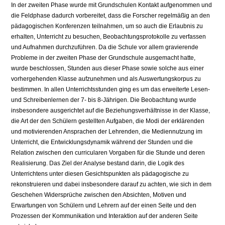
In der zweiten Phase wurde mit Grundschulen Kontakt aufgenommen und
die Feldphase dadurch vorbereitet, dass die Forscher regelmäßig an den
pädago­gischen Konferenzen teilnahmen, um so auch die Erlaubnis zu
erhalten, Unterricht zu besuchen, Beobachtungsprotokolle zu verfassen
und Aufnahmen durchzuführen. Da die Schule vor allem gravierende
Probleme in der zweiten Phase der Grundschule ausgemacht hatte,
wurde beschlossen, Stunden aus dieser Phase sowie solche aus einer
vorhergehenden Klasse aufzunehmen und als Auswertungskorpus zu
bestimmen. In allen Unterrichtsstunden ging es um das erweiterte Lesen-
und Schreibenlernen der 7- bis 8-Jährigen. Die Be­obachtung wurde
insbesondere ausgerichtet auf die Beziehungsverhältnisse in der Klasse,
die Art der den Schülern gestellten Aufgaben, die Modi der erklä­renden
und motivierenden Ansprachen der Lehrenden, die Mediennutzung im
Unterricht, die Entwicklungsdynamik während der Stunden und die
Relation zwischen den curricularen Vorgaben für die Stunde und deren
Realisierung. Das Ziel der Analyse bestand darin, die Logik des
Unterrichtens unter diesen Gesichtspunkten als pädagogische zu
rekonstruieren und dabei insbesondere darauf zu achten, wie sich in dem
Geschehen Widersprüche zwischen den Absichten, Motiven und
Erwartungen von Schülern und Lehrern auf der ei­nen Seite und den
Prozessen der Kommunikation und Interaktion auf der an­deren Seite