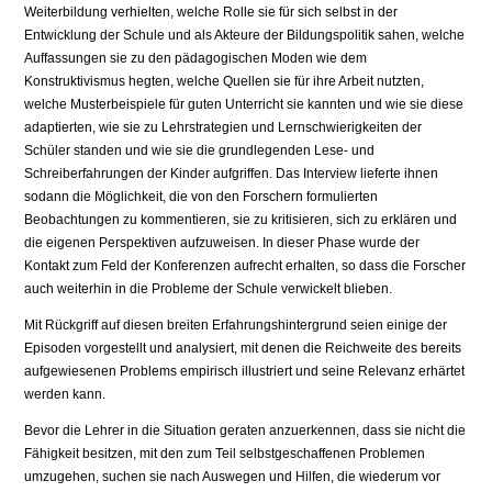
Weiterbildung verhielten, welche Rolle sie für sich selbst in der
Entwicklung der Schule und als Akteure der Bildungspolitik sahen, welche
Auffassungen sie zu den pädagogischen Mo­den wie dem
Konstruktivismus hegten, welche Quellen sie für ihre Arbeit nutzten,
welche Musterbeispiele für guten Unterricht sie kannten und wie sie diese
adaptierten, wie sie zu Lehrstrategien und Lernschwierigkeiten der
Schüler standen und wie sie die grundlegenden Lese- und
Schreiberfahrun­gen der Kinder aufgriffen. Das Interview lieferte ihnen
sodann die Mög­lichkeit, die von den Forschern formulierten
Beobachtungen zu kommentieren, sie zu kritisieren, sich zu erklären und
die eigenen Perspektiven aufzu­weisen. In dieser Phase wurde der
Kontakt zum Feld der Konferenzen auf­recht erhalten, so dass die Forscher
auch weiterhin in die Probleme der Schule verwickelt blieben.
Mit Rückgriff auf diesen breiten Erfahrungshintergrund seien einige der
Episoden vorgestellt und analysiert, mit denen die Reichweite des bereits
aufgewiesenen Problems empirisch illustriert und seine Relevanz erhärtet
werden kann.
Bevor die Lehrer in die Situation geraten anzuerkennen, dass sie nicht die
Fähigkeit besitzen, mit den zum Teil selbstgeschaffenen Problemen
umzuge­hen, suchen sie nach Auswegen und Hilfen, die wiederum vor