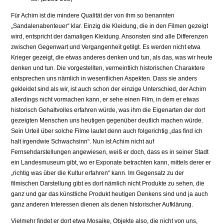
Für Achim ist die mindere Qualität der von ihm so benannten
„Sandalenabenteuer“ klar. Einzig die Kleidung, die in den Filmen gezeigt
wird, entspricht der damaligen Kleidung. Ansonsten sind alle Differenzen
zwischen Gegenwart und Vergangenheit getilgt. Es werden nicht etwa
Krieger gezeigt, die etwas anderes denken und tun, als das, was wir heute
denken und tun. Die vorgestellten, vermeintlich historischen Charaktere
entsprechen uns nämlich in wesentlichen Aspekten. Dass sie anders
gekleidet sind als wir, ist auch schon der einzige Unterschied, der Achim
allerdings nicht vormachen kann, er sehe einen Film, in dem er etwas
historisch Gehaltvolles erfahren würde, was ihm die Eigenarten der dort
gezeigten Menschen uns heutigen gegenüber deutlich machen würde.
Sein Urteil über solche Filme lautet denn auch folgerichtig „das find ich
halt irgendwie Schwachsinn“. Nun ist Achim nicht auf
Fernsehdarstellungen angewiesen, weiß er doch, dass es in seiner Stadt
ein Landesmuseum gibt, wo er Exponate betrachten kann, mittels derer er
„richtig was über die Kultur erfahren“ kann. Im Gegensatz zu der
filmischen Darstellung gibt es dort nämlich nicht Produkte zu sehen, die
ganz und gar das künstliche Produkt heutigen Denkens sind und ja auch
ganz anderen Interessen dienen als denen historischer Aufklärung.
Vielmehr findet er dort etwa Mosaike, Objekte also, die nicht von uns,