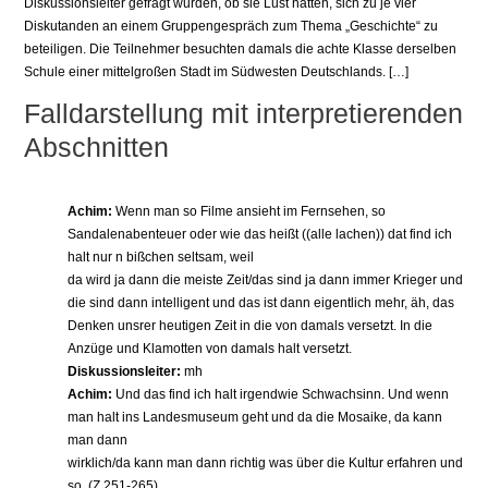
Diskussionsleiter gefragt wurden, ob sie Lust hätten, sich zu je vier
Diskutanden an einem Gruppengespräch zum Thema „Geschichte“ zu
beteiligen. Die Teilnehmer besuchten damals die achte Klasse derselben
Schule einer mittelgroßen Stadt im Südwesten Deutschlands. […]
Falldarstellung mit interpretierenden
Abschnitten
Achim:
Wenn man so Filme ansieht im Fernsehen, so
Sandalenabenteuer oder wie das heißt ((alle lachen)) dat find ich
halt nur n bißchen seltsam, weil
da wird ja dann die meiste Zeit/das sind ja dann immer Krieger und
die sind dann intelligent und das ist dann eigentlich mehr, äh, das
Denken unsrer heutigen Zeit in die von damals versetzt. In die
Anzüge und Klamotten von damals halt versetzt.
Diskussionsleiter:
mh
Achim:
Und das find ich halt irgendwie Schwachsinn. Und wenn
man halt ins Landesmuseum geht und da die Mosaike, da kann
man dann
wirklich/da kann man dann richtig was über die Kultur erfahren und
so. (Z.251-265)