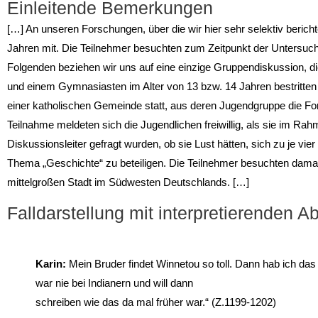
Einleitende Bemerkungen
[…] An unseren Forschungen, über die wir hier sehr selektiv bericht
Jahren mit. Die Teilnehmer besuchten zum Zeitpunkt der Untersuch
Folgenden beziehen wir uns auf eine einzige Gruppendiskussion, 
und einem Gymnasiasten im Alter von 13 bzw. 14 Jahren bestritte
einer katholischen Gemeinde statt, aus deren Jugendgruppe die For
Teilnahme meldeten sich die Jugendlichen freiwillig, als sie im Ra
Diskussionsleiter gefragt wurden, ob sie Lust hätten, sich zu je 
Thema „Geschichte“ zu beteiligen. Die Teilnehmer besuchten damal
mittelgroßen Stadt im Südwesten Deutschlands. […]
Falldarstellung mit interpretierenden A
Karin:
Mein Bruder findet Winnetou so toll. Dann hab ich da
war nie bei Indianern und will dann
schreiben wie das da mal früher war.“ (Z.1199-1202)