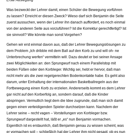
Erste Auslegung
Was bezweckt der Lehrer damit, einen Schüler die Bewegung vorführen
zu lassen? Erreicht er diesen Zweck? Wieso darf sich Benjamin die Seite
zuerst aussuchen, wenn der Lehrer ihn danach auffordert, es noch einmal
von der anderen Seite aus vorzuführen? Ist die Korrektur gerechtfertigt? Ist
sie sinnvoll? Wie könnte man sonst Vorgehen?
Gehen wir erst einmal davon aus, daß der Lehrer Bewegungslösungen zu
dem Problem „Ich dribble mit dem Ball auf den Korb zu und will oh- ne
Unterbrechung werfen“ vermitteln will. Dazu deutet er bei seiner Ansage
zwei Möglichkeiten an: den Sprungwurf nach einem Parallelstop mit
beiden Füßen oder den Korbleger. Wichtig sei, hebt er hervor, daß man
nicht mehr als die zwei regelgerechten Bodenkontakte habe. Es geht also
darum, unter Einhaltung der internationalen Basketballregeln aus der
Fortbewegung einen Korb zu erzielen. Andererseits kommt es dem Lehrer
gar nicht auf den Korberfolg an, sondern darauf, daß die Kinder
abspringen. Vermutlich liegt dem die Idee zugrunde, daß man sich damit
gegen einen verteidigenden Spieler durchsetzen kann. Nachdem der
Lehrer seine – recht vagen – Vorstellungen von Korbleger bzw.
Sprungwurf dargestellt hat, läßt er „es“ nun Benjamin vormachen.
Eigentlich ist es erstaunlich, daß Benjamin genau zu wissen scheint, was
er vormachen soll – schließlich hat der Lehrer ihm nicht gesagt, ob es nun