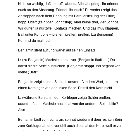
Nich‘ so wichtig, daß ihr trefft, aber daß ihr abspringt. Ihr erinnert
euch an den Absprung. Erinnert ihr euch? Entweder (zeigt das
Abstoppen nach dem Dribbling mit Parallelstellung der Füße)
hopp. Oder: (zeigt den Schrittstop). Aber keine drei, vier Schritte.
Wir dürfen ja nur zwei Kontakte machen. Und das muß klappen.
Ball unter Kontrolle – prellen, prellen, prellen, (zu Benjamin)
Kommst du mal hoch.
Benjamin steht auf und wartet auf seinen Einsatz.
L:
(zu Benjamin) Machste einmal vor. (Benjamin läuft los.) Du
darfst dir die Seite aussuchen. (Benjamin stoppt und beginnt von
vorne.) Jetzt.
Benjamin zeigt keinen Stop mit anschließendem Wurf, sondern
einen Korbleger von der linken Seite. Er trifft den Korb nicht.
L:
(während Benjamin den Korbleger zeigt) Schön prellen,
uuund… Jaaa. Machste noch mal von der anderen Seite, bitte?
Also.
Benjamin läuft von rechts an, springt wieder mit dem rechten Bein
zum Korbleger ab und verfehlt auch diesmal den Korb, weil er zu