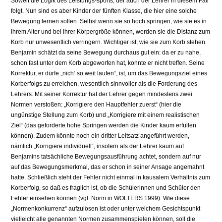
Soweit die Logik des Leistungs-sports, der auch der Lehrer in diesem Fall
folgt. Nun sind es aber Kinder der fünften Klasse, die hier eine solche
Bewegung lernen sollen. Selbst wenn sie so hoch springen, wie sie es in
ihrem Alter und bei ihrer Körpergröße können, werden sie die Distanz zum
Korb nur unwesentlich verringern. Wichtiger ist, wie sie zum Korb stehen.
Benjamin schätzt da seine Bewegung durchaus gut ein: da er zu nahe,
schon fast unter dem Korb abgeworfen hat, konnte er nicht treffen. Seine
Korrektur, er dürfe „nich‘ so weit laufen“, ist, um das Bewegungsziel eines
Korberfolgs zu erreichen, wesentlich sinnvoller als die Forderung des
Lehrers. Mit seiner Korrektur hat der Lehrer gegen mindestens zwei
Normen verstoßen: „Korrigiere den Hauptfehler zuerst“ (hier die
ungünstige Stellung zum Korb) und „Korrigiere mit einem realistischen
Ziel“ (das geforderte hohe Springen werden die Kinder kaum erfüllen
können). Zudem könnte noch ein dritter Leitsatz angeführt werden,
nämlich „Korrigiere individuell“, insofern als der Lehrer kaum auf
Benjamins tatsächliche Bewegungsausführung achtet, sondern auf nur
auf das Bewegungsmerkmal, das er schon in seiner Ansage angemahnt
hatte. Schließlich steht der Fehler nicht einmal in kausalem Verhältnis zum
Korberfolg, so daß es fraglich ist, ob die Schülerinnen und Schüler den
Fehler einsehen können (vgl. Norm in WOLTERS 1999). Wie diese
„Normenkonkurrenz“ aufzulösen ist oder unter welchem Gesichtspunkt
vielleicht alle genannten Normen zusammenspielen können, soll die