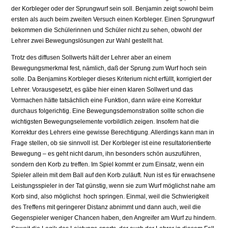
der Korbleger oder der Sprungwurf sein soll. Benjamin zeigt sowohl beim
ersten als auch beim zweiten Versuch einen Korbleger. Einen Sprungwurf
bekommen die Schülerinnen und Schüler nicht zu sehen, obwohl der
Lehrer zwei Bewegungslösungen zur Wahl gestellt hat.
Trotz des diffusen Sollwerts hält der Lehrer aber an einem
Bewegungsmerkmal fest, nämlich, daß der Sprung zum Wurf hoch sein
solle. Da Benjamins Korbleger dieses Kriterium nicht erfüllt, korrigiert der
Lehrer. Vorausgesetzt, es gäbe hier einen klaren Sollwert und das
Vormachen hätte tatsächlich eine Funktion, dann wäre eine Korrektur
durchaus folgerichtig. Eine Bewegungsdemonstration sollte schon die
wichtigsten Bewegungselemente vorbildlich zeigen. Insofern hat die
Korrektur des Lehrers eine gewisse Berechtigung. Allerdings kann man in
Frage stellen, ob sie sinnvoll ist. Der Korbleger ist eine resultatorientierte
Bewegung – es geht nicht darum, ihn besonders schön auszuführen,
sondern den Korb zu treffen. Im Spiel kommt er zum Einsatz, wenn ein
Spieler allein mit dem Ball auf den Korb zuläuft. Nun ist es für erwachsene
Leistungsspieler in der Tat günstig, wenn sie zum Wurf möglichst nahe am
Korb sind, also möglichst hoch springen. Einmal, weil die Schwierigkeit
des Treffens mit geringerer Distanz abnimmt und dann auch, weil die
Gegenspieler weniger Chancen haben, den Angreifer am Wurf zu hindern.