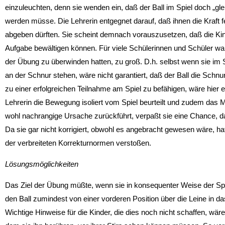
einzuleuchten, denn sie wenden ein, daß der Ball im Spiel doch „gl
werden müsse. Die Lehrerin entgegnet darauf, daß ihnen die Kraft f
abgeben dürften. Sie scheint demnach vorauszusetzen, daß die Kind
Aufgabe bewältigen können. Für viele Schülerinnen und Schüler war 
der Übung zu überwinden hatten, zu groß. D.h. selbst wenn sie im Sp
an der Schnur stehen, wäre nicht garantiert, daß der Ball die Schn
zu einer erfolgreichen Teilnahme am Spiel zu befähigen, wäre hier 
Lehrerin die Bewegung isoliert vom Spiel beurteilt und zudem das M
wohl nachrangige Ursache zurückführt, verpaßt sie eine Chance, 
Da sie gar nicht korrigiert, obwohl es angebracht gewesen wäre, ha
der verbreiteten Korrekturnormen verstoßen.
Lösungsmöglichkeiten
Das Ziel der Übung müßte, wenn sie in konsequenter Weise der Spie
den Ball zumindest von einer vorderen Position über die Leine in d
Wichtige Hinweise für die Kinder, die dies noch nicht schaffen, wär