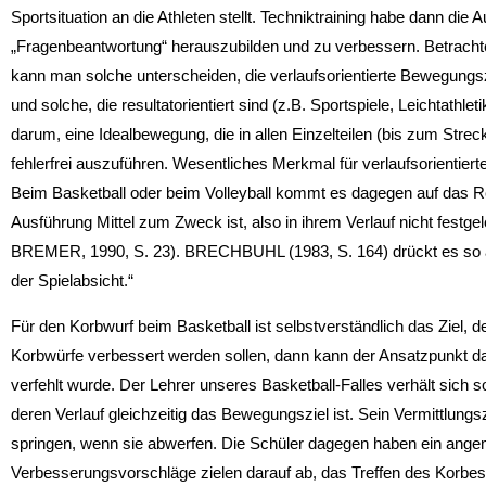
Sportsituation an die Athleten stellt. Techniktraining habe dann di
„Fragenbeantwortung“ herauszubilden und zu verbessern. Betrachte
kann man solche unterscheiden, die verlaufsorientierte Bewegungsz
und solche, die resultatorientiert sind (z.B. Sportspiele, Leichtathl
darum, eine Idealbewegung, die in allen Einzelteilen (bis zum Streck
fehlerfrei auszuführen. Wesentliches Merkmal für verlaufsorientierte
Beim Basketball oder beim Volleyball kommt es dagegen auf das R
Ausführung Mittel zum Zweck ist, also in ihrem Verlauf nicht festge
BREMER, 1990, S. 23). BRECHBUHL (1983, S. 164) drückt es so au
der Spielabsicht.“
Für den Korbwurf beim Basketball ist selbstverständlich das Ziel, 
Korbwürfe verbessert werden sollen, dann kann der Ansatzpunkt da
verfehlt wurde. Der Lehrer unseres Basketball-Falles verhält sich s
deren Verlauf gleichzeitig das Bewegungsziel ist. Sein Vermittlungsz
springen, wenn sie abwerfen. Die Schüler dagegen haben ein ange
Verbesserungsvorschläge zielen darauf ab, das Treffen des Korb