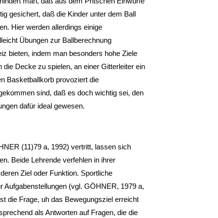
rhindert man, daß aus dem Pritschen Einwürfe
ig gesichert, daß die Kinder unter dem Ball
n. Hier werden allerdings einige
lleicht Übungen zur Ballberechnung
iz bieten, indem man besonders hohe Ziele
 die Decke zu spielen, an einer Gitterleiter ein
en Basketballkorb provoziert die
ekommen sind, daß es doch wichtig sei, den
ungen dafür ideal gewesen.
NER (11)79 a, 1992) vertritt, lassen sich
. Beide Lehrende verfehlen in ihrer
eren Ziel oder Funktion. Sportliche
r Aufgabenstellungen (vgl. GÖHNER, 1979 a,
 ist die Frage, uh das Bewegungsziel erreicht
prechend als Antworten auf Fragen, die die