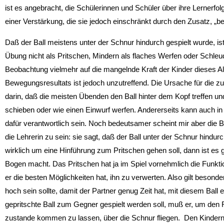
ist es angebracht, die Schülerinnen und Schüler über ihre Lernerfolg
einer Verstärkung, die sie jedoch einschränkt durch den Zusatz, „be
Daß der Ball meistens unter der Schnur hindurch gespielt wurde, ist
Übung nicht als Pritschen, Mindern als flaches Werfen oder Schleud
Beobachtung vielmehr auf die mangelnde Kraft der Kinder dieses Alte
Bewegungsresultats ist jedoch unzutreffend. Die Ursache für die zu 
darin, daß die meisten Übenden den Ball hinter dem Kopf treffen u
schieben oder wie einen Einwurf werfen. Andererseits kann auch in
dafür verantwortlich sein. Noch bedeutsamer scheint mir aber di
die Lehrerin zu sein: sie sagt, daß der Ball unter der Schnur hindur
wirklich um eine Hinführung zum Pritschen gehen soll, dann ist es 
Bogen macht. Das Pritschen hat ja im Spiel vornehmlich die Funktio
er die besten Möglichkeiten hat, ihn zu verwerten. Also gilt besond
hoch sein sollte, damit der Partner genug Zeit hat, mit diesem Ball
gepritschte Ball zum Gegner gespielt werden soll, muß er, um den
zustande kommen zu lassen, über die Schnur fliegen. Den Kinder