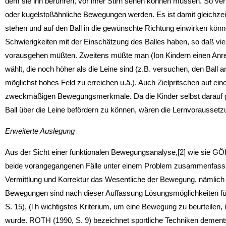
dem sie ihn berühren, vor ihrer Stirn sehen können müssen. So ve
oder kugelstoßähnliche Bewegungen werden. Es ist damit gleichzeit
stehen und auf den Ball in die gewünschte Richtung einwirken könne
Schwierigkeiten mit der Einschätzung des Balles haben, so daß vie
vorausgehen müßten. Zweitens müßte man (Ion Kindern einen Anre
wählt, die noch höher als die Leine sind (z.B. versuchen, den Ball an
möglichst hohes Feld zu erreichen u.ä.). Auch Zielpritschen auf ein
zweckmäßigen Bewegungsmerkmale. Da die Kinder selbst darauf g
Ball über die Leine befördern zu können, wären die Lernvoraussetz
Erweiterte Auslegung
Aus der Sicht einer funktionalen Bewegungsanalyse,[2] wie sie GÖH
beide vorangegangenen Fälle unter einem Problem zusammenfassen
Vermittlung und Korrektur das Wesentliche der Bewegung, nämlich d
Bewegungen sind nach dieser Auffassung Lösungsmöglichkeiten fü
S. 15), (l h wichtigstes Kriterium, um eine Bewegung zu beurteilen,
wurde. ROTH (1990, S. 9) bezeichnet sportliche Techniken dements