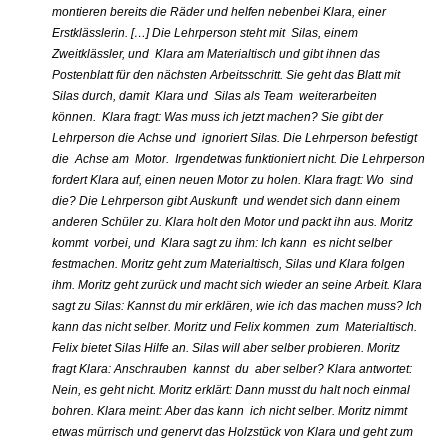
montieren bereits die Räder und helfen nebenbei Klara, einer
Erstklässlerin. […] Die Lehrperson steht mit Silas, einem
Zweitklässler, und Klara am Materialtisch und gibt ihnen das
Postenblatt für den nächsten Arbeitsschritt. Sie geht das Blatt mit
Silas durch, damit Klara und Silas als Team weiterarbeiten
können. Klara fragt: Was muss ich jetzt machen? Sie gibt der
Lehrperson die Achse und ignoriert Silas. Die Lehrperson befestigt
die Achse am Motor. Irgendetwas funktioniert nicht. Die Lehrperson
fordert Klara auf, einen neuen Motor zu holen. Klara fragt: Wo sind
die? Die Lehrperson gibt Auskunft und wendet sich dann einem
anderen Schüler zu. Klara holt den Motor und packt ihn aus. Moritz
kommt vorbei, und Klara sagt zu ihm: Ich kann es nicht selber
festmachen. Moritz geht zum Materialtisch, Silas und Klara folgen
ihm. Moritz geht zurück und macht sich wieder an seine Arbeit. Klara
sagt zu Silas: Kannst du mir erklären, wie ich das machen muss? Ich
kann das nicht selber. Moritz und Felix kommen zum Materialtisch.
Felix bietet Silas Hilfe an. Silas will aber selber probieren. Moritz
fragt Klara: Anschrauben kannst du aber selber? Klara antwortet:
Nein, es geht nicht. Moritz erklärt: Dann musst du halt noch einmal
bohren. Klara meint: Aber das kann ich nicht selber. Moritz nimmt
etwas mürrisch und genervt das Holzstück von Klara und geht zum