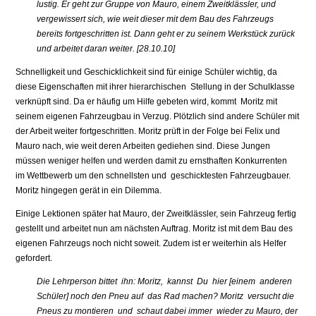
lustig. Er geht zur Gruppe von Mauro, einem Zweitklässler, und
vergewissert sich, wie weit dieser mit dem Bau des Fahrzeugs
bereits fortgeschritten ist. Dann geht er zu seinem Werkstück zurück
und arbeitet daran weiter. [28.10.10]
Schnelligkeit und Geschicklichkeit sind für einige Schüler wichtig, da
diese Eigenschaften mit ihrer hierarchischen Stellung in der Schulklasse
verknüpft sind. Da er häufig um Hilfe gebeten wird, kommt Moritz mit
seinem eigenen Fahrzeugbau in Verzug. Plötzlich sind andere Schüler mit
der Arbeit weiter fortgeschritten. Moritz prüft in der Folge bei Felix und
Mauro nach, wie weit deren Arbeiten gediehen sind. Diese Jungen
müssen weniger helfen und werden damit zu ernsthaften Konkurrenten
im Wettbewerb um den schnellsten und geschicktesten Fahrzeugbauer.
Moritz hingegen gerät in ein Dilemma.
Einige Lektionen später hat Mauro, der Zweitklässler, sein Fahrzeug fertig
gestellt und arbeitet nun am nächsten Auftrag. Moritz ist mit dem Bau des
eigenen Fahrzeugs noch nicht soweit. Zudem ist er weiterhin als Helfer
gefordert.
Die Lehrperson bittet ihn: Moritz, kannst Du hier [einem anderen
Schüler] noch den Pneu auf das Rad machen? Moritz versucht die
Pneus zu montieren und schaut dabei immer wieder zu Mauro, der