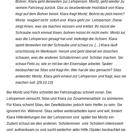
Bohrer. Klara geht derweilen zur Lehrperson. Moritz geht wieder zu
seinem Fahrzeug zurück. Das zu bearbeitende Holzstück von Klara
liegt auf dem Bohrer bereit. Klara fragt Moritz: Bohrst du jetzt meins?
Moritz reagiert nicht sofort und Klara geht zur Lehrperson. Diese
zeigt ihnen, was sie machen müssen und erklärt: Ihr müsst die
Schraube noch einmal lösen, bohren müsst ihr nicht mehr. Moritz tut,
was die Lehrperson gesagt hat und befestigt die Achsen. Klara
spielt derweilen mit der Schraube und schaut zu. […] Klara läuft
unschlüssig im Werkraum herum und geht überall ein bisschen
schauen, was die anderen Schülerinnen und Schüler machen. Sie
schaut Felix zu, wie er mit bei der Eisensäge arbeitet. Später
beobachtet sie Silas und fragt ihn: Wer hat dir das gemacht? Silas
antwortet: Moritz. Klara geht erneut zur Lehrperson und fragt, was sie
machen soll. [28.10.10]
Bei Moritz und Felix schreitet der Fahrzeugbau schnell voran. Die
Lehrperson versucht, Silas und Klara zur Zusammenarbeit zu animieren.
Für Klara scheint Silas, der Zweitklässler, jedoch kein Helfer zu sein. Sie
ignoriert ihn. Während Silas selber weiterarbeiten kann und will, fordert
Klara Hilfestellungen bei der Lehrperson und später bei Moritz ein.
Zudem schaut sie den anderen Schülerinnen und Schülern interessiert
und aufmerksam zu und sucht weiterhin aktiv Hilfe (Später beobachtet sie