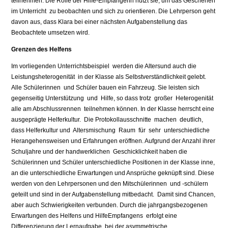
teilnehmen. Die Rolle der Hilfe-Empfängerin nutzt sie, um das Geschehen
im Unterricht zu beobachten und sich zu orientieren. Die Lehrperson geht
davon aus, dass Klara bei einer nächsten Aufgabenstellung das
Beobachtete umsetzen wird.
Grenzen des Helfens
Im vorliegenden Unterrichtsbeispiel werden die Altersund auch die
Leistungsheterogenität in der Klasse als Selbstverständlichkeit gelebt.
Alle Schülerinnen und Schüler bauen ein Fahrzeug. Sie leisten sich
gegenseitig Unterstützung und Hilfe, so dass trotz großer Heterogenität
alle am Abschlussrennen teilnehmen können. In der Klasse herrscht eine
ausgeprägte Helferkultur. Die Protokollausschnitte machen deutlich,
dass Helferkultur und Altersmischung Raum für sehr unterschiedliche
Herangehensweisen und Erfahrungen eröffnen. Aufgrund der Anzahl ihrer
Schuljahre und der handwerklichen Geschicklichkeit haben die
Schülerinnen und Schüler unterschiedliche Positionen in der Klasse inne,
an die unterschiedliche Erwartungen und Ansprüche geknüpft sind. Diese
werden von den Lehrpersonen und den Mitschülerinnen und -schülern
geteilt und sind in der Aufgabenstellung mitbedacht. Damit sind Chancen,
aber auch Schwierigkeiten verbunden. Durch die jahrgangsbezogenen
Erwartungen des Helfens und HilfeEmpfangens erfolgt eine
Differenzierung der Lernaufgabe, bei der asymmetrische