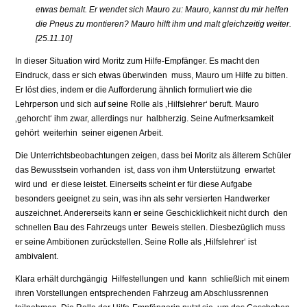
etwas bemalt. Er wendet sich Mauro zu: Mauro, kannst du mir helfen
die Pneus zu montieren? Mauro hilft ihm und malt gleichzeitig weiter.
[25.11.10]
In dieser Situation wird Moritz zum Hilfe-Empfänger. Es macht den
Eindruck, dass er sich etwas überwinden muss, Mauro um Hilfe zu bitten.
Er löst dies, indem er die Aufforderung ähnlich formuliert wie die
Lehrperson und sich auf seine Rolle als ‚Hilfslehrer‘ beruft. Mauro
‚gehorcht‘ ihm zwar, allerdings nur halbherzig. Seine Aufmerksamkeit
gehört weiterhin seiner eigenen Arbeit.
Die Unterrichtsbeobachtungen zeigen, dass bei Moritz als älterem Schüler
das Bewusstsein vorhanden ist, dass von ihm Unterstützung erwartet
wird und er diese leistet. Einerseits scheint er für diese Aufgabe
besonders geeignet zu sein, was ihn als sehr versierten Handwerker
auszeichnet. Andererseits kann er seine Geschicklichkeit nicht durch den
schnellen Bau des Fahrzeugs unter Beweis stellen. Diesbezüglich muss
er seine Ambitionen zurückstellen. Seine Rolle als ‚Hilfslehrer‘ ist
ambivalent.
Klara erhält durchgängig Hilfestellungen und kann schließlich mit einem
ihren Vorstellungen entsprechenden Fahrzeug am Abschlussrennen