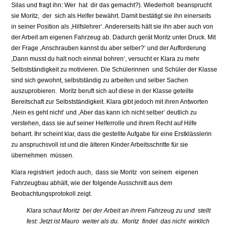
Silas und fragt ihn: Wer hat dir das gemacht?). Wiederholt beansprucht
sie Moritz, der sich als Helfer bewährt. Damit bestätigt sie ihn einerseits
in seiner Position als ‚Hilfslehrer‘. Andererseits hält sie ihn aber auch von
der Arbeit am eigenen Fahrzeug ab. Dadurch gerät Moritz unter Druck. Mit
der Frage ‚Anschrauben kannst du aber selber?‘ und der Aufforderung
‚Dann musst du halt noch einmal bohren‘, versucht er Klara zu mehr
Selbstständigkeit zu motivieren. Die Schülerinnen und Schüler der Klasse
sind sich gewohnt, selbstständig zu arbeiten und selber Sachen
auszuprobieren. Moritz beruft sich auf diese in der Klasse geteilte
Bereitschaft zur Selbstständigkeit. Klara gibt jedoch mit ihren Antworten
‚Nein es geht nicht‘ und ‚Aber das kann ich nicht selber‘ deutlich zu
verstehen, dass sie auf seiner Helferrolle und ihrem Recht auf Hilfe
beharrt. Ihr scheint klar, dass die gestellte Aufgabe für eine Erstklässlerin
zu anspruchsvoll ist und die älteren Kinder Arbeitsschritte für sie
übernehmen müssen.
Klara registriert jedoch auch, dass sie Moritz von seinem eigenen
Fahrzeugbau abhält, wie der folgende Ausschnitt aus dem
Beobachtungsprotokoll zeigt.
Klara schaut Moritz bei der Arbeit an ihrem Fahrzeug zu und stellt
fest: Jetzt ist Mauro weiter als du. Moritz findet das nicht wirklich