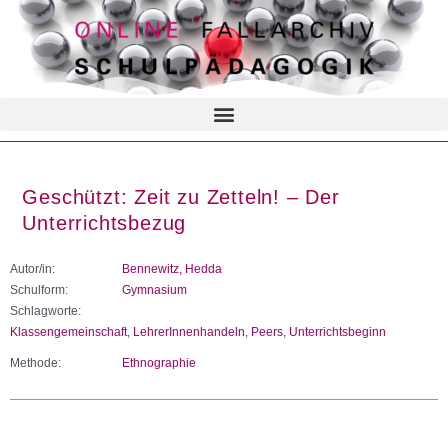
Geschützt: Zeit zu Zetteln! – Der
Unterrichtsbezug
Autor/in:
Bennewitz, Hedda
Schulform:
Gymnasium
Schlagworte:
Klassengemeinschaft
,
LehrerInnenhandeln
,
Peers
,
Unterrichtsbeginn
Methode:
Ethnographie