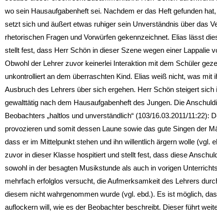
wo sein Hausaufgabenheft sei. Nachdem er das Heft gefunden hat, 
setzt sich und äußert etwas ruhiger sein Unverständnis über das V
rhetorischen Fragen und Vorwürfen gekennzeichnet. Elias lässt di
stellt fest, dass Herr Schön in dieser Szene wegen einer Lappalie vo
Obwohl der Lehrer zuvor keinerlei Interaktion mit dem Schüler gezei
unkontrolliert an dem überraschten Kind. Elias weiß nicht, was mit
Ausbruch des Lehrers über sich ergehen. Herr Schön steigert sich 
gewalttätig nach dem Hausaufgabenheft des Jungen. Die Anschuldi
Beobachters „haltlos und unverständlich“ (103/16.03.2011/11:22): De
provozieren und somit dessen Laune sowie das gute Singen der Mä
dass er im Mittelpunkt stehen und ihn willentlich ärgern wolle (vgl
zuvor in dieser Klasse hospitiert und stellt fest, dass diese Anschu
sowohl in der besagten Musikstunde als auch in vorigen Unterrichtsst
mehrfach erfolglos versucht, die Aufmerksamkeit des Lehrers durc
diesem nicht wahrgenommen wurde (vgl. ebd.). Es ist möglich, dass 
auflockern will, wie es der Beobachter beschreibt. Dieser führt wei