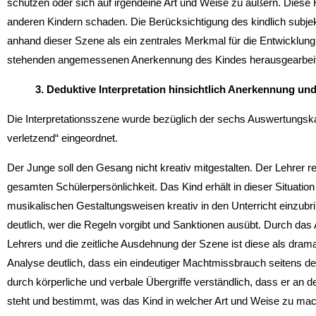
schützen oder sich auf irgendeine Art und Weise zu äußern. Dies
anderen Kindern schaden. Die Berücksichtigung des kindlich subjek
anhand dieser Szene als ein zentrales Merkmal für die Entwicklung 
stehenden angemessenen Anerkennung des Kindes herausgearbeit
3. Deduktive Interpretation hinsichtlich Anerkennung un
Die Interpretationsszene wurde bezüglich der sechs Auswertungsk
verletzend“ eingeordnet.
Der Junge soll den Gesang nicht kreativ mitgestalten. Der Lehrer r
gesamten Schülerpersönlichkeit. Das Kind erhält in dieser Situatio
musikalischen Gestaltungsweisen kreativ in den Unterricht einzubri
deutlich, wer die Regeln vorgibt und Sanktionen ausübt. Durch das 
Lehrers und die zeitliche Ausdehnung der Szene ist diese als dram
Analyse deutlich, dass ein eindeutiger Machtmissbrauch seitens de
durch körperliche und verbale Übergriffe verständlich, dass er an d
steht und bestimmt, was das Kind in welcher Art und Weise zu mache