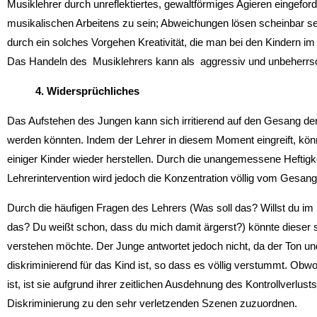
Musiklehrer durch unreflektiertes, gewaltförmiges Agieren eingeford
musikalischen Arbeitens zu sein; Abweichungen lösen scheinbar se
durch ein solches Vorgehen Kreativität, die man bei den Kindern im
Das Handeln des Musiklehrers kann als aggressiv und unbeherrsc
4. Widersprüchliches
Das Aufstehen des Jungen kann sich irritierend auf den Gesang d
werden könnten. Indem der Lehrer in diesem Moment eingreift, kön
einiger Kinder wieder herstellen. Durch die unangemessene Heftigke
Lehrerintervention wird jedoch die Konzentration völlig vom Gesan
Durch die häufigen Fragen des Lehrers (Was soll das? Willst du i
das? Du weißt schon, dass du mich damit ärgerst?) könnte dieser s
verstehen möchte. Der Junge antwortet jedoch nicht, da der Ton un
diskriminierend für das Kind ist, so dass es völlig verstummt. Obw
ist, ist sie aufgrund ihrer zeitlichen Ausdehnung des Kontrollverlus
Diskriminierung zu den sehr verletzenden Szenen zuzuordnen.