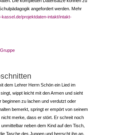
-Daten. Die kompletten Datensätze können zu
Schulpädagogik angefordert werden. Mehr
ni-kassel.de/projektdaten-intakt/intakt-
-Gruppe
bschnitten
t dem Lehrer Herrn Schön ein Lied im
 singt, wippt leicht mit den Armen und sieht
r beginnen zu lachen und verdutzt oder
halten bemerkt, springt er empört von seinem
 nicht merke, dass er stört. Er schreit noch
t unmittelbar neben dem Kind auf den Tisch,
ie Tasche des Jungen und herrscht ihn an,