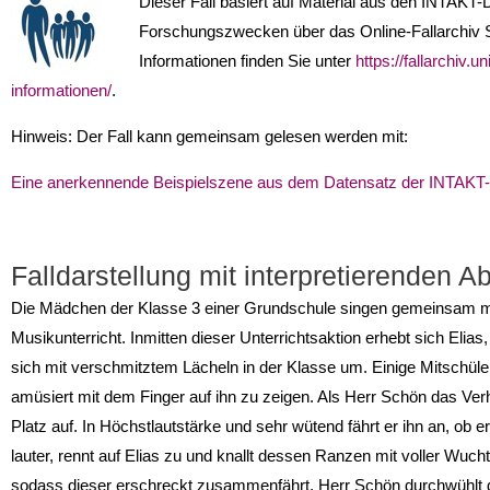
Dieser Fall basiert auf Material aus den INTAKT
Forschungszwecken über das Online-Fallarchiv 
Informationen finden Sie unter
https://fallarchiv.u
informationen/
.
Hinweis: Der Fall kann gemeinsam gelesen werden mit:
Eine anerkennende Beispielszene aus dem Datensatz der INTAKT
Falldarstellung mit interpretierenden A
Die Mädchen der Klasse 3 einer Grundschule singen gemeinsam mi
Musikunterricht. Inmitten dieser Unterrichtsaktion erhebt sich Elias,
sich mit verschmitztem Lächeln in der Klasse um. Einige Mitschüle
amüsiert mit dem Finger auf ihn zu zeigen. Als Herr Schön das Ver
Platz auf. In Höchstlautstärke und sehr wütend fährt er ihn an, ob er
lauter, rennt auf Elias zu und knallt dessen Ranzen mit voller Wuch
sodass dieser erschreckt zusammenfährt. Herr Schön durchwühlt d