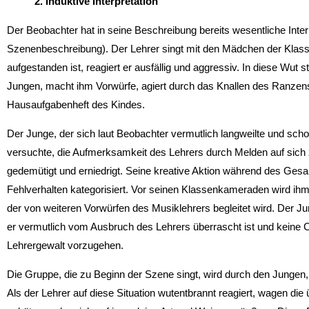
2. Induktive Interpretation
Der Beobachter hat in seine Beschreibung bereits wesentliche Inte
Szenenbeschreibung). Der Lehrer singt mit den Mädchen der Klasse
aufgestanden ist, reagiert er ausfällig und aggressiv. In diese Wut s
Jungen, macht ihm Vorwürfe, agiert durch das Knallen des Ranzens 
Hausaufgabenheft des Kindes.
Der Junge, der sich laut Beobachter vermutlich langweilte und sc
versuchte, die Aufmerksamkeit des Lehrers durch Melden auf sich z
gedemütigt und erniedrigt. Seine kreative Aktion während des Gesan
Fehlverhalten kategorisiert. Vor seinen Klassenkameraden wird ih
der von weiteren Vorwürfen des Musiklehrers begleitet wird. Der Ju
er vermutlich vom Ausbruch des Lehrers überrascht ist und keine 
Lehrergewalt vorzugehen.
Die Gruppe, die zu Beginn der Szene singt, wird durch den Jungen, 
Als der Lehrer auf diese Situation wutentbrannt reagiert, wagen die 