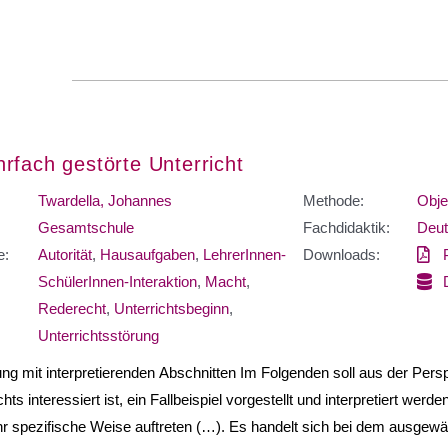
rfach gestörte Unterricht
Twardella, Johannes
Methode:
Obje
Gesamtschule
Fachdidaktik:
Deut
e:
Autorität
,
Hausaufgaben
,
LehrerInnen-
Downloads:
SchülerInnen-Interaktion
,
Macht
,
Rederecht
,
Unterrichtsbeginn
,
Unterrichtsstörung
lung mit interpretierenden Abschnitten Im Folgenden soll aus der Per
hts interessiert ist, ein Fallbeispiel vorgestellt und interpretiert wer
hr spezifische Weise auftreten (…). Es handelt sich bei dem ausgewä