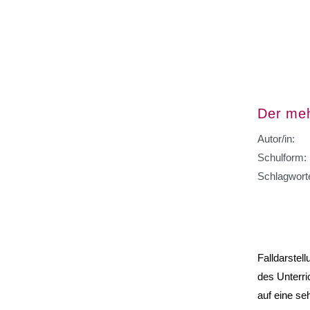
Der meh
Autor/in:
Schulform:
Schlagwort
Falldarstel
des Unterric
auf eine se