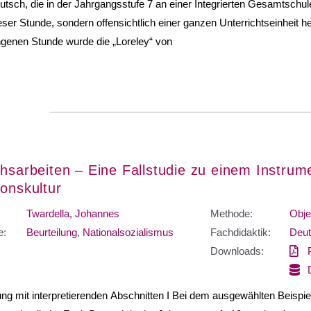
tsch, die in der Jahrgangsstufe 7 an einer Integrierten Gesamtsch
ieser Stunde, sondern offensichtlich einer ganzen Unterrichtseinheit he
genen Stunde wurde die „Loreley“ von
chsarbeiten – Eine Fallstudie zu einem Instrum
ionskultur
Twardella, Johannes
Methode:
Obje
e:
Beurteilung
,
Nationalsozialismus
Fachdidaktik:
Deut
Downloads:
lung mit interpretierenden Abschnitten I Bei dem ausgewählten Beispie