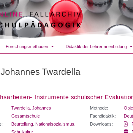
Forschungsmethoden
Didaktik der LehrerInnenbildung
:
Johannes Twardella
chsarbeiten- Instrumente schulischer Evaluatio
Twardella, Johannes
Methode:
Obje
Gesamtschule
Fachdidaktik:
Deut
e:
Beurteilung
,
Nationalsozialismus
,
Downloads:
Schulkultur