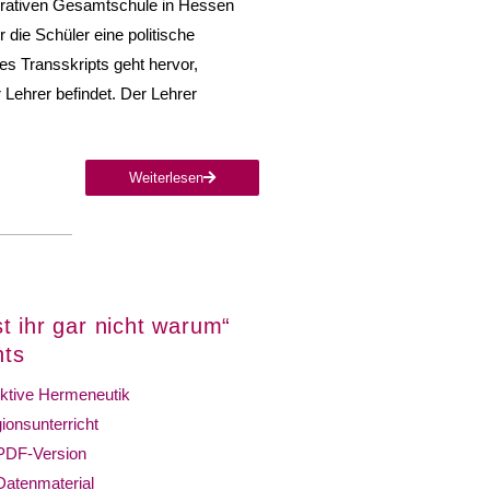
perativen Gesamtschule in Hessen
r die Schüler eine politische
es Transskripts geht hervor,
 Lehrer befindet. Der Lehrer
Weiterlesen
t ihr gar nicht warum“
hts
ktive Hermeneutik
gionsunterricht
PDF-Version
Datenmaterial