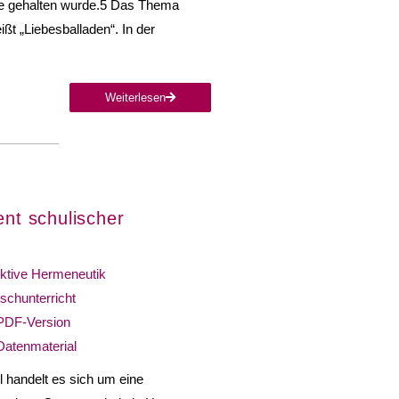
ule gehalten wurde.5 Das Thema
ißt „Liebesballaden“. In der
Weiterlesen
ent schulischer
ktive Hermeneutik
schunterricht
PDF-Version
Datenmaterial
l handelt es sich um eine