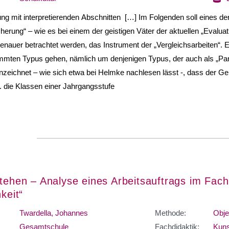
lung mit interpretierenden Abschnitten […] Im Folgenden soll eines de
cherung“ – wie es bei einem der geistigen Väter der aktuellen „Evalua
 genauer betrachtet werden, das Instrument der „Ver­gleichsarbeiten“. 
mmten Typus ge­hen, nämlich um denjenigen Typus, der auch als „Paral
zeichnet – wie sich etwa bei Helmke nachlesen lässt -, dass der Gel
 die Klassen einer Jahr­gangsstufe
stehen – Analyse eines Arbeitsauftrags im Fa
hkeit“
Twardella, Johannes
Methode:
Obje
Gesamtschule
Fachdidaktik:
Kuns