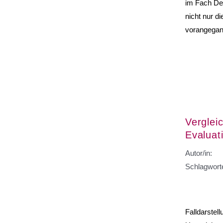
im Fach Deu
nicht nur d
vorangegan
Verglei
Evaluat
Autor/in:
Schlagwort
Falldarstel