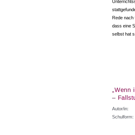
Unterrichts
stattgefunde
Rede nach v
dass eine S
selbst hat 
„Wenn i
– Falls
Autor/in:
Schulform: