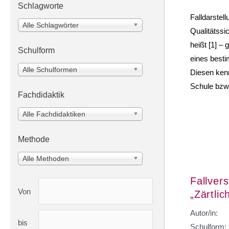
Schlagworte
Falldarstel
Alle Schlagwörter
Qualitätssi
heißt [1] –
Schulform
eines besti
Alle Schulformen
Diesen kenn
Schule bzw.
Fachdidaktik
Alle Fachdidaktiken
Methode
Alle Methoden
Fallver
Von
„Zärtlic
Autor/in:
bis
Schulform: