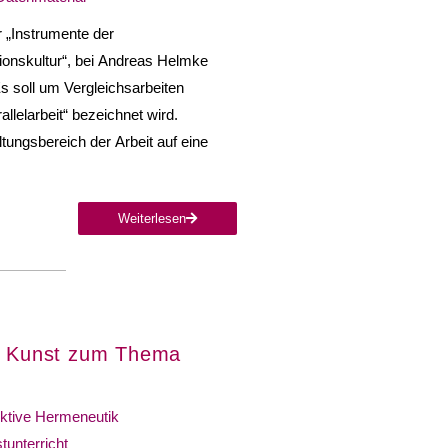
r „Instrumente der
tionskultur“, bei An­dreas Helmke
Es soll um Vergleichsarbeiten
lelarbeit“ bezeichnet wird.
tungsbereich der Arbeit auf eine
Weiterlesen
ch Kunst zum Thema
ktive Hermeneutik
tunterricht