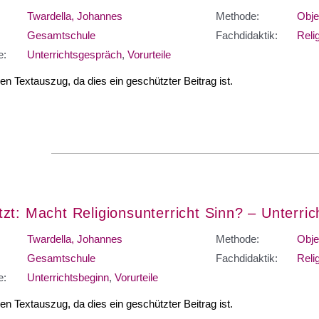
Twardella, Johannes
Methode:
Obje
Gesamtschule
Fachdidaktik:
Reli
e:
Unterrichtsgespräch
,
Vorurteile
nen Textauszug, da dies ein geschützter Beitrag ist.
zt: Macht Religionsunterricht Sinn? – Unterric
Twardella, Johannes
Methode:
Obje
Gesamtschule
Fachdidaktik:
Reli
e:
Unterrichtsbeginn
,
Vorurteile
nen Textauszug, da dies ein geschützter Beitrag ist.