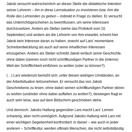
Jakob versucht wahrscheinlich an dieser Stelle die
didaktische Intention
seiner Lehrerin –
ihn in diese Lernsituation zu involvieren bzw. ihm die
Rolle des Lehrenden zu geben
– indirekt in Frage zu stellen. Er versucht
das Unterrichtsgeschehen zu beeinflussen, um seine Interessen
durchzusetzen. Anders als Stefan (siehe das Protokoll vom 10.
September) und anders als die Lehrerin von ihm erwartet, scheint hier
Jakob kein Interesse daran zu haben, sowohl auf Lars’ momentane
Schreibentwicklung als auch auf seine inhaltlichen Interessen
einzugehen. Anders als Stefan schreibt Jakob einfach
seine
Geschichte,
ohne dabei (s)einen noch nicht schriftkundigen Partner in die (interne)
Welt der Schriftlichkeit einführen zu wollen (oder zu können?).
(…) Lars wiederum bemüht sich, unter diesen widrigen Umständen, an
der Arbeitsituation teilzunehmen. Er versucht das von Jakob
Geschriebene zu lesen, ohne dabei seinen schriftkundigen Partner stören
zu wollen (und/oder ohne dabei auffallen zu wollen?), deswegen fragt er
auch sehr leise, was auf dem Bildschirm geschrieben stehe.
Und dennoch: Jakobs Haltung gegenüber Lars macht Lars’ Lernen
schwierig, aber nicht unmöglich. Aufgrund Jakobs Haltung wird Lars mit
einer wichtigen Gegebenheit konfrontiert: in dieser – wie auch in jeder
anderen – Schriftkultur, werden oftmals Menschen, die nicht selbstständig