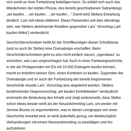
sich somit an ihrer Fortsetzung beteiligen kann. So erklärt sich auch das
Wiederholen der letzten Phrase, des bereits geschriebenen Satzanfangs:
„wir kaufen…, wir kaufen…, wir kaufen…“ Damit wird Stefans Erwartung
deutlich: Lars soll etwas diktieren. Etwas Passendes soll dies allerdings
sein, wie Stefans ablehnende Reaktion gegenüber Lars´ Vorschlag („wir
kaufen Afrika“) verdeutlicht.
Geschichtenschreiben heißt für die Schriftkundigen dieser Schulklasse
(und so auch für Stefan) eine Dramaturgie erschaffen. Beim
Geschichtenschreiben geht es also nicht einfach darum, „irgendwas“ zu
schreiben, wie Lars vorgeschlagen hat. Auch in einer Fantasiegeschichte,
in der die Protagonisten ein Eis mit 10.000 Eiskugeln kaufen können,
macht es trotzdem keinen Sinn, einen Kontinent zu kaufen. Zugunsten der
Dramaturgie und so auch der Fortsetzung der bereits begonnenen
Geschichte musste Lars´ Vorschlag also abgelehnt werden. Stefans
bestimmender Gegenvorschlag „wir kaufen Eintrittskarten“ verdeutlicht
einerseits die Bedeutung des Inhalts und zeigt andererseits, dass Stefan
schon etwas besser weiß als der Neuankömmling Lars, um wieder mit
Jerome Bruner zu argumentieren, was in dieser Lerngruppe von einer
Geschichte erwartet wird, er weiß jedenfalls genug, um diesbezüglich
Verhandlungen mit einem Neunankömmling zu bewältigen und ihn
aufzuklären: