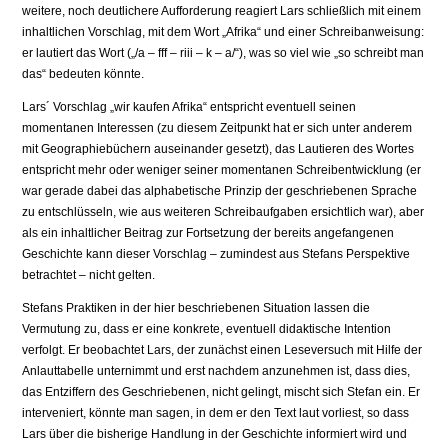
weitere, noch deutlichere Aufforderung reagiert Lars schließlich mit einem
inhaltlichen Vorschlag, mit dem Wort „Afrika“ und einer Schreibanweisung:
er lautiert das Wort („/a – fff – riii – k – a/“), was so viel wie „so schreibt man
das“ bedeuten könnte.
Lars´ Vorschlag „wir kaufen Afrika“ entspricht eventuell seinen
momentanen Interessen (zu diesem Zeitpunkt hat er sich unter anderem
mit Geographiebüchern auseinander gesetzt), das Lautieren des Wortes
entspricht mehr oder weniger seiner momentanen Schreibentwicklung (er
war gerade dabei das alphabetische Prinzip der geschriebenen Sprache
zu entschlüsseln, wie aus weiteren Schreibaufgaben ersichtlich war), aber
als ein inhaltlicher Beitrag zur Fortsetzung der bereits angefangenen
Geschichte kann dieser Vorschlag – zumindest aus Stefans Perspektive
betrachtet – nicht gelten.
Stefans Praktiken in der hier beschriebenen Situation lassen die
Vermutung zu, dass er eine konkrete, eventuell didaktische Intention
verfolgt. Er beobachtet Lars, der zunächst einen Leseversuch mit Hilfe der
Anlauttabelle unternimmt und erst nachdem anzunehmen ist, dass dies,
das Entziffern des Geschriebenen, nicht gelingt, mischt sich Stefan ein. Er
interveniert, könnte man sagen, in dem er den Text laut vorliest, so dass
Lars über die bisherige Handlung in der Geschichte informiert wird und