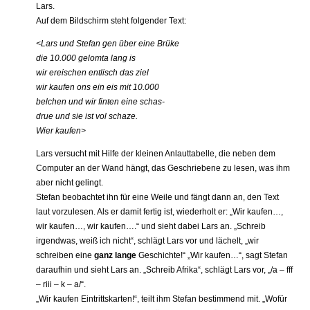
Lars.
Auf dem Bildschirm steht folgender Text:
<Lars und Stefan gen über eine Brüke
die 10.000 gelomta lang is
wir ereischen entlisch das ziel
wir kaufen ons ein eis mit 10.000
belchen und wir finten eine schas-
drue und sie ist vol schaze.
Wier kaufen>
Lars versucht mit Hilfe der kleinen Anlauttabelle, die neben dem
Computer an der Wand hängt, das Geschriebene zu lesen, was ihm
aber nicht gelingt.
Stefan beobachtet ihn für eine Weile und fängt dann an, den Text
laut vorzulesen. Als er damit fertig ist, wiederholt er: „Wir kaufen…,
wir kaufen…, wir kaufen….“ und sieht dabei Lars an. „Schreib
irgendwas, weiß ich nicht“, schlägt Lars vor und lächelt, „wir
schreiben eine
ganz lange
Geschichte!“ „Wir kaufen…“, sagt Stefan
daraufhin und sieht Lars an. „Schreib Afrika“, schlägt Lars vor, „/a – fff
– riii – k – a/“.
„Wir kaufen Eintrittskarten!“, teilt ihm Stefan bestimmend mit. „Wofür