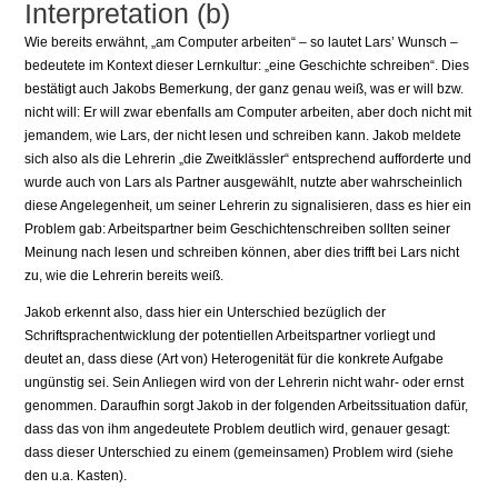
Interpretation (b)
Wie bereits erwähnt, „am Computer arbeiten“ – so lautet Lars’ Wunsch –
bedeutete im Kontext dieser Lernkultur: „eine Geschichte schreiben“. Dies
bestätigt auch Jakobs Bemerkung, der ganz genau weiß, was er will bzw.
nicht will: Er will zwar ebenfalls am Computer arbeiten, aber doch nicht mit
jemandem, wie Lars, der nicht lesen und schreiben kann. Jakob meldete
sich also als die Lehrerin „die Zweitklässler“ entsprechend aufforderte und
wurde auch von Lars als Partner ausgewählt, nutzte aber wahrscheinlich
diese Angelegenheit, um seiner Lehrerin zu signalisieren, dass es hier ein
Problem gab: Arbeitspartner beim Geschichtenschreiben sollten seiner
Meinung nach lesen und schreiben können, aber dies trifft bei Lars nicht
zu, wie die Lehrerin bereits weiß.
Jakob erkennt also, dass hier ein Unterschied bezüglich der
Schriftsprachentwicklung der potentiellen Arbeitspartner vorliegt und
deutet an, dass diese (Art von) Heterogenität für die konkrete Aufgabe
ungünstig sei. Sein Anliegen wird von der Lehrerin nicht wahr- oder ernst
genommen. Daraufhin sorgt Jakob in der folgenden Arbeitssituation dafür,
dass das von ihm angedeutete Problem deutlich wird, genauer gesagt:
dass dieser Unterschied zu einem (gemeinsamen) Problem wird (siehe
den u.a. Kasten).