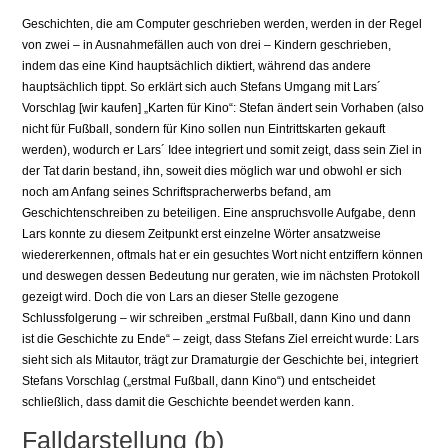
Geschichten, die am Computer geschrieben werden, werden in der Regel
von zwei – in Ausnahmefällen auch von drei – Kindern geschrieben,
indem das eine Kind hauptsächlich diktiert, während das andere
hauptsächlich tippt. So erklärt sich auch Stefans Umgang mit Lars´
Vorschlag [wir kaufen] „Karten für Kino“: Stefan ändert sein Vorhaben (also
nicht für Fußball, sondern für Kino sollen nun Eintrittskarten gekauft
werden), wodurch er Lars´ Idee integriert und somit zeigt, dass sein Ziel in
der Tat darin bestand, ihn, soweit dies möglich war und obwohl er sich
noch am Anfang seines Schriftspracherwerbs befand, am
Geschichtenschreiben zu beteiligen. Eine anspruchsvolle Aufgabe, denn
Lars konnte zu diesem Zeitpunkt erst einzelne Wörter ansatzweise
wiedererkennen, oftmals hat er ein gesuchtes Wort nicht entziffern können
und deswegen dessen Bedeutung nur geraten, wie im nächsten Protokoll
gezeigt wird. Doch die von Lars an dieser Stelle gezogene
Schlussfolgerung – wir schreiben „erstmal Fußball, dann Kino und dann
ist die Geschichte zu Ende“ – zeigt, dass Stefans Ziel erreicht wurde: Lars
sieht sich als Mitautor, trägt zur Dramaturgie der Geschichte bei, integriert
Stefans Vorschlag („erstmal Fußball, dann Kino“) und entscheidet
schließlich, dass damit die Geschichte beendet werden kann.
Falldarstellung (b)