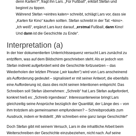
denn Karten?“, fragt ihn Lars. „Für Fußball“, erklärt Stefan und
beginnt zu tippen.
Während Stefan <eintres katen> schreibt, schlägt Lars vor, dass sie
„Karten für Kino“ kaufen sollten. Stefan schreibt in der Tat: <kino>.
„Ich weiß“, ergänzt Lars kurz darauf, „
erstmal
Fußball,
dann
Kino!
Und
dann
ist die Geschichte zu Ende“.
Interpretation (a)
In der hier dokumentierten Unterrichtssequenz versucht Lars zunächst zu
entziffern, was auf dem Bildschirm geschrieben steht. Als er jedoch von
Stefan indirekt aufgefordert wird die Geschichte fortzusetzen – das
Wiederholen der letzten Phrase („wir kaufen“) wird von Lars anscheinend
als Aufforderung gedeutet – signalisiert er mit seiner Antwort, die ebenfalls
eine Aufforderung ist, dass dies nicht seinen Intentionen entspricht. Das
Schreiben soll Stefan übernehmen: „Schreib“ hat Lars Stefan aufgefordert,
konkret hieß es: „Schreib irgendwas“. Interessanterweise bringt Lars
gleichzeitig seine Ansprüche bezüglich der Quantität, der Länge des – von
ihm trotzdem als gemeinsamen empfundenen? – Schreibprodukts zum
Ausdruck, indem er feststellt: „Wir schreiben eine ganz lange Geschichte!“
Doch Stefan gibt mit seinem Versuch, Lars in die inhaltliche Arbeit beim
Weiterschreiben der Geschichte einzubeziehen, nicht nach. Auf seine