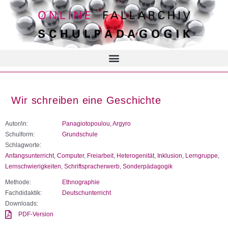
Wir schreiben eine Geschichte
Autor/in:
Panagiotopoulou, Argyro
Schulform:
Grundschule
Schlagworte:
Anfangsunterricht
,
Computer
,
Freiarbeit
,
Heterogenität
,
Inklusion
,
Lerngruppe
,
Lernschwierigkeiten
,
Schriftspracherwerb
,
Sonderpädagogik
Methode:
Ethnographie
Fachdidaktik:
Deutschunterricht
Downloads:
PDF-Version