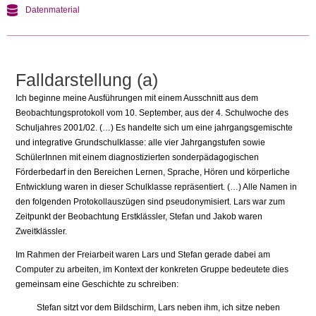
Datenmaterial
Falldarstellung (a)
Ich beginne meine Ausführungen mit einem Ausschnitt aus dem
Beobachtungsprotokoll vom 10. September, aus der 4. Schulwoche des
Schuljahres 2001/02. (…) Es handelte sich um eine jahrgangsgemischte
und integrative Grundschulklasse: alle vier Jahrgangstufen sowie
SchülerInnen mit einem diagnostizierten sonderpädagogischen
Förderbedarf in den Bereichen Lernen, Sprache, Hören und körperliche
Entwicklung waren in dieser Schulklasse repräsentiert. (…) Alle Namen in
den folgenden Protokollauszügen sind pseudonymisiert. Lars war zum
Zeitpunkt der Beobachtung Erstklässler, Stefan und Jakob waren
Zweitklässler.
Im Rahmen der Freiarbeit waren Lars und Stefan gerade dabei am
Computer zu arbeiten, im Kontext der konkreten Gruppe bedeutete dies
gemeinsam eine Geschichte zu schreiben:
Stefan sitzt vor dem Bildschirm, Lars neben ihm, ich sitze neben