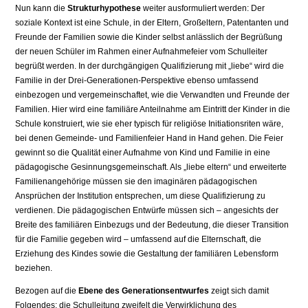
Nun kann die
Strukturhypothese
weiter ausformuliert werden: Der
soziale Kontext ist eine Schule, in der Eltern, Großeltern, Patentanten und
Freunde der Familien sowie die Kinder selbst anlässlich der Begrüßung
der neuen Schüler im Rahmen einer Aufnahmefeier vom Schulleiter
begrüßt werden. In der durchgängigen Qualifizierung mit „liebe“ wird die
Familie in der Drei-Generationen-Perspektive ebenso umfassend
einbezogen und vergemeinschaftet, wie die Verwandten und Freunde der
Familien. Hier wird eine familiäre Anteilnahme am Eintritt der Kinder in die
Schule konstruiert, wie sie eher typisch für religiöse Initiationsriten wäre,
bei denen Gemeinde- und Familienfeier Hand in Hand gehen. Die Feier
gewinnt so die Qualität einer Aufnahme von Kind und Familie in eine
pädagogische Gesinnungsgemeinschaft. Als „liebe eltern“ und erweiterte
Familienangehörige müssen sie den imaginären pädagogischen
Ansprüchen der Institution entsprechen, um diese Qualifizierung zu
verdienen. Die pädagogischen Entwürfe müssen sich – angesichts der
Breite des familiären Einbezugs und der Bedeutung, die dieser Transition
für die Familie gegeben wird – umfassend auf die Elternschaft, die
Erziehung des Kindes sowie die Gestaltung der familiären Lebensform
beziehen.
Bezogen auf die
Ebene des Generationsentwurfes
zeigt sich damit
Folgendes: die Schulleitung zweifelt die Verwirklichung des