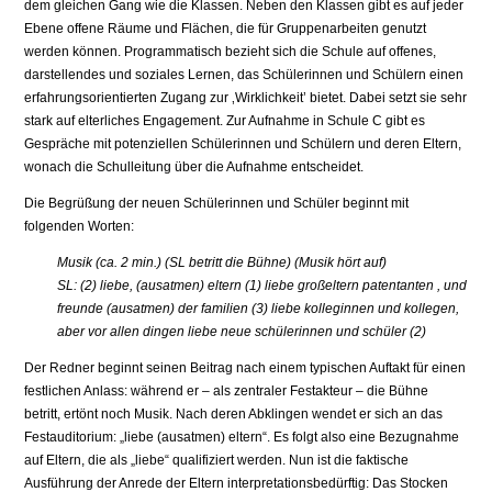
dem gleichen Gang wie die Klassen. Neben den Klassen gibt es auf jeder
Ebene offene Räume und Flächen, die für Gruppenarbeiten genutzt
werden können. Programmatisch bezieht sich die Schule auf offenes,
darstellendes und soziales Lernen, das Schülerinnen und Schülern einen
erfahrungsorientierten Zugang zur ‚Wirklichkeit’ bietet. Dabei setzt sie sehr
stark auf elterliches Engagement. Zur Aufnahme in Schule C gibt es
Gespräche mit potenziellen Schülerinnen und Schülern und deren Eltern,
wonach die Schulleitung über die Aufnahme entscheidet.
Die Begrüßung der neuen Schülerinnen und Schüler beginnt mit
folgenden Worten:
Musik (ca. 2 min.) (SL betritt die Bühne) (Musik hört auf)
SL: (2) liebe, (ausatmen) eltern (1) liebe großeltern patentanten , und
freunde (ausatmen) der familien (3) liebe kolleginnen und kollegen,
aber vor allen dingen liebe neue schülerinnen und schüler (2)
Der Redner beginnt seinen Beitrag nach einem typischen Auftakt für einen
festlichen Anlass: während er – als zentraler Festakteur – die Bühne
betritt, ertönt noch Musik. Nach deren Abklingen wendet er sich an das
Festauditorium: „liebe (ausatmen) eltern“. Es folgt also eine Bezugnahme
auf Eltern, die als „liebe“ qualifiziert werden. Nun ist die faktische
Ausführung der Anrede der Eltern interpretationsbedürftig: Das Stocken