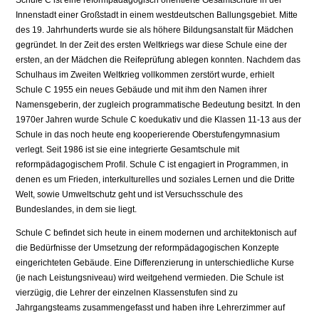
Schule C ist eine reformpädagogisch orientierte Gesamtschule in der
Innenstadt einer Großstadt in einem westdeutschen Ballungsgebiet. Mitte
des 19. Jahrhunderts wurde sie als höhere Bildungsanstalt für Mädchen
gegründet. In der Zeit des ersten Weltkriegs war diese Schule eine der
ersten, an der Mädchen die Reifeprüfung ablegen konnten. Nachdem das
Schulhaus im Zweiten Weltkrieg vollkommen zerstört wurde, erhielt
Schule C 1955 ein neues Gebäude und mit ihm den Namen ihrer
Namensgeberin, der zugleich programmatische Bedeutung besitzt. In den
1970er Jahren wurde Schule C koedukativ und die Klassen 11-13 aus der
Schule in das noch heute eng kooperierende Oberstufengymnasium
verlegt. Seit 1986 ist sie eine integrierte Gesamtschule mit
reformpädagogischem Profil. Schule C ist engagiert in Programmen, in
denen es um Frieden, interkulturelles und soziales Lernen und die Dritte
Welt, sowie Umweltschutz geht und ist Versuchsschule des
Bundeslandes, in dem sie liegt.
Schule C befindet sich heute in einem modernen und architektonisch auf
die Bedürfnisse der Umsetzung der reformpädagogischen Konzepte
eingerichteten Gebäude. Eine Differenzierung in unterschiedliche Kurse
(je nach Leistungsniveau) wird weitgehend vermieden. Die Schule ist
vierzügig, die Lehrer der einzelnen Klassenstufen sind zu
Jahrgangsteams zusammengefasst und haben ihre Lehrerzimmer auf