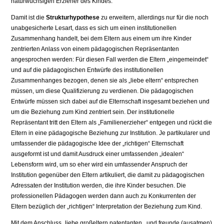
naturwüchsigen Erzieher des Kindes.
Damit ist die
Strukturhypothese
zu erweitern, allerdings nur für die noch
unabgesicherte Lesart, dass es sich um einen institutionellen
Zusammenhang handelt, bei dem Eltern aus einem um ihre Kinder
zentrierten Anlass von einem pädagogischen Repräsentanten
angesprochen werden: Für diesen Fall werden die Eltern „eingemeindet“
und auf die pädagogischen Entwürfe des institutionellen
Zusammenhanges bezogen, denen sie als „liebe eltern“ entsprechen
müssen, um diese Qualifizierung zu verdienen. Die pädagogischen
Entwürfe müssen sich dabei auf die Elternschaft insgesamt beziehen und
um die Beziehung zum Kind zentriert sein. Der institutionelle
Repräsentant tritt den Eltern als „Familienerzieher“ entgegen und rückt die
Eltern in eine pädagogische Beziehung zur Institution. Je partikularer und
umfassender die pädagogische Idee der „richtigen“ Elternschaft
ausgeformt ist und damit Ausdruck einer umfassenden „idealen“
Lebensform wird, um so eher wird ein umfassender Anspruch der
Institution gegenüber den Eltern artikuliert, die damit zu pädagogischen
Adressaten der Institution werden, die ihre Kinder besuchen. Die
professionellen Pädagogen werden dann auch zu Konkurrenten der
Eltern bezüglich der „richtigen“ Interpretation der Beziehung zum Kind.
Mit dem Anschluss „liebe großeltern patentanten , und freunde (ausatmen)