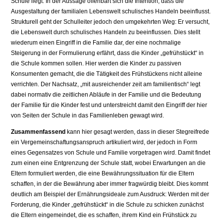
Schule liegt. In der Aussage offenbart sich die Intention, dass die
Ausgestaltung der familialen Lebenswelt schulisches Handeln beeinflusst.
Strukturell geht der Schulleiter jedoch den umgekehrten Weg: Er versucht,
die Lebenswelt durch schulisches Handeln zu beeinflussen. Dies stellt
wiederum einen Eingriff in die Familie dar, der eine nochmalige
Steigerung in der Formulierung erfährt, dass die Kinder „gefrühstückt“ in
die Schule kommen sollen. Hier werden die Kinder zu passiven
Konsumenten gemacht, die die Tätigkeit des Frühstückens nicht alleine
verrichten. Der Nachsatz, „mit ausreichender zeit am familientisch“ legt
dabei normativ die zeitlichen Abläufe in der Familie und die Bedeutung
der Familie für die Kinder fest und unterstreicht damit den Eingriff der hier
von Seiten der Schule in das Familienleben gewagt wird.
Zusammenfassend
kann hier gesagt werden, dass in dieser Stegreifrede
ein Vergemeinschaftungsanspruch artikuliert wird, der jedoch in Form
eines Gegensatzes von Schule und Familie vorgetragen wird. Damit findet
zum einen eine Entgrenzung der Schule statt, wobei Erwartungen an die
Eltern formuliert werden, die eine Bewährungssituation für die Eltern
schaffen, in der die Bewährung aber immer fragwürdig bleibt. Dies kommt
deutlich am Beispiel der Ernährungsideale zum Ausdruck: Werden mit der
Forderung, die Kinder „gefrühstückt“ in die Schule zu schicken zunächst
die Eltern eingemeindet, die es schaffen, ihrem Kind ein Frühstück zu