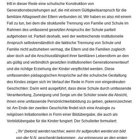
tritt in dieser Rede eine schulische Konstruktion von
Generationsbeziehungen auf, die mit einem Gültigkeitsanspruch für die
familiäre Alltagswelt der Eltern verbunden ist. Wir haben es also mit einem
Fall zu tun, bei dem die strukturelle Trennung von Familie und Schule im
Rahmen des umfassend gesetzten Anspruchs der Schule partiell
aufgehoben ist. Partiell deshalb, weil der weitreichende institutionelle
Anspruch selbstverständlich die faktische Trennung von Schule und
Familie nicht aufzuheben vermag, die Eltern und die Familien zugleich
aber doch auf die Anschlussfähigkeit ihrer familiären Lebensform an den
als gültig und verbindlich gesetzten institutionellen Generationenentwurf
und die richtige Erziehung der Kinder verpflichtet werden. Diese
umfassenden pädagogischen Ansprüche auf die schulische Gestaltung
des Kindes zeigen sich im Verlauf der Rede in Form von eingestreuten
Geschichten: Darin wird ausgeführt, dass diese Schule durch umfassende
Verantwortung, Zuneigung und Sorge um die Schüler sowie die Absicht,
ihnen eine umfassende Persönlichkeitsbildung zu geben, gekennzeichnet
ist. Am Ende der zweiten Geschichte findet sich eine Analogie zu
religiösen Initiationsriten in Form einer Bildübergabe, die auch als
Vorbildübergabe für die Kinder fungiert. Der Schulleiter formuliert:
„’ihr’ (betont) werdet nachher, wenn ihr aufgerufen werdet ein bild
von der N.N. geschenkt bekommen , zur erinnerung an den ersten