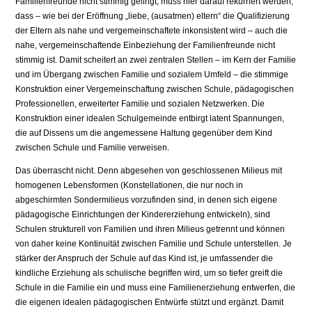
Familienfreunde nicht stimmig gelingt, muss hier darauf rekurriert werden,
dass – wie bei der Eröffnung „liebe, (ausatmen) eltern“ die Qualifizierung
der Eltern als nahe und vergemeinschaftete inkonsistent wird – auch die
nahe, vergemeinschaftende Einbeziehung der Familienfreunde nicht
stimmig ist. Damit scheitert an zwei zentralen Stellen – im Kern der Familie
und im Übergang zwischen Familie und sozialem Umfeld – die stimmige
Konstruktion einer Vergemeinschaftung zwischen Schule, pädagogischen
Professionellen, erweiterter Familie und sozialen Netzwerken. Die
Konstruktion einer idealen Schulgemeinde entbirgt latent Spannungen,
die auf Dissens um die angemessene Haltung gegenüber dem Kind
zwischen Schule und Familie verweisen.
Das überrascht nicht. Denn abgesehen von geschlossenen Milieus mit
homogenen Lebensformen (Konstellationen, die nur noch in
abgeschirmten Sondermilieus vorzufinden sind, in denen sich eigene
pädagogische Einrichtungen der Kindererziehung entwickeln), sind
Schulen strukturell von Familien und ihren Milieus getrennt und können
von daher keine Kontinuität zwischen Familie und Schule unterstellen. Je
stärker der Anspruch der Schule auf das Kind ist, je umfassender die
kindliche Erziehung als schulische begriffen wird, um so tiefer greift die
Schule in die Familie ein und muss eine Familienerziehung entwerfen, die
die eigenen idealen pädagogischen Entwürfe stützt und ergänzt. Damit