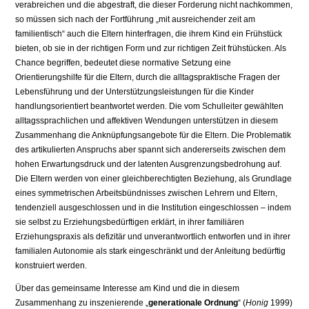
verabreichen und die abgestraft, die dieser Forderung nicht nachkommen,
so müssen sich nach der Fortführung „mit ausreichender zeit am
familientisch“ auch die Eltern hinterfragen, die ihrem Kind ein Frühstück
bieten, ob sie in der richtigen Form und zur richtigen Zeit frühstücken. Als
Chance begriffen, bedeutet diese normative Setzung eine
Orientierungshilfe für die Eltern, durch die alltagspraktische Fragen der
Lebensführung und der Unterstützungsleistungen für die Kinder
handlungsorientiert beantwortet werden. Die vom Schulleiter gewählten
alltagssprachlichen und affektiven Wendungen unterstützen in diesem
Zusammenhang die Anknüpfungsangebote für die Eltern. Die Problematik
des artikulierten Anspruchs aber spannt sich andererseits zwischen dem
hohen Erwartungsdruck und der latenten Ausgrenzungsbedrohung auf.
Die Eltern werden von einer gleichberechtigten Beziehung, als Grundlage
eines symmetrischen Arbeitsbündnisses zwischen Lehrern und Eltern,
tendenziell ausgeschlossen und in die Institution eingeschlossen – indem
sie selbst zu Erziehungsbedürftigen erklärt, in ihrer familiären
Erziehungspraxis als defizitär und unverantwortlich entworfen und in ihrer
familialen Autonomie als stark eingeschränkt und der Anleitung bedürftig
konstruiert werden.
Über das gemeinsame Interesse am Kind und die in diesem
Zusammenhang zu inszenierende „
generationale Ordnung
“ (
Honig
1999)