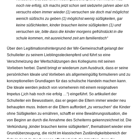
noch nie erfolg, ich machs jetzt schon seit siebzehn jahren aber ich
versuchs eben immer wieder (1) versuchen sie doch mal möglichst
wenich süßischs zu geben (1) möglichst wenig süßigkeiten, gar
keine süßichkeiten, kinder brauchen keine süßigkeiten (1) und
versuchen sie, bitte dass die kinder morgens gefrühstückt in die
schule kommen, mit ausreichend zeit am familientisch“
Über den Legitimationshintergrund der Wir-Gemeinschaft gelangt der
Schulleiter zu seinem Lieblingssteckenpferd und führt so eine
Verschmelzung der Wertschätzungen des Kollegiums mit seinen
Vorlieben herbei. Damit bringt er wiederum zum Ausdruck, dass er seine
persönlichen Ideale und Vorlieben als allgemeingültig formulieren und zu
konzeptionellen Grundlagen für das schulische Handeln machen kann.
Die Ideale werden jedoch von vorneherein mit einem resignativen
Impetus („ich hab noch nie erfolg …“) eingeführt. So artikuliert der
Schulleiter ein Bewusstsein, das er gegen die Eltern immer wieder neu
behaupten muss. Indem er die Eltern auffordert „zu versuchen“ die Kinder
ohne Süßigkeiten zu ernähren, schafft er eine Bewährungssituation, die
von Beginn an durch die Annahme des Scheiterns gekennzeichnet ist. Die
Verkündung „kinder brauchen keine süßigkeiten“, thematisiert wieder eine
Grundüberzeugung, die nicht im klassischen Zuständigkeitsbereich der