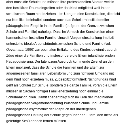
aber muss die Schule und müssen ihre professionellen Akteure weit in
den familiären Raum eingreifen oder das Kind möglichst weit in den
schulischen Raum hineinziehen – im Übrigen eine Konstellation, die nicht
nur Konflikte beinhaltet, sondern auch das Scheitern institutioneller
pädagogischer Eingriffe in die Familie (aufgrund der Grenze zwischen
Schule und Familie) nahelegt. Dass im Versuch der Konstruktion einer
harmonischen Institution-Familie-Umwelt-Vergemeinschaftung implizit
unterstellte ideale Arbeitsbündnis zwischen Schule und Familie (vgl.
Oevermann
1996) zur optimalen Entfaltung des Kindes gewinnt dadurch
Züge einer die Familien und insbesondere die Eltern infantilisierenden
Pädagogisierung. Der latent zum Ausdruck kommende Zweifel an den
Eltern impliziert, dass die Schule die Familien und die Eltern zur
angemessenen familiären Lebensform und zum richtigen Umgang mit
dem Kind noch erziehen muss. Zugespitzt formuliert: Nicht nur das Kind
geht als Schüler zur Schule, sondern die ganze Familie, voran die Eltern,
müssen in Sachen richtiger Familienerziehung noch einmal die
Schulbank drücken. Damit aber entbirgt sich im Kern der imaginierten
pädagogischen Vergemeinschaftung zwischen Schule und Familie
pädagogische Asymmetrie: der Anspruch der überlegenen
pädagogischen Haltung der Schule gegenüber den Eltern, den diese als
gelehrige Schüler noch lernen müssen.