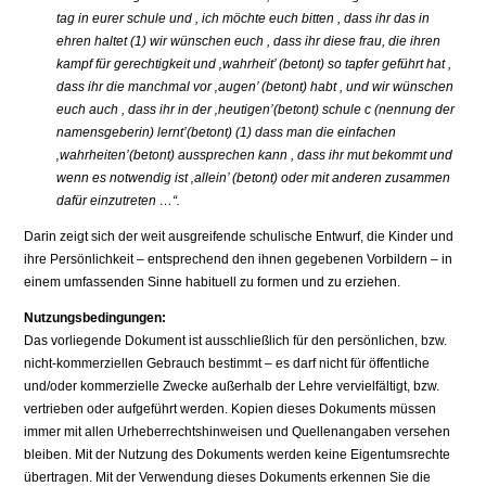
tag in eurer schule und , ich möchte euch bitten , dass ihr das in
ehren haltet (1) wir wünschen euch , dass ihr diese frau, die ihren
kampf für gerechtigkeit und ‚wahrheit’ (betont) so tapfer geführt hat ,
dass ihr die manchmal vor ‚augen’ (betont) habt , und wir wünschen
euch auch , dass ihr in der ‚heutigen’(betont) schule c (nennung der
namensgeberin) lernt’(betont) (1) dass man die einfachen
‚wahrheiten’(betont) aussprechen kann , dass ihr mut bekommt und
wenn es notwendig ist ‚allein’ (betont) oder mit anderen zusammen
dafür einzutreten …“.
Darin zeigt sich der weit ausgreifende schulische Entwurf, die Kinder und
ihre Persönlichkeit – entsprechend den ihnen gegebenen Vorbildern – in
einem umfassenden Sinne habituell zu formen und zu erziehen.
Nutzungsbedingungen:
Das vorliegende Dokument ist ausschließlich für den persönlichen, bzw.
nicht-kommerziellen Gebrauch bestimmt – es darf nicht für öffentliche
und/oder kommerzielle Zwecke außerhalb der Lehre vervielfältigt, bzw.
vertrieben oder aufgeführt werden. Kopien dieses Dokuments müssen
immer mit allen Urheberrechtshinweisen und Quellenangaben versehen
bleiben. Mit der Nutzung des Dokuments werden keine Eigentumsrechte
übertragen. Mit der Verwendung dieses Dokuments erkennen Sie die