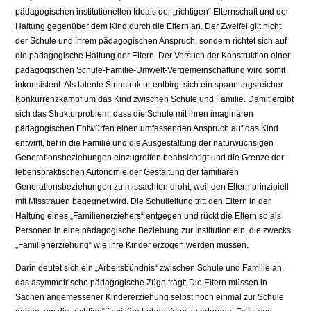
pädagogischen institutionellen Ideals der „richtigen“ Elternschaft und der
Haltung gegenüber dem Kind durch die Eltern an. Der Zweifel gilt nicht
der Schule und ihrem pädagogischen Anspruch, sondern richtet sich auf
die pädagogische Haltung der Eltern. Der Versuch der Konstruktion einer
pädagogischen Schule-Familie-Umwelt-Vergemeinschaftung wird somit
inkonsistent. Als latente Sinnstruktur entbirgt sich ein spannungsreicher
Konkurrenzkampf um das Kind zwischen Schule und Familie. Damit ergibt
sich das Strukturproblem, dass die Schule mit ihren imaginären
pädagogischen Entwürfen einen umfassenden Anspruch auf das Kind
entwirft, tief in die Familie und die Ausgestaltung der naturwüchsigen
Generationsbeziehungen einzugreifen beabsichtigt und die Grenze der
lebenspraktischen Autonomie der Gestaltung der familiären
Generationsbeziehungen zu missachten droht, weil den Eltern prinzipiell
mit Misstrauen begegnet wird. Die Schulleitung tritt den Eltern in der
Haltung eines „Familienerziehers“ entgegen und rückt die Eltern so als
Personen in eine pädagogische Beziehung zur Institution ein, die zwecks
„Familienerziehung“ wie ihre Kinder erzogen werden müssen.
Darin deutet sich ein „Arbeitsbündnis“ zwischen Schule und Familie an,
das asymmetrische pädagogische Züge trägt: Die Eltern müssen in
Sachen angemessener Kindererziehung selbst noch einmal zur Schule