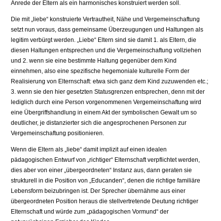
Anrede der Eltern als ein harmonisches konstruiert werden soll.
Die mit „liebe“ konstruierte Vertrautheit, Nähe und Vergemeinschaftung
setzt nun voraus, dass gemeinsame Überzeugungen und Haltungen als
legitim verbürgt werden. „Liebe“ Eltern sind sie damit 1. als Eltern, die
diesen Haltungen entsprechen und die Vergemeinschaftung vollziehen
und 2. wenn sie eine bestimmte Haltung gegenüber dem Kind
einnehmen, also eine spezifische hegemoniale kulturelle Form der
Realisierung von Elternschaft: etwa sich ganz dem Kind zuzuwenden etc.;
3. wenn sie den hier gesetzten Statusgrenzen entsprechen, denn mit der
lediglich durch eine Person vorgenommenen Vergemeinschaftung wird
eine Übergriffshandlung in einem Akt der symbolischen Gewalt um so
deutlicher, je distanzierter sich die angesprochenen Personen zur
Vergemeinschaftung positionieren.
Wenn die Eltern als „liebe“ damit implizit auf einen idealen
pädagogischen Entwurf von „richtiger“ Elternschaft verpflichtet werden,
dies aber von einer „übergeordneten“ Instanz aus, dann geraten sie
strukturell in die Position von „Educanden“, denen die richtige familiäre
Lebensform beizubringen ist. Der Sprecher übernähme aus einer
übergeordneten Position heraus die stellvertretende Deutung richtiger
Elternschaft und würde zum „pädagogischen Vormund“ der