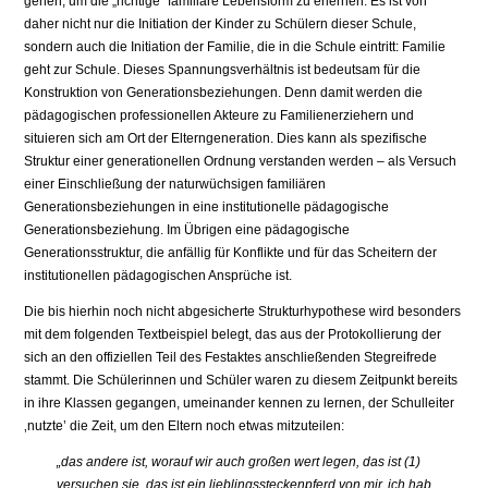
gehen, um die „richtige“ familiäre Lebensform zu erlernen. Es ist von
daher nicht nur die Initiation der Kinder zu Schülern dieser Schule,
sondern auch die Initiation der Familie, die in die Schule eintritt: Familie
geht zur Schule. Dieses Spannungsverhältnis ist bedeutsam für die
Konstruktion von Generationsbeziehungen. Denn damit werden die
pädagogischen professionellen Akteure zu Familienerziehern und
situieren sich am Ort der Elterngeneration. Dies kann als spezifische
Struktur einer generationellen Ordnung verstanden werden – als Versuch
einer Einschließung der naturwüchsigen familiären
Generationsbeziehungen in eine institutionelle pädagogische
Generationsbeziehung. Im Übrigen eine pädagogische
Generationsstruktur, die anfällig für Konflikte und für das Scheitern der
institutionellen pädagogischen Ansprüche ist.
Die bis hierhin noch nicht abgesicherte Strukturhypothese wird besonders
mit dem folgenden Textbeispiel belegt, das aus der Protokollierung der
sich an den offiziellen Teil des Festaktes anschließenden Stegreifrede
stammt. Die Schülerinnen und Schüler waren zu diesem Zeitpunkt bereits
in ihre Klassen gegangen, umeinander kennen zu lernen, der Schulleiter
‚nutzte’ die Zeit, um den Eltern noch etwas mitzuteilen:
„das andere ist, worauf wir auch großen wert legen, das ist (1)
versuchen sie, das ist ein lieblingssteckenpferd von mir, ich hab