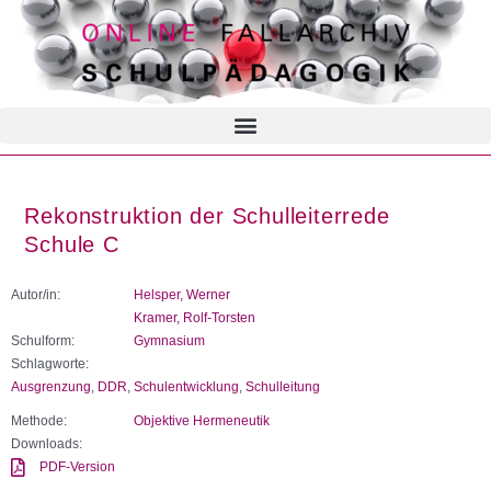
Rekonstruktion der Schulleiterrede
Schule C
Autor/in:
Helsper, Werner
Kramer, Rolf-Torsten
Schulform:
Gymnasium
Schlagworte:
Ausgrenzung
,
DDR
,
Schulentwicklung
,
Schulleitung
Methode:
Objektive Hermeneutik
Downloads:
PDF-Version