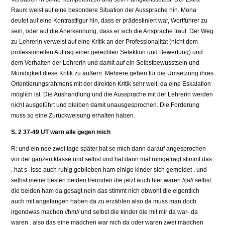
Raum weist auf eine besondere Situation der Aussprache hin. Mona
deutet auf eine Kontrastfigur hin, dass er prädestiniert war, Wortführer zu
sein, oder auf die Anerkennung, dass er sich die Ansprache traut. Der Weg
zu Lehrerin verweist auf eine Kritik an der Professionalität (nicht dem
professionellen Auftrag einer gerechten Selektion und Bewertung) und
dem Verhalten der Lehrerin und damit auf ein Selbstbewusstsein und
Mündigkeit diese Kritik zu äußern. Mehrere gehen für die Umsetzung ihres
Orientierungsrahmens mit der direkten Kritik sehr weit, da eine Eskalation
möglich ist. Die Aushandlung und die Aussprache mit der Lehrerin werden
nicht ausgeführt und bleiben damit unausgesprochen. Die Forderung
muss so eine Zurückweisung erhalten haben.
S. 2 37-49 UT warn alle gegen mich
R: und ein nee zwei tage später hat se mich dann darauf angesprochen
vor der ganzen klasse und selbst und hat dann mal rumgefragt stimmt das
. hat s- isse auch ruhig geblieben ham einige kinder sich gemeldet . und
selbst meine besten beiden freunden die jetzt auch hier waren //ja// selbst
die beiden ham da gesagt nein das stimmt nich obwohl die eigentlich
auch mit angefangen haben da zu erzählen also da muss man doch
irgendwas machen //hm// und selbst die kinder die mit mir da war- da
waren . also das eine mädchen war nich da oder waren zwei mädchen