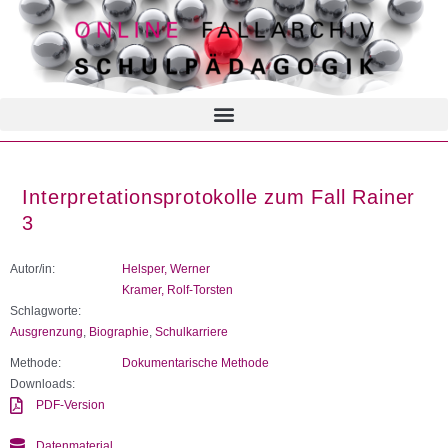
Interpretationsprotokolle zum Fall Rainer
3
Autor/in:
Helsper, Werner
Kramer, Rolf-Torsten
Schlagworte:
Ausgrenzung
,
Biographie
,
Schulkarriere
Methode:
Dokumentarische Methode
Downloads:
PDF-Version
Datenmaterial