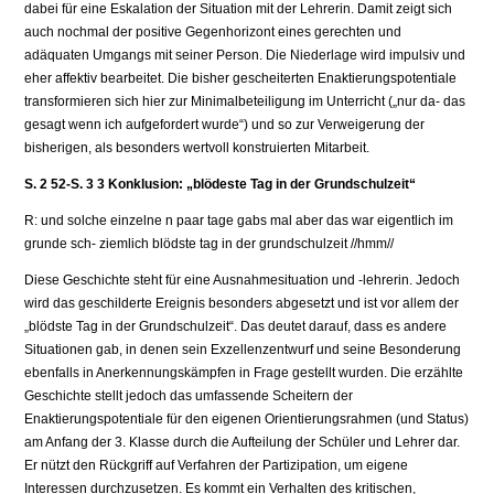
dabei für eine Eskalation der Situation mit der Lehrerin. Damit zeigt sich
auch nochmal der positive Gegenhorizont eines gerechten und
adäquaten Umgangs mit seiner Person. Die Niederlage wird impulsiv und
eher affektiv bearbeitet. Die bisher gescheiterten Enaktierungspotentiale
transformieren sich hier zur Minimalbeteiligung im Unterricht („nur da- das
gesagt wenn ich aufgefordert wurde“) und so zur Verweigerung der
bisherigen, als besonders wertvoll konstruierten Mitarbeit.
S. 2 52-S. 3 3 Konklusion: „blödeste Tag in der Grundschulzeit“
R: und solche einzelne n paar tage gabs mal aber das war eigentlich im
grunde sch- ziemlich blödste tag in der grundschulzeit //hmm//
Diese Geschichte steht für eine Ausnahmesituation und -lehrerin. Jedoch
wird das geschilderte Ereignis besonders abgesetzt und ist vor allem der
„blödste Tag in der Grundschulzeit“. Das deutet darauf, dass es andere
Situationen gab, in denen sein Exzellenzentwurf und seine Besonderung
ebenfalls in Anerkennungskämpfen in Frage gestellt wurden. Die erzählte
Geschichte stellt jedoch das umfassende Scheitern der
Enaktierungspotentiale für den eigenen Orientierungsrahmen (und Status)
am Anfang der 3. Klasse durch die Aufteilung der Schüler und Lehrer dar.
Er nützt den Rückgriff auf Verfahren der Partizipation, um eigene
Interessen durchzusetzen. Es kommt ein Verhalten des kritischen,