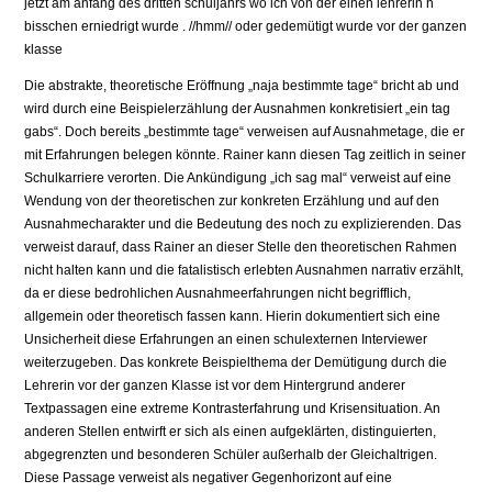
jetzt am anfang des dritten schuljahrs wo ich von der einen lehrerin n
bisschen erniedrigt wurde . //hmm// oder gedemütigt wurde vor der ganzen
klasse
Die abstrakte, theoretische Eröffnung „naja bestimmte tage“ bricht ab und
wird durch eine Beispielerzählung der Ausnahmen konkretisiert „ein tag
gabs“. Doch bereits „bestimmte tage“ verweisen auf Ausnahmetage, die er
mit Erfahrungen belegen könnte. Rainer kann diesen Tag zeitlich in seiner
Schulkarriere verorten. Die Ankündigung „ich sag mal“ verweist auf eine
Wendung von der theoretischen zur konkreten Erzählung und auf den
Ausnahmecharakter und die Bedeutung des noch zu explizierenden. Das
verweist darauf, dass Rainer an dieser Stelle den theoretischen Rahmen
nicht halten kann und die fatalistisch erlebten Ausnahmen narrativ erzählt,
da er diese bedrohlichen Ausnahmeerfahrungen nicht begrifflich,
allgemein oder theoretisch fassen kann. Hierin dokumentiert sich eine
Unsicherheit diese Erfahrungen an einen schulexternen Interviewer
weiterzugeben. Das konkrete Beispielthema der Demütigung durch die
Lehrerin vor der ganzen Klasse ist vor dem Hintergrund anderer
Textpassagen eine extreme Kontrasterfahrung und Krisensituation. An
anderen Stellen entwirft er sich als einen aufgeklärten, distinguierten,
abgegrenzten und besonderen Schüler außerhalb der Gleichaltrigen.
Diese Passage verweist als negativer Gegenhorizont auf eine