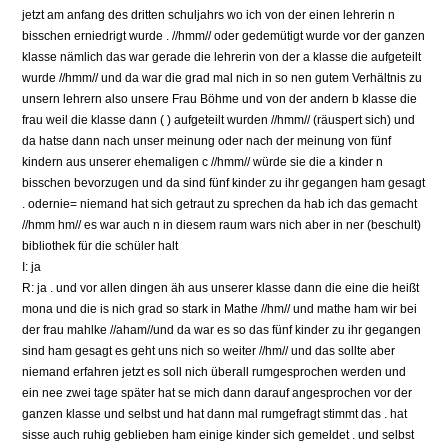
jetzt am anfang des dritten schuljahrs wo ich von der einen lehrerin n
bisschen erniedrigt wurde . //hmm// oder gedemütigt wurde vor der ganzen
klasse nämlich das war gerade die lehrerin von der a klasse die aufgeteilt
wurde //hmm// und da war die grad mal nich in so nen gutem Verhältnis zu
unsern lehrern also unsere Frau Böhme und von der andern b klasse die
frau weil die klasse dann ( ) aufgeteilt wurden //hmm// (räuspert sich) und
da hatse dann nach unser meinung oder nach der meinung von fünf
kindern aus unserer ehemaligen c //hmm// würde sie die a kinder n
bisschen bevorzugen und da sind fünf kinder zu ihr gegangen ham gesagt
. odernie= niemand hat sich getraut zu sprechen da hab ich das gemacht
//hmm hm// es war auch n in diesem raum wars nich aber in ner (beschult)
bibliothek für die schüler halt
I: ja
R: ja . und vor allen dingen äh aus unserer klasse dann die eine die heißt
mona und die is nich grad so stark in Mathe //hm// und mathe ham wir bei
der frau mahlke //aham//und da war es so das fünf kinder zu ihr gegangen
sind ham gesagt es geht uns nich so weiter //hm// und das sollte aber
niemand erfahren jetzt es soll nich überall rumgesprochen werden und
ein nee zwei tage später hat se mich dann darauf angesprochen vor der
ganzen klasse und selbst und hat dann mal rumgefragt stimmt das . hat
sisse auch ruhig geblieben ham einige kinder sich gemeldet . und selbst