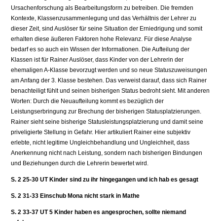
Ursachenforschung als Bearbeitungsform zu betreiben. Die fremden
Kontexte, Klassenzusammenlegung und das Verhältnis der Lehrer zu
dieser Zeit, sind Auslöser für seine Situation der Erniedrigung und somit
erhalten diese äußeren Faktoren hohe Relevanz. Für diese Analyse
bedarf es so auch ein Wissen der Informationen. Die Aufteilung der
Klassen ist für Rainer Auslöser, dass Kinder von der Lehrerin der
ehemaligen A-Klasse bevorzugt werden und so neue Statuszuweisungen
am Anfang der 3. Klasse bestehen. Das verweist darauf, dass sich Rainer
benachteiligt fühlt und seinen bisherigen Status bedroht sieht. Mit anderen
Worten: Durch die Neuaufteilung kommt es bezüglich der
Leistungserbringung zur Brechung der bisherigen Statusplatzierungen.
Rainer sieht seine bisherige Statusleistungsplatzierung und damit seine
priveligierte Stellung in Gefahr. Hier artikuliert Rainer eine subjektiv
erlebte, nicht legitime Ungleichbehandlung und Ungleichheit, dass
Anerkennung nicht nach Leistung, sondern nach bisherigen Bindungen
und Beziehungen durch die Lehrerin bewertet wird.
S. 2 25-30 UT Kinder sind zu ihr hingegangen und ich hab es gesagt
S. 2 31-33 Einschub Mona nicht stark in Mathe
S. 2 33-37 UT 5 Kinder haben es angesprochen, sollte niemand