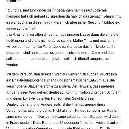
erfahren
R: und da sind fünf kinder zu ihr gegangen ham gesagt . odernie=
niemand hat sich getraut zu sprechen da hab ich das gemacht //hmm hm//
es war auch n in diesem raum wars nich aber in ner (beschult) bibliothek
für die schüler halt
I: ja R: ja . und vor allen dingen äh aus unserer klasse dann die eine die
heißt mona und die is nich grad so stark in Mathe //hm// und mathe ham
wir bei der frau mahlke //aham//und da war es so das fünf kinder zu ihr
gegangen sind ham gesagt es geht uns nich so weiter //hm// und das
sollte aber niemand erfahren jetzt es soll nich überall rumgesprochen
werden
Mit dem Versuch, den direkten Weg zur Lehrerin zu suchen, drückt sich
ein Enaktierungspotential (handlungsschematischer Entwurf) aus, die
verschobene Statushierarchie zu ändern. Der Hinweis, dass mehrere
Kinder diesen Weg gehen, deutet auf Kommunikation unter den Schülern
und einen kollektiv geteilten Horizont des Gefühls dieser
Ungleichbehandlung. Andererseits ist die Thematisierung dieser
Vergemeinschaftung brüchig. Nicht alle fünf Kinder, sondern nur Rainer
spricht zur Lehrerin. Das gemeinsame Leiden an der Situation wird damit
in Frage gestellt. Dass Rainer das Unbehagen formuliert, verweist auf ein
Vertrauen in seine Kompetenzen und sein Fähigkeitsselbst. Der Extra-