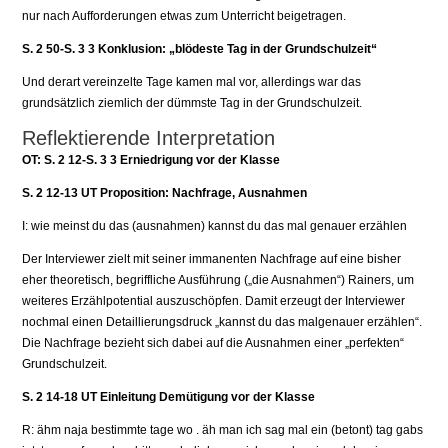
nur nach Aufforderungen etwas zum Unterricht beigetragen.
S. 2 50-S. 3 3 Konklusion: „blödeste Tag in der Grundschulzeit“
Und derart vereinzelte Tage kamen mal vor, allerdings war das
grundsätzlich ziemlich der dümmste Tag in der Grundschulzeit.
Reflektierende Interpretation
OT: S. 2 12-S. 3 3 Erniedrigung vor der Klasse
S. 2 12-13 UT Proposition: Nachfrage, Ausnahmen
I: wie meinst du das (ausnahmen) kannst du das mal genauer erzählen
Der Interviewer zielt mit seiner immanenten Nachfrage auf eine bisher
eher theoretisch, begriffliche Ausführung („die Ausnahmen“) Rainers, um
weiteres Erzählpotential auszuschöpfen. Damit erzeugt der Interviewer
nochmal einen Detaillierungsdruck „kannst du das malgenauer erzählen“.
Die Nachfrage bezieht sich dabei auf die Ausnahmen einer „perfekten“
Grundschulzeit.
S. 2 14-18 UT Einleitung Demütigung vor der Klasse
R: ähm naja bestimmte tage wo . äh man ich sag mal ein (betont) tag gabs