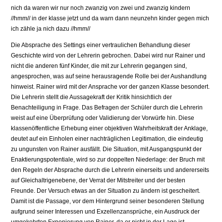
nich da waren wir nur noch zwanzig von zwei und zwanzig kindern
//hmm// in der klasse jetzt und da warn dann neunzehn kinder gegen mich
ich zähle ja nich dazu //hmm//
Die Absprache des Settings einer vertraulichen Behandlung dieser
Geschichte wird von der Lehrerin gebrochen. Dabei wird nur Rainer und
nicht die anderen fünf Kinder, die mit zur Lehrerin gegangen sind,
angesprochen, was auf seine herausragende Rolle bei der Aushandlung
hinweist. Rainer wird mit der Ansprache vor der ganzen Klasse besondert.
Die Lehrerin stellt die Aussagekraft der Kritik hinsichtlich der
Benachteiligung in Frage. Das Befragen der Schüler durch die Lehrerin
weist auf eine Überprüfung oder Validierung der Vorwürfe hin. Diese
klassenöffentliche Erhebung einer objektiven Wahrheitskraft der Anklage,
deutet auf ein Einholen einer nachträglichen Legitimation, die eindeutig
zu ungunsten von Rainer ausfällt. Die Situation, mit Ausgangspunkt der
Enaktierungspotentiale, wird so zur doppelten Niederlage: der Bruch mit
den Regeln der Absprache durch die Lehrerin einerseits und andererseits
auf Gleichaltrigenebene, der Verrat der Mitstreiter und der besten
Freunde. Der Versuch etwas an der Situation zu ändern ist gescheitert.
Damit ist die Passage, vor dem Hintergrund seiner besonderen Stellung
aufgrund seiner Interessen und Exzellenzansprüche, ein Ausdruck der