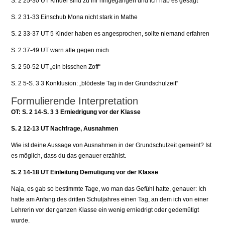
S. 2 25-30 UT Kinder sind zu ihr hingegangen und ich hab es gesagt
S. 2 31-33 Einschub Mona nicht stark in Mathe
S. 2 33-37 UT 5 Kinder haben es angesprochen, sollte niemand erfahren
S. 2 37-49 UT warn alle gegen mich
S. 2 50-52 UT „ein bisschen Zoff“
S. 2 5-S. 3 3 Konklusion: „blödeste Tag in der Grundschulzeit“
Formulierende Interpretation
OT: S. 2 14-S. 3 3 Erniedrigung vor der Klasse
S. 2 12-13 UT Nachfrage, Ausnahmen
Wie ist deine Aussage von Ausnahmen in der Grundschulzeit gemeint? Ist
es möglich, dass du das genauer erzählst.
S. 2 14-18 UT Einleitung Demütigung vor der Klasse
Naja, es gab so bestimmte Tage, wo man das Gefühl hatte, genauer: Ich
hatte am Anfang des dritten Schuljahres einen Tag, an dem ich von einer
Lehrerin vor der ganzen Klasse ein wenig erniedrigt oder gedemütigt
wurde.