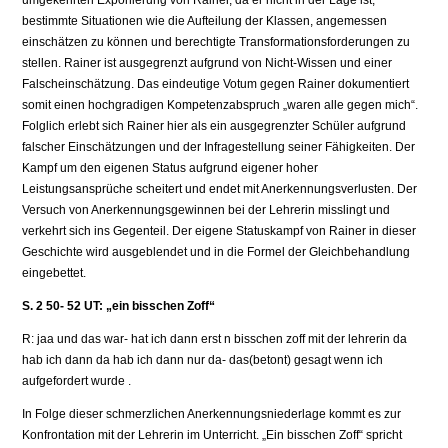
umgekehrten Exponierung von Rainer, da er nicht in der Lage ist,
bestimmte Situationen wie die Aufteilung der Klassen, angemessen
einschätzen zu können und berechtigte Transformationsforderungen zu
stellen. Rainer ist ausgegrenzt aufgrund von Nicht-Wissen und einer
Falscheinschätzung. Das eindeutige Votum gegen Rainer dokumentiert
somit einen hochgradigen Kompetenzabspruch „waren alle gegen mich“.
Folglich erlebt sich Rainer hier als ein ausgegrenzter Schüler aufgrund
falscher Einschätzungen und der Infragestellung seiner Fähigkeiten. Der
Kampf um den eigenen Status aufgrund eigener hoher
Leistungsansprüche scheitert und endet mit Anerkennungsverlusten. Der
Versuch von Anerkennungsgewinnen bei der Lehrerin misslingt und
verkehrt sich ins Gegenteil. Der eigene Statuskampf von Rainer in dieser
Geschichte wird ausgeblendet und in die Formel der Gleichbehandlung
eingebettet.
S. 2 50- 52 UT: „ein bisschen Zoff“
R: jaa und das war- hat ich dann erst n bisschen zoff mit der lehrerin da
hab ich dann da hab ich dann nur da- das(betont) gesagt wenn ich
aufgefordert wurde .
In Folge dieser schmerzlichen Anerkennungsniederlage kommt es zur
Konfrontation mit der Lehrerin im Unterricht. „Ein bisschen Zoff“ spricht