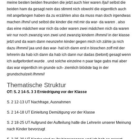
meine besten beiden freunden die jetzt auch hier waren //ja// selbst die
beiden ham da gesagt nein das stimmt nich obwohl die eigentlich auch
mit angefangen haben da zu erzählen also da muss man doch irgendwas
machen //hm// und selbst die kinder die mit mir da war- da waren . also
das eine mädchen war nich da oder waren zwei mädchen nich da waren
wir nur noch zwanzig von zwei und zwanzig kindern //hmm// in der klasse
jetzt und da warn dann neunzehn kinder gegen mich ich zähle ja nich
dazu //hmm// jaa und das war- hat ich dann erst n bisschen zoff mit der
lehrerin da hab ich dann da hab ich dann nur dadas (betont) gesagt wenn
ich aufgefordert wurde . und solche einzelne n paar tage gabs mal aber
das war eigentlich im grunde sch- ziemlich blödste tag in der
grundschulzeit //hmm//
Thematische Struktur
OT: S. 2 14-S. 3 3 Erniedrigung vor der Klasse
S. 2 12-13 UT Nachfrage, Ausnahmen
S. 2 14-18 UT Einleitung Demütigung vor der Klasse
S. 2 18-25 UT Aufgrund der Aufteilung hatte die Lehrerin unserer Meinung
nach Kinder bevorzugt