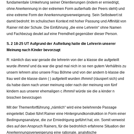
fundamentale Umkehrung seiner Orientierungen (indem er erniedrigt,
ohne Anerkennung in der extremen Form außerhalb der Peers steht) und
eine extreme Form der Anerkennungsverweigerung. Sein Selbstwert ist
damit bedroht: Im schulischen Kontext mit hoher Passung und Affinität von
Rainer mit der Schule. Die Einführung „die eine Lehrerin“ ohne Namen
und Fachbezug deutet auf eine Fremdheit gegenüber dieser Person.
S. 2 18-25 UT Aufgrund der Aufteilung hatte die Lehrerin unserer
Meinung nach Kinder bevorzugt
R: nämlich das war gerade die lehrerin von der a klasse die aufgeteilt
wurde //hmm// und da war die grad mal nich in so nen gutem Verhältnis zu
unsern lehrern also unsere Frau Böhme und von der andern b klasse die
frau weil die klasse dann ( ) aufgeteilt wurden //hmm// (räuspert sich) und
da hatse dann nach unser meinung oder nach der meinung von fünf
kindern aus unserer ehemaligen c //hmm// würde sie die a kinder n
bisschen bevorzugen
Mit der Themenfortführung „nämlich“ wird eine belehrende Passage
eingeleitet. Dabei führt Rainer eine Hintergrundkonstruktion in Form einer
Bedingungsanalyse, die zur Erniedrigung geführt hat, ein. Somit verweist
dies auf den Anspruch Rainers, für die bedrohlich erfahrene Situation der
Anerkennungsverweigerung eine rationale, analytische