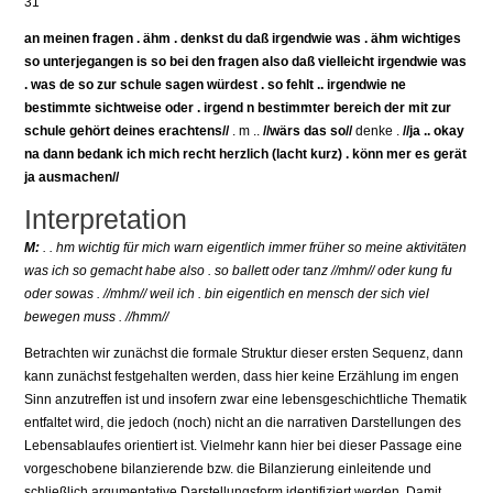
31
an meinen fragen . ähm . denkst du daß irgendwie was . ähm wichtiges
so unterjegangen is so bei den fragen also daß vielleicht irgendwie was
. was de so zur schule sagen würdest . so fehlt .. irgendwie ne
bestimmte sichtweise oder . irgend n bestimmter bereich der mit zur
schule gehört deines erachtens//
. m ..
//wärs das so//
denke .
//ja .. okay
na dann bedank ich mich recht herzlich (lacht kurz) . könn mer es gerät
ja ausmachen//
Interpretation
M:
. . hm wichtig für mich warn eigentlich immer früher so meine aktivitäten
was ich so gemacht habe also . so ballett oder tanz //mhm// oder kung fu
oder sowas . //mhm// weil ich . bin eigentlich en mensch der sich viel
bewegen muss . //hmm//
Betrachten wir zunächst die formale Struktur dieser ersten Sequenz, dann
kann zunächst festgehalten werden, dass hier keine Erzählung im engen
Sinn anzutreffen ist und insofern zwar eine lebensgeschichtliche Thematik
entfaltet wird, die jedoch (noch) nicht an die narrativen Darstellungen des
Lebensablaufes orientiert ist. Vielmehr kann hier bei dieser Passage eine
vorgeschobene bilanzierende bzw. die Bilanzierung einleitende und
schließlich argumentative Darstellungsform identifiziert werden. Damit