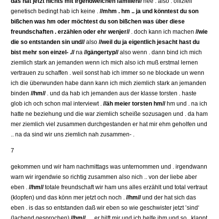
das hat jetzt nichts mit irgendwelchen familien//
nee . also . offiziell
genetisch bedingt hab ich keine .
//mhm . hm .. ja und könntest du son
bißchen was hm oder möchtest du son bißchen was über diese
freundschaften . erzählen oder ehr wenjer//
. doch kann ich machen
//wie
die so entstanden sin und//
also
//weil du ja eigentlich jesacht hast du
bist mehr son einzel- .//
na
//gängertyp//
also wenn . dann bind ich mich
ziemlich stark an jemanden wenn ich mich also ich muß erstmal lernen
vertrauen zu schaffen . weil sonst hab ich immer so ne blockade un wenn
ich die überwunden habe dann kann ich mich ziemlich stark an jemanden
binden
//hm//
. und da hab ich jemanden aus der klasse torsten . haste
glob ich och schon mal interviewt .
//äh meier torsten hm//
hm und . na ich
hatte ne beziehung und die war ziemlich scheiße sozusagen und . da ham
mer ziemlich viel zusammen durchgestanden er hat mir ehm geholfen und
.. na da sind wir uns ziemlich nah zusammen- .
7
gekommen und wir ham nachmittags was unternommen und . irgendwann
warn wir irgendwie so richtig zusammen also nich .. von der liebe aber
eben .
//hm//
totale freundschaft wir ham uns alles erzählt und total vertraut
(klopfen) und das könn mer jetzt och noch .
//hm//
und der hat sich das
eben . is das so entstanden daß wir eben so wie geschwister jetzt ’sind‘
(lachend gesprochen)
//hm//
… er hilft mir und ich helfe ihm und so . klappt