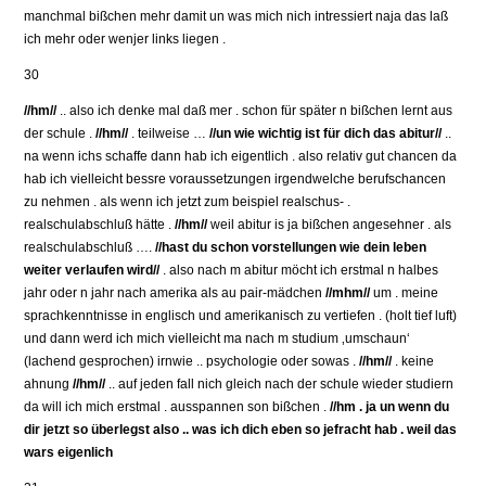
manchmal bißchen mehr damit un was mich nich intressiert naja das laß
ich mehr oder wenjer links liegen .
30
//hm//
.. also ich denke mal daß mer . schon für später n bißchen lernt aus
der schule .
//hm//
. teilweise …
//un wie wichtig ist für dich das abitur//
..
na wenn ichs schaffe dann hab ich eigentlich . also relativ gut chancen da
hab ich vielleicht bessre voraussetzungen irgendwelche berufschancen
zu nehmen . als wenn ich jetzt zum beispiel realschus- .
realschulabschluß hätte .
//hm//
weil abitur is ja bißchen angesehner . als
realschulabschluß ….
//hast du schon vorstellungen wie dein leben
weiter verlaufen wird//
. also nach m abitur möcht ich erstmal n halbes
jahr oder n jahr nach amerika als au pair-mädchen
//mhm//
um . meine
sprachkenntnisse in englisch und amerikanisch zu vertiefen . (holt tief luft)
und dann werd ich mich vielleicht ma nach m studium ‚umschaun‘
(lachend gesprochen) irnwie .. psychologie oder sowas .
//hm//
. keine
ahnung
//hm//
.. auf jeden fall nich gleich nach der schule wieder studiern
da will ich mich erstmal . ausspannen son bißchen .
//hm . ja un wenn du
dir jetzt so überlegst also .. was ich dich eben so jefracht hab . weil das
wars eigenlich