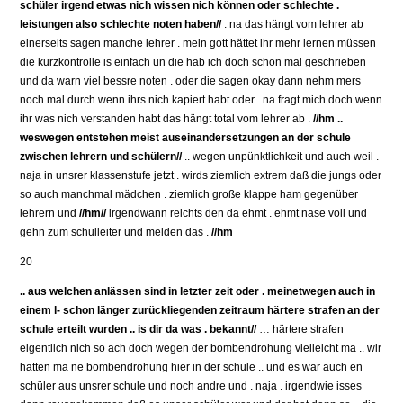
schüler irgend etwas nich wissen nich können oder schlechte .
leistungen also schlechte noten haben//
. na das hängt vom lehrer ab
einerseits sagen manche lehrer . mein gott hättet ihr mehr lernen müssen
die kurzkontrolle is einfach un die hab ich doch schon mal geschrieben
und da warn viel bessre noten . oder die sagen okay dann nehm mers
noch mal durch wenn ihrs nich kapiert habt oder . na fragt mich doch wenn
ihr was nich verstanden habt das hängt total vom lehrer ab .
//hm ..
weswegen entstehen meist auseinandersetzungen an der schule
zwischen lehrern und schülern//
.. wegen unpünktlichkeit und auch weil .
naja in unsrer klassenstufe jetzt . wirds ziemlich extrem daß die jungs oder
so auch manchmal mädchen . ziemlich große klappe ham gegenüber
lehrern und
//hm//
irgendwann reichts den da ehmt . ehmt nase voll und
gehn zum schulleiter und melden das .
//hm
20
.. aus welchen anlässen sind in letzter zeit oder . meinetwegen auch in
einem l- schon länger zurückliegenden zeitraum härtere strafen an der
schule erteilt wurden .. is dir da was . bekannt//
… härtere strafen
eigentlich nich so ach doch wegen der bombendrohung vielleicht ma .. wir
hatten ma ne bombendrohung hier in der schule .. und es war auch en
schüler aus unsrer schule und noch andre und . naja . irgendwie isses