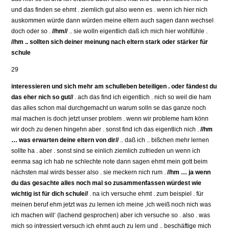
und das finden se ehmt . ziemlich gut also wenn es . wenn ich hier nich
auskommen würde dann würden meine eltern auch sagen dann wechsel
doch oder so .
//hm//
.. sie wolln eigentlich daß ich mich hier wohlfühle .
//hm .. sollten sich deiner meinung nach eltern stark oder stärker für
schule
29
interessieren und sich mehr am schulleben beteiligen . oder fändest du
das eher nich so gut//
. ach das find ich eigentlich . nich so weil die ham
das alles schon mal durchgemacht un warum solln se das ganze noch
mal machen is doch jetzt unser problem . wenn wir probleme ham könn
wir doch zu denen hingehn aber . sonst find ich das eigentlich nich .
//hm
… was erwarten deine eltern von dir//
.. daß ich .. bißchen mehr lernen
sollte ha . aber . sonst sind se einlich ziemlich zufrieden un wenn ich
eenma sag ich hab ne schlechte note dann sagen ehmt mein gott beim
nächsten mal wirds besser also . sie meckern nich rum .
//hm … ja wenn
du das gesachte alles noch mal so zusammenfassen würdest wie
wichtig ist für dich schule//
. na ich versuche ehmt . zum beispiel . für
meinen beruf ehm jetzt was zu lernen ich meine ‚ich weiß noch nich was
ich machen will‘ (lachend gesprochen) aber ich versuche so . also . was
mich so intressiert versuch ich ehmt auch zu lern und .. beschäftige mich