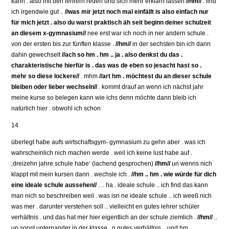
kann . also mit den lehrern reden und sich mehr erklärn lassen
//hm//
. find
ich irgendwie gut ..
//was mir jetzt noch mal einfällt is also einfach nur
für mich jetzt . also du warst praktisch äh seit beginn deiner schulzeit
an diesem x-gymnasium//
nee erst war ich noch in ner andern schule .
von der ersten bis zur fünften klasse .
//hm//
in der sechsten bin ich dann
dahin gewechselt
//ach so hm . hm .. ja . also denkst du das .
charakteristische hierfür is . das was de eben so jesacht hast so .
mehr so diese lockere//
. mhm
//art hm . möchtest du an dieser schule
bleiben oder lieber wechseln//
. kommt drauf an wenn ich nächst jahr
meine kurse so belegen kann wie ichs denn möchte dann bleib ich
natürlich hier . obwohl ich schon
14
überlegt habe aufs wirtschaftsgym- gymnasium zu gehn aber . was ich
wahrscheinlich nich machen werde . weil ich keine lust habe auf .
‚dreizehn jahre schule habe‘ (lachend gesprochen)
//hm//
un wenns nich
klappt mit mein kursen dann . wechsle ich .
//hm .. hm . wie würde für dich
eine ideale schule aussehen//
… ha . ideale schule .. ich find das kann
man nich so beschreiben weil . was isn ne ideale schule .. ich weeß nich
was mer . darunter verstehen soll .. vielleicht en gutes lehrer schüler
verhältnis . und das hat mer hier eigentlich an der schule ziemlich .
//hm//
..
un sonst unternander in der klasse . n gutes verhältnis .. und hm .