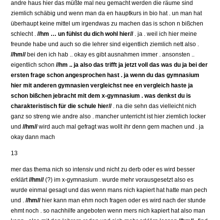
andre haus hier das müßte mal neu gemacht werden die räume sind
ziemlich schäbig und wenn man da en hauptkurs in bio hat . un man hat
überhaupt keine mittel um irgendwas zu machen das is schon n bißchen
schlecht .
//hm … un fühlst du dich wohl hier//
. ja . weil ich hier meine
freunde habe und auch so die lehrer sind eigentlich ziemlich nett also .
//hm//
bei den ich hab .. okay es gibt ausnahmen immer . ansonsten ..
eigentlich schon
//hm .. ja also das trifft ja jetzt voll das was du ja bei der
ersten frage schon angesprochen hast . ja wenn du das gymnasium
hier mit anderen gymnasien vergleichst nee en vergleich haste ja
schon bißchen jebracht mit dem x-gymnasium . was denkst du is
charakteristisch für die schule hier//
. na die sehn das vielleicht nich
ganz so streng wie andre also . mancher unterricht ist hier ziemlich locker
und
//hm//
wird auch mal gefragt was wollt ihr denn gern machen und . ja
okay dann mach
13
mer das thema nich so intensiv und nicht zu derb oder es wird besser
erklärt
//hm//
(?) im x-gymnasium . wurde mehr vorausgesetzt also es
wurde einmal gesagt und das wenn mans nich kapiert hat hatte man pech
und .
//hm//
hier kann man ehm noch fragen oder es wird nach der stunde
ehmt noch . so nachhilfe angeboten wenn mers nich kapiert hat also man