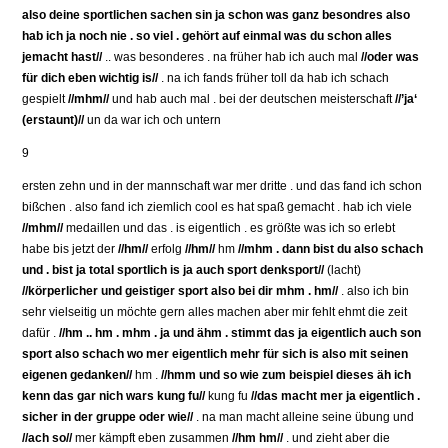
also deine sportlichen sachen sin ja schon was ganz besondres also
hab ich ja noch nie . so viel . gehört auf einmal was du schon alles
jemacht hast//
.. was besonderes . na früher hab ich auch mal
//oder was
für dich eben wichtig is//
. na ich fands früher toll da hab ich schach
gespielt
//mhm//
und hab auch mal . bei der deutschen meisterschaft
//’ja‘
(erstaunt)//
un da war ich och untern
9
ersten zehn und in der mannschaft war mer dritte . und das fand ich schon
bißchen . also fand ich ziemlich cool es hat spaß gemacht . hab ich viele
//mhm//
medaillen und das . is eigentlich . es größte was ich so erlebt
habe bis jetzt der
//hm//
erfolg
//hm//
hm
//mhm . dann bist du also schach
und . bist ja total sportlich is ja auch sport denksport//
(lacht)
//körperlicher und geistiger sport also bei dir mhm . hm//
. also ich bin
sehr vielseitig un möchte gern alles machen aber mir fehlt ehmt die zeit
dafür .
//hm .. hm . mhm . ja und ähm . stimmt das ja eigentlich auch son
sport also schach wo mer eigentlich mehr für sich is also mit seinen
eigenen gedanken//
hm .
//hmm und so wie zum beispiel dieses äh ich
kenn das gar nich wars kung fu//
kung fu
//das macht mer ja eigentlich .
sicher in der gruppe oder wie//
. na man macht alleine seine übung und
//ach so//
mer kämpft eben zusammen
//hm hm//
. und zieht aber die