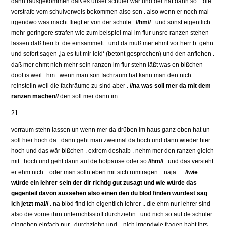
dann rausgekommen daß es unser schüler war und der hat dann so .. die
vorstrafe vom schulverweis bekommen also son . also wenn er noch mal
irgendwo was macht fliegt er von der schule .
//hm//
. und sonst eigentlich
mehr geringere strafen wie zum beispiel mal im flur unsre ranzen stehen
lassen daß herr b. die einsammelt . und da muß mer ehmt vor herr b. gehn
und sofort sagen ‚ja es tut mir leid‘ (betont gesprochen) und den anflehen .
daß mer ehmt nich mehr sein ranzen im flur stehn läßt was en bißchen
doof is weil . hm . wenn man son fachraum hat kann man den nich
reinstelln weil die fachräume zu sind aber .
//na was soll mer da mit dem
ranzen machen//
den soll mer dann im
21
vorraum stehn lassen un wenn mer da drüben im haus ganz oben hat un
soll hier hoch da . dann geht man zweimal da hoch und dann wieder hier
hoch und das wär bißchen . extrem deshalb . nehm mer den ranzen gleich
mit . hoch und geht dann auf de hofpause oder so
//hm//
. und das versteht
er ehm nich .. oder man solln eben mit sich rumtragen .. naja …
//wie
würde ein lehrer sein der dir richtig gut zusagt und wie würde das
gegenteil davon aussehen also einen den du blöd finden würdest sag
ich jetzt mal//
. na blöd find ich eigentlich lehrer .. die ehm nur lehrer sind
also die vorne ihrn unterrichtsstoff durchziehn . und nich so auf de schüler
eingehen einfach nur . durchziehn und .. nich irgendwie fragen habt ihrs