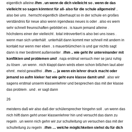
eigentlich alleine
//hm . un wenn de dich vielleicht so . wenn de das
vielleicht so sagen könntest für all- also für die schule allgemein//
..
also bei uns . herrscht eigentlich überhaupt so in der schule en großes
verständnis für neue also wenn irgendwas neues is oder . also es wern
sehr schnell freunschaften gebildet es . is kaum jemand alleine .
höchstens einer der vielleicht . total introvertiert is also bei uns isses .
wenn man sich unterhält . unterhält dann kommt mer schnell mit andern in
kontakt nur wenn mer eben . s mauerblümchen is und gar nichts sagt
dann is mer bestimmt außenseiter .
//hm .. wie geht ihr untereinander mit
konflikten und problemen um//
. naja erstmal versuch mer se janz ruhig
zu lösen . un wenn . nich klappt dann wirds eben schon bißchen laut aber
ehmt . meist gewaltfrei .
//hm … ja wenn ein lehrer druck macht oder
jemand so aufm kieker hat wie geht eure klasse damit um//
. also wir
sagens erstmal unserm klassenlehrer und besprechen das mit der klasse
das problem . und . er sagt dann
26
meistens daß wir also daß der schülersprecher hingehn soll . un wenn das
nich hilft dann geht unser klassenlehrer hin und versucht das dann zu
regeln . un wenn nich gehn wir zur schulleitung un versuchen das mit der
schulleitung zu regeln .
//hm … welche möglichkeiten siehst du für dich