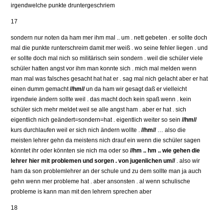
irgendwelche punkte druntergeschriem
17
sondern nur noten da ham mer ihm mal .. um . nett gebeten . er sollte doch
mal die punkte runterschreim damit mer weiß . wo seine fehler liegen . und
er sollte doch mal nich so militärisch sein sondern . weil die schüler viele
schüler hatten angst vor ihm man konnte sich . mich mal melden wenn
man mal was falsches gesacht hat hat er . sag mal nich gelacht aber er hat
einen dumm gemacht
//hm//
un da ham wir gesagt daß er vielleicht
irgendwie ändern sollte weil . das macht doch kein spaß wenn . kein
schüler sich mehr meldet weil se alle angst ham . aber er hat . sich
eigentlich nich geändert=sondern=hat . eigentlich weiter so sein
//hm//
kurs durchlaufen weil er sich nich ändern wollte .
//hm//
… also die
meisten lehrer gehn da meistens nich drauf ein wenn die schüler sagen
könntet ihr oder könnten sie nich ma oder so
//hm .. hm .. wie gehen die
lehrer hier mit problemen und sorgen . von jugenlichen um//
. also wir
ham da son problemlehrer an der schule und zu dem sollte man ja auch
gehn wenn mer probleme hat . aber ansonsten . al wenn schulische
probleme is kann man mit den lehrern sprechen aber
18