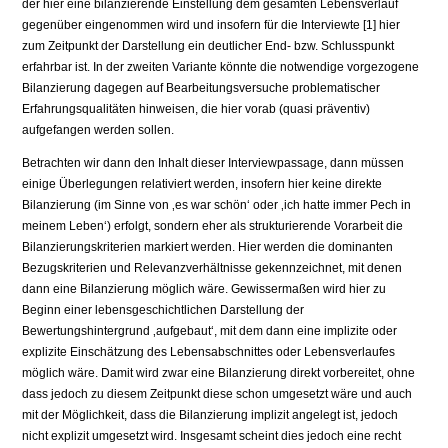
der hier eine bilanzierende Einstellung dem gesamten Lebensverlauf
gegenüber eingenommen wird und insofern für die Interviewte [1] hier
zum Zeitpunkt der Darstellung ein deutlicher End- bzw. Schlusspunkt
erfahrbar ist. In der zweiten Variante könnte die notwendige vorgezogene
Bilanzierung dagegen auf Bearbeitungsversuche problematischer
Erfahrungsqualitäten hinweisen, die hier vorab (quasi präventiv)
aufgefangen werden sollen.
Betrachten wir dann den Inhalt dieser Interviewpassage, dann müssen
einige Überlegungen relativiert werden, insofern hier keine direkte
Bilanzierung (im Sinne von ‚es war schön‘ oder ‚ich hatte immer Pech in
meinem Leben‘) erfolgt, sondern eher als strukturierende Vorarbeit die
Bilanzierungskriterien markiert werden. Hier werden die dominanten
Bezugskriterien und Relevanzverhältnisse gekennzeichnet, mit denen
dann eine Bilanzierung möglich wäre. Gewissermaßen wird hier zu
Beginn einer lebensgeschichtlichen Darstellung der
Bewertungshintergrund ‚aufgebaut‘, mit dem dann eine implizite oder
explizite Einschätzung des Lebensabschnittes oder Lebensverlaufes
möglich wäre. Damit wird zwar eine Bilanzierung direkt vorbereitet, ohne
dass jedoch zu diesem Zeitpunkt diese schon umgesetzt wäre und auch
mit der Möglichkeit, dass die Bilanzierung implizit angelegt ist, jedoch
nicht explizit umgesetzt wird. Insgesamt scheint dies jedoch eine recht