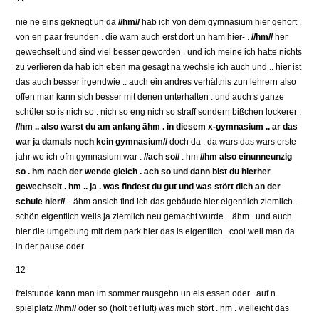
nie ne eins gekriegt un da
//hm//
hab ich von dem gymnasium hier gehört .
von en paar freunden . die warn auch erst dort un ham hier- .
//hm//
her
gewechselt und sind viel besser geworden . und ich meine ich hatte nichts
zu verlieren da hab ich eben ma gesagt na wechsle ich auch und .. hier ist
das auch besser irgendwie .. auch ein andres verhältnis zun lehrern also
offen man kann sich besser mit denen unterhalten . und auch s ganze
schüler so is nich so . nich so eng nich so straff sondern bißchen lockerer .
//hm .. also warst du am anfang ähm . in diesem x-gymnasium .. ar das
war ja damals noch kein gymnasium//
doch da . da wars das wars erste
jahr wo ich ofm gymnasium war .
//ach so//
. hm
//hm also einunneunzig
so . hm nach der wende gleich . ach so und dann bist du hierher
gewechselt . hm .. ja . was findest du gut und was stört dich an der
schule hier//
.. ähm ansich find ich das gebäude hier eigentlich ziemlich .
schön eigentlich weils ja ziemlich neu gemacht wurde .. ähm . und auch
hier die umgebung mit dem park hier das is eigentlich . cool weil man da
in der pause oder
12
freistunde kann man im sommer rausgehn un eis essen oder . auf n
spielplatz
//hm//
oder so (holt tief luft) was mich stört . hm . vielleicht das