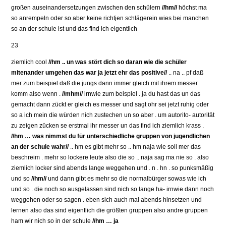
großen auseinandersetzungen zwischen den schülern
//hm//
höchst ma
so anrempeln oder so aber keine richtjen schlägerein wies bei manchen
so an der schule ist und das find ich eigentlich
23
ziemlich cool
//hm .. un was stört dich so daran wie die schüler
mitenander umgehen das war ja jetzt ehr das positive//
.. na .. pf daß
mer zum beispiel daß die jungs dann immer gleich mit ihrem messer
komm also wenn .
//mhm//
irnwie zum beispiel . ja du hast das un das
gemacht dann zückt er gleich es messer und sagt ohr sei jetzt ruhig oder
so a ich mein die würden nich zustechen un so aber . um autorito- autorität
zu zeigen zücken se erstmal ihr messer un das find ich ziemlich krass .
//hm … was nimmst du für unterschiedliche gruppen von jugendlichen
an der schule wahr//
.. hm es gibt mehr so .. hm naja wie soll mer das
beschreim . mehr so lockere leute also die so .. naja sag ma nie so . also
ziemlich locker sind abends lange weggehen und . n . hn . so punksmäßig
und so
//hm//
und dann gibt es mehr so die normalbürger sowas wie ich
und so . die noch so ausgelassen sind nich so lange ha- irnwie dann noch
weggehen oder so sagen . eben sich auch mal abends hinsetzen und
lernen also das sind eigentlich die größten gruppen also andre gruppen
ham wir nich so in der schule
//hm … ja