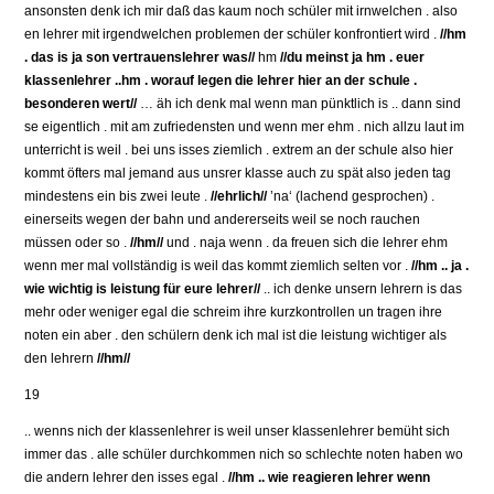
ansonsten denk ich mir daß das kaum noch schüler mit irnwelchen . also
en lehrer mit irgendwelchen problemen der schüler konfrontiert wird .
//hm
. das is ja son vertrauenslehrer was//
hm
//du meinst ja hm . euer
klassenlehrer ..hm . worauf legen die lehrer hier an der schule .
besonderen wert//
… äh ich denk mal wenn man pünktlich is .. dann sind
se eigentlich . mit am zufriedensten und wenn mer ehm . nich allzu laut im
unterricht is weil . bei uns isses ziemlich . extrem an der schule also hier
kommt öfters mal jemand aus unsrer klasse auch zu spät also jeden tag
mindestens ein bis zwei leute .
//ehrlich//
’na‘ (lachend gesprochen) .
einerseits wegen der bahn und andererseits weil se noch rauchen
müssen oder so .
//hm//
und . naja wenn . da freuen sich die lehrer ehm
wenn mer mal vollständig is weil das kommt ziemlich selten vor .
//hm .. ja .
wie wichtig is leistung für eure lehrer//
.. ich denke unsern lehrern is das
mehr oder weniger egal die schreim ihre kurzkontrollen un tragen ihre
noten ein aber . den schülern denk ich mal ist die leistung wichtiger als
den lehrern
//hm//
19
.. wenns nich der klassenlehrer is weil unser klassenlehrer bemüht sich
immer das . alle schüler durchkommen nich so schlechte noten haben wo
die andern lehrer den isses egal .
//hm .. wie reagieren lehrer wenn