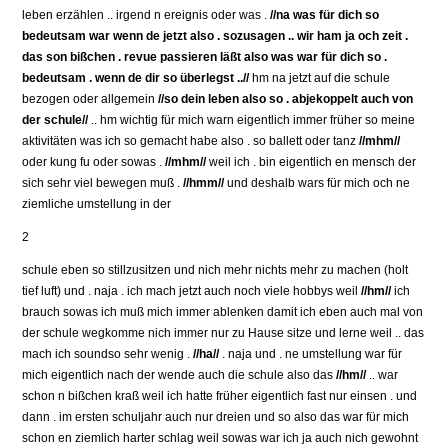
leben erzählen .. irgend n ereignis oder was .
//na was für dich so
bedeutsam war wenn de jetzt also . sozusagen .. wir ham ja och zeit .
das son bißchen . revue passieren läßt also was war für dich so .
bedeutsam . wenn de dir so überlegst ..//
hm na jetzt auf die schule
bezogen oder allgemein
//so dein leben also so . abjekoppelt auch von
der schule//
.. hm wichtig für mich warn eigentlich immer früher so meine
aktivitäten was ich so gemacht habe also . so ballett oder tanz
//mhm//
oder kung fu oder sowas .
//mhm//
weil ich . bin eigentlich en mensch der
sich sehr viel bewegen muß .
//hmm//
und deshalb wars für mich och ne
ziemliche umstellung in der
2
schule eben so stillzusitzen und nich mehr nichts mehr zu machen (holt
tief luft) und . naja . ich mach jetzt auch noch viele hobbys weil
//hm//
ich
brauch sowas ich muß mich immer ablenken damit ich eben auch mal von
der schule wegkomme nich immer nur zu Hause sitze und lerne weil .. das
mach ich soundso sehr wenig .
//ha//
. naja und . ne umstellung war für
mich eigentlich nach der wende auch die schule also das
//hm//
.. war
schon n bißchen kraß weil ich hatte früher eigentlich fast nur einsen . und
dann . im ersten schuljahr auch nur dreien und so also das war für mich
schon en ziemlich harter schlag weil sowas war ich ja auch nich gewohnt