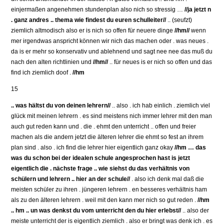
einjermaßen angenehmen stundenplan also nich so stressig …
//ja jetzt n
. ganz andres .. thema wie findest du euren schulleiter//
.. (seufzt)
ziemlich altmodisch also er is nich so offen für neuere dinge
//hm//
wenn
mer irgendwas anspricht können wir nich das machen oder . was neues .
da is er mehr so konservativ und ablehnend und sagt nee nee das muß du
nach den alten richtlinien und
//hm//
.. für neues is er nich so offen und das
find ich ziemlich doof .
//hm
15
.. was hältst du von deinen lehrern//
.. also . ich hab einlich . ziemlich viel
glück mit meinen lehrern . es sind meistens nich immer lehrer mit den man
auch gut reden kann und . die . ehmt den unterricht .. offen und freier
machen als die andern jetzt die älteren lehrer die ehmt so fest an ihrem
plan sind . also . ich find die lehrer hier eigentlich ganz okay
//hm … das
was du schon bei der idealen schule angesprochen hast is jetzt
eigentlich die . nächste frage .. wie siehst du das verhältnis von
schülern und lehrern .. hier an der schule//
. also ich denk mal daß die
meisten schüler zu ihren . jüngeren lehrern . en besseres verhältnis ham
als zu den älteren lehrern . weil mit den kann mer nich so gut reden .
//hm
.. hm .. un was denkst du vom unterricht den du hier erlebst//
.. also der
meiste unterricht der is eigentlich ziemlich . also er bringt was denk ich . es