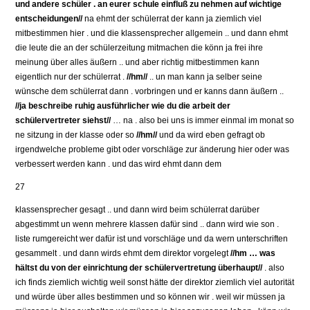
und andere schüler . an eurer schule einfluß zu nehmen auf wichtige
entscheidungen//
na ehmt der schülerrat der kann ja ziemlich viel
mitbestimmen hier . und die klassensprecher allgemein .. und dann ehmt
die leute die an der schülerzeitung mitmachen die könn ja frei ihre
meinung über alles äußern .. und aber richtig mitbestimmen kann
eigentlich nur der schülerrat .
//hm//
.. un man kann ja selber seine
wünsche dem schülerrat dann . vorbringen und er kanns dann äußern ..
//ja beschreibe ruhig ausführlicher wie du die arbeit der
schülervertreter siehst//
… na . also bei uns is immer einmal im monat so
ne sitzung in der klasse oder so
//hm//
und da wird eben gefragt ob
irgendwelche probleme gibt oder vorschläge zur änderung hier oder was
verbessert werden kann . und das wird ehmt dann dem
27
klassensprecher gesagt .. und dann wird beim schülerrat darüber
abgestimmt un wenn mehrere klassen dafür sind .. dann wird wie son .
liste rumgereicht wer dafür ist und vorschläge und da wern unterschriften
gesammelt . und dann wirds ehmt dem direktor vorgelegt
//hm … was
hältst du von der einrichtung der schülervertretung überhaupt//
. also
ich finds ziemlich wichtig weil sonst hätte der direktor ziemlich viel autorität
und würde über alles bestimmen und so können wir . weil wir müssen ja