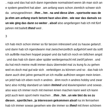
.. naja und das hat sich dann irgendwie normalisiert wenn äh man sich an
e system gewöhnt hat aber . am anfang wars schon ziemlich schwer sich
da . umzugewöhnen .
//hm .. hm . na und diese ähm . sportseite was de
ja ehm am anfang stark betont hast also ähm . wie war das damals so
un wie ging das dann so weiter . also//
also angefangen hab ich mit fünf
jahren mit ballett
//hm//
weil .
3
ich hab mich schon immer so für tanzen intressiert und zu hause getanzt .
und dann hab ich irgendwann mal zwischenzeitlich aufgehört weil da sollt
ich auftritte machen hoppel poppel und da hatt ich noch en bißchen angst
. und das hab ich dann aber später weitergemacht mit zwölf jahren . und
da hat mich meine mutti immer dazu überredet mal zu kung fu zu gehen
weil es doch mal gut wär sich . verteidigen zu können und so . das hab ich
dann auch drei jahre gemacht un ich mußte aufhören wegen mein knien .
un jetzt hab ich eben noch n andres . ähm noch n andres hobby und zwar
tanz also richtig standard un latein
//mhm//
und klavierspielen und sowas .
also was ich immer noch mit meinen knien machen kann weil ich kann
jetzt auch kein sport mehr machen ..
//hm . hm . un wie bist du so zu
diesen . sportlichen . ja interessen gekommen also//
na im fernsehen
hab ich immer sowas gesehen wie die immer so
//hm//
mit ihren schönen