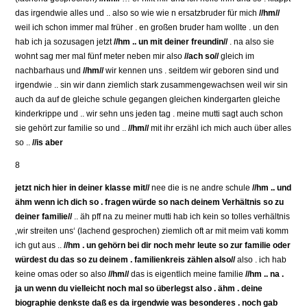
das irgendwie alles und .. also so wie wie n ersatzbruder für mich
//hm//
weil ich schon immer mal früher . en großen bruder ham wollte . un den
hab ich ja sozusagen jetzt
//hm .. un mit deiner freundin//
. na also sie
wohnt sag mer mal fünf meter neben mir also
//ach so//
gleich im
nachbarhaus und
//hm//
wir kennen uns . seitdem wir geboren sind und
irgendwie .. sin wir dann ziemlich stark zusammengewachsen weil wir sin
auch da auf de gleiche schule gegangen gleichen kindergarten gleiche
kinderkrippe und .. wir sehn uns jeden tag . meine mutti sagt auch schon
sie gehört zur familie so und ..
//hm//
mit ihr erzähl ich mich auch über alles
so ..
//is aber
8
jetzt nich hier in deiner klasse mit//
nee die is ne andre schule
//hm .. und
ähm wenn ich dich so . fragen würde so nach deinem Verhältnis so zu
deiner familie//
.. äh pff na zu meiner mutti hab ich kein so tolles verhältnis
‚wir streiten uns‘ (lachend gesprochen) ziemlich oft ar mit meim vati komm
ich gut aus ..
//hm . un gehörn bei dir noch mehr leute so zur familie oder
würdest du das so zu deinem . familienkreis zählen also//
also . ich hab
keine omas oder so also
//hm//
das is eigentlich meine familie
//hm .. na .
ja un wenn du vielleicht noch mal so überlegst also . ähm . deine
biographie denkste daß es da irgendwie was besonderes . noch gab