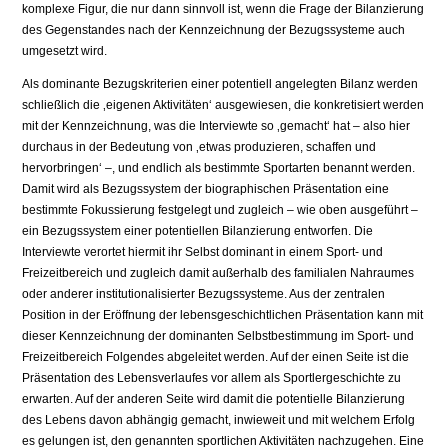
komplexe Figur, die nur dann sinnvoll ist, wenn die Frage der Bilanzierung
des Gegenstandes nach der Kennzeichnung der Bezugssysteme auch
umgesetzt wird.
Als dominante Bezugskriterien einer potentiell angelegten Bilanz werden
schließlich die ‚eigenen Aktivitäten‘ ausgewiesen, die konkretisiert werden
mit der Kennzeichnung, was die Interviewte so ‚gemacht‘ hat – also hier
durchaus in der Bedeutung von ‚etwas produzieren, schaffen und
hervorbringen‘ –, und endlich als bestimmte Sportarten benannt werden.
Damit wird als Bezugssystem der biographischen Präsentation eine
bestimmte Fokussierung festgelegt und zugleich – wie oben ausgeführt –
ein Bezugssystem einer potentiellen Bilanzierung entworfen. Die
Interviewte verortet hiermit ihr Selbst dominant in einem Sport- und
Freizeitbereich und zugleich damit außerhalb des familialen Nahraumes
oder anderer institutionalisierter Bezugssysteme. Aus der zentralen
Position in der Eröffnung der lebensgeschichtlichen Präsentation kann mit
dieser Kennzeichnung der dominanten Selbstbestimmung im Sport- und
Freizeitbereich Folgendes abgeleitet werden. Auf der einen Seite ist die
Präsentation des Lebensverlaufes vor allem als Sportlergeschichte zu
erwarten. Auf der anderen Seite wird damit die potentielle Bilanzierung
des Lebens davon abhängig gemacht, inwieweit und mit welchem Erfolg
es gelungen ist, den genannten sportlichen Aktivitäten nachzugehen. Eine