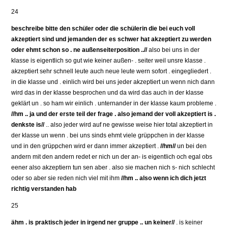
24
beschreibe bitte den schüler oder die schülerin die bei euch voll
akzeptiert sind und jemanden der es schwer hat akzeptiert zu werden
oder ehmt schon so . ne außenseiterposition ..//
also bei uns in der
klasse is eigentlich so gut wie keiner außen- . seiter weil unsre klasse .
akzeptiert sehr schnell leute auch neue leute wern sofort . eingegliedert .
in die klasse und . einlich wird bei uns jeder akzeptiert un wenn nich dann
wird das in der klasse besprochen und da wird das auch in der klasse
geklärt un . so ham wir einlich . unternander in der klasse kaum probleme .
//hm .. ja und der erste teil der frage . also jemand der voll akzeptiert is .
denkste is//
.. also jeder wird auf ne gewisse weise hier total akzeptiert in
der klasse un wenn . bei uns sinds ehmt viele grüppchen in der klasse
und in den grüppchen wird er dann immer akzeptiert .
//hm//
un bei den
andern mit den andern redet er nich un der an- is eigentlich och egal obs
eener also akzeptiern tun sen aber . also sie machen nich s- nich schlecht
oder so aber sie reden nich viel mit ihm
//hm .. also wenn ich dich jetzt
richtig verstanden hab
25
ähm . is praktisch jeder in irgend ner gruppe .. un keiner//
. is keiner