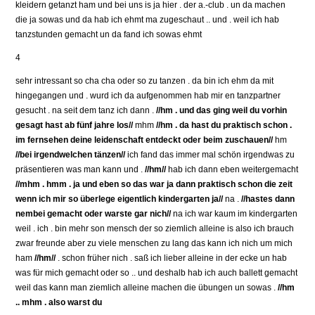
kleidern getanzt ham und bei uns is ja hier . der a.-club . un da machen
die ja sowas und da hab ich ehmt ma zugeschaut .. und . weil ich hab
tanzstunden gemacht un da fand ich sowas ehmt
4
sehr intressant so cha cha oder so zu tanzen . da bin ich ehm da mit
hingegangen und . wurd ich da aufgenommen hab mir en tanzpartner
gesucht . na seit dem tanz ich dann .
//hm . und das ging weil du vorhin
gesagt hast ab fünf jahre los//
mhm
//hm . da hast du praktisch schon .
im fernsehen deine leidenschaft entdeckt oder beim zuschauen//
hm
//bei irgendwelchen tänzen//
ich fand das immer mal schön irgendwas zu
präsentieren was man kann und .
//hm//
hab ich dann eben weitergemacht
//mhm . hmm . ja und eben so das war ja dann praktisch schon die zeit
wenn ich mir so überlege eigentlich kindergarten ja//
na .
//hastes dann
nembei gemacht oder warste gar nich//
na ich war kaum im kindergarten
weil . ich . bin mehr son mensch der so ziemlich alleine is also ich brauch
zwar freunde aber zu viele menschen zu lang das kann ich nich um mich
ham
//hm//
. schon früher nich . saß ich lieber alleine in der ecke un hab
was für mich gemacht oder so .. und deshalb hab ich auch ballett gemacht
weil das kann man ziemlich alleine machen die übungen un sowas .
//hm
.. mhm . also warst du