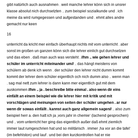
gibt natürlich auch ausnahmen . weil manche lehrer könn sich in unsrer
klasse absolut nich durchsetzten .. zum beispiel sozialkunde und . ich
meine da wird rumgegessen und aufgestanden und . ehmt alles andre
gemacht nur keen
16
unterricht da kricht mer einfach überhaupt nichts mit vom unterricht . aber
sonst im großen un ganzen könn sich die lehrer einlich gut durchsetzen
und das eben . daß man auch was versteht .
//hm .. wie gehen lehrer und
schüler im unterricht miteinander um//
.. das hängt meistens von
schülern ab denk ich wenn . der schüler den lehrer nicht dumm kommt
kommt der lehrer dem schüler eigentlich och nich dumm also .. wenn man
. sag mal nett zum lehrer is dann kann mer eigentlich gut mit dem
auskommen
//hm .. ja . beschreibe bitte einmal . also wenn dir eins
einfällt an einem beispiel wie die lehrer hier mit kritik und mit
vorschlägen und meinungen von seiten der schüler umgehen . ar nur
wenn dir sowas einfällt . kannst auch ganz allgemein sagen//
.. also zum
beispiel herr a. den hatt ich ja ‚vors jahr in chemie‘ (lachend gesprochen)
und .. vom unterricht her ging das eigentlich außer daß ehmt ziemlich
immer laut rumgeschrien hat und so militärisch . immer ‚ha vor an die tafel‘
(im befehlston) und lauf . und bei den kurzkontrollen hat er nie