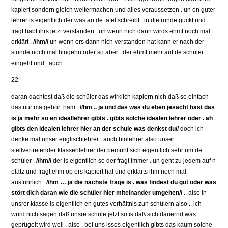
kapiert sondern gleich weitermachen und alles voraussetzen . un en guter
lehrer is eigentlich der was an de tafel schreibt . in die runde guckt und
fragt habt ihrs jetzt verstanden . un wenn nich dann wirds ehmt noch mal
erklärt .
//hm//
un wenn ers dann nich verstanden hat kann er nach der
stunde noch mal hingehn oder so aber . der ehmt mehr auf de schüler
eingeht und . auch
22
daran dachtest daß die schüler das wirklich kapiern nich daß se einfach
das nur ma gehört ham .
//hm .. ja und das was du eben jesacht hast das
is ja mehr so en ideallehrer gibts . gibts solche idealen lehrer oder . äh
gibts den idealen lehrer hier an der schule was denkst du//
doch ich
denke mal unser englischlehrer . auch biolehrer also unser
stellvertretender klassenlehrer der bemüht sich eigentlich sehr um de
schüler .
//hm//
der is eigentlich so der fragt immer . un geht zu jedem auf n
platz und fragt ehm ob ers kapiert hat und erklärts ihm noch mal
ausführlich .
//hm … ja die nächste frage is . was findest du gut oder was
stört dich daran wie die schüler hier miteinander umgehen//
.. also in
unsrer klasse is eigentlich en gutes verhältnis zun schülern also .. ich
würd nich sagen daß unsre schule jetzt so is daß sich dauernd was
geprügelt wird weil . also . bei uns isses eigentlich gibts das kaum solche