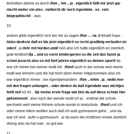
techniken alleine so durch
//hm .. hm .. ja . eigentlich fällt mir jetzt gar
nischt weiter ein also . vielleicht dir noch irgendwie . so . rein
biographisch//
.. was
10
andres gibts eigentlich nich bei mir zu sagen
//hm … na .//
(knall) hups ..
//also denkste daß es bis jetzt eigentlich so recht gradlinig verlaufen ist
oder//
. ja
//ehr mit hürden und//
nöö also ich hatte eigentlich en ziemlich .
gute kindheit
//ja .. und so vorm kindergarten so die zeit das haste ja
schon jesacht also so mit fünf jahren eigentlich so deinen sport//
da
war ich immer bei meiner mutti mit .
//hm//
auch in der schule weil meine
mutti war lehrerin und die hat mich dann immer mitgenommen also ich
war eigentlich immer . bei irgendjemandem .
//hm .. mhm . ja . wolln mer
mit den fragen anfangen .. oder denkst du daß irgendwie was wichtjes
fehlt ne//
nö nö ..
//ja meine erste frage wie bist du auf diese schule hier
gekommen//
. also nach der wende mußt ich ja .. erstmal die schule
wechseln weil meine frühere schule wurde in realschule .
//hm//
und ich
oder meine eltern wollten auch daß ich aufs gymnasium gehe .. und da
war ich erst . aufm x-gymnasium . ar da warn die richtlinien irnwie ziemlich
streng also da hat man . so gut wie
11