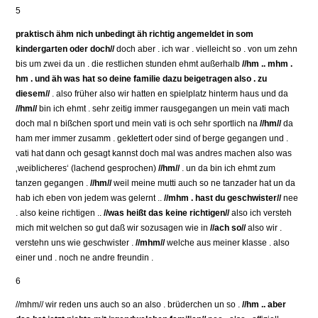
5
praktisch ähm nich unbedingt äh richtig angemeldet in som
kindergarten oder doch//
doch aber . ich war . vielleicht so . von um zehn
bis um zwei da un . die restlichen stunden ehmt außerhalb
//hm .. mhm .
hm . und äh was hat so deine familie dazu beigetragen also . zu
diesem//
. also früher also wir hatten en spielplatz hinterm haus und da
//hm//
bin ich ehmt . sehr zeitig immer rausgegangen un mein vati mach
doch mal n bißchen sport und mein vati is och sehr sportlich na
//hm//
da
ham mer immer zusamm . geklettert oder sind of berge gegangen und .
vati hat dann och gesagt kannst doch mal was andres machen also was
‚weiblicheres‘ (lachend gesprochen)
//hm//
. un da bin ich ehmt zum
tanzen gegangen .
//hm//
weil meine mutti auch so ne tanzader hat un da
hab ich eben von jedem was gelernt ..
//mhm . hast du geschwister//
nee
. also keine richtigen ..
//was heißt das keine richtigen//
also ich versteh
mich mit welchen so gut daß wir sozusagen wie in
//ach so//
also wir .
verstehn uns wie geschwister .
//mhm//
welche aus meiner klasse . also
einer und . noch ne andre freundin .
6
//mhm// wir reden uns auch so an also . brüderchen un so .
//hm .. aber