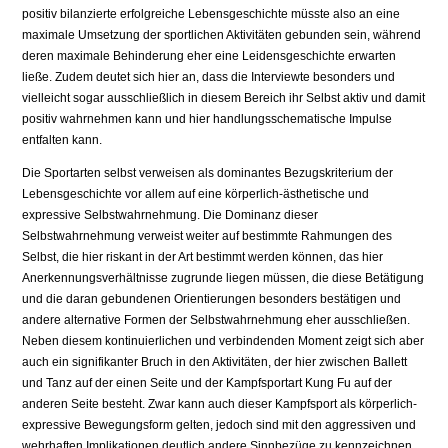
positiv bilanzierte erfolgreiche Lebensgeschichte müsste also an eine
maximale Umsetzung der sportlichen Aktivitäten gebunden sein, während
deren maximale Behinderung eher eine Leidensgeschichte erwarten
ließe. Zudem deutet sich hier an, dass die Interviewte besonders und
vielleicht sogar ausschließlich in diesem Bereich ihr Selbst aktiv und damit
positiv wahrnehmen kann und hier handlungsschematische Impulse
entfalten kann.
Die Sportarten selbst verweisen als dominantes Bezugskriterium der
Lebensgeschichte vor allem auf eine körperlich-ästhetische und
expressive Selbstwahrnehmung. Die Dominanz dieser
Selbstwahrnehmung verweist weiter auf bestimmte Rahmungen des
Selbst, die hier riskant in der Art bestimmt werden können, das hier
Anerkennungsverhältnisse zugrunde liegen müssen, die diese Betätigung
und die daran gebundenen Orientierungen besonders bestätigen und
andere alternative Formen der Selbstwahrnehmung eher ausschließen.
Neben diesem kontinuierlichen und verbindenden Moment zeigt sich aber
auch ein signifikanter Bruch in den Aktivitäten, der hier zwischen Ballett
und Tanz auf der einen Seite und der Kampfsportart Kung Fu auf der
anderen Seite besteht. Zwar kann auch dieser Kampfsport als körperlich-
expressive Bewegungsform gelten, jedoch sind mit den aggressiven und
wehrhaften Implikationen deutlich andere Sinnbezüge zu kennzeichnen.